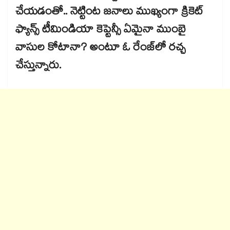
చేయడంతో.. నెట్టింట జనాలు ముఖ్యంగా క్రికెట్
ఫ్యాన్స్ టీమిండియా కెప్టెన్సీ ఏమైనా ముంబై
వాసుల కోటానా? అంటూ ఓ రేంజ్‌లో రచ్చ
చేస్తున్నారు.