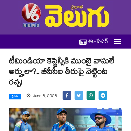
ఈ-పేపర్
టీమిండియా కెప్టెన్సీకి ముంబై వాసులే
అర్హులా?.. బీసీసీఐ తీరుపై నెట్టింట
రచ్చ!
June 6, 2026
క్రికెట్