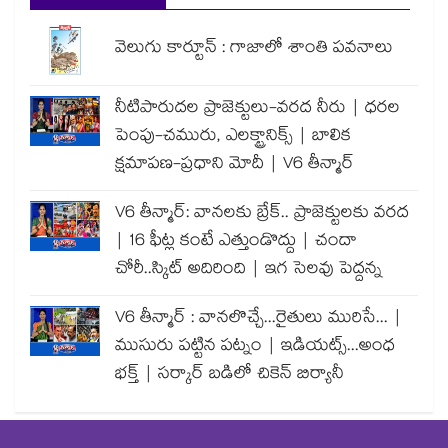
వెలుగు కార్టూన్ : గాజాలో శాంతి పవనాలు
నీటిపారుదల ప్రాజెక్టులు-వరద నీరు | ధరల
పెంపు-చమురు, ఎలక్ట్రానిక్స్ | బాలిక
క్షమాపణ-ప్రధాని మోదీ | V6 తీన్మార్
V6 తీన్మార్: వానలకు బ్రేక్.. ప్రాజెక్టులకు వరద
| 16 ఫీట్ల కంటే ఎత్తుండొద్దు | చందా
చోరీ..స్కిట్ అదిరింది | ఇగ సెలవు పెద్దన్న
V6 తీన్మార్ : వానలొచ్చే...రైతులు మురిసే... |
ముసురు పట్టిన పట్నం | ఇడియట్స్...అంధ
భక్త్ | సర్కార్ బడిలో చికెన్ బిర్యానీ