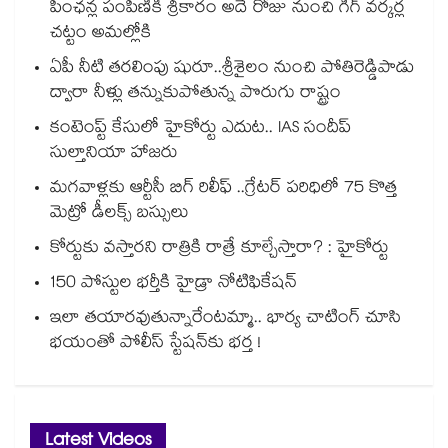
పింఛన్ల పంపిణీకి శ్రీకారం అదే రోజు నుంచి గిగ్ వర్కర్ల
చట్టం అమల్లోకి
ఏపీ నీటి తరలింపు షురూ..శ్రీశైలం నుంచి పోతిరెడ్డిపాడు
ద్వారా నీళ్లు తన్నుకుపోతున్న పొరుగు రాష్ట్రం
కంటెంప్ట్ కేసులో హైకోర్టు ఎదుట.. IAS సందీప్
సుల్తానియా హాజరు
మగవాళ్లకు ఆర్టీసీ బిగ్ రిలీఫ్ ..గ్రేటర్ పరిధిలో 75 కొత్త
మెట్రో డీలక్స్ బస్సులు
కోర్టుకు వస్తారని రాత్రికి రాత్రే కూల్చేస్తారా? : హైకోర్టు
150 పోస్టుల భర్తీకి హైడ్రా నోటిఫికేషన్
ఇలా తయారవుతున్నారేంటమ్మా.. భార్య చాటింగ్ చూసి
భయంతో పోలీస్ స్టేషన్⁫కు భర్త !
Latest Videos