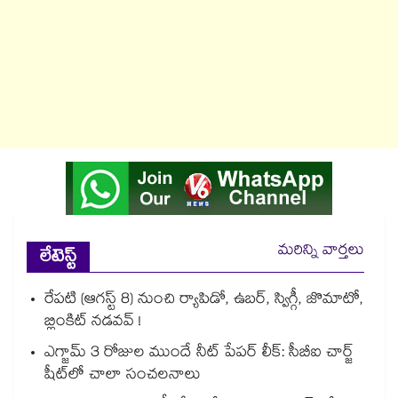
మరిన్ని వార్తలు
లేటెస్ట్
రేపటి (ఆగస్ట్ 8) నుంచి ర్యాపిడో, ఉబర్, స్విగ్గీ, జొమాటో,
బ్లింకిట్ నడవవ్ !
ఎగ్జామ్ 3 రోజుల ముందే నీట్ పేపర్ లీక్: సీబీఐ చార్జ్
షీట్‎లో చాలా సంచలనాలు