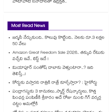
పోటాపోటీ నినాదాలతో ఉద్రిక్తత..
Most Read News
జర్మనీ నేర్చుకుంది.. కొలువు కొట్టింది.. నెలకు రూ.3 లక్షల
50 వేలు
Amazon Great Freedom Sale 2026.. తక్కువ రేటుకు
వచ్చేవి ఇవే.. లిస్ట్ ఇదే !
మియాపూర్ సంతోష్ దాబాకు వెళ్తుంటారా..? ఇది
తెలిస్తే...!
కోర్టుకు వస్తారని రాత్రికి రాత్రే కూల్చేస్తారా? : హైకోర్టు
పంద్రాగస్టుకు 3 కానుకలు..స్మార్ట్ రేషన్కార్డులు, కొత్త
పింఛన్ల పంపిణీకి శ్రీకారం అదే రోజు నుంచి గిగ్ వర్కర్ల
చట్టం అమల్లోకి