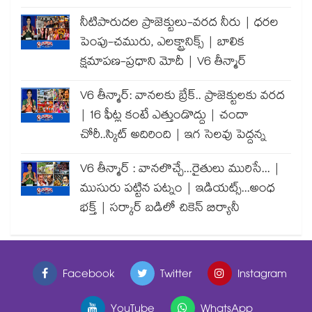
నీటిపారుదల ప్రాజెక్టులు-వరద నీరు | ధరల
పెంపు-చమురు, ఎలక్ట్రానిక్స్ | బాలిక
క్షమాపణ-ప్రధాని మోదీ | V6 తీన్మార్
V6 తీన్మార్: వానలకు బ్రేక్.. ప్రాజెక్టులకు వరద
| 16 ఫీట్ల కంటే ఎత్తుండొద్దు | చందా
చోరీ..స్కిట్ అదిరింది | ఇగ సెలవు పెద్దన్న
V6 తీన్మార్ : వానలొచ్చే...రైతులు మురిసే... |
ముసురు పట్టిన పట్నం | ఇడియట్స్...అంధ
భక్త్ | సర్కార్ బడిలో చికెన్ బిర్యానీ
Facebook
Twitter
Instagram
YouTube
WhatsApp