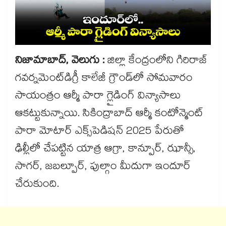
నిజామాబాద్, వెలుగు :
జిల్లా కేంద్రంలోని గిరిరాజ్
గవర్నమెంట్​డిగ్రీ కాలేజీ గ్రౌండ్​లో సోమవారం
సాయంత్రం ఆర్మీ పారా గ్లైడింగ్ విన్యాసాలు
ఆకట్టుకున్నాయి. సికింద్రాబాద్​ ఆర్మీ కంటోన్మెంట్
పారా మోటార్​ ఎక్స్​పెడిషన్​ 2025 పేరుతో
ఢిల్లీలో చేపట్టిన యాత్ర ఆగ్రా, కాన్పూర్​, ఝాన్సీ,
సాగర్​, జబల్పూర్​, పుల్గాం మీదుగా ఇందూర్​
చేరుకుంది.