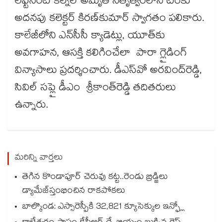
లెఫ్టినెంట్​ కల్నల్​ అమృత్ నేతృత్వంలోని టీంకు
అదనపు కలెక్టర్​ కిరణ్​కుమార్​ స్వాగతం పలికారు.
కాలేజీలోని ఎన్​సీసీ క్యాడెట్లు, యూత్​కు
అవగాహన, ఆసక్తి కలిగించేలా పారా గ్లైడింగ్​
విన్యాసాలు ప్రదర్శించారు. డీఎస్​వో అరవింద్​రెడ్డి,
సివిల్​ సప్లై డీఎం శ్రీకాంత్​రెడ్డి తదితరులు
ఉన్నారు.
మరిన్ని వార్తలు
తెగిన కొండాపూర్‌‌‌‌ చెరువు కట్ట..రెండు బ్రిడ్జి‌‌‌‌లు
డ్యామేజ్‌‌‌‌‌‌‌‌స్తంభించిన రాకపోకలు ‌‌‌‌
బాల్కొండ: ఎస్సారెస్పీకి 32,821 క్యూసెక్కుల ఇన్ఫ్లో