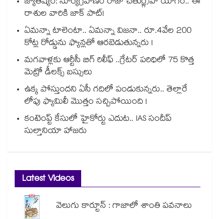
జ్యోతిష్యం: సూర్యగ్రహణం రోజు చతుర్గ్రహ యోగం.. ఈ
రాశుల వారికి జాక్ పాట్!
ఏమన్నా టాలెంటా.. ఏమన్నా విజనా.. రూ.4వేల 200
కోట్ల రోడ్డును ఫ్యాన్లతో ఆరబెడుతున్నరు !
మగవాళ్లకు ఆర్టీసీ బిగ్ రిలీఫ్ ..గ్రేటర్ పరిధిలో 75 కొత్త
మెట్రో డీలక్స్ బస్సులు
ఉక్క పోస్తుందని ఏసీ గదిలో పండుకున్నరు.. తెల్లారే
లోపు ఫ్యామిలీ మొత్తం సచ్చిపోయింది !
కంటెంప్ట్ కేసులో హైకోర్టు ఎదుట.. IAS సందీప్
సుల్తానియా హాజరు
Latest Videos
వెలుగు కార్టూన్ : గాజాలో శాంతి పవనాలు