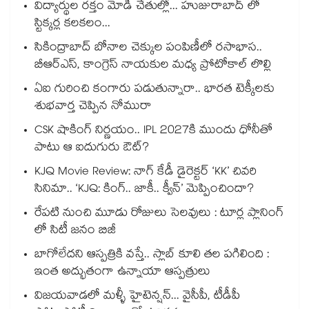
విద్యార్థుల రక్తం మోడీ చేతుల్లో... హుజురాబాద్ లో
స్టిక్కర్ల కలకలం...
సికింద్రాబాద్ బోనాల చెక్కుల పంపిణీలో రసాభాస..
బీఆర్ఎస్, కాంగ్రెస్ నాయకుల మధ్య ప్రోటోకాల్ లొల్లి
ఏఐ గురించి కంగారు పడుతున్నారా.. భారత టెక్కీలకు
శుభవార్త చెప్పిన నోమురా
CSK షాకింగ్ నిర్ణయం.. IPL 2027కి ముందు ధోనీతో
పాటు ఆ ఐదుగురు ఔట్?
KJQ Movie Review: నాగ్ కేడీ డైరెక్టర్ ‘KK’ చివరి
సినిమా.. ‘KJQ: కింగ్.. జాకీ.. క్వీన్’ మెప్పించిందా?
రేపటి నుంచి మూడు రోజులు సెలవులు : టూర్ల ప్లానింగ్
లో సిటీ జనం బిజీ
బాగోలేదని ఆస్పత్రికి వస్తే.. స్లాబ్ కూలి తల పగిలింది :
ఇంత అద్భుతంగా ఉన్నాయా ఆస్పత్రులు
విజయవాడలో మళ్ళీ హైటెన్షన్... వైసీపీ, టీడీపీ