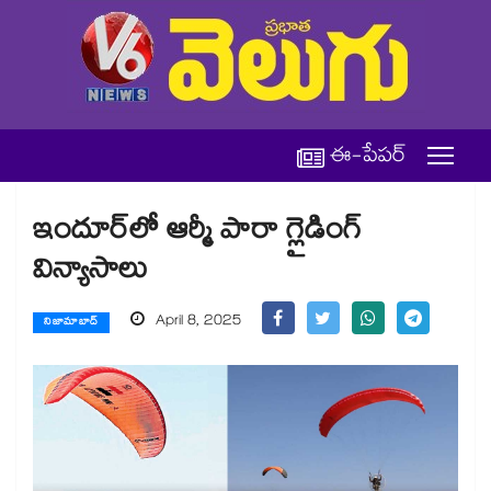
ఈ-పేపర్
ఇందూర్​లో ఆర్మీ పారా గ్లైడింగ్
విన్యాసాలు
April 8, 2025
నిజామాబాద్