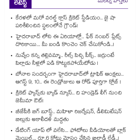
మరిన్ని వార్తలు
లేటెస్ట్
కేరళలో మరో వరల్డ్ క్లాస్ క్రికెట్ స్టేడియం.. జై షా
పరిశీలించిన స్థలంలోనే గ్రౌండ్!
హైదరాబాద్ లోని ఈ ఏరియాల్లో.. ఫేక్ నంబర్ ప్లేట్స్
దొరికాయి... మీ బండి కొంచెం చెక్ చేసుకోండి..!
నువ్వేం కన్న తల్లివమ్మా.. రీల్స్ పిచ్చి పీక్స్.. జర్రుంటే
పిల్లాడు నీళ్లలో పడి కొట్టుకపోయేటోడు !
బోనాల సందర్భంగా హైదరాబాద్‌లో ట్రాఫిక్ ఆంక్షలు..
ఆగస్ట్ 9, 10.. ఈ రెండ్రోజులు ఆ రోడ్ పూర్తిగా క్లోజ్ !
క్రికెట్ ఫ్యాన్స్‌కు బ్యాడ్ న్యూస్.. ది హండ్రెడ్ లీగ్ నుంచి
జెమీమా ఔట్!
బీజేపీకి బిగ్ బూస్ట్.. మహిళా రిజర్వేషన్, డీలిమిటేషన్
బిల్లుకు అకాలీదళ్ మద్దతు
డేటింగ్ యాప్ లో వలేసి... ఫోటోలు వీడియోలతో బ్లాక్
మెయిల్... రూ.6 కోట్లు మోసం చేసిన ఖిలాడీ లేడీ..!