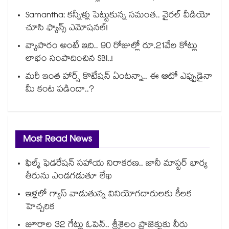
Samantha: కన్నీళ్లు పెట్టుకున్న సమంత.. వైరల్ వీడియో
చూసి ఫ్యాన్స్ ఎమోషనల్!
వ్యాపారం అంటే ఇది.. 90 రోజుల్లో రూ.21వేల కోట్లు
లాభం సంపాదించిన SBI..!
మరీ ఇంత హార్ష్ కొటేషన్ ఏంటన్నా.. ఈ ఆటో ఎప్పుడైనా
మీ కంట పడిందా..?
Most Read News
ఫిల్మ్ ఫెడరేషన్ సహాయ నిరాకరణ.. జానీ మాస్టర్ భార్య
తీరును ఎండగడుతూ లేఖ
ఇళ్లలో గ్యాస్ వాడుతున్న వినియోగదారులకు కీలక
హెచ్చరిక
జూరాల 32 గేట్లు ఓపెన్.. శ్రీశైలం ప్రాజెక్టుకు నీరు