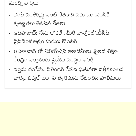
మరిన్ని వార్తలు
ఎంపీ వంశీకృష్ణ వెంటే నేతకాని సమాజం..ఎంపీకి
కృతజ్ఞతలు తెలిపిన నేతలు
ఆసిఫాబాద్: ‘నేను లోకల్.. మీరే నాన్లోకల్’..డీసీసీ
ప్రెసిడెంట్ఆత్రం సుగుణ కౌంటర్
ఆదిలాబాద్ లో ఏవియేషన్ అకాడమీలు..పైలట్ శిక్షణ
కేంద్రం ఏర్పాటుకు ప్రైవేటు సంస్థల ఆసక్తి
భర్తను చంపేసి.. సిలిండర్ పేలిన ఘటనగా చిత్రీకరించిన
భార్య.. నిర్మల్ జిల్లా హత్య కేసును ఛేదించిన పోలీసులు