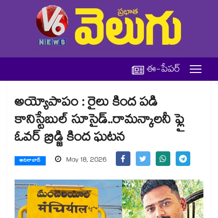
ఈ-పేపర్
అయ్యోపాపం : రైలు కింద పడి
కానిస్టేబుల్ సూసైడ్..రామన్కాలనీ ఫ్లై
ఓవర్ బ్రిడ్జి కింద ఘటన
May 18, 2026
ఆదిలాబాద్