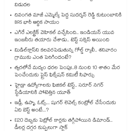
విడుదల
దివంగత మాజీ ఎమ్మెల్యే పెద్ద సుదర్శన్ రెడ్డి కుటుంబానికి
BRS భారీ ఆర్థిక సాయం
ఎగిరే ఎలక్ట్రిక్ వెహికల్ వచ్చేసింది.. ఇండియన్ యువ
ఇంజనీరు తయారు చేశాడు.. టెస్ట్ సక్సెస్ అయింది
మిడిల్‌క్లాస్‌ని కలవరపెడుతున్న గోల్డ్ ర్యాలీ.. శనివారం
గ్రాముకు ఎంత పెరిగిందంటే?
త్వరలోనే మద్యం ధ‌‌ర‌‌ల పెంపు!..8 నుంచి 10 శాతం మేర
పెంచేందుకు ప్రైస్ ఫిక్సేష‌‌న్ క‌‌మిటీ సిఫార్సు
హైడ్రా ఉద్యోగాలకు ఫిజికల్ టెస్ట్.. సరూర్ నగర్
స్టేడియానికి పోటెత్తిన యూత్
ఇడ్లీ, ఉప్మా, ఓట్స్... షుగర్ లెవెల్స్ కంట్రోల్ చేసేందుకు
ఏది బెస్ట్ అంటే...?
E20 దెబ్బకు పెట్రోల్ కార్లకు తగ్గిపోయిన డిమాండ్..
డీలర్ల దగ్గర కుప్పలుగా స్టాక్