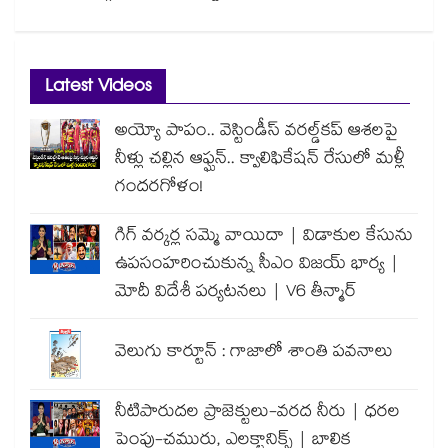
Latest Videos
అయ్యో పాపం.. వెస్టిండీస్ వరల్డ్‌కప్ ఆశలపై
నీళ్లు చల్లిన ఆఫ్ఘన్.. క్వాలిఫికేషన్ రేసులో మళ్లీ
గందరగోళం!
గిగ్ వర్కర్ల సమ్మె వాయిదా | విడాకుల కేసును
ఉపసంహరించుకున్న సీఎం విజయ్ భార్య |
మోదీ విదేశీ పర్యటనలు | V6 తీన్మార్
వెలుగు కార్టూన్ : గాజాలో శాంతి పవనాలు
నీటిపారుదల ప్రాజెక్టులు-వరద నీరు | ధరల
పెంపు-చమురు, ఎలక్ట్రానిక్స్ | బాలిక