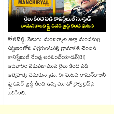
కోల్​బెల్ట్, వెలుగు: మంచిర్యాల జిల్లా మందమర్రి
పట్టణంలోని ఎర్రగుంటపల్లి గ్రామానికి చెందిన
కానిస్టేబుల్​ రేండ్ల అరవింద్​యాదవ్(31)
ఆదివారం వేకువజామున రైలు కింద పడి
ఆత్మహత్య చేసుకున్నాడు. ఈ ఘటన రామన్​కాలనీ
ఫ్లై ఓవర్​ బ్రిడ్జి కింద ఉన్న మూడో రైల్వే లైన్​పై
జరిగింది.