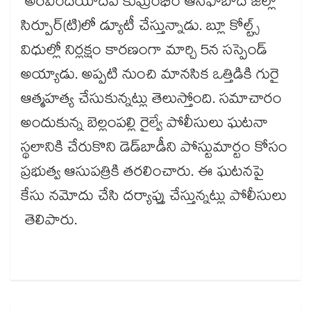
అరవింద్​యాదవ్ కుమ్రంభీం ఆసిఫాబాద్​ జిల్లా
సిర్పూర్(టి)లో డ్యూటీ చేస్తున్నాడు. బ్లూ కోల్ట్స్​
విధుల్లో నిర్లక్షం కారణంగా మార్చి 5న సస్పెండ్​
అయ్యాడు. అప్పటి నుంచి మానసిక ఒత్తిడికి గురై
ఆత్మహత్య చేసుకున్నట్లు తెలుస్తోంది. సమాచారం
అందుకున్న బెల్లంపల్లి రైల్వే పోలీసులు ఘటనా
స్థలానికి చేరుకొని డెడ్​బాడీని పోస్టుమార్టం కోసం
ప్రభుత్వ ఆసుపత్రికి తరలించారు. ఈ ఘటనపై
కేసు నమోదు చేసి దర్యాప్తు చేస్తున్నట్లు పోలీసులు
తెలిపారు.