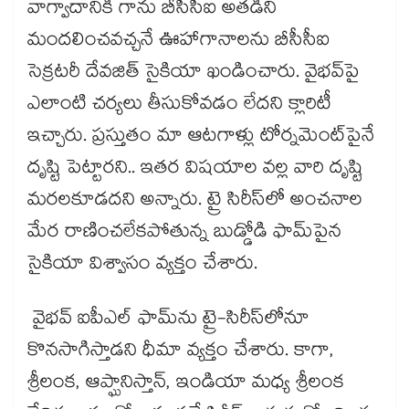
వాగ్వాదానికి గాను బీసీసీఐ అతడిని
మందలించవచ్చనే ఊహాగానాలను బీసీసీఐ
సెక్రటరీ దేవజిత్ సైకియా ఖండించారు. వైభవ్‎పై
ఎలాంటి చర్యలు తీసుకోవడం లేదని క్లారిటీ
ఇచ్చారు. ప్రస్తుతం మా ఆటగాళ్లు టోర్నమెంట్‌పైనే
దృష్టి పెట్టారని.. ఇతర విషయాల వల్ల వారి దృష్టి
మరలకూడదని అన్నారు. ట్రై సిరీస్‎లో అంచనాల
మేర రాణించలేకపోతున్న బుడ్డోడి ఫామ్‎పైన
సైకియా విశ్వాసం వ్యక్తం చేశారు.
వైభవ్ ఐపీఎల్ ఫామ్‌ను ట్రై-సిరీస్‌లోనూ
కొనసాగిస్తాడని ధీమా వ్యక్తం చేశారు. కాగా,
శ్రీలంక, ఆప్ఘానిస్తాన్, ఇండియా మధ్య శ్రీలంక