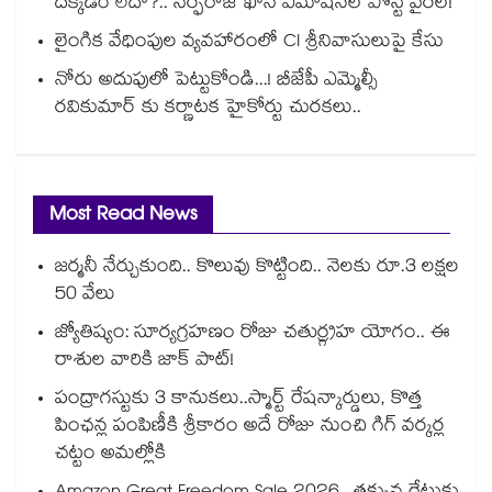
దక్కడం లేదా?.. సర్ఫరాజ్ ఖాన్ ఎమోషనల్ పోస్ట్ వైరల్!
లైంగిక వేధింపుల వ్యవహారంలో CI శ్రీనివాసులుపై కేసు
నోరు అదుపులో పెట్టుకోండి...! బీజేపీ ఎమ్మెల్సీ
రవికుమార్ కు కర్ణాటక హైకోర్టు చురకలు..
Most Read News
జర్మనీ నేర్చుకుంది.. కొలువు కొట్టింది.. నెలకు రూ.3 లక్షల
50 వేలు
జ్యోతిష్యం: సూర్యగ్రహణం రోజు చతుర్గ్రహ యోగం.. ఈ
రాశుల వారికి జాక్ పాట్!
పంద్రాగస్టుకు 3 కానుకలు..స్మార్ట్ రేషన్కార్డులు, కొత్త
పింఛన్ల పంపిణీకి శ్రీకారం అదే రోజు నుంచి గిగ్ వర్కర్ల
చట్టం అమల్లోకి