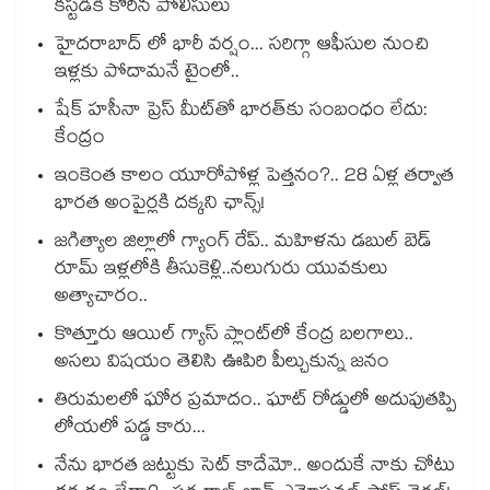
కస్టడీకి కోరిన పోలీసులు
హైదరాబాద్ లో భారీ వర్షం... సరిగ్గా ఆఫీసుల నుంచి
ఇళ్లకు పోదామనే టైంలో..
షేక్ హసీనా ప్రెస్ మీట్‎తో భారత్‎కు సంబంధం లేదు:
కేంద్రం
ఇంకెంత కాలం యూరోపోళ్ల పెత్తనం?.. 28 ఏళ్ల తర్వాత
భారత అంపైర్లకి దక్కని ఛాన్స్!
జగిత్యాల జిల్లాలో గ్యాంగ్ రేప్.. మహిళను డబుల్ బెడ్
రూమ్ ఇళ్లలోకి తీసుకెళ్లి..నలుగురు యువకులు
అత్యాచారం..
కొత్తూరు ఆయిల్ గ్యాస్⁪ ప్లాంట్⁫లో కేంద్ర బలగాలు..
అసలు విషయం తెలిసి ఊపిరి పీల్చుకున్న జనం
తిరుమలలో ఘోర ప్రమాదం.. ఘాట్ రోడ్డులో అదుపుతప్పి
లోయలో పడ్డ కారు...
నేను భారత జట్టుకు సెట్ కాదేమో.. అందుకే నాకు చోటు