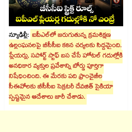
న్యూఢిల్లీ:
ఐపీఎల్‌‌లో జరుగుతున్న క్రమశిక్షణ
ఉల్లంఘనలపై బీసీసీఐ కఠిన చర్యలకు సిద్ధమైంది.
ప్లేయర్లు, సపోర్ట్ స్టాఫ్‌‌ బస చేసే హోటల్‌‌ గదుల్లోకి
అనధికార వ్యక్తుల ప్రవేశాన్ని బోర్డు పూర్తిగా
నిషేధించింది. ఈ మేరకు పది ఫ్రాంచైజీల
సీఈవోలకు బీసీసీఐ సెక్రటరీ దేవజిత్‌‌ సైకియా
స్పష్టమైన ఆదేశాలు జారీ చేశాడు.