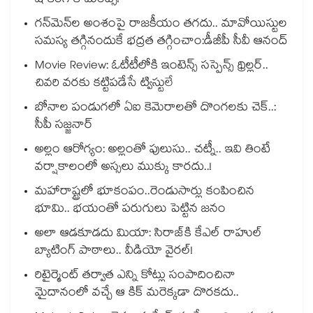
షాకింగ్ కామెంట్స్!
గన్⁭మెన్⁭ల అంశంపై రాజకీయం తగదు.. మావోయిస్టుల
సమస్య తగ్గినందుకే భద్రత తగ్గించాం:డీజీపీ సీవీ ఆనంద్
Movie Review: ఓటీటీలోకి ఇంటెన్స్ సస్పెన్స్ థ్రిల్లర్..
చివరి వరకు కట్టిపడేసే ట్విస్టులే
బోనాల పండుగలో ఏఐ కెమెరాలతో దొంగలకు చెక్..:
సీపీ సజ్జనార్
అల్లం ఆరోగ్యం: అల్లంతో పులుసు.. చట్నీ.. ఇవి తింటే
వర్షాకాలంలో అస్సలు ముక్కు కారదు..!
మహారాష్ట్రలో భూకంపం..రెండుసార్లు కంపించిన
భూమి.. భయంతో పరుగులు పెట్టిన జనం
అలా ఆడకూడదు మియా: సిరాజ్‌కి కేఎల్ రాహుల్
బ్యాటింగ్ పాఠాలు.. వీడియో వైరల్!
రిటైర్మెంట్ తర్వాత ఎన్ని కోట్లు సంపాదించినా
మైదానంలో వచ్చే ఆ కిక్ మరెక్కడా దొరకదు..