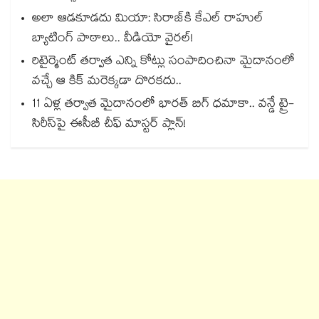
అలా ఆడకూడదు మియా: సిరాజ్‌కి కేఎల్ రాహుల్
బ్యాటింగ్ పాఠాలు.. వీడియో వైరల్!
రిటైర్మెంట్ తర్వాత ఎన్ని కోట్లు సంపాదించినా మైదానంలో
వచ్చే ఆ కిక్ మరెక్కడా దొరకదు..
11 ఏళ్ల తర్వాత మైదానంలో భారత్ బిగ్ ధమాకా.. వన్డే ట్రై-
సిరీస్‌పై ఈసీబీ చీఫ్ మాస్టర్ ప్లాన్!