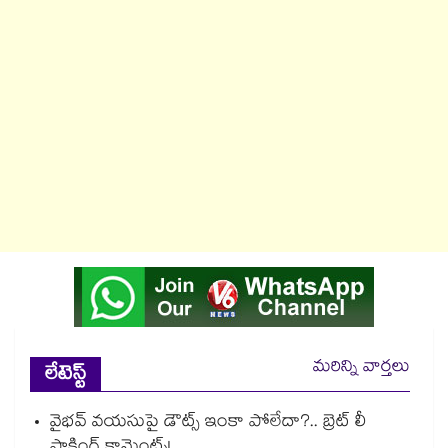
మరిన్ని వార్తలు
లేటెస్ట్
వైభవ్ వయసుపై డౌట్స్ ఇంకా పోలేదా?.. బ్రెట్ లీ