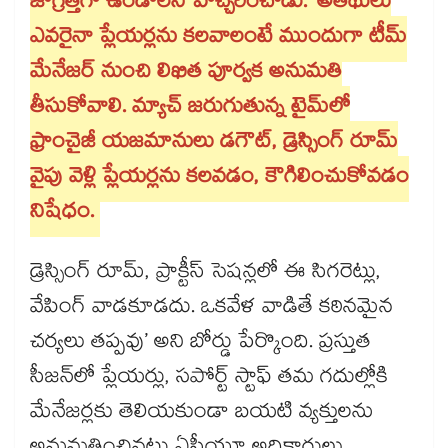
జాగ్రత్తగా ఉండాలని హెచ్చరించాడు. ‘అతిథులు
ఎవరైనా ప్లేయర్లను కలవాలంటే ముందుగా టీమ్‌‌
మేనేజర్‌‌ నుంచి లిఖిత పూర్వక అనుమతి
తీసుకోవాలి. మ్యాచ్‌‌ జరుగుతున్న టైమ్‌‌లో
ఫ్రాంచైజీ యజమానులు డగౌట్‌‌, డ్రెస్సింగ్‌‌ రూమ్‌‌
వైపు వెళ్లి ప్లేయర్లను కలవడం, కౌగిలించుకోవడం
నిషేధం.
డ్రెస్సింగ్‌‌ రూమ్‌‌, ప్రాక్టీస్‌‌ సెషన్లలో ఈ సిగరెట్లు,
వేపింగ్‌‌ వాడకూడదు. ఒకవేళ వాడితే కఠినమైన
చర్యలు తప్పవు’ అని బోర్డు పేర్కొంది. ప్రస్తుత
సీజన్‌‌లో ప్లేయర్లు, సపోర్ట్‌‌ స్టాఫ్‌‌ తమ గదుల్లోకి
మేనేజర్లకు తెలియకుండా బయటి వ్యక్తులను