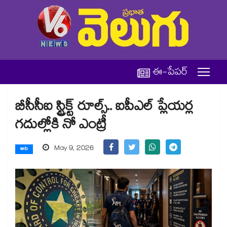
ఈ-పేపర్
బీసీసీఐ స్ట్రిక్ట్ రూల్స్.. ఐపీఎల్‌‌ ప్లేయర్ల
గదుల్లోకి నో ఎంట్రీ
May 9, 2026
ఆట