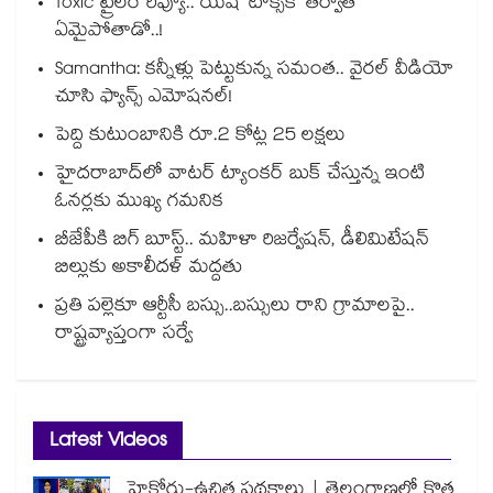
Toxic ట్రైలర్ రివ్యూ.. యష్ ‘టాక్సిక్’ తర్వాత
ఏమైపోతాడో..!
Samantha: కన్నీళ్లు పెట్టుకున్న సమంత.. వైరల్ వీడియో
చూసి ఫ్యాన్స్ ఎమోషనల్!
పెద్ది కుటుంబానికి రూ.2 కోట్ల 25 లక్షలు
హైదరాబాద్⁪లో వాటర్ ట్యాంకర్ బుక్ చేస్తున్న ఇంటి
ఓనర్లకు ముఖ్య గమనిక
బీజేపీకి బిగ్ బూస్ట్.. మహిళా రిజర్వేషన్, డీలిమిటేషన్
బిల్లుకు అకాలీదళ్ మద్దతు
ప్రతి పల్లెకూ ఆర్టీసీ బస్సు..బస్సులు రాని గ్రామాలపై..
రాష్ట్రవ్యాప్తంగా సర్వే
Latest Videos
హైకోర్టు-ఉచిత పథకాలు | తెలంగాణలో కొత్త