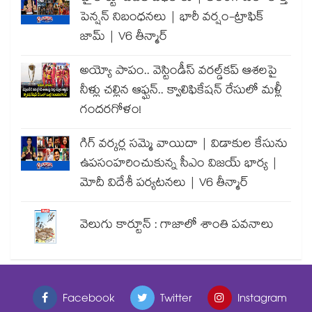
పెన్షన్ నిబంధనలు | భారీ వర్షం-ట్రాఫిక్
జామ్ | V6 తీన్మార్
అయ్యో పాపం.. వెస్టిండీస్ వరల్డ్‌కప్ ఆశలపై
నీళ్లు చల్లిన ఆఫ్ఘన్.. క్వాలిఫికేషన్ రేసులో మళ్లీ
గందరగోళం!
గిగ్ వర్కర్ల సమ్మె వాయిదా | విడాకుల కేసును
ఉపసంహరించుకున్న సీఎం విజయ్ భార్య |
మోదీ విదేశీ పర్యటనలు | V6 తీన్మార్
వెలుగు కార్టూన్ : గాజాలో శాంతి పవనాలు
Facebook
Twitter
Instagram