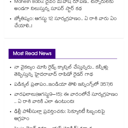
Mahesh Babu: దైవం మహేష్ రూపేణ.. చిన్నారులకు
అండగా నిలుస్తున్న సూపర్ స్టార్ కథ
జ్యోతిష్యం: ఆగస్టు 12 సూర్యగ్రహణం.. ఏ రాశి వారు ఏం
చేయాలి..!
Most Read News
నా వైకల్యం చూసి రైడ్స్ క్యాన్సిల్ చేస్తున్నరు.. కన్నీళ్లు
తెప్పిస్తున్న హైదరాబాద్ రాపిడో రైడర్ గాథ
పడిక్కల్‌‌ ప్రతాపం..ఇండియా తొలి ఇన్నింగ్స్‌‌లో 357/6
వారఫలాలు(ఆగస్టు9–15): ఈ వారంలోనే సూర్యగ్రహణం
.. ఏ రాశి వారికి ఎలా ఉంటుంది!
ఢిల్లీ పోలీసుల్లా ప్రవర్తించకు: సెక్యూరిటీ సిబ్బందిపై
ఆగ్రహం