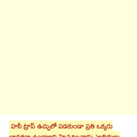
హనీ ట్రాప్‌‌ ఉచ్చులో పడకుండా ప్రతి ఒక్కరు