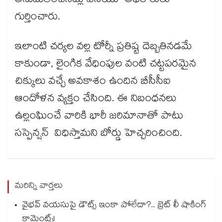
అనుమతించినట్లు ఏసీయూ అధికారులు
గుర్తించారు.
ఇలాంటి చర్యల వల్ల టోర్నీ ప్రతిష్ట దెబ్బతినడమే
కాకుండా, లైంగిక వేధింపుల వంటి చట్టపరమైన
చిక్కులు వచ్చే అవకాశం ఉందిన బీసీసీఐ
ఆందోళన వ్యక్తం చేసింది. ఈ నిబంధనలు
ఉల్లంఘించే వారికి భారీ జరిమానాతో పాటు
సస్పెన్షన్‌‌ విధిస్తామని బోర్డు హెచ్చరించింది.
మరిన్ని వార్తలు
వైభవ్ వయసుపై డౌట్స్ ఇంకా పోలేదా?.. బ్రెట్ లీ షాకింగ్
కామెంట్స్!