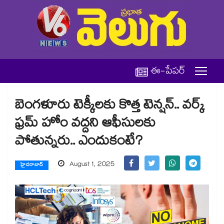
ఈ-పేపర్
బెంగళూరు టెక్కీలకు కొత్త టెన్షన్.. వర్క్
ఫ్రమ్ హోం వద్దని ఆఫీసులకు
పోతున్నరు.. ఎందుకంటే?
August 1, 2025
హైదరాబాద్