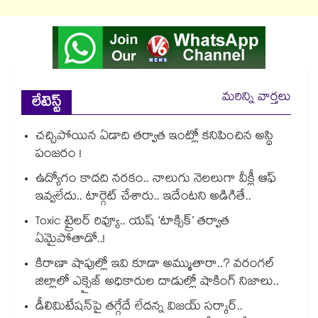
మరిన్ని వార్తలు
లేటెస్ట్
చచ్చిపోయిన ఏడాది తర్వాత ఇంట్లో కనిపించిన అస్థి
పంజరం !
ఉద్యోగం కాదది నరకం.. నాలుగు నెలలుగా వీక్లీ ఆఫ్
ఇవ్వలేదు.. టార్గెట్ చేశారు.. ఇదేంటని అడిగితే..
Toxic ట్రైలర్ రివ్యూ.. యష్ ‘టాక్సిక్’ తర్వాత
ఏమైపోతాడో..!
కిరాణా షాపుల్లో ఇవి కూడా అమ్ముతారా..? వరంగల్
జిల్లాలో ఎక్సైజ్ అధికారుల దాడుల్లో షాకింగ్ నిజాలు..
డీలిమిటేషన్‎పై తగ్గేదే లేదన్న విజయ్ సర్కార్..