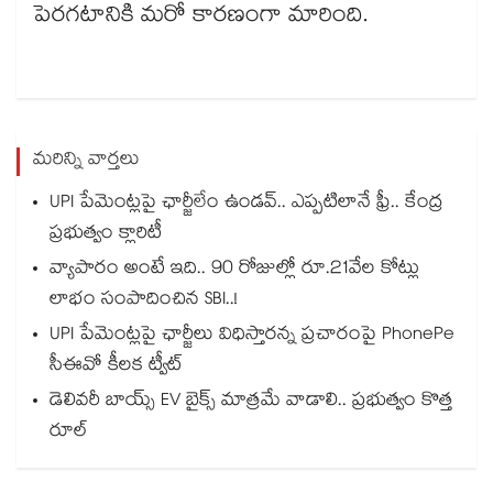
పెరగటానికి మరో కారణంగా మారింది.
మరిన్ని వార్తలు
UPI పేమెంట్లపై ఛార్జీలేం ఉండవ్.. ఎప్పటిలానే ఫ్రీ.. కేంద్ర
ప్రభుత్వం క్లారిటీ
వ్యాపారం అంటే ఇది.. 90 రోజుల్లో రూ.21వేల కోట్లు
లాభం సంపాదించిన SBI..!
UPI పేమెంట్లపై ఛార్జీలు విధిస్తారన్న ప్రచారంపై PhonePe
సీఈవో కీలక ట్వీట్
డెలివరీ బాయ్స్ EV బైక్స్ మాత్రమే వాడాలి.. ప్రభుత్వం కొత్త
రూల్