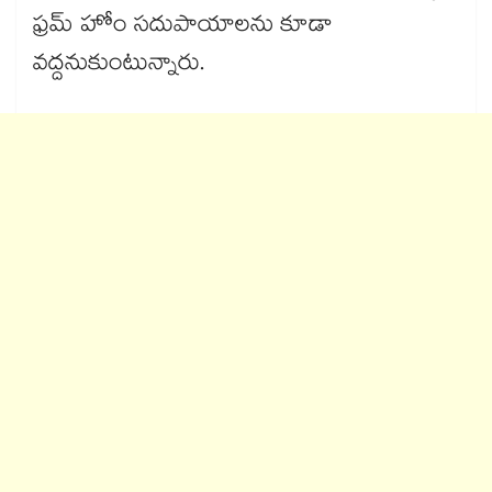
ఫ్రమ్ హోం సదుపాయాలను కూడా
వద్దనుకుంటున్నారు.