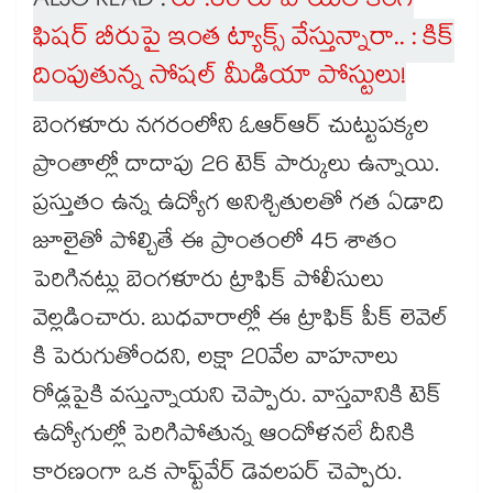
ALSO READ :
రూ.30 రూపాయల కింగ్
ఫిషర్ బీరుపై ఇంత ట్యాక్స్ వేస్తున్నారా.. : కిక్
దింపుతున్న సోషల్ మీడియా పోస్టులు!
బెంగళూరు నగరంలోని ఓఆర్ఆర్ చుట్టుపక్కల
ప్రాంతాల్లో దాదాపు 26 టెక్ పార్కులు ఉన్నాయి.
ప్రస్తుతం ఉన్న ఉద్యోగ అనిశ్చితులతో గత ఏడాది
జూలైతో పోల్చితే ఈ ప్రాంతంలో 45 శాతం
పెరిగినట్లు బెంగళూరు ట్రాఫిక్ పోలీసులు
వెల్లడించారు. బుధవారాల్లో ఈ ట్రాఫిక్ పీక్ లెవెల్
కి పెరుగుతోందని, లక్షా 20వేల వాహనాలు
రోడ్లపైకి వస్తున్నాయని చెప్పారు. వాస్తవానికి టెక్
ఉద్యోగుల్లో పెరిగిపోతున్న ఆందోళనలే దీనికి
కారణంగా ఒక సాఫ్ట్‌వేర్ డెవలపర్ చెప్పారు.