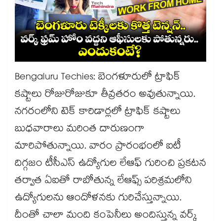
Bengaluru Techies: బెంగళూరులో ట్రాఫిక్
కష్టాలు రోజురోజుకూ తీవ్రతరం అవుతున్నాయి.
నగరంలోని టెక్ కారిడార్లలో ట్రాఫిక్ కష్టాలు
బుధవారాలు మరింత దారుణంగా
మారిపోతున్నాయి. వారం ప్రారంభంలో ఐటీ
దిగ్గజం టీసీఎస్ ఉద్యోగుల లేఆఫ్ గురించి ప్రకటన
తర్వాత ఏఐతో రాబోతున్న లేఆఫ్స్ పరిశ్రమలోని
ఉద్యోగులను ఆందోళనకు గురిచేస్తున్నాయి.
దీంతో చాలా మంది కంపెనీలు అందిస్తున్న వర్క్