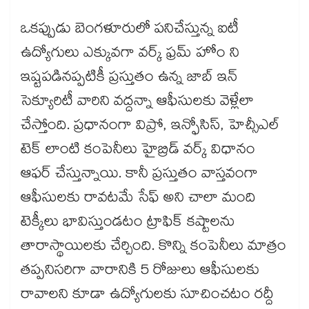
ఒకప్పుడు బెంగళూరులో పనిచేస్తున్న ఐటీ
ఉద్యోగులు ఎక్కువగా వర్క్ ఫ్రమ్ హోం ని
ఇష్టపడినప్పటికీ ప్రస్తుతం ఉన్న జాబ్ ఇన్
సెక్యూరిటీ వారిని వద్దన్నా ఆఫీసులకు వెళ్లేలా
చేస్తోంది. ప్రధానంగా విప్రో, ఇన్ఫోసిస్, హెచ్సీఎల్
టెక్ లాంటి కంపెనీలు హైబ్రిడ్ వర్క్ విధానం
ఆఫర్ చేస్తున్నాయి. కానీ ప్రస్తుతం వాస్తవంగా
ఆఫీసులకు రావటమే సేఫ్ అని చాలా మంది
టెక్కీలు భావిస్తుండటం ట్రాఫిక్ కష్టాలను
తారాస్థాయిలకు చేర్చింది. కొన్ని కంపెనీలు మాత్రం
తప్పనిసరిగా వారానికి 5 రోజులు ఆఫీసులకు
రావాలని కూడా ఉద్యోగులకు సూచించటం రద్దీ