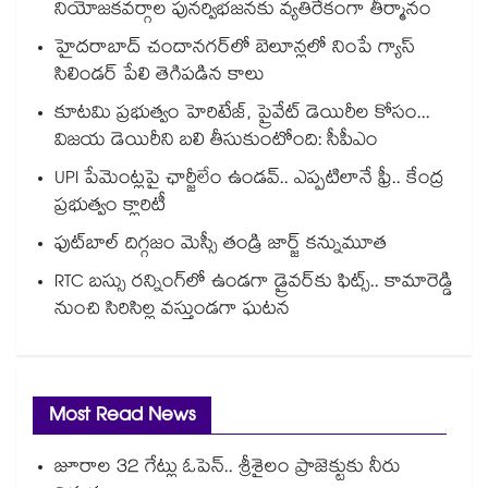
నియోజకవర్గాల పునర్విభజనకు వ్యతిరేకంగా తీర్మానం
హైదరాబాద్⁪ చందానగర్⁫లో బెలూన్లలో నింపే గ్యాస్
సిలిండర్ పేలి తెగిపడిన కాలు
కూటమి ప్రభుత్వం హెరిటేజ్, ప్రైవేట్ డెయిరీల కోసం...
విజయ డెయిరీని బలి తీసుకుంటోంది: సీపీఎం
UPI పేమెంట్లపై ఛార్జీలేం ఉండవ్.. ఎప్పటిలానే ఫ్రీ.. కేంద్ర
ప్రభుత్వం క్లారిటీ
ఫుట్‎బాల్ దిగ్గజం మెస్సీ తండ్రి జార్జ్ కన్నుమూత
RTC బస్సు రన్నింగ్⁫లో ఉండగా డ్రైవర్‌కు ఫిట్స్.. కామారెడ్డి
నుంచి సిరిసిల్ల వస్తుండగా ఘటన
Most Read News
జూరాల 32 గేట్లు ఓపెన్.. శ్రీశైలం ప్రాజెక్టుకు నీరు