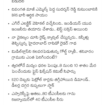
విడుదల
దివంగత మాజీ ఎమ్మెల్యే పెద్ద సుదర్శన్ రెడ్డి కుటుంబానికి
BRS భారీ ఆర్థిక సాయం
ఎగిరే ఎలక్ట్రిక్ వెహికల్ వచ్చేసింది.. ఇండియన్ యువ
ఇంజనీరు తయారు చేశాడు.. టెస్ట్ సక్సెస్ అయింది
నా వైకల్యం చూసి రైడ్స్ క్యాన్సిల్ చేస్తున్నరు.. కన్నీళ్లు
తెప్పిస్తున్న హైదరాబాద్ రాపిడో రైడర్ గాథ
మిడిల్‌క్లాస్‌ని కలవరపెడుతున్న గోల్డ్ ర్యాలీ.. శనివారం
గ్రాముకు ఎంత పెరిగిందంటే?
త్వరలోనే మద్యం ధ‌‌ర‌‌ల పెంపు!..8 నుంచి 10 శాతం మేర
పెంచేందుకు ప్రైస్ ఫిక్సేష‌‌న్ క‌‌మిటీ సిఫార్సు
E20 దెబ్బకు పెట్రోల్ కార్లకు తగ్గిపోయిన డిమాండ్..
డీలర్ల దగ్గర కుప్పలుగా స్టాక్
ఎస్సారెస్పీపై ఆశలు..80 టీఎంసీలకు గాను
రిజర్వాయర్‌‌‌‌‌‌‌‌‌‌‌‌‌‌‌‌లో 40 టీఎంసీల నీరు