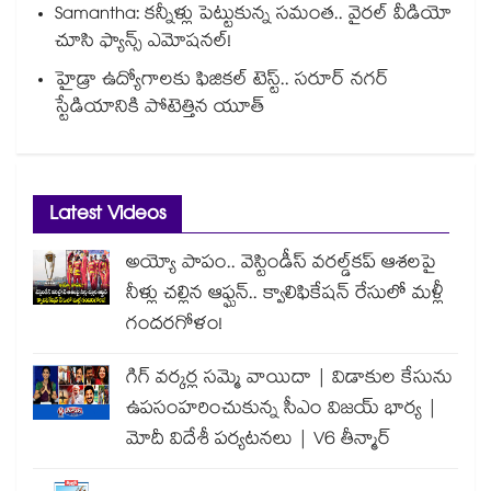
Samantha: కన్నీళ్లు పెట్టుకున్న సమంత.. వైరల్ వీడియో
చూసి ఫ్యాన్స్ ఎమోషనల్!
హైడ్రా ఉద్యోగాలకు ఫిజికల్ టెస్ట్.. సరూర్ నగర్
స్టేడియానికి పోటెత్తిన యూత్
Latest Videos
అయ్యో పాపం.. వెస్టిండీస్ వరల్డ్‌కప్ ఆశలపై
నీళ్లు చల్లిన ఆఫ్ఘన్.. క్వాలిఫికేషన్ రేసులో మళ్లీ
గందరగోళం!
గిగ్ వర్కర్ల సమ్మె వాయిదా | విడాకుల కేసును
ఉపసంహరించుకున్న సీఎం విజయ్ భార్య |
మోదీ విదేశీ పర్యటనలు | V6 తీన్మార్