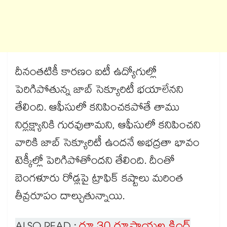
దీనంతటికీ కారణం ఐటీ ఉద్యోగుల్లో
పెరిగిపోతున్న జాబ్ సెక్యూరిటీ భయాలేనని
తేలింది. ఆఫీసులో కనిపించకపోతే తాము
నిర్లక్ష్యానికి గురవుతామని, ఆఫీసులో కనిపించని
వారికి జాబ్ సెక్యూరిటీ ఉందనే అభద్రతా భావం
టెక్కీల్లో పెరిగిపోతోందని తేలింది. దీంతో
బెంగళూరు రోడ్లపై ట్రాఫిక్ కష్టాలు మరింత
తీవ్రరూపం దాల్చుతున్నాయి.