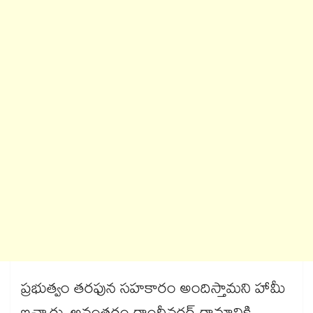
ప్రభుత్వం తరఫున సహకారం అందిస్తామని హామీ