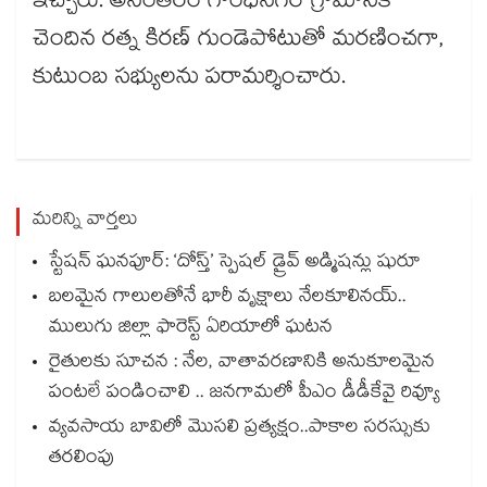
ఇచ్చారు. అనంతరం గాంధీనగర్ గ్రామానికి
చెందిన రత్న కిరణ్ గుండెపోటుతో మరణించగా,
కుటుంబ సభ్యులను పరామర్శించారు.
మరిన్ని వార్తలు
స్టేషన్ ఘనపూర్: ‘దోస్త్’ స్పెషల్ డ్రైవ్ అడ్మిషన్లు షురూ
బలమైన గాలులతోనే భారీ వృక్షాలు నేలకూలినయ్..
ములుగు జిల్లా ఫారెస్ట్ ఏరియాలో ఘటన
రైతులకు సూచన : నేల, వాతావరణానికి అనుకూలమైన
పంటలే పండించాలి .. జనగామలో పీఎం డీడీకేవై రివ్యూ
వ్యవసాయ బావిలో మొసలి ప్రత్యక్షం..పాకాల సరస్సుకు
తరలింపు