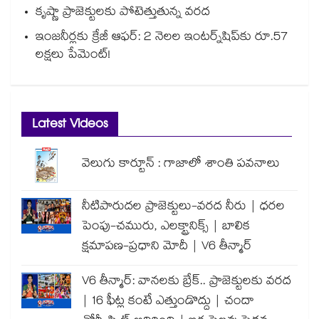
కృష్ణా ప్రాజెక్టులకు పోటెత్తుతున్న వరద
ఇంజనీర్లకు క్రేజీ ఆఫర్: 2 నెలల ఇంటర్న్‌షిప్‌కు రూ.57
లక్షలు పేమెంట్!
Latest Videos
వెలుగు కార్టూన్ : గాజాలో శాంతి పవనాలు
నీటిపారుదల ప్రాజెక్టులు-వరద నీరు | ధరల
పెంపు-చమురు, ఎలక్ట్రానిక్స్ | బాలిక
క్షమాపణ-ప్రధాని మోదీ | V6 తీన్మార్
V6 తీన్మార్: వానలకు బ్రేక్.. ప్రాజెక్టులకు వరద
| 16 ఫీట్ల కంటే ఎత్తుండొద్దు | చందా