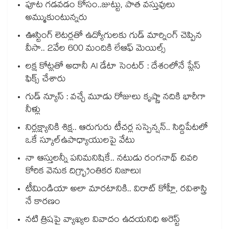
పూట గడవడం కోసం..జుట్టు, పాత వస్తువులు
అమ్ముకుంటున్నరు
ఊస్టింగ్ లెటర్లతో ఉద్యోగులకు గుడ్ మార్నింగ్ చెప్పిన
వీసా.. 2వేల 600 మందికి లేఆఫ్ మెయిల్స్
లక్ష కోట్లతో అదానీ AI డేటా సెంటర్ : దేశంలోనే ప్లేస్
ఫిక్స్ చేశారు
గుడ్ న్యూస్ : వచ్చే మూడు రోజులు కృష్ణా నదికి భారీగా
నీళ్లు
నిర్లక్ష్యానికి శిక్ష.. ఆరుగురు టీచర్ల సస్పెన్షన్.. సిద్దిపేటలో
ఒకే స్కూల్ఉపాధ్యాయులపై వేటు
నా ఆస్తులన్నీ పనిమనిషికే.. నటుడు రంగనాథ్ చివరి
కోరిక వెనుక దిగ్భ్రాంతికర నిజాలు!
టీమిండియా అలా మారటానికి.. విరాట్ కోహ్లీ, రవిశాస్త్రి
నే కారణం
నటి త్రిషపై వ్యాఖ్యల వివాదం ఉదయనిధి అరెస్ట్