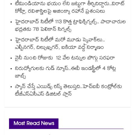
టీమిండియాను భయం లేని జట్టుగా తీర్చిదిద్దారు..విరాట్
కోహ్లీ, రవిశాస్త్రిలపై అజింక్యా రహానే ప్రశంసలు
హైదరాబాద్ సిటీలో 113 కొత్త ట్రాఫిక్సిగ్నల్స్.. పాదాచారుల
భద్రతకు 78 పెలికాన్ సిగ్నల్స్
హైదరాబాద్ సిటీలో మరో మూడు స్కైవాక్⁭లు..
ఎల్బీనగర్, దిల్సుఖ్నగర్, ఐకియా వద్ద నిర్మాణం
నైనీ నుంచి రోజుకు 12 వేల టన్నుల బొగ్గు సరఫరా
నిరుద్యోగులకు గుడ్ న్యూస్..ఈవీ ఇండస్ట్రీలో 4 కోట్ల
జాబ్స్
స్కాన్ చేస్తే ఎయిడ్స్ రిస్క్ తెలుస్తది..హెచ్‌‌‌‌‌‌‌‌ఐవీ కంట్రోల్‌‌‌‌‌‌‌‌కు
టీజీఎస్‌‌‌‌‌‌‌‌ఏసీఎస్ డిజిటల్ ప్లాన్
Most Read News