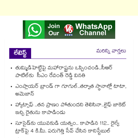
మరిన్ని వార్తలు
లేటెస్ట్
తుమ్మిడిహెట్టిపై మహారాష్ట్రను ఒప్పించండి..సీఆర్
పాటిల్‌‌‌‌‌‌‌‌‌‌‌‌‌‌‌‌కు సీఎం రేవంత్ రెడ్డి విన‌‌‌‌తి
ఎంప్లాయర్ బ్రాండ్ గా గూగుల్..తర్వాత స్థానాల్లో టాటా,
అమెజాన్
హ్యాట్సాఫ్ ..తన ప్రాణం పోతుందని తెలిసినా..లైఫ్ జాకెట్‌‌‌‌‌‌‌‌
ఇచ్చి రైతును కాపాడిండు
సూసైడ్‌‌‌‌కు యువకుడి యత్నం.. కాపాడిన 112.. రైల్వే
ట్రాక్‌‌‌‌పై 4 కి.మీ. పరుగెత్తి సేవ్ చేసిన కానిస్టేబుల్