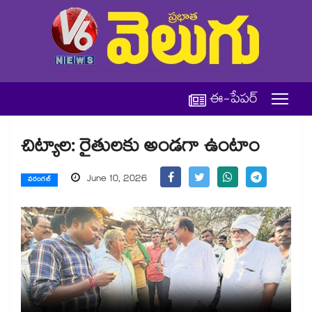
ఈ-పేపర్
చిట్యాల: రైతులకు అండగా ఉంటాం
June 10, 2026
వరంగల్