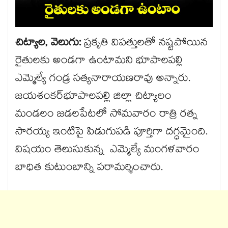
చిట్యాల, వెలుగు:
ప్రకృతి విపత్తులతో నష్టపోయిన
రైతులకు అండగా ఉంటామని భూపాలపల్లి
ఎమ్మెల్యే గండ్ర సత్యనారాయణరావు అన్నారు.
జయశంకర్​భూపాలపల్లి జిల్లా చిట్యాలం
మండలం జడలపేటలో సోమవారం రాత్రి రత్న
సారయ్య ఇంటిపై పిడుగుపడి పూర్తిగా దగ్ధమైంది.
విషయం తెలుసుకున్న ఎమ్మెల్యే మంగళవారం
బాధిత కుటుంబాన్ని పరామర్శించారు.