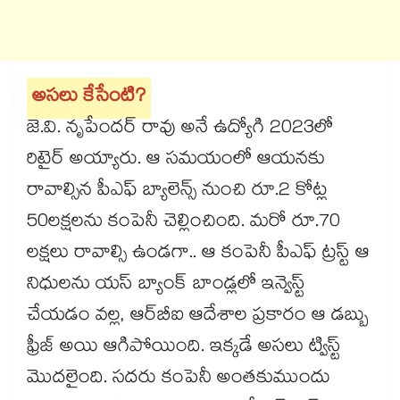
అసలు కేసేంటి?
జె.వి. నృపేందర్ రావు అనే ఉద్యోగి 2023లో
రిటైర్ అయ్యారు. ఆ సమయంలో ఆయనకు
రావాల్సిన పీఎఫ్ బ్యాలెన్స్ నుంచి రూ.2 కోట్ల
50లక్షలను కంపెనీ చెల్లించింది. మరో రూ.70
లక్షలు రావాల్సి ఉండగా.. ఆ కంపెనీ పీఎఫ్ ట్రస్ట్ ఆ
నిధులను యస్ బ్యాంక్ బాండ్లలో ఇన్వెస్ట్
చేయడం వల్ల, ఆర్‌బీఐ ఆదేశాల ప్రకారం ఆ డబ్బు
ఫ్రీజ్ అయి ఆగిపోయింది. ఇక్కడే అసలు ట్విస్ట్
మొదలైంది. సదరు కంపెనీ అంతకుముందు