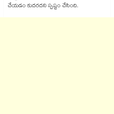
చేయడం కుదరదని స్పష్టం చేసింది.