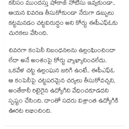
కనీసం ముందస్తు షోకాజ్ నోటీసు ఇవ్వకుండా..
ఆయన వివరణ తీసుకోకుండా నేరుగా డబ్బులు
కట్టమనడం చట్టవిరుద్ధం అని కోర్టు ఈపీఎఫ్ఓకు
చురకలు వేసింది.
చివరగా కంపెనీ నిబంధనలను ఉల్లంఘించిందా
లేదా అనే అంశంపై కోర్టు వ్యాఖ్యానించలేదు.
ఒకవేళ చట్ట ఉల్లంఘన జరిగి ఉంటే.. ఈపీఎఫ్‌ఓ
ఆ కంపెనీపై చట్టపరమైన చర్యలు తీసుకోవచ్చని,
అంతేకానీ రిటైరైన ఉద్యోగిని వేధించకూడదని
స్పష్టం చేసింది. దాంతో సదరు విశ్రాంత ఉద్యోగికి
ఊరట లభించింది.