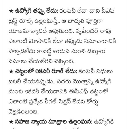
* ఉద్యోగి తప్పు లేదు:
కంపెనీ లేదా దాని పీఎఫ్
ట్రస్ట్ రూల్స్ ఉల్లంఘిస్తే.. ఆ బాధ్యత పూర్తిగా
యాజమాన్యానిదే అవుతుంది. నృపేందర్ రావు
ఎలాంటి మోసానికి లేదా తప్పుడు సమాచారానికి
పాల్పడలేదు కాబట్టి ఆయన నుంచి డబ్బులు
వసూలు చేయలేరని చెప్పింది.
* చట్టంలో రికవరీ రూల్ లేదు:
కంపెనీ నిధులు
బదిలీ చేయనప్పుడు.. సదరు మొత్తాన్ని ఉద్యోగి
నుంచి రికవరీ చేయడానికి ఈపీఎఫ్ చట్టంలో
ఎలాంటి ప్రత్యేక లీగల్ సెక్షన్ లేదని కోర్టు
వెల్లడించింది.
* సహజ న్యాయ సూత్రాల ఉల్లంఘన:
ఉద్యోగికి