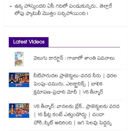
ఉక్క పోస్తుందని ఏసీ గదిలో పండుకున్నరు.. తెల్లారే
లోపు ఫ్యామిలీ మొత్తం సచ్చిపోయింది !
Latest Videos
వెలుగు కార్టూన్ : గాజాలో శాంతి పవనాలు
నీటిపారుదల ప్రాజెక్టులు-వరద నీరు | ధరల
పెంపు-చమురు, ఎలక్ట్రానిక్స్ | బాలిక
క్షమాపణ-ప్రధాని మోదీ | V6 తీన్మార్
V6 తీన్మార్: వానలకు బ్రేక్.. ప్రాజెక్టులకు వరద
| 16 ఫీట్ల కంటే ఎత్తుండొద్దు | చందా
చోరీ..స్కిట్ అదిరింది | ఇగ సెలవు పెద్దన్న