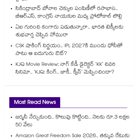
సికింద్రాబాద్ బోనాల చెక్కుల పంపిణీలో రసాభాస..
బీఆర్ఎస్, కాంగ్రెస్ నాయకుల మధ్య ప్రోటోకాల్ లొల్లి
ఏఐ గురించి కంగారు పడుతున్నారా.. భారత టెక్కీలకు
శుభవార్త చెప్పిన నోమురా
CSK షాకింగ్ నిర్ణయం.. IPL 2027కి ముందు ధోనీతో
పాటు ఆ ఐదుగురు ఔట్?
KJQ Movie Review: నాగ్ కేడీ డైరెక్టర్ ‘KK’ చివరి
సినిమా.. ‘KJQ: కింగ్.. జాకీ.. క్వీన్’ మెప్పించిందా?
Most Read News
జర్మనీ నేర్చుకుంది.. కొలువు కొట్టింది.. నెలకు రూ.3 లక్షల
50 వేలు
Amazon Great Freedom Sale 2026.. తక్కువ రేటుకు