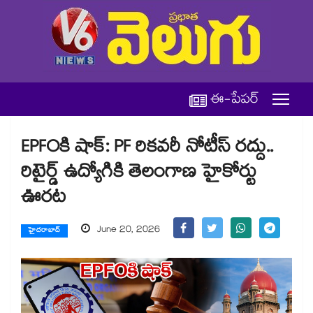
ఈ-పేపర్
EPFOకి షాక్: PF రికవరీ నోటీస్ రద్దు..
రిటైర్డ్ ఉద్యోగికి తెలంగాణ హైకోర్టు
ఊరట
June 20, 2026
హైదరాబాద్