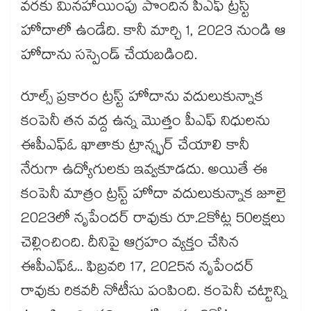
వరకు మినహాయింపు పొందిన పీఎఫ్ ట్రస్ట్
హోదాలో ఉండేది. కానీ మార్చి 1, 2023 నుండి ఆ
హోదాను సస్పెండ్ చేయబడింది.
రూల్స్ ప్రకారం ట్రస్ట్ హోదాను వదులుకున్నాక
కంపెనీ తన వద్ద ఉన్న మొత్తం పీఎఫ్ నిధులను
ఈపీఎఫ్‌ఓ ఖాతాకు ట్రాన్స్ఫర్ చేయాలి కానీ
నేరుగా ఉద్యోగులకు ఇవ్వకూడదు. అయితే ఈ
కంపెనీ మాత్రం ట్రస్ట్ హోదా వదులుకున్నాక జూలై
2023లో నృపేందర్ రావుకు రూ.2కోట్ల 50లక్షలు
చెల్లించింది. దీనిపై ఆగ్రహం వ్యక్తం చేసిన
ఈపీఎఫ్‌ఓ.. ఫిబ్రవరి 17, 2025న నృపేందర్
రావుకు రికవరీ నోటీసు పంపింది. కంపెనీ చట్టాన్ని