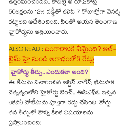
ఉల్లంఘించిందని.. కాబట్టి ఆ రూ.2కోట్ల
50లక్షలను 12% వడ్డీతో కలిపి 7 రోజుల్లోగా వెనక్కి
కట్టాలని ఆదేశించింది. దీంతో ఆయన తెలంగాణ
హైకోర్టును ఆశ్రయించారు.
ALSO READ :
బంగారానికి ఏమైంది? ఆల్-
టైమ్ హై నుండి అగాధంలోకి రేట్లు
హైకోర్టు తీర్పు.. ఎందుకలా అంది?
ఈ కేసును విచారించిన జస్టిస్ నాగేష్ భీమపాక
నేతృత్వంలోని హైకోర్టు బెంచ్.. ఈపీఎఫ్‌ఓ ఇచ్చిన
రికవరీ నోటీసును పూర్తిగా రద్దు చేసింది. కోర్టు
తన తీర్పులో కొన్ని కీలక విషయాలను
ప్రస్తావించింది: