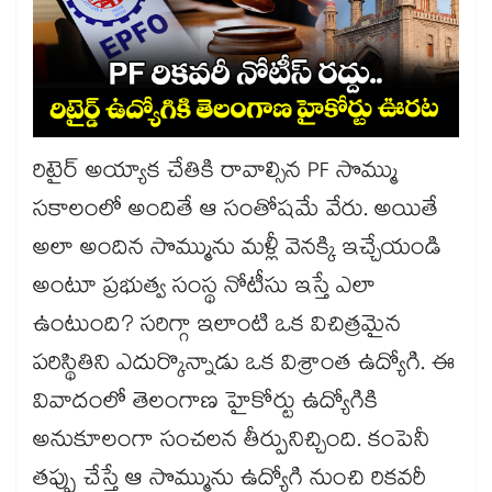
రిటైర్ అయ్యాక చేతికి రావాల్సిన PF సొమ్ము
సకాలంలో అందితే ఆ సంతోషమే వేరు. అయితే
అలా అందిన సొమ్మును మళ్లీ వెనక్కి ఇచ్చేయండి
అంటూ ప్రభుత్వ సంస్థ నోటీసు ఇస్తే ఎలా
ఉంటుంది? సరిగ్గా ఇలాంటి ఒక విచిత్రమైన
పరిస్థితిని ఎదుర్కొన్నాడు ఒక విశ్రాంత ఉద్యోగి. ఈ
వివాదంలో తెలంగాణ హైకోర్టు ఉద్యోగికి
అనుకూలంగా సంచలన తీర్పునిచ్చింది. కంపెనీ
తప్పు చేస్తే ఆ సొమ్మును ఉద్యోగి నుంచి రికవరీ