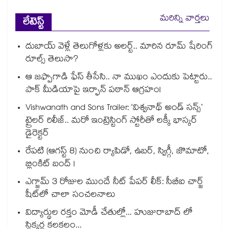
మరిన్ని వార్తలు
లేటెస్ట్
దుబాయ్ వెళ్లే తెలుగోళ్లకు అలర్ట్.. మారిన రూమ్ షేరింగ్‌
రూల్స్ తెలుసా?
ఆ జఫ్పాగాడి ఫేస్ తీసేసి.. నా ముఖం ఎందుకు పెట్టారు..
పాక్ మీడియాపై ఇర్ఫాన్ పఠాన్ ఆగ్రహం!
Vishwanath and Sons Trailer: ‘విశ్వనాథ్ అండ్ సన్స్’
ట్రైలర్ రిలీజ్.. మరో ఇంట్రెస్టింగ్ స్టోరీతో లక్కీ భాస్కర్
డైరెక్టర్
రేపటి (ఆగస్ట్ 8) నుంచి ర్యాపిడో, ఉబర్, స్విగ్గీ, జొమాటో,
బ్లింకిట్ బంద్ !
ఎగ్జామ్ 3 రోజుల ముందే నీట్ పేపర్ లీక్: సీబీఐ చార్జ్
షీట్‎లో చాలా సంచలనాలు
విద్యార్థుల రక్తం మోడీ చేతుల్లో... హుజురాబాద్ లో
స్టిక్కర్ల కలకలం...