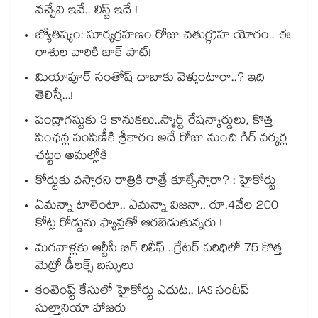
వచ్చేవి ఇవే.. లిస్ట్ ఇదే !
జ్యోతిష్యం: సూర్యగ్రహణం రోజు చతుర్గ్రహ యోగం.. ఈ
రాశుల వారికి జాక్ పాట్!
మియాపూర్ సంతోష్ దాబాకు వెళ్తుంటారా..? ఇది
తెలిస్తే...!
పంద్రాగస్టుకు 3 కానుకలు..స్మార్ట్ రేషన్కార్డులు, కొత్త
పింఛన్ల పంపిణీకి శ్రీకారం అదే రోజు నుంచి గిగ్ వర్కర్ల
చట్టం అమల్లోకి
కోర్టుకు వస్తారని రాత్రికి రాత్రే కూల్చేస్తారా? : హైకోర్టు
ఏమన్నా టాలెంటా.. ఏమన్నా విజనా.. రూ.4వేల 200
కోట్ల రోడ్డును ఫ్యాన్లతో ఆరబెడుతున్నరు !
మగవాళ్లకు ఆర్టీసీ బిగ్ రిలీఫ్ ..గ్రేటర్ పరిధిలో 75 కొత్త
మెట్రో డీలక్స్ బస్సులు
కంటెంప్ట్ కేసులో హైకోర్టు ఎదుట.. IAS సందీప్
సుల్తానియా హాజరు