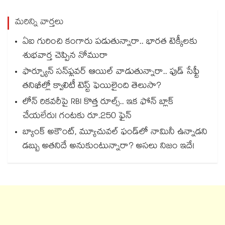
మరిన్ని వార్తలు
ఏఐ గురించి కంగారు పడుతున్నారా.. భారత టెక్కీలకు
శుభవార్త చెప్పిన నోమురా
ఫార్చ్యూన్ సన్‌ఫ్లవర్ ఆయిల్ వాడుతున్నారా.. ఫుడ్ సేఫ్టీ
తనిఖీల్లో క్వాలిటీ టెస్ట్ ఫెయిలైంది తెలుసా?
లోన్ రికవరీపై RBI కొత్త రూల్స్.. ఇక ఫోన్ బ్లాక్
చేయలేరు! గంటకు రూ.250 ఫైన్
బ్యాంక్ అకౌంట్, మ్యూచువల్ ఫండ్‌లో నామినీ ఉన్నాడని
డబ్బు అతనిదే అనుకుంటున్నారా? అసలు నిజం ఇదే!