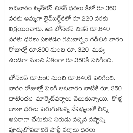
ఆదివారం స్కిన్‌‌లెస్‌‌ చికెన్‌‌ ధరలు కిలో రూ.360
వరకు అమ్మగా లైవ్‌‌బర్డ్‌‌కిలో రూ.220 వరకు
విక్రయించారు. ఇక బోన్‌‌లెస్‌‌ చికెన్‌‌ రూ.640
వరకు ధరలు పలకడం గమనార్హం గడిచిన వారం
రోజుల్లో రూ.300 నుంచి రూ. 320 మధ్య
ఉండగా నుంచి ఏకంగా రూ.350కి పెరిగింది.
బోన్​లెస్​ రూ.550 నుంచి రూ.640కి పెరిగింది.
వారం రోజుల్లో పెరిగి ఆదివారం నాటికి రూ. 350
దాటిందని మార్కెట్‌‌వర్గాలు చెబుతున్నాయి. కోళ్ల
దాణా ధరలు పెరుగుతున్న నేపథ్యంలో దీన్ని
ఆసరాగా చేసుకుని నిరుడు వచ్చిన నష్టాన్ని
పూడ్చుకోవడానికి పౌల్ట్రీ వర్గాలు ధరలు