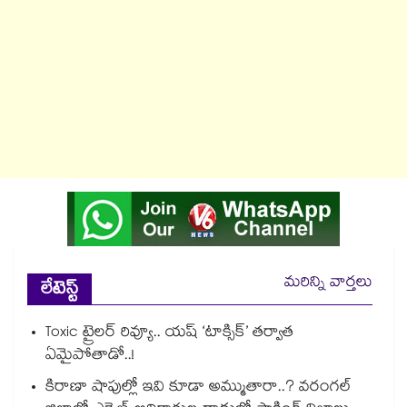
మరిన్ని వార్తలు
లేటెస్ట్
Toxic ట్రైలర్ రివ్యూ.. యష్ ‘టాక్సిక్’ తర్వాత
ఏమైపోతాడో..!
కిరాణా షాపుల్లో ఇవి కూడా అమ్ముతారా..? వరంగల్