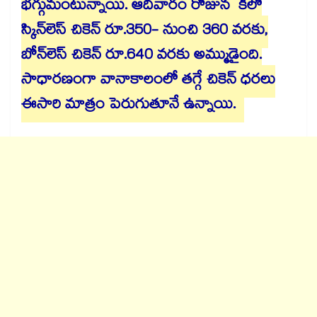
భగ్గుమంటున్నాయి. ఆదివారం రోజున కిలో
స్కిన్‌‌లెస్ చికెన్ రూ.350- నుంచి 360 వరకు,
బోన్‌‌లెస్ చికెన్ రూ.640 వరకు అమ్ముడైంది.
సాధారణంగా వానాకాలంలో తగ్గే చికెన్ ధరలు
ఈసారి మాత్రం పెరుగుతూనే ఉన్నాయి.