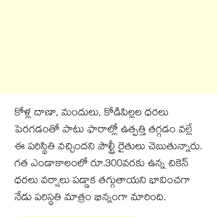
కోళ్ల దాణా, మందులు, కోడిపిల్లల ధరలు
పెరగడంతో పాటు ఫారాల్లో ఉత్పత్తి తగ్గడం వల్లే
ఈ పరిస్థితి వచ్చిందని పౌల్ట్రీ రైతులు చెబుతున్నారు.
గత ఎండాకాలంలో రూ.300వరకు ఉన్న చికెన్
ధరలు వర్షాలు పడ్డాక తగ్గుతాయని భావించగా
నేడు పరిస్థతి మాత్రం భిన్నంగా మారింది.