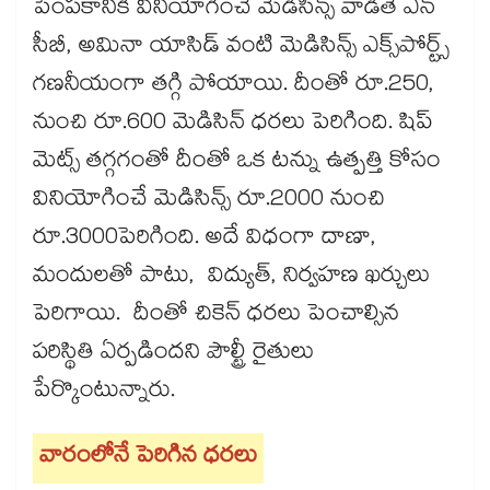
పెంపకానికి వినియోగించే మెడిసిన్స్​ వాడితే ఎన్​
సీబీ, అమినా యాసిడ్ వంటి మెడిసిన్స్ ఎక్స్​పోర్ట్స్
గణనీయంగా తగ్గి పోయాయి. దీంతో రూ.250,
నుంచి రూ.600 మెడిసిన్​ ధరలు పెరిగింది. షిప్​
మెట్స్​ తగ్గగంతో దీంతో ఒక టన్ను ఉత్పత్తి కోసం
వినియోగించే మెడిసిన్స్ రూ.2000 నుంచి
రూ.3000పెరిగింది. అదే విధంగా దాణా,
మందులతో పాటు, విద్యుత్, నిర్వహణ ఖర్చులు
పెరిగాయి. దీంతో చికెన్​ ధరలు పెంచాల్సిన
పరిస్థితి ఏర్పడిందని పౌల్ట్రీ రైతులు
పేర్కొంటున్నారు.
వారంలోనే పెరిగిన ధరలు