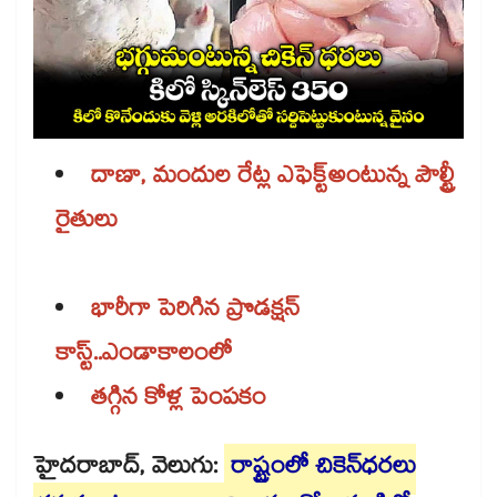
దాణా, మందుల రేట్ల ఎఫెక్ట్​అంటున్న పౌల్ట్రీ
రైతులు
భారీగా పెరిగిన ప్రొడక్షన్
కాస్ట్..ఎండాకాలంలో
తగ్గిన కోళ్ల పెంపకం
హైదరాబాద్‌‌, వెలుగు:
రాష్ట్రంలో చికెన్‌‌ధరలు