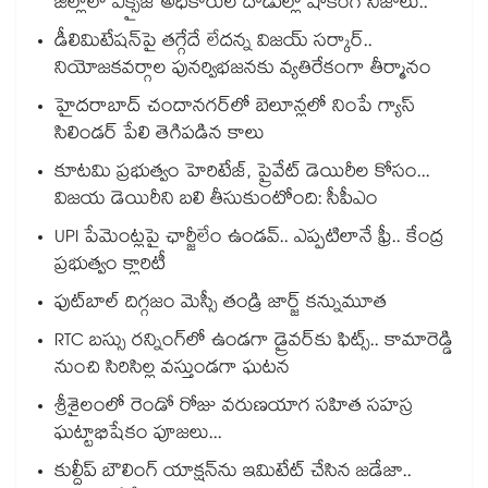
జిల్లాలో ఎక్సైజ్ అధికారుల దాడుల్లో షాకింగ్ నిజాలు..
డీలిమిటేషన్‎పై తగ్గేదే లేదన్న విజయ్ సర్కార్..
నియోజకవర్గాల పునర్విభజనకు వ్యతిరేకంగా తీర్మానం
హైదరాబాద్⁪ చందానగర్⁫లో బెలూన్లలో నింపే గ్యాస్
సిలిండర్ పేలి తెగిపడిన కాలు
కూటమి ప్రభుత్వం హెరిటేజ్, ప్రైవేట్ డెయిరీల కోసం...
విజయ డెయిరీని బలి తీసుకుంటోంది: సీపీఎం
UPI పేమెంట్లపై ఛార్జీలేం ఉండవ్.. ఎప్పటిలానే ఫ్రీ.. కేంద్ర
ప్రభుత్వం క్లారిటీ
ఫుట్‎బాల్ దిగ్గజం మెస్సీ తండ్రి జార్జ్ కన్నుమూత
RTC బస్సు రన్నింగ్⁫లో ఉండగా డ్రైవర్‌కు ఫిట్స్.. కామారెడ్డి
నుంచి సిరిసిల్ల వస్తుండగా ఘటన
శ్రీశైలంలో రెండో రోజు వరుణయాగ సహిత సహస్ర
ఘట్టాభిషేకం పూజలు...
కుల్దీప్ బౌలింగ్ యాక్షన్‌ను ఇమిటేట్ చేసిన జడేజా..