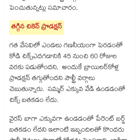
పెంచుతున్నట్లు సమాచారం.
తగ్గిన చికెన్‌‌ ప్రొడక్షన్‌‌
గత వేసవిలో ఎండలు గణనీయంగా పెరడంతో
కోడి చిక్స్‌‌ఎదగడానికి 45 నుంచి 60 రోజుల
వరకు పడుతోందని, అందుకే బ్రాయిలర్‌‌కోళ్ల
ప్రొడక్షన్‌‌ తగ్గుతోందని పౌల్ట్రీ వర్గాలు
చెబుతున్నారు. సమ్మర్​ ఎక్కువ వేడి ఉండడంతో
చిక్స్​ బతకడం లేదు.
వైరస్​ బాగా ఎక్కువగా ఉండడంతో పేరెంట్​ బర్డ్​
బతకడం లేదని ఇలాంటి ఇబ్బందిలతో కొందరు