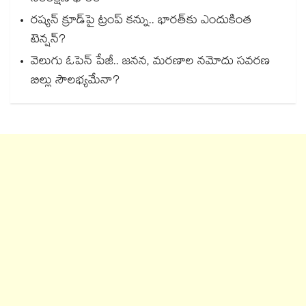
రష్యన్ క్రూడ్‌పై ట్రంప్ కన్ను.. భారత్‌కు ఎందుకింత
టెన్షన్?
వెలుగు ఓపెన్ పేజీ.. జనన, మరణాల నమోదు సవరణ
బిల్లు సౌలభ్యమేనా?