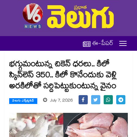
ఈ-పేపర్
భగ్గుమంటున్న చికెన్ ధరలు.. కిలో
స్కిన్⁭లెస్ 350.. కిలో కొనేందుకు వెళ్లి
అరకిలోతో సర్దిపెట్టుకుంటున్న వైనం
July 7, 2026
వెలుగు ఎక్స్‌క్లుసివ్