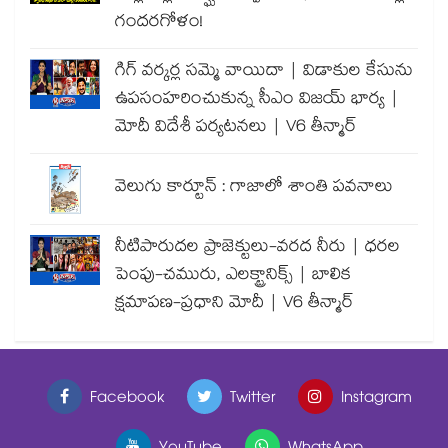
గందరగోళం!
గిగ్ వర్కర్ల సమ్మె వాయిదా | విడాకుల కేసును
ఉపసంహరించుకున్న సీఎం విజయ్ భార్య |
మోదీ విదేశీ పర్యటనలు | V6 తీన్మార్
వెలుగు కార్టూన్ : గాజాలో శాంతి పవనాలు
నీటిపారుదల ప్రాజెక్టులు-వరద నీరు | ధరల
పెంపు-చమురు, ఎలక్ట్రానిక్స్ | బాలిక
క్షమాపణ-ప్రధాని మోదీ | V6 తీన్మార్
Facebook
Twitter
Instagram