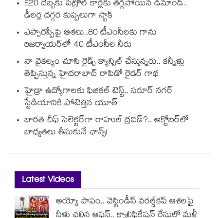
E20 దెబ్బకు పెట్రోల్ కార్లకు తగ్గిపోయిన డిమాండ్..
డీలర్ల దగ్గర కుప్పలుగా స్టాక్
ఎస్సారెస్పీపై ఆశలు..80 టీఎంసీలకు గాను
రిజర్వాయర్‌‌‌‌‌‌‌‌‌‌‌‌‌‌‌‌లో 40 టీఎంసీల నీరు
నా వైకల్యం చూసి రైడ్స్ క్యాన్సిల్ చేస్తున్నరు.. కన్నీళ్లు
తెప్పిస్తున్న హైదరాబాద్ రాపిడో రైడర్ గాథ
హైడ్రా ఉద్యోగాలకు ఫిజికల్ టెస్ట్.. సరూర్ నగర్
స్టేడియానికి పోటెత్తిన యూత్
భారత చీఫ్ సెలెక్టర్⁬గా రాహుల్ ద్రవిడ్?.. అక్టోబర్‌లో
బాధ్యతలు తీసుకునే ఛాన్స్!
Latest Videos
అయ్యో పాపం.. వెస్టిండీస్ వరల్డ్‌కప్ ఆశలపై
నీళ్లు చల్లిన ఆఫ్ఘన్.. క్వాలిఫికేషన్ రేసులో మళ్లీ