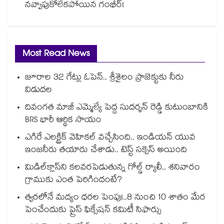
నవ్వాపుకోలేకపోయిన గంభీర్!
Most Read News
జూరాల 32 గేట్లు ఓపెన్.. శ్రీశైలం ప్రాజెక్టుకు నీరు
విడుదల
దివంగత మాజీ ఎమ్మెల్యే పెద్ద సుదర్శన్ రెడ్డి కుటుంబానికి
BRS భారీ ఆర్థిక సాయం
ఎగిరే ఎలక్ట్రిక్ వెహికల్ వచ్చేసింది.. ఇండియన్ యువ
ఇంజనీరు తయారు చేశాడు.. టెస్ట్ సక్సెస్ అయింది
మిడిల్‌క్లాస్‌ని కలవరపెడుతున్న గోల్డ్ ర్యాలీ.. శనివారం
గ్రాముకు ఎంత పెరిగిందంటే?
త్వరలోనే మద్యం ధ‌‌ర‌‌ల పెంపు!..8 నుంచి 10 శాతం మేర
పెంచేందుకు ప్రైస్ ఫిక్సేష‌‌న్ క‌‌మిటీ సిఫార్సు