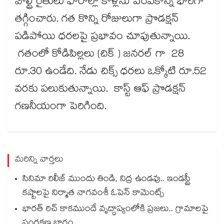
పౌల్ట్రీ రైతులు ఫారాల్లో కోళ్లను పెంపకాన్ని భారీగా
తగ్గించారు. గత కొన్ని రోజులుగా ప్రొడక్షన్‌‌
పడిపోయి ధరలపై ప్రభావం చూపుతున్నాయి.
గతంలో కోడిపిల్లలు (చిక్​ ) జనరల్ గా 28
రూ.30 ఉండేది. నేడు చిక్స్​ ధరలు ఒక్కోటి రూ.52
వరకు పలుకుతున్నాయి. కాస్ట్​ ఆఫ్​ ప్రొడక్షన్​
గణనీయంగా పెరిగింది.
మరిన్ని వార్తలు
సినిమా రిలీజ్ ముందు తిండి, నిద్ర ఉండవు.. ఇండస్ట్రీ
కష్టాలపై నిర్మాత నాగవంశీ ఓపెన్ కామెంట్స్
భారత్ రిచ్ కాకముందే వృద్ధాప్యంలోకి ప్రజలు.. గ్రామాలపై
సంరక్షణ భారం