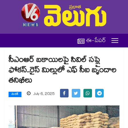
ఈ-పేపర్
సీఎంఆర్ బకాయిలపై సివిల్ సప్లై
ఫోకస్..రైస్ మిల్లులో ఎఫ్ సీఐ బృందాల
తనిఖీలు
July 6, 2025
మెదక్