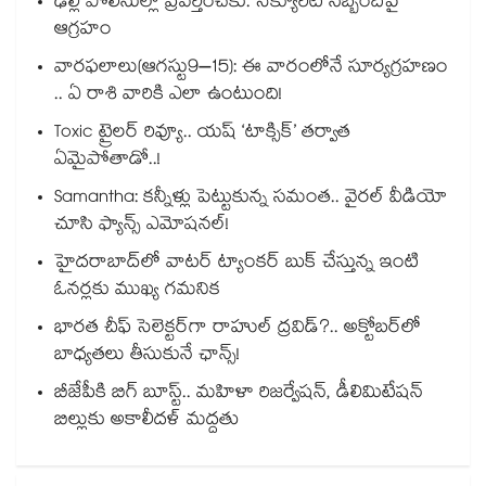
ఢిల్లీ పోలీసుల్లా ప్రవర్తించకు: సెక్యూరిటీ సిబ్బందిపై
ఆగ్రహం
వారఫలాలు(ఆగస్టు9–15): ఈ వారంలోనే సూర్యగ్రహణం
.. ఏ రాశి వారికి ఎలా ఉంటుంది!
Toxic ట్రైలర్ రివ్యూ.. యష్ ‘టాక్సిక్’ తర్వాత
ఏమైపోతాడో..!
Samantha: కన్నీళ్లు పెట్టుకున్న సమంత.. వైరల్ వీడియో
చూసి ఫ్యాన్స్ ఎమోషనల్!
హైదరాబాద్⁪లో వాటర్ ట్యాంకర్ బుక్ చేస్తున్న ఇంటి
ఓనర్లకు ముఖ్య గమనిక
భారత చీఫ్ సెలెక్టర్⁬గా రాహుల్ ద్రవిడ్?.. అక్టోబర్‌లో
బాధ్యతలు తీసుకునే ఛాన్స్!
బీజేపీకి బిగ్ బూస్ట్.. మహిళా రిజర్వేషన్, డీలిమిటేషన్
బిల్లుకు అకాలీదళ్ మద్దతు