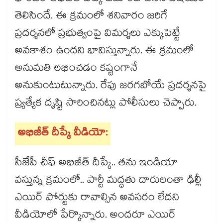
తెలిసిందే. ఈ క్రమంలో శనివారం జరిగే
ప్రదర్శనలో ప్రభుత్వంపై విమర్శలు ఎక్కుపెట్టే
అవకాశం ఉందని భావిస్తున్నారు. ఈ క్రమంలో
అనుమతి లభించడం కష్టంగానే
అనుకుంటుటున్నారు. రేపు జరగబోయే ప్రదర్శనపై
ప్ర్యత్యేక దృష్టి సారించినట్లు పోలీసులు చెప్పారు.
అభిజీత్ దీప్కే వీడియో:
సీజేపీ చీఫ్ అభిజీత్ దీప్కే.. తను ఇండియా
వస్తున్న క్రమంలో.. పార్టీ మద్ధతు దారులంతా ఢిల్లీ
ఎయిర్ పోర్టుకు రావాల్సిన అవసరం లేదని
వీడియోలో పేర్కొన్నారు. అందరూ ఎయిర్