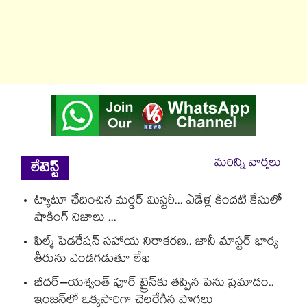
మరిన్ని వార్తలు
లేటెస్ట్
ట్యాటూ ఛేదించిన మర్డర్ మిస్టరీ... ఏడేళ్ల కిందటి కేసులో
షాకింగ్ నిజాలు ...
ఫిల్మ్ ఫెడరేషన్ సహాయ నిరాకరణ.. జానీ మాస్టర్ భార్య
తీరును ఎండగడుతూ లేఖ
బీదర్–యశ్వంత్ పూర్ ట్రైన్‎కు తప్పిన పెను ప్రమాదం..
ఇంజన్‎లో ఒక్కసారిగా చెలరేగిన పొగలు