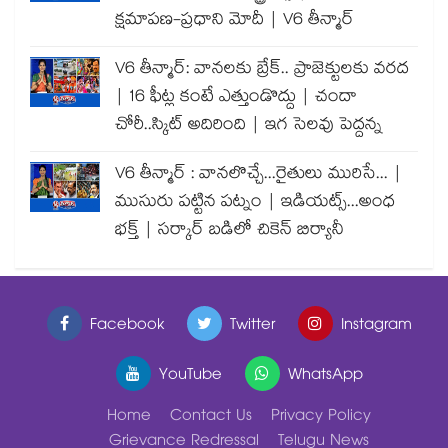
క్షమాపణ-ప్రధాని మోదీ | V6 తీన్మార్
V6 తీన్మార్: వానలకు బ్రేక్.. ప్రాజెక్టులకు వరద
| 16 ఫీట్ల కంటే ఎత్తుండొద్దు | చందా
చోరీ..స్కిట్ అదిరింది | ఇగ సెలవు పెద్దన్న
V6 తీన్మార్ : వానలొచ్చే...రైతులు మురిసే... |
ముసురు పట్టిన పట్నం | ఇడియట్స్...అంధ
భక్త్ | సర్కార్ బడిలో చికెన్ బిర్యానీ
Facebook
Twitter
Instagram
YouTube
WhatsApp
Home
Contact Us
Privacy Policy
Grievance Redressal
Telugu News