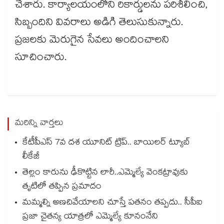
చేశారు. కార్యాలయంలోని రికార్డులను పరిశీలించి,
సిబ్బందిని వివరాలు అడిగి తెలుసుకున్నారు.
ప్రజలకు మెరుగైన సేవలు అందించాలని
సూచించారు.
మరిన్ని వార్తలు
కేటీపీఎస్ 7వ దశ యూనిట్ ట్రిప్.. బాయిలర్ ట్యూబ్
లీకేజీ
తెల్లం కారును ఢీకొట్టిన లారీ..ఎమ్మెల్యే వెంకట్రావుకు
తృటిలో తప్పిన ప్రమాదం
మమ్మల్ని అణచివేయాలని చూస్తే పతనం తప్పదు.. సీపీఐ
ప్రజా చైతన్య యాత్రలో ఎమ్మెల్యే కూనంనేని