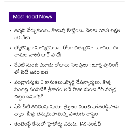
Most Read News
జర్మనీ నేర్చుకుంది.. కొలువు కొట్టింది.. నెలకు రూ.3 లక్షల
50 వేలు
జ్యోతిష్యం: సూర్యగ్రహణం రోజు చతుర్గ్రహ యోగం.. ఈ
రాశుల వారికి జాక్ పాట్!
రేపటి నుంచి మూడు రోజులు సెలవులు : టూర్ల ప్లానింగ్
లో సిటీ జనం బిజీ
పంద్రాగస్టుకు 3 కానుకలు..స్మార్ట్ రేషన్కార్డులు, కొత్త
పింఛన్ల పంపిణీకి శ్రీకారం అదే రోజు నుంచి గిగ్ వర్కర్ల
చట్టం అమల్లోకి
ఏపీ నీటి తరలింపు షురూ..శ్రీశైలం నుంచి పోతిరెడ్డిపాడు
ద్వారా నీళ్లు తన్నుకుపోతున్న పొరుగు రాష్ట్రం
కంటెంప్ట్ కేసులో హైకోర్టు ఎదుట.. IAS సందీప్