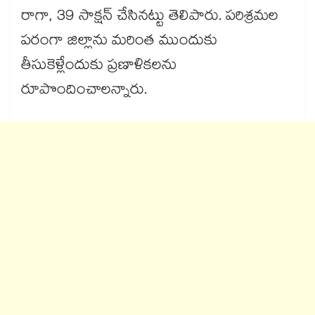
రాగా, 39 సాక్షన్​ చేసినట్టు తెలిపారు. పరిశ్రమల
పరంగా జిల్లాను మరింత ముందుకు
తీసుకెళ్లేందుకు ప్రణాళికలను
రూపొందించాలన్నారు.