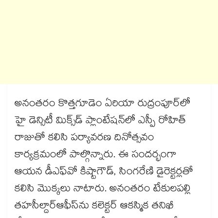
అనంతరం కొత్తగూడెం ఏరియా రుద్రంపూర్​లో
హై డెన్సిటీ మిక్స్​డ్​ ప్లాంటేషన్​లో ఎస్పీ రోహిత్​
రాజుతో కలిసి పర్యావరణ దినోత్సవం
కార్యక్రమంలో పాల్గొన్నారు. ఈ సందర్భంగా
ఆయన డీఎఫ్​వో కిష్టాగౌడ్, సింగరేణి డైరెక్టర్లతో
కలిసి మొక్కలు నాటారు. అనంతరం టేకులపల్లి
తహసీల్దార్​ఆఫీస్​ను కలెక్టర్​ ఆకస్మిక తనిఖీ