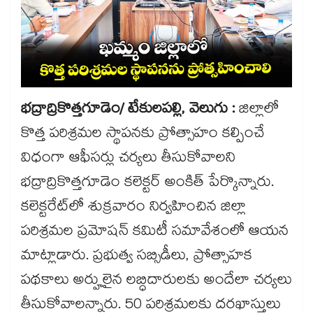
భద్రాద్రికొత్తగూడెం/ టేకులపల్లి, వెలుగు :
జిల్లాలో
కొత్త పరిశ్రమల స్థాపనకు ప్రోత్సాహం కల్పించే
విధంగా ఆఫీసర్లు చర్యలు తీసుకోవాలని
భద్రాద్రికొత్తగూడెం కలెక్టర్​ అంకిత్​ పేర్కొన్నారు.
కలెక్టరేట్​లో శుక్రవారం నిర్వహించిన జిల్లా
పరిశ్రమల ప్రమోషన్​ కమిటీ సమావేశంలో ఆయన
మాట్లాడారు. ప్రభుత్వ సబ్సిడీలు, ప్రోత్సాహక
పథకాలు అర్హులైన లబ్ధిదారులకు అందేలా చర్యలు
తీసుకోవాలన్నారు. 50 పరిశ్రమలకు దరఖాస్తులు