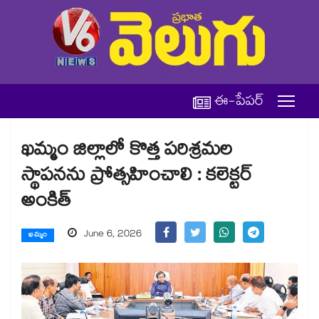
ఈ-పేపర్
ఖమ్మం జిల్లాలో కొత్త పరిశ్రమల
స్థాపనను ప్రోత్సహించాలి : కలెక్టర్
అంకిత్
June 6, 2026
ఖమ్మం