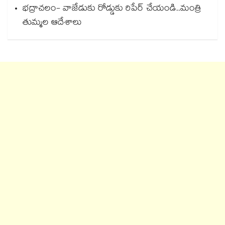
భద్రాచలం- వాజేడుకు రోడ్డుకు రిపేర్ చేయండి..మంత్రి
తుమ్మల ఆదేశాలు