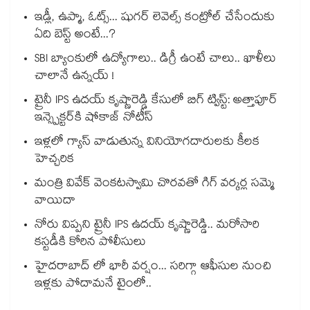
ఇడ్లీ, ఉప్మా, ఓట్స్... షుగర్ లెవెల్స్ కంట్రోల్ చేసేందుకు
ఏది బెస్ట్ అంటే...?
SBI బ్యాంకులో ఉద్యోగాలు.. డిగ్రీ ఉంటే చాలు.. ఖాళీలు
చాలానే ఉన్నయ్ !
ట్రైనీ IPS ఉదయ్ కృష్ణారెడ్డి కేసులో బిగ్ ట్విస్ట్: అత్తాపూర్
ఇన్స్పెక్టర్‎కి షోకాజ్ నోటీస్
ఇళ్లలో గ్యాస్ వాడుతున్న వినియోగదారులకు కీలక
హెచ్చరిక
మంత్రి వివేక్ వెంకటస్వామి చొరవతో గిగ్ వర్కర్ల సమ్మె
వాయిదా
నోరు విప్పని ట్రైనీ IPS ఉదయ్ కృష్ణారెడ్డి.. మరోసారి
కస్టడీకి కోరిన పోలీసులు
హైదరాబాద్ లో భారీ వర్షం... సరిగ్గా ఆఫీసుల నుంచి
ఇళ్లకు పోదామనే టైంలో..