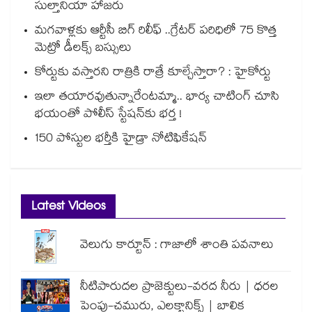
సుల్తానియా హాజరు
మగవాళ్లకు ఆర్టీసీ బిగ్ రిలీఫ్ ..గ్రేటర్ పరిధిలో 75 కొత్త
మెట్రో డీలక్స్ బస్సులు
కోర్టుకు వస్తారని రాత్రికి రాత్రే కూల్చేస్తారా? : హైకోర్టు
ఇలా తయారవుతున్నారేంటమ్మా.. భార్య చాటింగ్ చూసి
భయంతో పోలీస్ స్టేషన్⁫కు భర్త !
150 పోస్టుల భర్తీకి హైడ్రా నోటిఫికేషన్
Latest Videos
వెలుగు కార్టూన్ : గాజాలో శాంతి పవనాలు
నీటిపారుదల ప్రాజెక్టులు-వరద నీరు | ధరల
పెంపు-చమురు, ఎలక్ట్రానిక్స్ | బాలిక