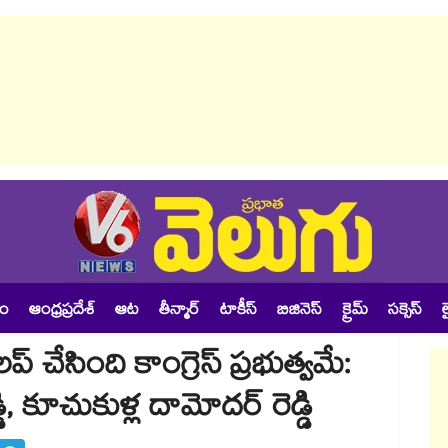
శం
ఆంధ్రప్రదేశ్
ఆట
తీన్మార్
టాకీస్
బిజినెస్
క్రైమ్
సక్సెస్
ల
్ చేసింది కాంగ్రెస్ ప్రభుత్వమే:
ి, కూచుకుళ్ల దామోదర్ రెడ్డి