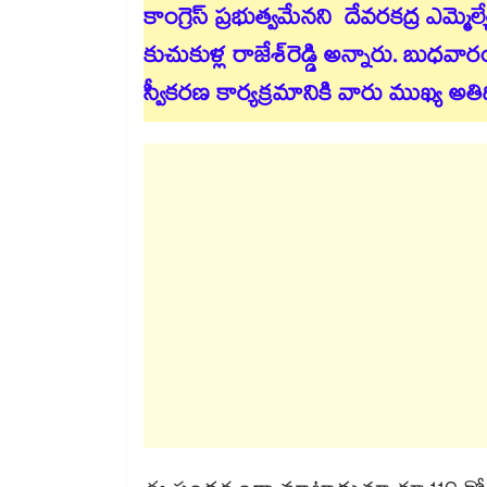
కాంగ్రెస్ ప్రభుత్వమేనని దేవరకద్ర ఎమ్మెల్
కుచుకుళ్ల రాజేశ్​రెడ్డి అన్నారు. 
స్వీకరణ కార్యక్రమానికి వారు ముఖ్య అ