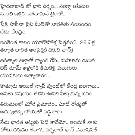
హైదరాబాద్ లో భారీ వర్షం... సరిగ్గా ఆఫీసుల
నుంచి ఇళ్లకు పోదామనే టైంలో..
షేక్ హసీనా ప్రెస్ మీట్‎తో భారత్‎కు సంబంధం
లేదు: కేంద్రం
ఇంకెంత కాలం యూరోపోళ్ల పెత్తనం?.. 28 ఏళ్ల
తర్వాత భారత అంపైర్లకి దక్కని ఛాన్స్!
జగిత్యాల జిల్లాలో గ్యాంగ్ రేప్.. మహిళను డబుల్
బెడ్ రూమ్ ఇళ్లలోకి తీసుకెళ్లి..నలుగురు
యువకులు అత్యాచారం..
కొత్తూరు ఆయిల్ గ్యాస్⁪ ప్లాంట్⁫లో కేంద్ర బలగాలు..
అసలు విషయం తెలిసి ఊపిరి పీల్చుకున్న జనం
తిరుమలలో ఘోర ప్రమాదం.. ఘాట్ రోడ్డులో
అదుపుతప్పి లోయలో పడ్డ కారు...
నేను భారత జట్టుకు సెట్ కాదేమో.. అందుకే నాకు
చోటు దక్కడం లేదా?.. సర్ఫరాజ్ ఖాన్ ఎమోషనల్