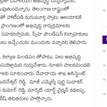
లతో దేవాలయం అభివృద్ధి చేస్తున్నామని,
వుతుందన్నారు. తెలంగాణ రాష్ట్రంలో
 పోటీపడి కురుమూర్తి స్వామి ఆలయానికి
ప్రాంగణంలో అభివృద్ధి కార్యక్రమాలకు
కి సహకరిస్తామని, స్నేహ ఫౌండేషన్ నిర్వాహకులు
ు ఇచ్చేందుకు ముందుకు వచ్చారని తెలిపారు.
, కల్యాణ మండపం తోపాటు, పలు అభివృద్ధి
ి తీసుకెళ్లామని గుర్తుచేశారు. నూతన పాలకమండలి
లని సూచించారు. దేవాదాయ శాఖ అసిస్టెంట్
వర్ రెడ్డి, మాజీ ఎమ్మెల్యే స్వర్ణ సుధాకర్
్ కుమార్ రెడ్డి, మార్కెట్ యార్డ్ చైర్మన్ కథలప్ప,
ేష్ తదితరులు పాల్గొన్నారు.