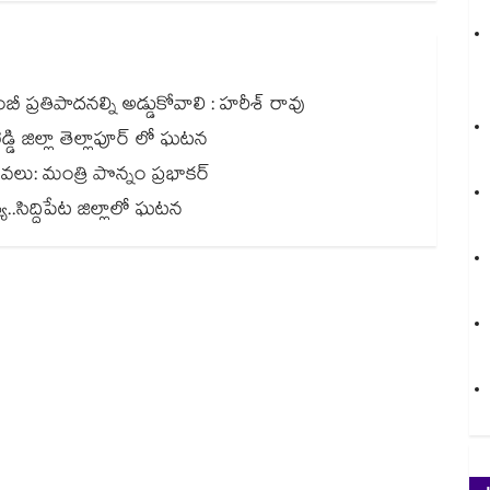
 ప్రతిపాదనల్ని అడ్డుకోవాలి : హరీశ్ రావు
డి జిల్లా తెల్లాపూర్ లో ఘటన
సేవలు: మంత్రి పొన్నం ప్రభాకర్
.సిద్దిపేట జిల్లాలో ఘటన