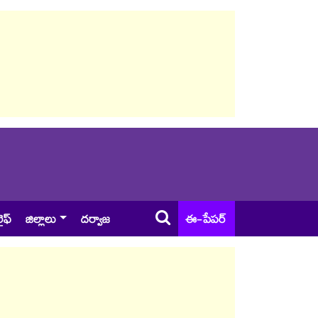
ైఫ్
జిల్లాలు
దర్వాజ
ఈ-పేపర్