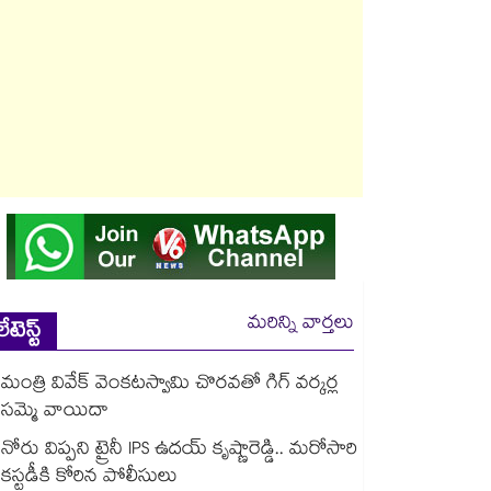
మరిన్ని వార్తలు
లేటెస్ట్
మంత్రి వివేక్ వెంకటస్వామి చొరవతో గిగ్ వర్కర్ల
సమ్మె వాయిదా
నోరు విప్పని ట్రైనీ IPS ఉదయ్ కృష్ణారెడ్డి.. మరోసారి
కస్టడీకి కోరిన పోలీసులు