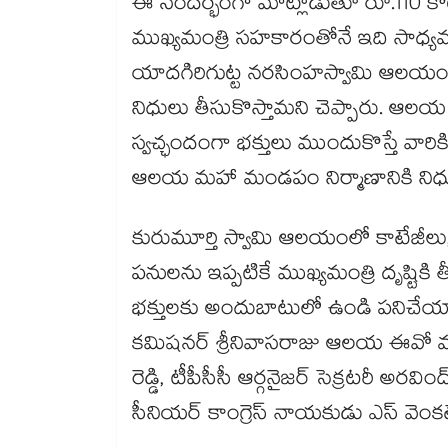
ఈ సందర్భంగా మాట్లాడుతూ రూ.110 కోట్
ముఖ్యమంత్రి సహకారంతోనే ఇది సాధ్యమ
యాదగిరిగుట్ట నరసింహస్వామి ఆలయంతో
నిధులు తీసుకొస్తామని చెప్పారు. ఆలయ 
స్వచ్ఛందంగా భక్తులు ముందుకొస్తే వారి
ఆలయ మహా మండపం నిర్మాణానికి నిధుల
కురుమూర్తి స్వామి ఆలయంలో కాటేజీలు
పనులను ఇప్పటికే ముఖ్యమంత్రి దృష్టిక
భక్తులకు అందుబాటులో ఉండి పనిచేయా
కమిషనర్ శ్రీనివాసరాజు ఆలయ ఈవో మదనేశ్
రెడ్డి, టీపీసీసీ ఆర్గనైజర్ సెక్రటరీ అరవింద
సీనియర్ కాంగ్రెస్ నాయకుడు ఎస్ వెంకట