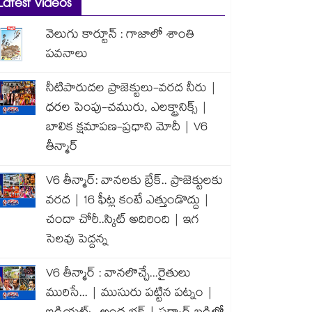
Latest Videos
వెలుగు కార్టూన్ : గాజాలో శాంతి
పవనాలు
నీటిపారుదల ప్రాజెక్టులు-వరద నీరు |
ధరల పెంపు-చమురు, ఎలక్ట్రానిక్స్ |
బాలిక క్షమాపణ-ప్రధాని మోదీ | V6
తీన్మార్
V6 తీన్మార్: వానలకు బ్రేక్.. ప్రాజెక్టులకు
వరద | 16 ఫీట్ల కంటే ఎత్తుండొద్దు |
చందా చోరీ..స్కిట్ అదిరింది | ఇగ
సెలవు పెద్దన్న
V6 తీన్మార్ : వానలొచ్చే...రైతులు
మురిసే... | ముసురు పట్టిన పట్నం |