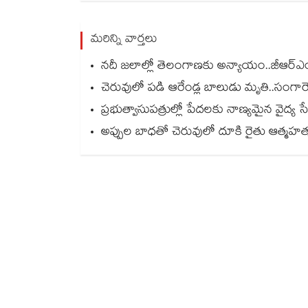
మరిన్ని వార్తలు
నదీ జలాల్లో తెలంగాణకు అన్యాయం..జీఆర్ఎంబీ
చెరువులో పడి ఆరేండ్ల బాలుడు మృతి..సంగారెడ్
ప్రభుత్వాసుపత్రుల్లో పేదలకు నాణ్యమైన వైద్య 
అప్పుల బాధతో చెరువులో దూకి రైతు ఆత్మహత్య.