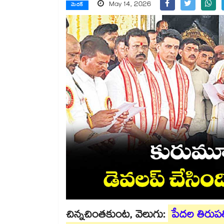
May 14, 2026
మెదక్
చిన్నచింతకుంట, వెలుగు:
పేదల తిరుపతి