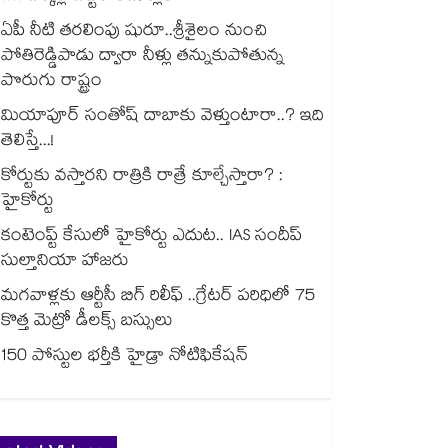
ఏపీ నీటి తరలింపు షురూ..శ్రీశైలం నుంచి
పోతిరెడ్డిపాడు ద్వారా నీళ్లు తన్నుకుపోతున్న
పొరుగు రాష్ట్రం
మియాపూర్ సంతోష్ దాబాకు వెళ్తుంటారా..? ఇది
తెలిస్తే...!
కోర్టుకు వస్తారని రాత్రికి రాత్రే కూల్చేస్తారా? :
హైకోర్టు
కంటెంప్ట్ కేసులో హైకోర్టు ఎదుట.. IAS సందీప్
సుల్తానియా హాజరు
మగవాళ్లకు ఆర్టీసీ బిగ్ రిలీఫ్ ..గ్రేటర్ పరిధిలో 75
కొత్త మెట్రో డీలక్స్ బస్సులు
150 పోస్టుల భర్తీకి హైడ్రా నోటిఫికేషన్