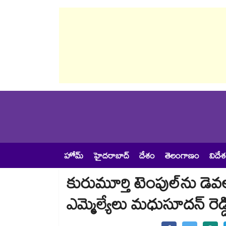
హోమ్
హైదరాబాద్
దేశం
తెలంగాణం
విదే
కురుమూర్తి టెంపుల్⁭ను డెవలప
ఎమ్మెల్యేలు మధుసూదన్ రెడ్డ