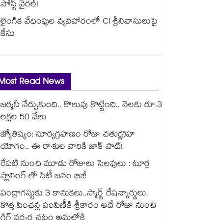
పోస్ట్ వైరల్!
లైంగిక వేధింపుల వ్యవహారంలో CI శ్రీనివాసులుపై
కేసు
Most Read News
జర్మనీ నేర్చుకుంది.. కొలువు కొట్టింది.. నెలకు రూ.3
లక్షల 50 వేలు
జ్యోతిష్యం: సూర్యగ్రహణం రోజు చతుర్గ్రహ
యోగం.. ఈ రాశుల వారికి జాక్ పాట్!
రేపటి నుంచి మూడు రోజులు సెలవులు : టూర్ల
ప్లానింగ్ లో సిటీ జనం బిజీ
పంద్రాగస్టుకు 3 కానుకలు..స్మార్ట్ రేషన్కార్డులు,
కొత్త పింఛన్ల పంపిణీకి శ్రీకారం అదే రోజు నుంచి
గిగ్ వర్కర్ల చట్టం అమల్లోకి