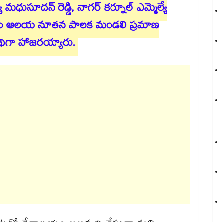
యే మధుసూదన్ రెడ్డి, నాగర్ కర్నూల్ ఎమ్మెల్యే
బుధవారం ఆలయ నూతన పాలక మండలి ప్రమాణ
తిథిగా హాజరయ్యారు.