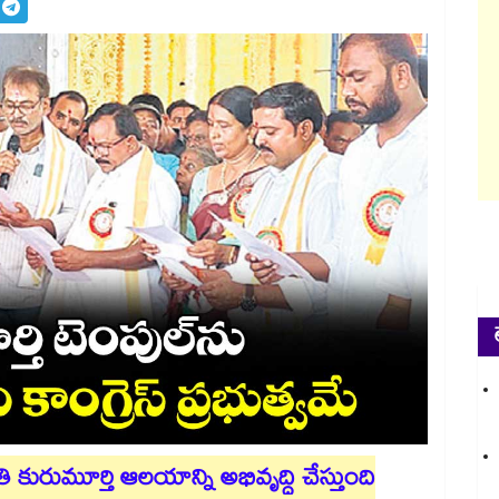
 కురుమూర్తి ఆలయాన్ని అభివృద్ధి చేస్తుంది