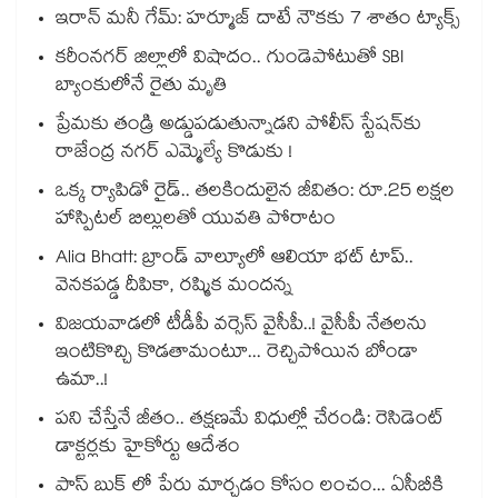
ఇరాన్ మనీ గేమ్: హర్మూజ్ దాటే నౌకకు 7 శాతం ట్యాక్స్
కరీంనగర్ జిల్లాలో విషాదం.. గుండెపోటుతో SBI
బ్యాంకులోనే రైతు మృతి
ప్రేమకు తండ్రి అడ్డుపడుతున్నాడని పోలీస్ స్టేషన్⁪కు
రాజేంద్ర నగర్ ఎమ్మెల్యే కొడుకు !
ఒక్క ర్యాపిడో రైడ్.. తలకిందులైన జీవితం: రూ.25 లక్షల
హాస్పిటల్ బిల్లులతో యువతి పోరాటం
Alia Bhatt: బ్రాండ్ వాల్యూలో ఆలియా భట్ టాప్..
వెనకపడ్డ దీపికా, రష్మిక మందన్న
విజయవాడలో టీడీపీ వర్సెస్ వైసీపీ..! వైసీపీ నేతలను
ఇంటికొచ్చి కొడతామంటూ... రెచ్చిపోయిన బోండా
ఉమా..!
పని చేస్తేనే జీతం.. తక్షణమే విధుల్లో చేరండి: రెసిడెంట్
డాక్టర్లకు హైకోర్టు ఆదేశం
పాస్ బుక్ లో పేరు మార్చడం కోసం లంచం... ఏసీబీకి