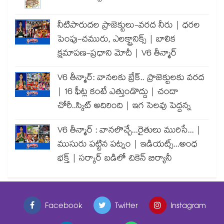
నీటిపారుదల ప్రాజెక్టులు-వరద నీరు | ధరల
పెంపు-చమురు, ఎలక్ట్రానిక్స్ | బాలిక
క్షమాపణ-ప్రధాని మోదీ | V6 తీన్మార్
V6 తీన్మార్: వానలకు బ్రేక్.. ప్రాజెక్టులకు వరద
| 16 ఫీట్ల కంటే ఎత్తుండొద్దు | చందా
చోరీ..స్కిట్ అదిరింది | ఇగ సెలవు పెద్దన్న
V6 తీన్మార్ : వానలొచ్చే...రైతులు మురిసే... |
ముసురు పట్టిన పట్నం | ఇడియట్స్...అంధ
భక్త్ | సర్కార్ బడిలో చికెన్ బిర్యానీ
Facebook
Twitter
Instagram