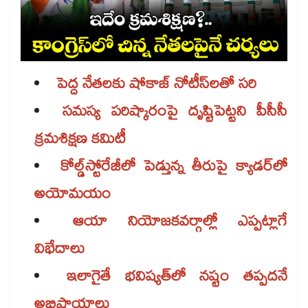
పెద్ద నేతలకు షోకాజ్‌‌‌‌‌‌‌‌ నోటీస్‌‌‌‌‌‌‌‌లతో సరి
సమస్య పరిష్కారంపై దృష్టిపెట్టని పీసీసీ
క్రమశిక్షణ కమిటీ
కోల్డ్​స్టోరేజీలో పెడ్తున్న తీరుపై క్యాడర్​లో
అయోమయం
ఆయా నియోజకవర్గాల్లో ఎప్పట్లాగే
విభేదాలు
ఇలాగైతే భవిష్యత్‌‌‌‌‌‌‌‌లో నష్టం తప్పదనే
అభిప్రాయాలు