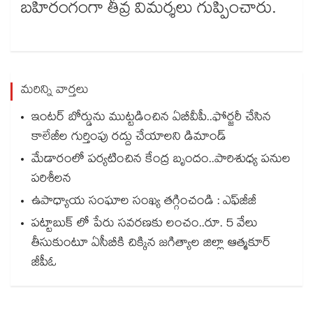
బహిరంగంగా తీవ్ర విమర్శలు గుప్పించారు.
మరిన్ని వార్తలు
ఇంటర్ బోర్డును ముట్టడించిన ఏబీవీపీ..ఫోర్జరీ చేసిన
కాలేజీల గుర్తింపు రద్దు చేయాలని డిమాండ్
మేడారంలో పర్యటించిన కేంద్ర బృందం..పారిశుధ్య పనుల
పరిశీలన
ఉపాధ్యాయ సంఘాల సంఖ్య తగ్గించండి : ఎఫ్‌‌జీజీ
పట్టాబుక్ లో పేరు సవరణకు లంచం..రూ. 5 వేలు
తీసుకుంటూ ఏసీబీకి చిక్కిన జగిత్యాల జిల్లా ఆత్మకూర్
జీపీఓ