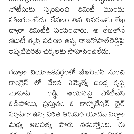
దులుపుకుంది. ఆయన ఇప్పటివరకు
నోటీసుకు స్పందించి కమిటీ ముందు
హాజరుకాలేదు. కేవలం తన వివరణను లేఖ
ద్వారా కమిటీకి పంపించారు. ఆ లేఖతోనే
కమిటీ తృప్తి పడింది తప్ప రాజగోపాల్​రెడ్డిపై
ఇప్పటివరకు చర్యలకు సాహసించలేదు.
గద్వాల నియోజకవర్గంలో బీఆర్ఎస్ నుంచి
కాంగ్రెస్ లో చేరిన ఎమ్మెల్యే బండ్ల కృష్ణ
మోహన్ రెడ్డి, ఆయనపై పోటీచేసి
ఓడిపోయి, ప్రస్తుతం ఓ కార్పొరేషన్ చైర్​
పర్సన్​గా ఉన్న సరిత తిరుపతి యాదవ్​ వర్గాల
మధ్య ఆధిపత్య పోరు నడుస్తోంది. ఈ