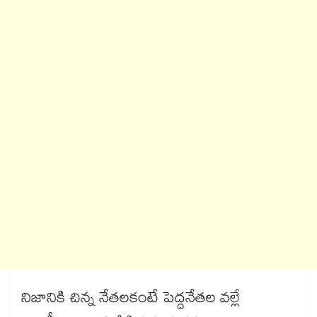
నిజానికి చిన్న నేతలకంటే పెద్దనేతల వల్లే