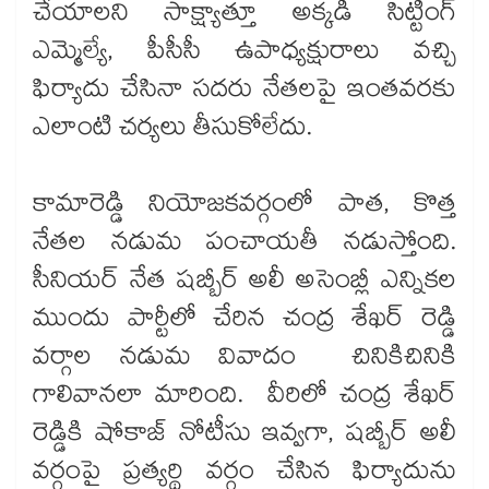
చేయాలని సాక్ష్యాత్తూ అక్కడి సిట్టింగ్
ఎమ్మెల్యే, పీసీసీ ఉపాధ్యక్షురాలు వచ్చి
ఫిర్యాదు చేసినా సదరు నేతలపై ఇంతవరకు
ఎలాంటి చర్యలు తీసుకోలేదు.
కామారెడ్డి నియోజకవర్గంలో పాత, కొత్త
నేతల నడుమ పంచాయతీ నడుస్తోంది.
సీనియర్ నేత షబ్బీర్ అలీ అసెంబ్లీ ఎన్నికల
ముందు పార్టీలో చేరిన చంద్ర శేఖర్ రెడ్డి
వర్గాల నడుమ వివాదం చినికిచినికి
గాలివానలా మారింది. వీరిలో చంద్ర శేఖర్
రెడ్డికి షోకాజ్ నోటీసు ఇవ్వగా, షబ్బీర్ అలీ
వర్గంపై ప్రత్యర్థి వర్గం చేసిన ఫిర్యాదును