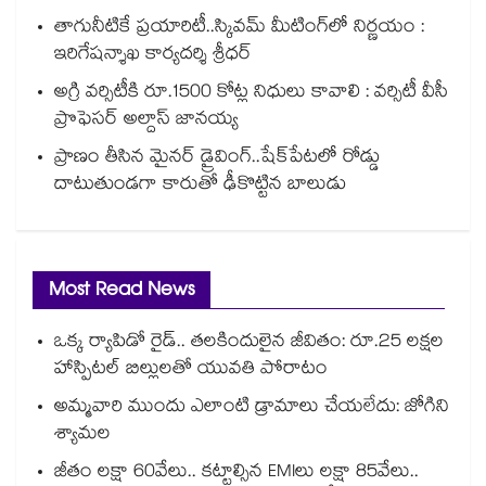
తాగునీటికే ప్రయారిటీ..స్కివమ్ మీటింగ్‌‌‌‌‌‌‌‌‌‌‌‌‌‌‌‌లో నిర్ణయం :
ఇరిగేషన్శాఖ కార్యదర్శి శ్రీధర్
అగ్రి వర్సిటీకి రూ.1500 కోట్ల నిధులు కావాలి : వర్సిటీ వీసీ
ప్రొఫెసర్ అల్దాస్ జానయ్య
ప్రాణం తీసిన మైనర్‌‌ డ్రైవింగ్‌..షేక్‌పేటలో రోడ్డు
దాటుతుండగా కారుతో ఢీకొట్టిన బాలుడు
Most Read News
ఒక్క ర్యాపిడో రైడ్.. తలకిందులైన జీవితం: రూ.25 లక్షల
హాస్పిటల్ బిల్లులతో యువతి పోరాటం
అమ్మవారి ముందు ఎలాంటి డ్రామాలు చేయలేదు: జోగిని
శ్యామల
జీతం లక్షా 60వేలు.. కట్టాల్సిన EMIలు లక్షా 85వేలు..