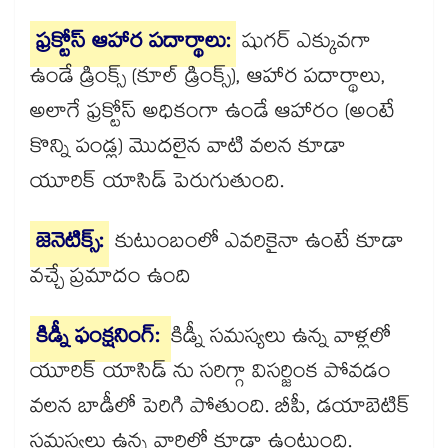
ఫ్రక్టోస్ ఆహార పదార్థాలు:
షుగర్ ఎక్కువగా
ఉండే డ్రింక్స్ (కూల్ డ్రింక్స్), ఆహార పదార్థాలు,
అలాగే ఫ్రక్టోస్ అధికంగా ఉండే ఆహారం (అంటే
కొన్ని పండ్ల) మొదలైన వాటి వలన కూడా
యూరిక్ యాసిడ్ పెరుగుతుంది.
జెనెటిక్స్:
కుటుంబంలో ఎవరికైనా ఉంటే కూడా
వచ్చే ప్రమాదం ఉంది
కిడ్నీ ఫంక్షనింగ్:
కిడ్నీ సమస్యలు ఉన్న వాళ్లలో
యూరిక్ యాసిడ్ ను సరిగ్గా విసర్జింక పోవడం
వలన బాడీలో పెరిగి పోతుంది. బీపీ, డయాబెటిక్
సమస్యలు ఉన్న వారిలో కూడా ఉంటుంది.