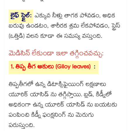
లైఫ్ స్టైల్:
ఎక్కువ నీళ్లు తాగక పోవడం, అధిక
బరువు ఉండటం, శారీరక శ్రమ లేకపోవడం, స్ట్రెస్
(ఒత్తిడి) వలన కూడా ఈ సమస్య వస్తుంది.
మెడిసిన్ లేకుండా ఇలా తగ్గించవచ్చు:
1. తిప్ప తీగ ఆకులు (Giloy leaves)
:
తిప్పతీగలో ఉన్న డిటాక్సిఫైయింగ్ లక్షణాలు
యూరిక్ యాసిడ్ ను తగ్గిస్తాయి. బ్లడ్, కిడ్నీలో
అధికంగా ఉన్న యూరిక్ యాసిడ్ ను బయటకు
పంపించి కిడ్నీ ఫంక్షనింగ్ ను మెరుగు
పరుస్తుంది.