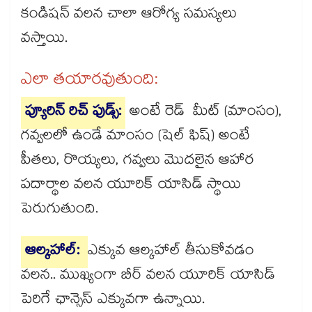
కండిషన్ వలన చాలా ఆరోగ్య సమస్యలు
వస్తాయి.
ఎలా తయారవుతుంది:
ప్యూరిన్ రిచ్ ఫుడ్స్:
అంటే రెడ్ మీట్ (మాంసం),
గవ్వలలో ఉండే మాంసం (షెల్ ఫిష్) అంటే
పీతలు, రొయ్యలు, గవ్వలు మొదలైన ఆహార
పదార్థాల వలన యూరిక్ యాసిడ్ స్థాయి
పెరుగుతుంది.
ఆల్కహాల్:
ఎక్కువ ఆల్కహాల్ తీసుకోవడం
వలన.. ముఖ్యంగా బీర్ వలన యూరిక్ యాసిడ్
పెరిగే ఛాన్సెస్ ఎక్కువగా ఉన్నాయి.