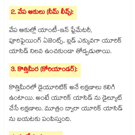
2. వేప ఆకులు (నీమ్ లీవ్స్):
వేప ఆకుల్లో యాంటీ-ఇన్ ఫ్లేమేటరీ,
పూరిఫైయింగ్ ఏజెంట్స్.. బ్లడ్ ఎక్కువగా యూరిక్
యాసిడ్ నిలవ ఉంచకుండా తోడ్పడుతాయి.
3. కొత్తిమీర (కోరియాండర్):
కొత్తిమీరలో డైయూరిటిక్ అనే లక్షణాలు కలిగి
ఉంటాయి. అంటే యూరిక్ యాసిడ్ ను డైల్యూట్
చేసే లక్షణాలు. మూత్రం ద్వారా యూరిక్ యాసిడ్
ను బయటకు పంపిస్తుంది.