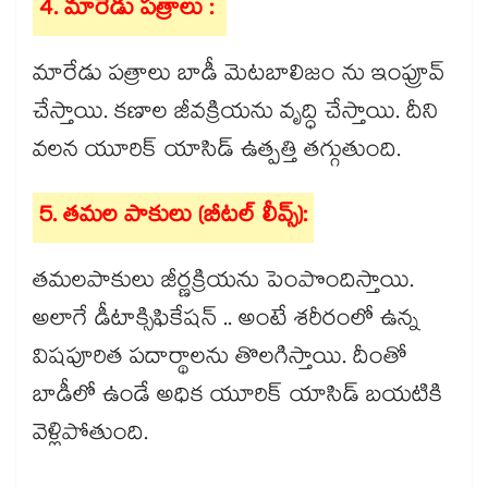
4. మారేడు పత్రాలు :
మారేడు పత్రాలు బాడీ మెటబాలిజం ను ఇంప్రూవ్
చేస్తాయి. కణాల జీవక్రియను వృద్ధి చేస్తాయి. దీని
వలన యూరిక్ యాసిడ్ ఉత్పత్తి తగ్గుతుంది.
5. తమల పాకులు (బీటల్ లీవ్స్):
తమలపాకులు జీర్ణక్రియను పెంపొందిస్తాయి.
అలాగే డీటాక్సిఫికేషన్ .. అంటే శరీరంలో ఉన్న
విషపూరిత పదార్థాలను తొలగిస్తాయి. దీంతో
బాడీలో ఉండే అధిక యూరిక్ యాసిడ్ బయటికి
వెళ్లిపోతుంది.