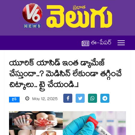
ఈ-పేపర్
యూరిక్ యాసిడ్ ఇంత డ్యామేజ్
చేస్తుందా..? మెడిసిన్ లేకుండా తగ్గించే
చిట్కాలు.. ట్రై చేయండి..!
May 12, 2025
లైఫ్