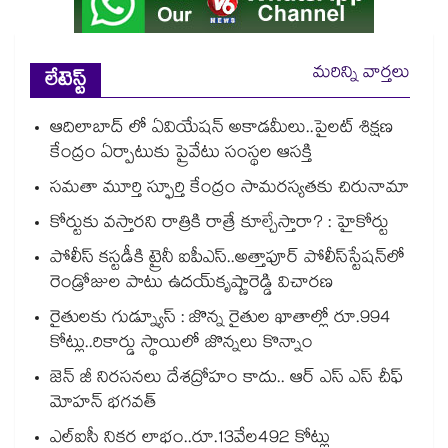
మరిన్ని వార్తలు
లేటెస్ట్
ఆదిలాబాద్ లో ఏవియేషన్ అకాడమీలు..పైలట్ శిక్షణ
కేంద్రం ఏర్పాటుకు ప్రైవేటు సంస్థల ఆసక్తి
సమతా మూర్తి స్ఫూర్తి కేంద్రం సామరస్యతకు చిరునామా
కోర్టుకు వస్తారని రాత్రికి రాత్రే కూల్చేస్తారా? : హైకోర్టు
పోలీస్ కస్టడీకి ట్రైనీ ఐపీఎస్..అత్తాపూర్ పోలీస్‌‌‌‌‌‌‌‌‌‌‌‌‌‌‌‌స్టేషన్‌‌‌‌‌‌‌‌‌‌‌‌‌‌‌‌లో
రెండ్రోజుల పాటు ఉదయ్‌‌‌‌‌‌‌‌‌‌‌‌‌‌‌‌కృష్ణారెడ్డి విచారణ
రైతులకు గుడ్న్యూస్ : జొన్న రైతుల ఖాతాల్లో రూ.994
కోట్లు..రికార్డు స్థాయిలో జొన్నలు కొన్నాం
జెన్ జీ నిరసనలు దేశద్రోహం కాదు.. ఆర్ ఎస్ ఎస్ చీఫ్
మోహన్ భగవత్
ఎల్ఐసీ నికర లాభం..రూ.13వేల492 కోట్లు