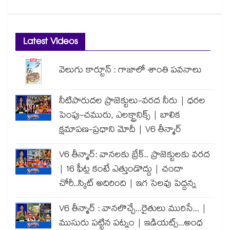
Latest Videos
వెలుగు కార్టూన్ : గాజాలో శాంతి పవనాలు
నీటిపారుదల ప్రాజెక్టులు-వరద నీరు | ధరల
పెంపు-చమురు, ఎలక్ట్రానిక్స్ | బాలిక
క్షమాపణ-ప్రధాని మోదీ | V6 తీన్మార్
V6 తీన్మార్: వానలకు బ్రేక్.. ప్రాజెక్టులకు వరద
| 16 ఫీట్ల కంటే ఎత్తుండొద్దు | చందా
చోరీ..స్కిట్ అదిరింది | ఇగ సెలవు పెద్దన్న
V6 తీన్మార్ : వానలొచ్చే...రైతులు మురిసే... |
ముసురు పట్టిన పట్నం | ఇడియట్స్...అంధ