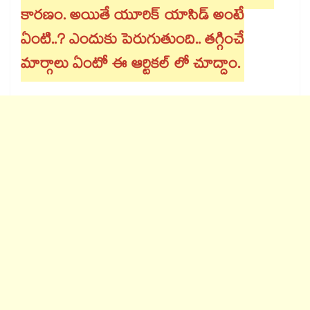
కారణం. అయితే యూరిక్ యాసిడ్ అంటే
ఏంటి..? ఎందుకు పెరుగుతుంది.. తగ్గించే
మార్గాలు ఏంటో ఈ ఆర్టికల్ లో చూద్దాం.