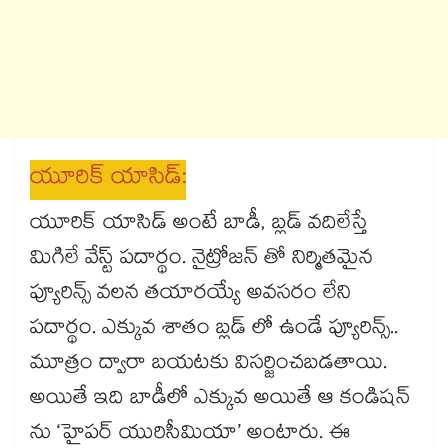
యూరిక్ యాసిడ్:
యూరిక్ యాసిడ్ అంటే బాడీ, బ్లడ్ వదిలేస్తే
మిగిలే వేస్ట్ పదార్థం. నైట్రోజన్ తో నిర్మితమైన
ప్యూరిన్స్ వలన తయారయ్యే అవసరం లేని
పదార్థం. ఎక్కువ శాతం బ్లడ్ లో ఉండే ప్యూరిన్స్..
మూత్రం ద్వారా బయటకు విసర్జించబడతాయి.
అయితే ఇది బాడీలో ఎక్కువ అయితే ఆ కండిషన్
ను ‘హైపర్ యురిసీమియా’ అంటారు. ఈ