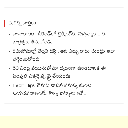
మరిన్ని వార్తలు
వానాకాలం.. వీకెండ్‏లో ట్రెక్కింగ్‎కు వెళ్తున్నారా.. ఈ
జాగ్రత్తలు తీసుకోండి..
కనుబొమల్లో తెల్లని డస్ట్.. అది సబ్బు కాదు చుండ్రు! ఇలా
తగ్గించుకోండి
50 ఏండ్ల వయసులోనూ దృఢంగా ఉండటానికి ఈ
సింపుల్ ఎక్సర్సైజ్స్ ట్రై చేయండి!
Health tips: చెమట వాసన సమస్య నుంచి
బయడపడాలంటే.. కొన్ని చిట్కాలు ఇవే..