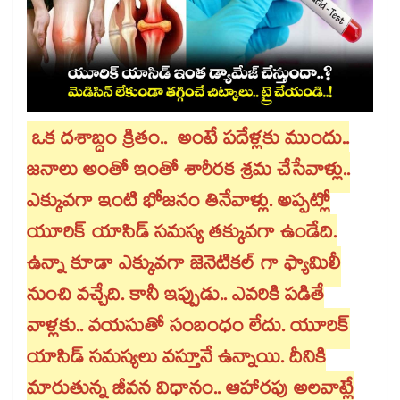
ఒక దశాబ్దం క్రితం.. అంటే పదేళ్లకు ముందు..
జనాలు అంతో ఇంతో శారీరక శ్రమ చేసేవాళ్లు..
ఎక్కువగా ఇంటి భోజనం తినేవాళ్లు. అప్పట్లో
యూరిక్ యాసిడ్ సమస్య తక్కువగా ఉండేది.
ఉన్నా కూడా ఎక్కువగా జెనెటికల్ గా ఫ్యామిలీ
నుంచి వచ్చేది. కానీ ఇప్పుడు.. ఎవరికి పడితే
వాళ్లకు.. వయసుతో సంబంధం లేదు. యూరిక్
యాసిడ్ సమస్యలు వస్తూనే ఉన్నాయి. దీనికి
మారుతున్న జీవన విధానం.. ఆహారపు అలవాట్లే