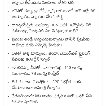
అప్పులు తీరేందుకు సలహాలు కోరిన టెక్కీ
ATMలో డబ్బు డ్రా చేస్తే క్యాష్ రాకుండానే అకౌంట్లో కట్
అయ్యాయ్.. న్యాయం చేసిన కోర్టు
గ్రాడ్యుయేట్లకు శుభవార్త.. TCS, విప్రో, ఇన్ఫోసిస్, టెక్
మహీంద్రా, హెచ్సీఎల్ ఏం చేస్తున్నాయంటే?
ప్రేమకు తండ్రి అడ్డుపడుతున్నాడని పోలీస్ స్టేషన్⁪కు
రాజేంద్ర నగర్ ఎమ్మెల్యే కొడుకు !
5Gలో కొత్త మార్పులు.. జియో, ఎయిర్‌టెల్ స్లైసింగ్
సేవలకు TRAI గ్రీన్ సిగ్నల్
‘ఇందిరమ్మ’ నీడలో.. వాసాలమర్రి.. 143 ఇండ్లు
మంజూరు.. 78 ఇండ్లు కంప్లీట్
తిరుగుబాటు మొదలైంది : E20 పెట్రోల్ బంద్
చేయాలంటూ అసెంబ్లీ తీర్మానం
నేరడిగొండలో సినీ జాతర..ప్రకృతి ఒడిలో విశ్వక్ సేన్
సినిమా షూటింగ్