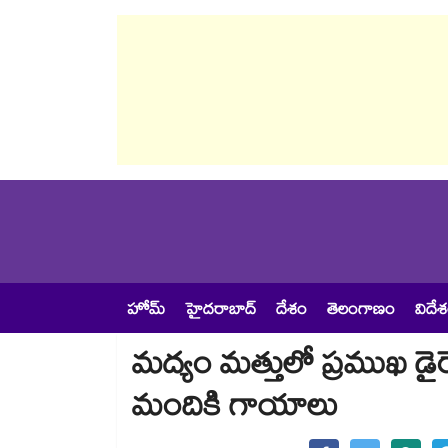
హోమ్
హైదరాబాద్
దేశం
తెలంగాణం
విదే
మద్యం మత్తులో ప్రముఖ డైరెక
మందికి గాయాలు