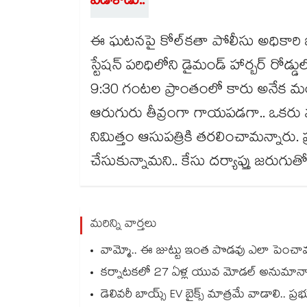
పడేశాడు..
ఈ ఘటనపై కోల్‌కతా పోలీసు అధికారి ఒ
స్టేషన్ పరిధిలోని డైమండ్ హార్బర్ ర
9:30 గంటల ప్రాంతంలో కారు అనేక మంద
ఆరుగురు తీవ్రంగా గాయపడగా.. ఒకరు మృత
నిమిత్తం ఆసుపత్రికి తరలించామన్నారు.
చేసుకున్నామని.. కేసు దర్యాప్తు జరుగుత
మరిన్ని వార్తలు
వామ్మో.. ఈ జుట్టు ఇంత పొడవు ఎలా పెంచావమ్మా..
కర్నాటకలో 27 ఏళ్ల యువ మోడల్ అనుమానా
డెలివరీ బాయ్స్ EV బైక్స్ మాత్రమే వాడాలి.. ప్ర