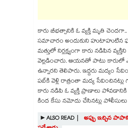
కారు బీభత్సానికి ఓ వ్యక్తి మృతి చెందగా
సమాచారం అందుకుని హుటాహుటిన ఘటన స్
మత్తులో నిర్లక్ష్యంగా కారు నడిపిన వ్యక్తిన
వెల్లడించారు. ఆయనతో పాటు కారులో ఎగ్
ఉన్నారని తెలిపారు. ఇద్దరు మద్యం సేవిం
పబ్‎కి వెళ్లి రాత్రంతా మద్య సేవించినట్లు
కారు నడిపి ఓ వ్యక్తి ప్రాణాలు పోవడానికి క
కింద కేసు నమోదు చేసినట్లు పోలీసులు 
►ALSO READ |
అప్పు ఇచ్చిన పాపాన