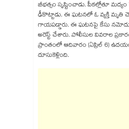
బీభత్సం సృష్టించాడు. పీకల్లోతూ మద్యం స
ఢీకొట్టాడు. ఈ ఘటనలో ఓ వ్యక్తి మృతి 
గాయపడ్డారు. ఈ ఘటనపై కేసు నమోదు చేసు
అరెస్ట్ చేశారు. పోలీసుల వివరాల ప్రకార
ప్రాంతంలో ఆదివారం (ఏప్రిల్ 6) ఉదయం
దూసుకెళ్లింది.