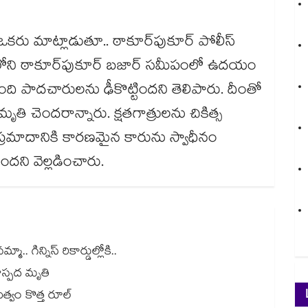
కరు మాట్లాడుతూ.. ఠాకూర్‌పుకూర్ పోలీస్
ోడ్డులోని ఠాకూర్‌పుకూర్ బజార్ సమీపంలో ఉదయం
ి పాదచారులను ఢీకొట్టిందని తెలిపారు. దీంతో
ి చెందరాన్నారు. క్షతగాత్రులను చికిత్స
 ప్రమాదానికి కారణమైన కారును స్వాధీనం
ోందని వెల్లడించారు.
 గిన్నిస్ రికార్డుల్లోకి..
స్పద మృతి
భుత్వం కొత్త రూల్