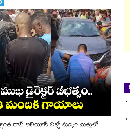
్ధాంత దాస్ అలియాస్ విక్టో మద్యం మత్తులో