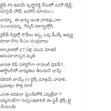
ట్రైనీ IPS ఉదయ్‌ కృష్ణారెడ్డి కేసులో మరో ట్విస్ట్..
సూసైడ్‌ నోట్‌, ఐఫోన్‌ మాయం..!
వామ్మో.. ఈ జుట్టు ఇంత పొడవు ఎలా
పెంచావమ్మా.. గిన్నిస్ రికార్డుల్లోకి..
వైసీపీ దీక్షల్లో రౌడీలు తప్ప, ఒక్క డీఎస్సీ అభ్యర్థి
కూడా లేరు: సీఎం చంద్రబాబు
కర్నాటకలో 27 ఏళ్ల యువ మోడల్
అనుమానాస్పద మృతి
భారత చీఫ్ సెలెక్టర్⁬గా రాహుల్ ద్రవిడ్?..
అక్టోబర్‌లో బాధ్యతలు తీసుకునే ఛాన్స్!
డెలివరీ బాయ్స్ EV బైక్స్ మాత్రమే వాడాలి..
ప్రభుత్వం కొత్త రూల్
ఎంత చదివినా మైండ్‌లోకి ఎక్కట్లేదా ?
పర్మినెంట్‌గా గుర్తుండడానికి ఈ స్టడీ ట్రిక్స్ ట్రై
చేయండి!