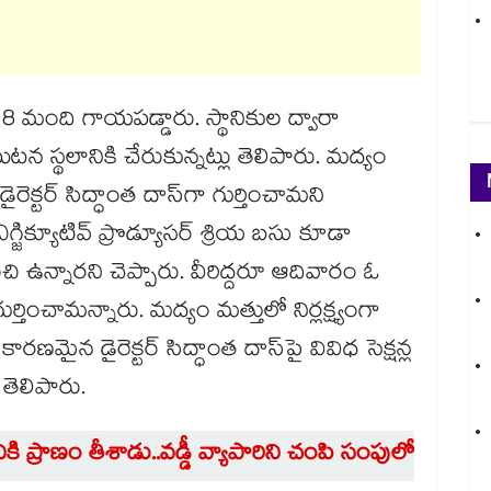
.. 8 మంది గాయపడ్డారు. స్థానికుల ద్వారా
థలానికి చేరుకున్నట్లు తెలిపారు. మద్యం
ి డైరెక్టర్ సిద్ధాంత దాస్‎గా గుర్తించామని
జిక్యూటివ్ ప్రొడ్యూసర్ శ్రియ బసు కూడా
చి ఉన్నారని చెప్పారు. వీరిద్దరూ ఆదివారం ఓ
 గుర్తించామన్నారు. మద్యం మత్తులో నిర్లక్ష్యంగా
ారణమైన డైరెక్టర్ సిద్ధాంత దాస్‎‎పై వివిధ సెక్షన్ల
తెలిపారు.
ికి ప్రాణం తీశాడు..వడ్డీ వ్యాపారిని చంపి సంపులో