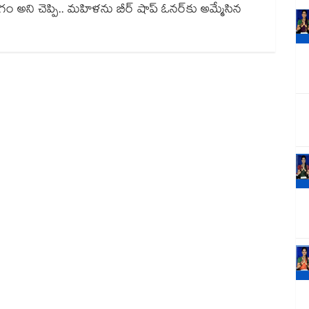
ోగం అని చెప్పి.. మహిళను బీర్ షాప్ ఓనర్⁭కు అమ్మేసిన