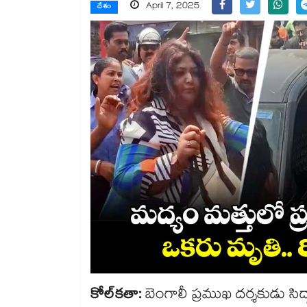
April 7, 2025
దేశం
కోల్‎కతా:
బెంగాలీ ప్రముఖ దర్శకుడు సిద