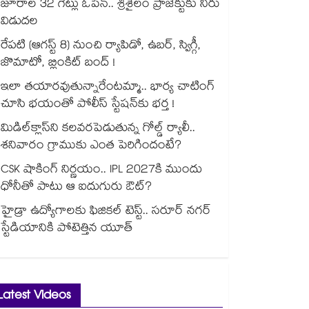
జూరాల 32 గేట్లు ఓపెన్.. శ్రీశైలం ప్రాజెక్టుకు నీరు
విడుదల
రేపటి (ఆగస్ట్ 8) నుంచి ర్యాపిడో, ఉబర్, స్విగ్గీ,
జొమాటో, బ్లింకిట్ బంద్ !
ఇలా తయారవుతున్నారేంటమ్మా.. భార్య చాటింగ్
చూసి భయంతో పోలీస్ స్టేషన్⁫కు భర్త !
మిడిల్‌క్లాస్‌ని కలవరపెడుతున్న గోల్డ్ ర్యాలీ..
శనివారం గ్రాముకు ఎంత పెరిగిందంటే?
CSK షాకింగ్ నిర్ణయం.. IPL 2027కి ముందు
ధోనీతో పాటు ఆ ఐదుగురు ఔట్?
హైడ్రా ఉద్యోగాలకు ఫిజికల్ టెస్ట్.. సరూర్ నగర్
స్టేడియానికి పోటెత్తిన యూత్
Latest Videos