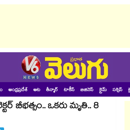
శం
ఆంధ్రప్రదేశ్
ఆట
తీన్మార్
టాకీస్
బిజినెస్
క్రైమ్
సక్సెస్
ల
్టర్ బీభత్సం.. ఒకరు మృతి.. 8