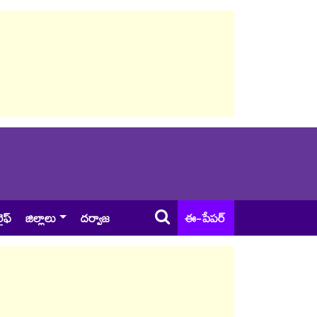
ైఫ్
జిల్లాలు
దర్వాజ
ఈ-పేపర్