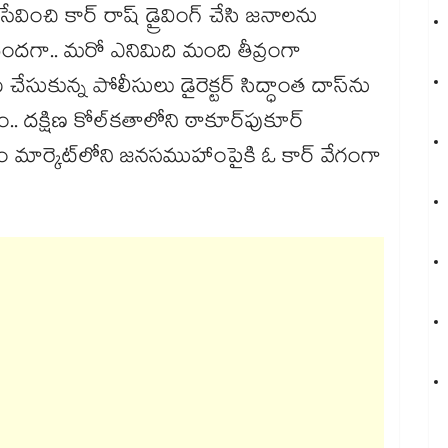
ేవించి కార్‎ రాష్ డ్రైవింగ్ చేసి జనాలను
చెందగా.. మరో ఎనిమిది మంది తీవ్రంగా
కున్న పోలీసులు డైరెక్టర్ సిద్ధాంత దాస్‎ను
ం.. దక్షిణ కోల్‌కతాలోని ఠాకూర్‌పుకూర్
 మార్కెట్‌లోని జనసముహాంపైకి ఓ కార్ వేగంగా