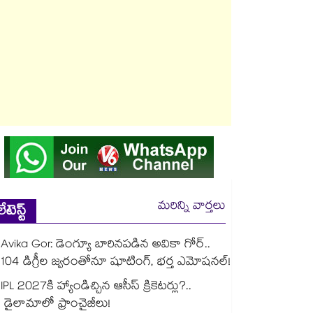
మరిన్ని వార్తలు
లేటెస్ట్
Avika Gor: డెంగ్యూ బారినపడిన అవికా గోర్..
104 డిగ్రీల జ్వరంతోనూ షూటింగ్, భర్త ఎమోషనల్!
IPL 2027కి హ్యాండిచ్చిన ఆసీస్ క్రికెటర్లు?..
డైలామాలో ఫ్రాంచైజీలు!