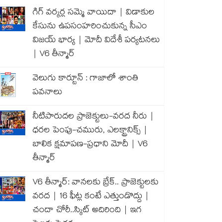
గిగ్ వర్కర్ల సమ్మె వాయిదా | విడాకుల
కేసును ఉపసంహరించుకున్న సీఎం
విజయ్ భార్య | మోదీ విదేశీ పర్యటనలు
| V6 తీన్మార్
వెలుగు కార్టూన్ : గాజాలో శాంతి
పవనాలు
నీటిపారుదల ప్రాజెక్టులు-వరద నీరు |
ధరల పెంపు-చమురు, ఎలక్ట్రానిక్స్ |
బాలిక క్షమాపణ-ప్రధాని మోదీ | V6
తీన్మార్
V6 తీన్మార్: వానలకు బ్రేక్.. ప్రాజెక్టులకు
వరద | 16 ఫీట్ల కంటే ఎత్తుండొద్దు |
చందా చోరీ..స్కిట్ అదిరింది | ఇగ