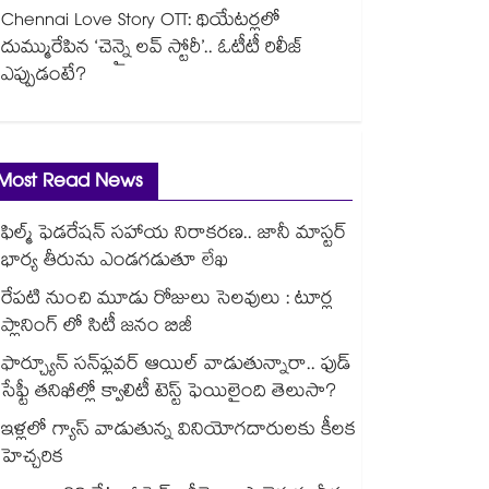
Chennai Love Story OTT: థియేటర్లలో
దుమ్మురేపిన ‘చెన్నై లవ్ స్టోరీ’.. ఓటీటీ రిలీజ్
ఎప్పుడంటే?
Most Read News
ఫిల్మ్ ఫెడరేషన్ సహాయ నిరాకరణ.. జానీ మాస్టర్
భార్య తీరును ఎండగడుతూ లేఖ
రేపటి నుంచి మూడు రోజులు సెలవులు : టూర్ల
ప్లానింగ్ లో సిటీ జనం బిజీ
ఫార్చ్యూన్ సన్‌ఫ్లవర్ ఆయిల్ వాడుతున్నారా.. ఫుడ్
సేఫ్టీ తనిఖీల్లో క్వాలిటీ టెస్ట్ ఫెయిలైంది తెలుసా?
ఇళ్లలో గ్యాస్ వాడుతున్న వినియోగదారులకు కీలక
హెచ్చరిక