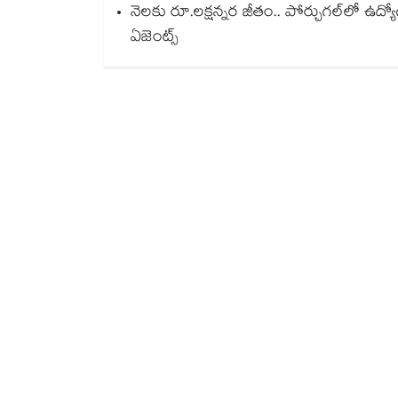
నెలకు రూ.లక్షన్నర జీతం.. పోర్చుగల్⁭లో ఉద్య
ఏజెంట్స్