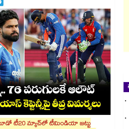
ూడో టీ20 మ్యాచ్⁭లో టీమిండియా జట్టు