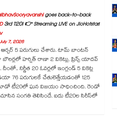
ibhavSooryavanshi
goes back-to-back
D
3rd T20I 👉 Streaming LIVE on JioHotstar!
v
July 7, 2026
్ 14, ఆర్చర్ 5 పరుగులు చేశారు. టామ్ బాంటన్
్లలో హర్షిత్ రాణా 2 వికెట్లు, ప్రిన్స్ యాదవ్
. దీంతో.. నిర్ణీత 20 ఓవర్లలో ఇంగ్లండ్ 5 వికెట్ల
ిండియా 76 పరుగులకే చేతులెత్తేయడంతో 125
ు మూడో టీ20లో ఘన విజయం సాధించింది. రెండో
ిన సంగతి తెలిసిందే. ఐదు టీ20ల సిరీస్⁬లో