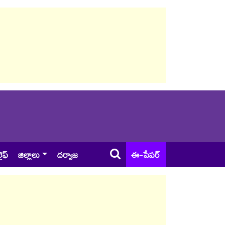
ైఫ్
జిల్లాలు
దర్వాజ
ఈ-పేపర్