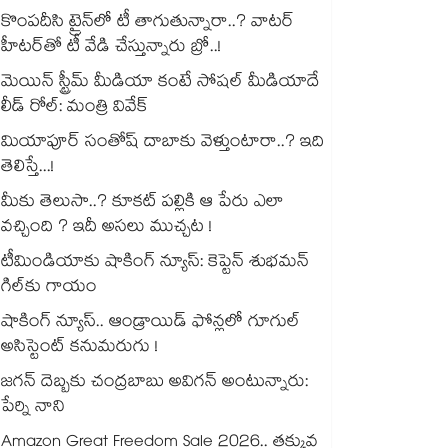
కొంపదీసి ట్రైన్⁬లో టీ తాగుతున్నారా..? వాటర్
హీటర్⁭⁭తో టీ వేడి చేస్తున్నారు బ్రో..!
మెయిన్ స్ట్రీమ్ మీడియా కంటే సోషల్ మీడియాదే
లీడ్ రోల్: మంత్రి వివేక్
మియాపూర్ సంతోష్ దాబాకు వెళ్తుంటారా..? ఇది
తెలిస్తే...!
మీకు తెలుసా..? కూకట్ పల్లికి ఆ పేరు ఎలా
వచ్చింది ? ఇదీ అసలు ముచ్చట !
టీమిండియాకు షాకింగ్ న్యూస్: కెప్టెన్ శుభమన్
గిల్‎కు గాయం
షాకింగ్ న్యూస్.. ఆండ్రాయిడ్ ఫోన్లలో గూగుల్
అసిస్టెంట్ కనుమరుగు !
జగన్ దెబ్బకు చంద్రబాబు అవిగన్ అంటున్నారు:
పేర్ని నాని
Amazon Great Freedom Sale 2026.. తక్కువ