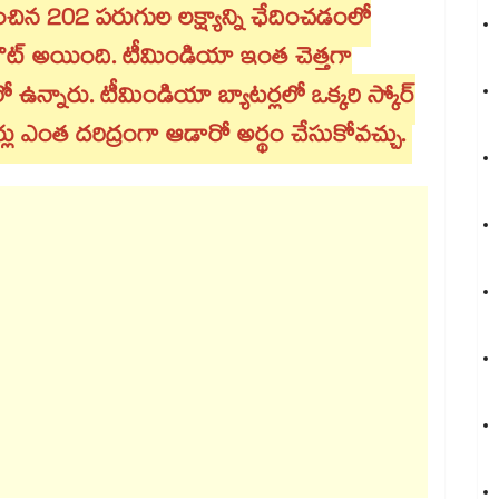
ించిన 202 పరుగుల లక్ష్యాన్ని ఛేదించడంలో
ట్ అయింది. టీమిండియా ఇంత చెత్తగా
ఉన్నారు. టీమిండియా బ్యాటర్లలో ఒక్కరి స్కోర్
ు ఎంత దరిద్రంగా ఆడారో అర్థం చేసుకోవచ్చు.