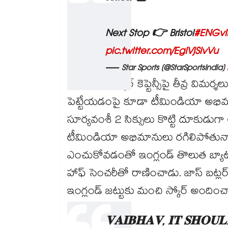
Next Stop 👉 Bristol
#ENGv
pic.twitter.com/EgIVjSivVu
— Star Sports (@StarSportsIndia)
శ్రేయాస్ అయ్యర్ కెప్టెన్సీపై తీవ్ర విమ
పెట్టేయడంపై కూడా టీమిండియా అభిమా
సూర్యవంశీ 2 సిక్సులు కొట్టి దూకుడు
టీమిండియా అభిమానులు రగిలిపోతున్నా
ఎంచుకోవడంతో ఇంగ్లండ్ తొలుత బ్యాటింగ
హాఫ్ సెంచరీతో రాణించాడు. జాస్ బట్ల
ఇంగ్లండ్ జట్టుకు మంచి స్కోర్ అందించ
𝐕𝐀𝐈𝐁𝐇𝐀𝐕, 𝐈𝐓 𝐒𝐇𝐎𝐔𝐋