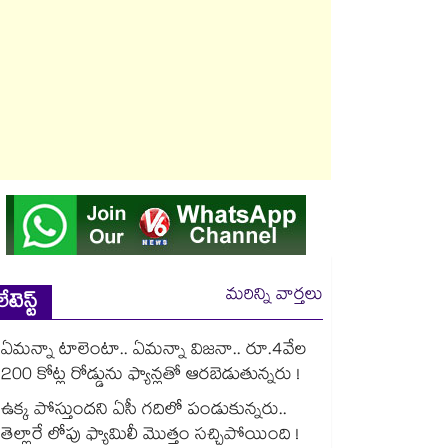
మరిన్ని వార్తలు
లేటెస్ట్
ఏమన్నా టాలెంటా.. ఏమన్నా విజనా.. రూ.4వేల
200 కోట్ల రోడ్డును ఫ్యాన్లతో ఆరబెడుతున్నరు !
ఉక్క పోస్తుందని ఏసీ గదిలో పండుకున్నరు..
తెల్లారే లోపు ఫ్యామిలీ మొత్తం సచ్చిపోయింది !