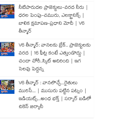
నీటిపారుదల ప్రాజెక్టులు-వరద నీరు |
ధరల పెంపు-చమురు, ఎలక్ట్రానిక్స్ |
బాలిక క్షమాపణ-ప్రధాని మోదీ | V6
తీన్మార్
V6 తీన్మార్: వానలకు బ్రేక్.. ప్రాజెక్టులకు
వరద | 16 ఫీట్ల కంటే ఎత్తుండొద్దు |
చందా చోరీ..స్కిట్ అదిరింది | ఇగ
సెలవు పెద్దన్న
V6 తీన్మార్ : వానలొచ్చే...రైతులు
మురిసే... | ముసురు పట్టిన పట్నం |
ఇడియట్స్...అంధ భక్త్ | సర్కార్ బడిలో
చికెన్ బిర్యానీ