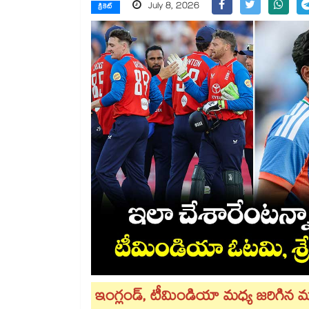
July 8, 2026
క్రికెట్
ఇంగ్లండ్, టీమిండియా మధ్య జరిగిన మ