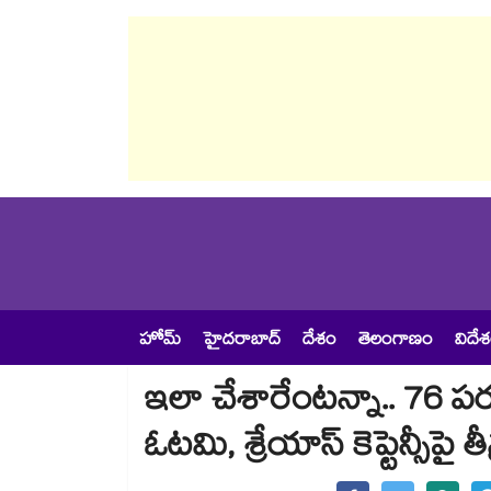
హోమ్
హైదరాబాద్
దేశం
తెలంగాణం
విదే
ఇలా చేశారేంటన్నా.. 76 ప
ఓటమి, శ్రేయాస్ కెప్టెన్సీపై త