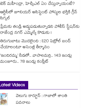
టెక్ మహీంద్రా, హెచ్సీఎల్ ఏం చేస్తున్నాయంటే?
ఆర్టీసీలో జూనియర్ అసిస్టెంట్‌‌ పోస్టుల భర్తీకి గ్రీన్‌‌
సిగ్నల్
ప్రేమకు తండ్రి అడ్డుపడుతున్నాడని పోలీస్ స్టేషన్⁪కు
రాజేంద్ర నగర్ ఎమ్మెల్యే కొడుకు !
తిరుగుబాటు మొదలైంది : E20 పెట్రోల్ బంద్
చేయాలంటూ అసెంబ్లీ తీర్మానం
‘ఇందిరమ్మ’ నీడలో.. వాసాలమర్రి.. 143 ఇండ్లు
మంజూరు.. 78 ఇండ్లు కంప్లీట్
Latest Videos
వెలుగు కార్టూన్ : గాజాలో శాంతి
పవనాలు