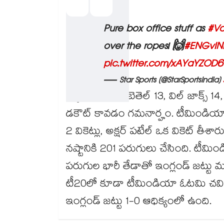
Pure box office stuff as
#Va
over the ropes! 🙌
#ENGvIN
pic.twitter.com/xAYaYZOD6
— Star Sports (@StarSportsIndia)
హ్యారీ బ్రూక్ 16, బెతెల్ 13, విల్ జాక్స
డకౌట్ కావడం గమనార్హం. టీమిండియా బౌలర
2 వికెట్లు, అక్షర్ పటేల్ ఒక వికెట్ తీశారు
నష్టానికి 201 పరుగులు చేసింది. టీమ
పరుగుల భారీ తేడాతో ఇంగ్లండ్ జట్ట
టీ20లో కూడా టీమిండియా ఓటమి చవిచూస
ఇంగ్లండ్ జట్టు 1-0 ఆధిక్యంలో ఉంది.