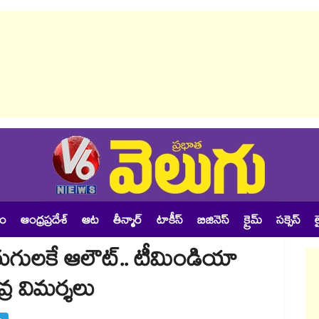
శం
ఆంధ్రప్రదేశ్
ఆట
తీన్మార్
టాకీస్
బిజినెస్
క్రైమ్
సక్సెస్
ల
రుగులకే ఆలౌట్.. టీమిండియా
ీవ్ర విమర్శలు