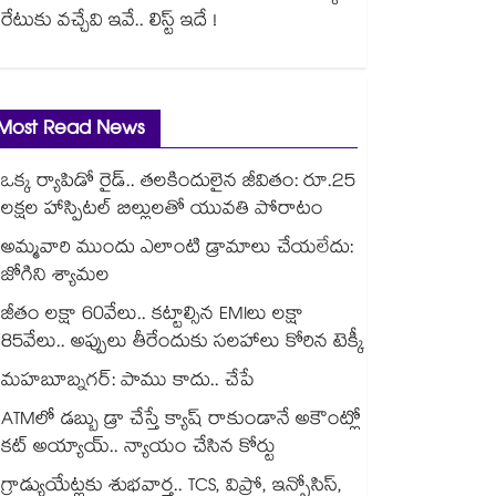
రేటుకు వచ్చేవి ఇవే.. లిస్ట్ ఇదే !
Most Read News
ఒక్క ర్యాపిడో రైడ్.. తలకిందులైన జీవితం: రూ.25
లక్షల హాస్పిటల్ బిల్లులతో యువతి పోరాటం
అమ్మవారి ముందు ఎలాంటి డ్రామాలు చేయలేదు:
జోగిని శ్యామల
జీతం లక్షా 60వేలు.. కట్టాల్సిన EMIలు లక్షా
85వేలు.. అప్పులు తీరేందుకు సలహాలు కోరిన టెక్కీ
మహబూబ్నగర్: పాము కాదు.. చేపే
ATMలో డబ్బు డ్రా చేస్తే క్యాష్ రాకుండానే అకౌంట్లో
కట్ అయ్యాయ్.. న్యాయం చేసిన కోర్టు
గ్రాడ్యుయేట్లకు శుభవార్త.. TCS, విప్రో, ఇన్ఫోసిస్,