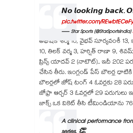
𝙉𝙤 𝙡𝙤𝙤𝙠𝙞𝙣𝙜 𝙗𝙖𝙘𝙠. 𝙊
pic.twitter.com/REwbtECeF
— Star Sports (@StarSportsIndia)
అభిషేక్ శర్మ 10, వైభవ్ సూర్యవంశీ 13, 
10, తిలక్ వర్మ 3, హర్షిత్ రాణా 9, శివమ్
ప్రిన్స్ యాదవ్ 2 (నాటౌట్).. ఇదీ 202 ప
చేసిన తీరు. ఇంగ్లండ్ పేస్ బౌలర్ల ధాటి
బౌలర్లలో జోష్ టంగ్ 4 ఓవర్లకు 28 పరుగ
జోఫ్రా ఆర్చర్ 3 ఓవర్లలో 29 పరుగులు ఇచ్చ
జాక్స్ ఒక వికెట్ తీసి టీమిండియాను 7
A clinical performance fro
series. 👏