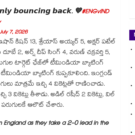
𝙣𝙡𝙮 𝙗𝙤𝙪𝙣𝙘𝙞𝙣𝙜 𝙗𝙖𝙘𝙠. 💙
#ENGvIND
y
July 7, 2026
ఇషాన్ కిషన్ 13, శ్రేయాస్ అయ్యర్ 5, అక్షర్ పటేల్
 దూబే 2, అర్ష్ దీప్ సింగ్ 4, వరుణ్ చక్రవర్తి 5,
రుగుల టార్గెట్ ఛేజ్⁭లో టీమిండియా బ్యాటింగ్
కి టీమిండియా బ్యాటింగ్ కుప్పకూలింది. ఇంగ్లండ్
ులు మాత్రమే ఇచ్చి 4 వికెట్లతో రాణించాడు.
ి 3 వికెట్లు తీశాడు. అడిల్ రషీద్ 2 వికెట్లు, విల్
6 పరుగులకే ఆలౌట్ చేశారు.
m England as they take a 2-0 lead in the