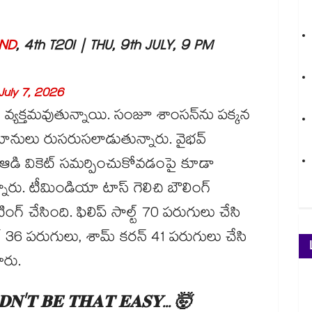
IND
, 4th T20I | THU, 9th JULY, 9 PM
July 7, 2026
ర్శలు వ్యక్తమవుతున్నాయి. సంజూ శాంసన్⁭ను పక్కన
నులు రుసరుసలాడుతున్నారు. వైభవ్
గా ఆడి వికెట్ సమర్పించుకోవడంపై కూడా
రు. టీమిండియా టాస్ గెలిచి బౌలింగ్
్ చేసింది. ఫిలిప్ సాల్ట్ 70 పరుగులు చేసి
ర్ 36 పరుగులు, శామ్ కరన్ 41 పరుగులు చేసి
ారు.
𝐃𝐍'𝐓 𝐁𝐄 𝐓𝐇𝐀𝐓 𝐄𝐀𝐒𝐘... 🤯