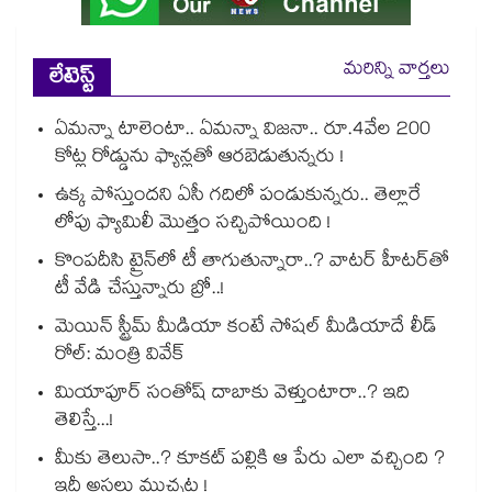
మరిన్ని వార్తలు
లేటెస్ట్
ఏమన్నా టాలెంటా.. ఏమన్నా విజనా.. రూ.4వేల 200
కోట్ల రోడ్డును ఫ్యాన్లతో ఆరబెడుతున్నరు !
ఉక్క పోస్తుందని ఏసీ గదిలో పండుకున్నరు.. తెల్లారే
లోపు ఫ్యామిలీ మొత్తం సచ్చిపోయింది !
కొంపదీసి ట్రైన్⁬లో టీ తాగుతున్నారా..? వాటర్ హీటర్⁭⁭తో
టీ వేడి చేస్తున్నారు బ్రో..!
మెయిన్ స్ట్రీమ్ మీడియా కంటే సోషల్ మీడియాదే లీడ్
రోల్: మంత్రి వివేక్
మియాపూర్ సంతోష్ దాబాకు వెళ్తుంటారా..? ఇది
తెలిస్తే...!
మీకు తెలుసా..? కూకట్ పల్లికి ఆ పేరు ఎలా వచ్చింది ?
ఇదీ అసలు ముచ్చట !