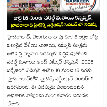
హైదరాబాద్​, వెలుగు: దాదాపు రూ.1.5 లక్షల కోట్ల
విలువైన దేశీయ మిఠాయి, నమ్కీన్ పరిశ్రమ
అతిపెద్ద వ్యాపార సదస్సుకు సిద్ధమవుతోంది.
వరల్డ్ మిఠాయి అండ్ నమ్కీన్ కన్వెన్షన్ 2026
పర్చేజింగ్ ఎడిషన్ ఈనెల 16 నుంచి 18 వరకు
హైదరాబాద్‌‌లోని హైటెక్స్ ఎగ్జిబిషన్ సెంటర్‌‌లో
జరగనుంది. ఈ సదస్సుకు సంబంధించిన
అధికారిక పోస్టర్‌‌ను మంగళవారం విడుదల
చేశారు.