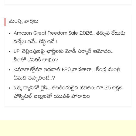
మరిన్ని వార్తలు
Amazon Great Freedom Sale 2026.. తక్కువ రేటుకు
వచ్చేవి ఇవే.. లిస్ట్ ఇదే !
UPI చెల్లింపులపై ఛార్జీలకు మోడీ సర్కార్ ఆమోదం..
దీంతో ఎవరికి లాభం?
విమానాల్లోనూ ఇథనాల్ E20 వాడతారా : కేంద్ర మంత్రి
ఏమని చెప్పారంటే..?
ఒక్క ర్యాపిడో రైడ్.. తలకిందులైన జీవితం: రూ.25 లక్షల
హాస్పిటల్ బిల్లులతో యువతి పోరాటం