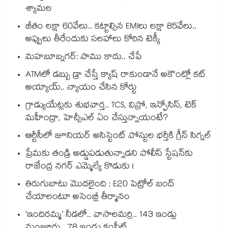
శ్యామల
జీతం లక్షా 60వేలు.. కట్టాల్సిన EMIలు లక్షా 85వేలు..
అప్పులు తీరేందుకు సలహాలు కోరిన టెక్కీ
మహబూబ్నగర్: పాము కాదు.. చేపే
ATMలో డబ్బు డ్రా చేస్తే క్యాష్ రాకుండానే అకౌంట్లో కట్
అయ్యాయ్.. న్యాయం చేసిన కోర్టు
గ్రాడ్యుయేట్లకు శుభవార్త.. TCS, విప్రో, ఇన్ఫోసిస్, టెక్
మహీంద్రా, హెచ్సీఎల్ ఏం చేస్తున్నాయంటే?
ఆర్టీసీలో జూనియర్ అసిస్టెంట్‌‌ పోస్టుల భర్తీకి గ్రీన్‌‌ సిగ్నల్
ప్రేమకు తండ్రి అడ్డుపడుతున్నాడని పోలీస్ స్టేషన్⁪కు
రాజేంద్ర నగర్ ఎమ్మెల్యే కొడుకు !
తిరుగుబాటు మొదలైంది : E20 పెట్రోల్ బంద్
చేయాలంటూ అసెంబ్లీ తీర్మానం
‘ఇందిరమ్మ’ నీడలో.. వాసాలమర్రి.. 143 ఇండ్లు