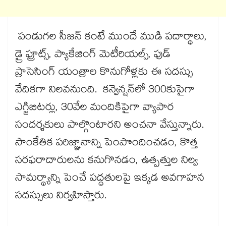
పండుగల సీజన్ కంటే ముందే ముడి పదార్థాలు,
డ్రై ఫ్రూట్స్, ప్యాకేజింగ్ మెటీరియల్స్, ఫుడ్
ప్రాసెసింగ్ యంత్రాల కొనుగోళ్లకు ఈ సదస్సు
వేదికగా నిలవనుంది. కన్వెన్షన్​లో 300కుపైగా
ఎగ్జిబిటర్లు, 30వేల మందికిపైగా వ్యాపార
సందర్శకులు పాల్గొంటారని అంచనా వేస్తున్నారు.
సాంకేతిక పరిజ్ఞానాన్ని పెంపొందించడం, కొత్త
సరఫరాదారులను కనుగొనడం, ఉత్పత్తుల నిల్వ
సామర్థ్యాన్ని పెంచే పద్ధతులపై ఇక్కడ అవగాహన
సదస్సులు నిర్వహిస్తారు.