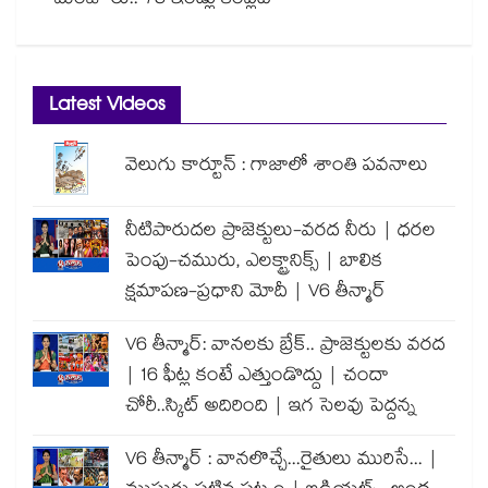
మంజూరు.. 78 ఇండ్లు కంప్లీట్
Latest Videos
వెలుగు కార్టూన్ : గాజాలో శాంతి పవనాలు
నీటిపారుదల ప్రాజెక్టులు-వరద నీరు | ధరల
పెంపు-చమురు, ఎలక్ట్రానిక్స్ | బాలిక
క్షమాపణ-ప్రధాని మోదీ | V6 తీన్మార్
V6 తీన్మార్: వానలకు బ్రేక్.. ప్రాజెక్టులకు వరద
| 16 ఫీట్ల కంటే ఎత్తుండొద్దు | చందా
చోరీ..స్కిట్ అదిరింది | ఇగ సెలవు పెద్దన్న
V6 తీన్మార్ : వానలొచ్చే...రైతులు మురిసే... |