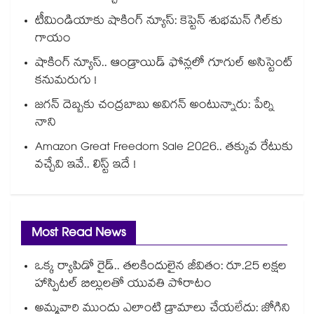
టీమిండియాకు షాకింగ్ న్యూస్: కెప్టెన్ శుభమన్ గిల్‎కు
గాయం
షాకింగ్ న్యూస్.. ఆండ్రాయిడ్ ఫోన్లలో గూగుల్ అసిస్టెంట్
కనుమరుగు !
జగన్ దెబ్బకు చంద్రబాబు అవిగన్ అంటున్నారు: పేర్ని
నాని
Amazon Great Freedom Sale 2026.. తక్కువ రేటుకు
వచ్చేవి ఇవే.. లిస్ట్ ఇదే !
Most Read News
ఒక్క ర్యాపిడో రైడ్.. తలకిందులైన జీవితం: రూ.25 లక్షల
హాస్పిటల్ బిల్లులతో యువతి పోరాటం
అమ్మవారి ముందు ఎలాంటి డ్రామాలు చేయలేదు: జోగిని