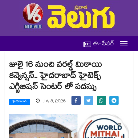
ఈ-పేపర్
జులై 16 నుంచి వరల్డ్ మిఠాయి
కన్వెన్షన్.. హైదరాబాద్‌‌ హైటెక్స్
ఎగ్జిబిషన్ సెంటర్‌ లో సదస్సు
July 8, 2026
హైదరాబాద్