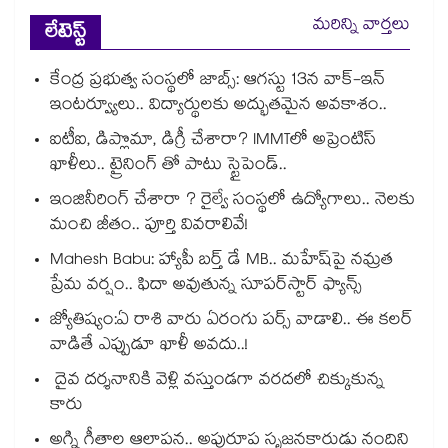
మరిన్ని వార్తలు
లేటెస్ట్
కేంద్ర ప్రభుత్వ సంస్థలో జాబ్స్: ఆగస్టు 13న వాక్-ఇన్
ఇంటర్వ్యూలు.. విద్యార్థులకు అద్భుతమైన అవకాశం..
ఐటీఐ, డిప్లొమా, డిగ్రీ చేశారా? IMMTలో అప్రెంటిస్
ఖాళీలు.. ట్రైనింగ్ తో పాటు స్టైపెండ్..
ఇంజినీరింగ్ చేశారా ? రైల్వే సంస్థలో ఉద్యోగాలు.. నెలకు
మంచి జీతం.. పూర్తి వివరాలివే!
Mahesh Babu: హ్యాపీ బర్త్ డే MB.. మహేష్‌పై నమ్రత
ప్రేమ వర్షం.. ఫిదా అవుతున్న సూపర్‌స్టార్ ఫ్యాన్స్
జ్యోతిష్యం:ఏ రాశి వారు ఏరంగు పర్స్ వాడాలి.. ఈ కలర్
వాడితే ఎప్పుడూ ఖాళీ అవదు..!
దైవ దర్శనానికి వెళ్లి వస్తుండగా వరదలో చిక్కుకున్న
కారు
అగ్ని గీతాల ఆలాపన.. అపురూప సృజనకారుడు నందిని