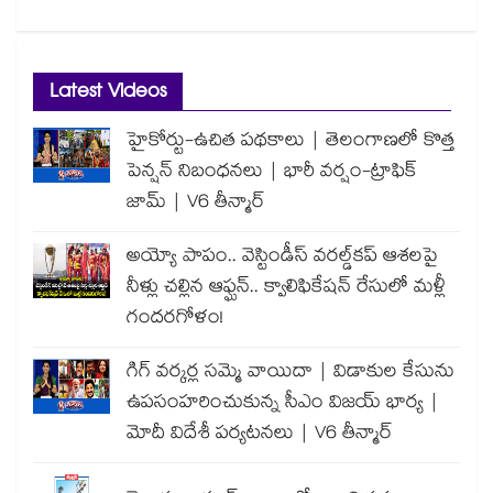
Latest Videos
హైకోర్టు-ఉచిత పథకాలు | తెలంగాణలో కొత్త
పెన్షన్ నిబంధనలు | భారీ వర్షం-ట్రాఫిక్
జామ్ | V6 తీన్మార్
అయ్యో పాపం.. వెస్టిండీస్ వరల్డ్‌కప్ ఆశలపై
నీళ్లు చల్లిన ఆఫ్ఘన్.. క్వాలిఫికేషన్ రేసులో మళ్లీ
గందరగోళం!
గిగ్ వర్కర్ల సమ్మె వాయిదా | విడాకుల కేసును
ఉపసంహరించుకున్న సీఎం విజయ్ భార్య |
మోదీ విదేశీ పర్యటనలు | V6 తీన్మార్