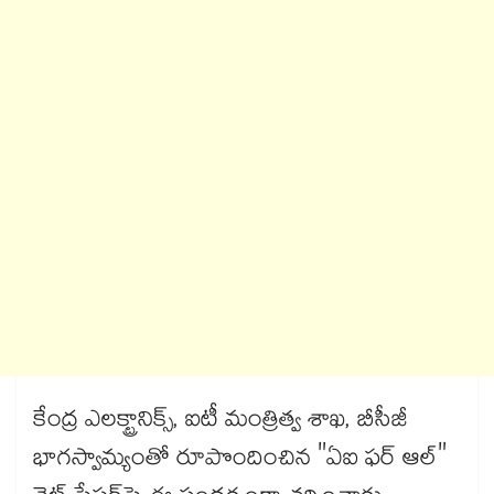
కేంద్ర ఎలక్ట్రానిక్స్, ఐటీ మంత్రిత్వ శాఖ, బీసీజీ
భాగస్వామ్యంతో రూపొందించిన "ఏఐ ఫర్ ఆల్"