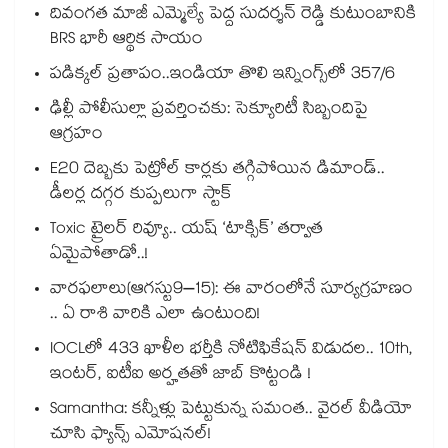
దివంగత మాజీ ఎమ్మెల్యే పెద్ద సుదర్శన్ రెడ్డి కుటుంబానికి
BRS భారీ ఆర్థిక సాయం
పడిక్కల్‌‌ ప్రతాపం..ఇండియా తొలి ఇన్నింగ్స్‌‌లో 357/6
ఢిల్లీ పోలీసుల్లా ప్రవర్తించకు: సెక్యూరిటీ సిబ్బందిపై
ఆగ్రహం
E20 దెబ్బకు పెట్రోల్ కార్లకు తగ్గిపోయిన డిమాండ్..
డీలర్ల దగ్గర కుప్పలుగా స్టాక్
Toxic ట్రైలర్ రివ్యూ.. యష్ ‘టాక్సిక్’ తర్వాత
ఏమైపోతాడో..!
వారఫలాలు(ఆగస్టు9–15): ఈ వారంలోనే సూర్యగ్రహణం
.. ఏ రాశి వారికి ఎలా ఉంటుంది!
IOCLలో 433 ఖాళీల భర్తీకి నోటిఫికేషన్ విడుదల.. 10th,
ఇంటర్, ఐటీఐ అర్హతతో జాబ్ కొట్టండి !
Samantha: కన్నీళ్లు పెట్టుకున్న సమంత.. వైరల్ వీడియో
చూసి ఫ్యాన్స్ ఎమోషనల్!