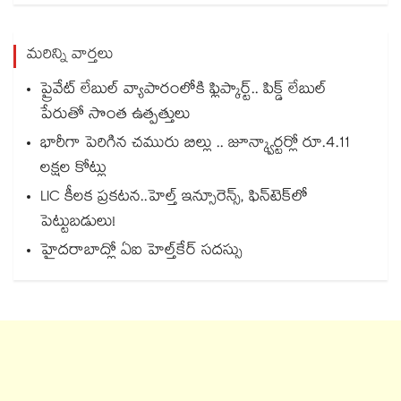
మరిన్ని వార్తలు
ప్రైవేట్ లేబుల్ వ్యాపారంలోకి ఫ్లిప్కార్ట్.. పిక్డ్ లేబుల్
పేరుతో సొంత ఉత్పత్తులు
భారీగా పెరిగిన చమురు బిల్లు .. జూన్క్వార్టర్లో రూ.4.11
లక్షల కోట్లు
LIC కీలక ప్రకటన..హెల్త్ ఇన్సూరెన్స్, ఫిన్‌టెక్‌లో
పెట్టుబడులు!
హైదరాబాద్లో ఏఐ హెల్త్‌‌‌‌‌‌‌‌‌‌‌‌‌‌‌‌‌‌‌‌‌‌‌‌‌‌‌‌‌‌‌‌కేర్ సదస్సు