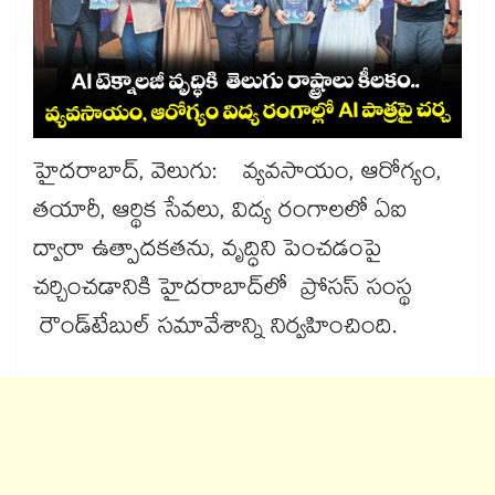
హైదరాబాద్​, వెలుగు: వ్యవసాయం, ఆరోగ్యం,
తయారీ, ఆర్థిక సేవలు, విద్య రంగాలలో ఏఐ
ద్వారా ఉత్పాదకతను, వృద్ధిని పెంచడంపై
చర్చించడానికి హైదరాబాద్​లో ప్రోసస్ సంస్థ
రౌండ్‌‌టేబుల్ సమావేశాన్ని నిర్వహించింది.