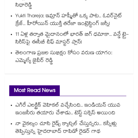
సిధారెడ్డి
Yukti Thareja: ఇమ్రాన్ హష్మీతో ఒక్క పాట.. ఓవర్‌నైట్
క్రేజ్.. హీరోయిన్ యుక్తి తరేజా ఇంట్రెస్టింగ్ జర్నీ!
11 ఏళ్ల తర్వాత మైదానంలో భారత్ బిగ్ ధమాకా.. వన్డే ట్రై-
సిరీస్‌పై ఈసీబీ చీఫ్ మాస్టర్ ప్లాన్!
తెలంగాణ ప్రజల సుభిక్షం కోసం వరుణ యాగం:
ఎమ్మెల్యే జైవీర్ రెడ్డి
Most Read News
ఎగిరే ఎలక్ట్రిక్ వెహికల్ వచ్చేసింది.. ఇండియన్ యువ
ఇంజనీరు తయారు చేశాడు.. టెస్ట్ సక్సెస్ అయింది
నా వైకల్యం చూసి రైడ్స్ క్యాన్సిల్ చేస్తున్నరు.. కన్నీళ్లు
తెప్పిస్తున్న హైదరాబాద్ రాపిడో రైడర్ గాథ