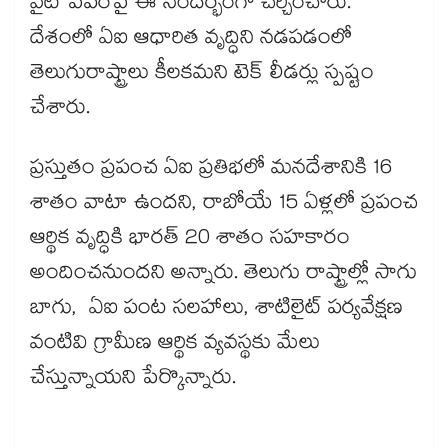
వైట్ పేపర్‌‌పై ఈ సందర్భంగా చర్చించారు.
దేశంలో ఏఐ ఆధారిత వృద్ధిని నడపడంలో
తెలుగురాష్ట్రాలు కీలకమని టెక్ లీడర్లు స్పష్టం
చేశారు.
ప్రస్తుతం ప్రపంచ ఏఐ ప్రతిభలో మనదేశానికి 16
శాతం వాటా ఉందని, రాబోయే 15 ఏళ్లలో ప్రపంచ
ఆర్థిక వృద్ధికి భారత్ 20 శాతం సహకారం
అందించనుందని అన్నారు. తెలుగు రాష్ట్రాల్లో సాగు
బాగు, ఏఐ పంట సలహాలు, శాటిలైట్ పర్యవేక్షణ
వంటివి గ్రామీణ ఆర్థిక వ్యవస్థకు మేలు
చేస్తున్నాయని పేర్కొన్నారు.