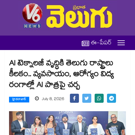
ఈ-పేపర్
AI టెక్నాలజీ వృద్ధికి తెలుగు రాష్ట్రాలు
కీలకం.. వ్యవసాయం, ఆరోగ్యం విద్య
రంగాల్లో AI పాత్రపై చర్చ
July 8, 2026
హైదరాబాద్