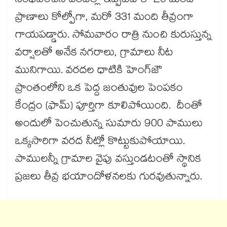
సంభవించిన వరదల్లో ఇప్పటిదాకా 20 మంది
ప్రాణాలు కోల్పోగా, మరో 331 మంది తీవ్రంగా
గాయపడ్డారు. సోమవారం రాత్రి నుంచి కురుస్తున్న
వర్షాలతో అనేక నగరాలు, గ్రామాలు నీట
మునిగాయి. వరదల ధాటికి హెంగ్‌‌జౌ
ప్రాంతంలోని ఒక పెద్ద జంతువుల పెంపకం
కేంద్రం (ఫామ్) పూర్తిగా కూలిపోయింది. దీంతో
అందులో పెంచుతున్న సుమారు 900 పాములు
ఒక్కసారిగా వరద నీట్లో కొట్టుకుపోయాయి.
పాములన్నీ గ్రామాల వైపు వస్తుండటంతో స్థానిక
ప్రజలు తీవ్ర భయాందోళనలకు గురవుతున్నారు.