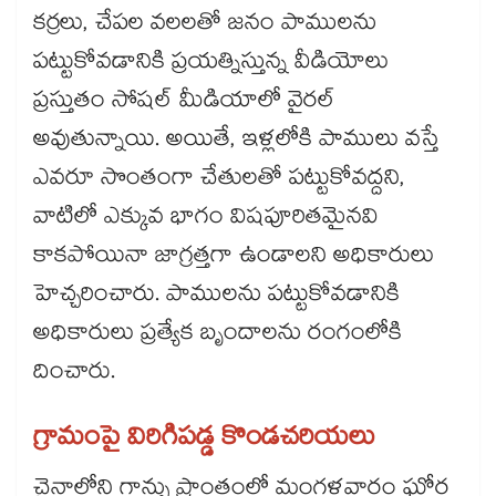
కర్రలు, చేపల వలలతో జనం పాములను
పట్టుకోవడానికి ప్రయత్నిస్తున్న వీడియోలు
ప్రస్తుతం సోషల్ మీడియాలో వైరల్
అవుతున్నాయి. అయితే, ఇళ్లలోకి పాములు వస్తే
ఎవరూ సొంతంగా చేతులతో పట్టుకోవద్దని,
వాటిలో ఎక్కువ భాగం విషపూరితమైనవి
కాకపోయినా జాగ్రత్తగా ఉండాలని అధికారులు
హెచ్చరించారు. పాములను పట్టుకోవడానికి
అధికారులు ప్రత్యేక బృందాలను రంగంలోకి
దించారు.
గ్రామంపై విరిగిపడ్డ కొండచరియలు
చైనాలోని గాన్సు ప్రాంతంలో మంగళవారం ఘోర