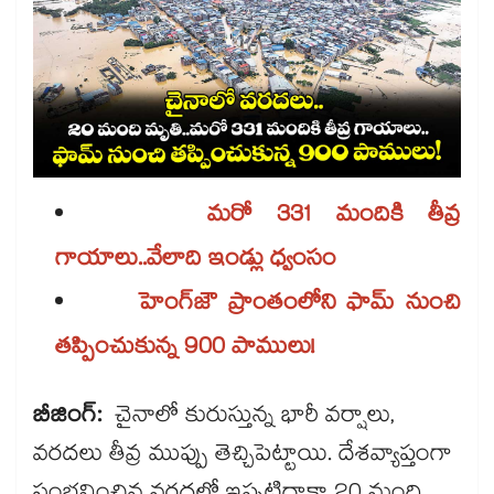
మరో 331 మందికి తీవ్ర
గాయాలు..వేలాది ఇండ్లు ధ్వంసం
హెంగ్‌‌జౌ ప్రాంతంలోని ఫామ్ నుంచి
తప్పించుకున్న 900 పాములు!
బీజింగ్:
చైనాలో కురుస్తున్న భారీ వర్షాలు,
వరదలు తీవ్ర ముప్పు తెచ్చిపెట్టాయి. దేశవ్యాప్తంగా