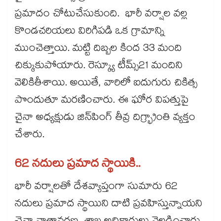
ప్రమాదం చోటుచేసుకుంది. భారీ వర్షాల వల్ల
కొండచరియలు విరిగిపడి ఒక గ్రామాన్ని
ముంచెత్తాయి. మట్టి దిబ్బల కింద 33 మంది
చిక్కుకుపోయారు. రెస్క్యూ టీమ్స్​21 మందిని
వెలికితీశాయి. అయితే, వారిలో ఐదుగురు చికిత్స
పొందుతూ మరణించారు. ఈ ఘోర విపత్తుపై
చైనా అధ్యక్షుడు జిన్‌‌పింగ్ తీవ్ర దిగ్భ్రాంతి వ్యక్తం
చేశారు.
62 నదులు ప్రమాద స్థాయికి..
భారీ వర్షాలతో దేశవ్యాప్తంగా సుమారు 62
నదులు ప్రమాద స్థాయిని దాటి ప్రవహిస్తున్నాయని