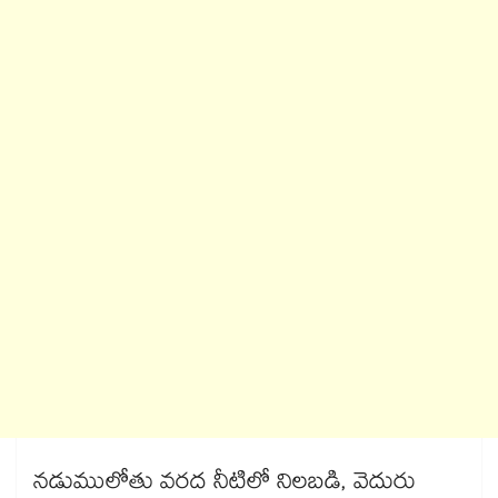
నడుములోతు వరద నీటిలో నిలబడి, వెదురు