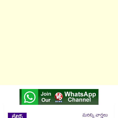
మరిన్ని వార్తలు
లేటెస్ట్