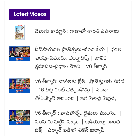
Latest Videos
వెలుగు కార్టూన్ : గాజాలో శాంతి పవనాలు
నీటిపారుదల ప్రాజెక్టులు-వరద నీరు | ధరల
పెంపు-చమురు, ఎలక్ట్రానిక్స్ | బాలిక
క్షమాపణ-ప్రధాని మోదీ | V6 తీన్మార్
V6 తీన్మార్: వానలకు బ్రేక్.. ప్రాజెక్టులకు వరద
| 16 ఫీట్ల కంటే ఎత్తుండొద్దు | చందా
చోరీ..స్కిట్ అదిరింది | ఇగ సెలవు పెద్దన్న
V6 తీన్మార్ : వానలొచ్చే...రైతులు మురిసే... |
ముసురు పట్టిన పట్నం | ఇడియట్స్...అంధ
భక్త్ | సర్కార్ బడిలో చికెన్ బిర్యానీ