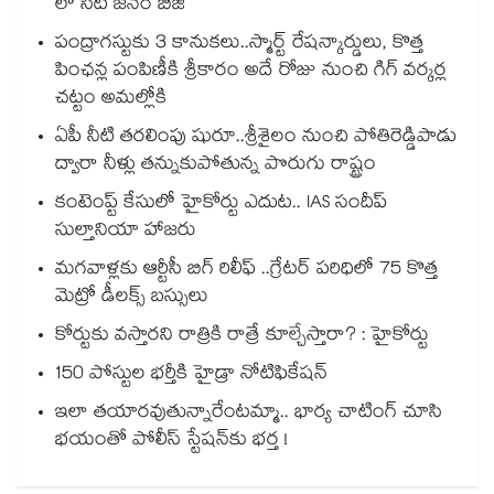
లో సిటీ జనం బిజీ
పంద్రాగస్టుకు 3 కానుకలు..స్మార్ట్ రేషన్కార్డులు, కొత్త
పింఛన్ల పంపిణీకి శ్రీకారం అదే రోజు నుంచి గిగ్ వర్కర్ల
చట్టం అమల్లోకి
ఏపీ నీటి తరలింపు షురూ..శ్రీశైలం నుంచి పోతిరెడ్డిపాడు
ద్వారా నీళ్లు తన్నుకుపోతున్న పొరుగు రాష్ట్రం
కంటెంప్ట్ కేసులో హైకోర్టు ఎదుట.. IAS సందీప్
సుల్తానియా హాజరు
మగవాళ్లకు ఆర్టీసీ బిగ్ రిలీఫ్ ..గ్రేటర్ పరిధిలో 75 కొత్త
మెట్రో డీలక్స్ బస్సులు
కోర్టుకు వస్తారని రాత్రికి రాత్రే కూల్చేస్తారా? : హైకోర్టు
150 పోస్టుల భర్తీకి హైడ్రా నోటిఫికేషన్
ఇలా తయారవుతున్నారేంటమ్మా.. భార్య చాటింగ్ చూసి
భయంతో పోలీస్ స్టేషన్⁫కు భర్త !