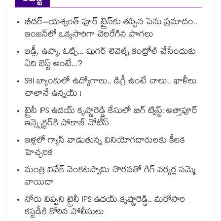
బీదర్–యశ్వంత్ పూర్ ట్రైన్‎కు తప్పిన పెను ప్రమాదం..
ఇంజన్‎లో ఒక్కసారిగా చెలరేగిన పొగలు
ఇడ్లీ, ఉప్మా, ఓట్స్... షుగర్ లెవెల్స్ కంట్రోల్ చేసేందుకు
ఏది బెస్ట్ అంటే...?
SBI బ్యాంకులో ఉద్యోగాలు.. డిగ్రీ ఉంటే చాలు.. ఖాళీలు
చాలానే ఉన్నయ్ !
ట్రైనీ IPS ఉదయ్ కృష్ణారెడ్డి కేసులో బిగ్ ట్విస్ట్: అత్తాపూర్
ఇన్స్పెక్టర్‎కి షోకాజ్ నోటీస్
ఇళ్లలో గ్యాస్ వాడుతున్న వినియోగదారులకు కీలక
హెచ్చరిక
మంత్రి వివేక్ వెంకటస్వామి చొరవతో గిగ్ వర్కర్ల సమ్మె
వాయిదా
నోరు విప్పని ట్రైనీ IPS ఉదయ్ కృష్ణారెడ్డి.. మరోసారి
కస్టడీకి కోరిన పోలీసులు