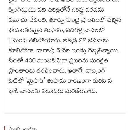
చైనా వాతావరణ శాఖ అధికారులు వెల్లడించారు.
క్వింగ్‌‌షుయ్ నది చరిత్రలోనే గరిష్ట వరదను
నమోదు చేసింది. తూర్పు హుబై ప్రాంతంలో వచ్చిన
భయంకరమైన తుఫాను, వడగళ్ల వానలలో
11మంది చనిపోయారు. అక్కడ 22 భవనాలు
కూలిపోగా, దాదాపు 5 వేల ఇండ్లు దెబ్బతిన్నాయి.
దీంతో 400 మందికి పైగా ప్రజలను సురక్షిత
ప్రాంతాలకు తరలించారు. అలాగే, నాన్నింగ్
సిటీలో 'మైసాక్' తుఫాను కారణంగా కురిసి న
భారీ వానలకు నలుగురు మరణించారు.
మరిన్ని వార్తలు