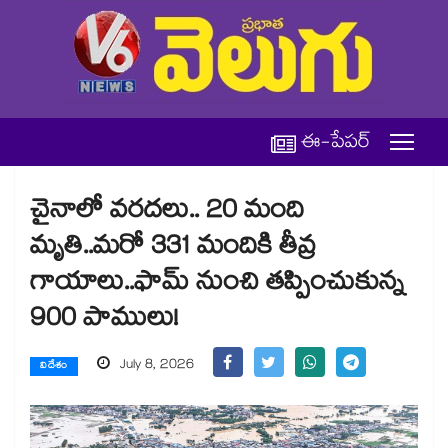
ఈ-పేపర్
చైనాలో వరదలు.. 20 మంది
మృతి..మరో 331 మందికి తీవ్ర
గాయాలు..ఫామ్ నుంచి తప్పించుకున్న
900 పాములు!
July 8, 2026
విదేశం