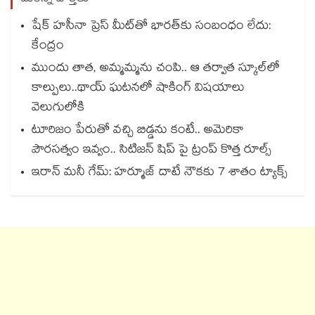
షేక్ హసీనా ప్రెస్ మీట్‎తో భారత్‎కు సంబంధం లేదు:
కేంద్రం
ముందు తాత, అమ్మమ్మను చంపి.. ఆ తర్వాత స్కూల్‌లో
కాల్పులు..థాయ్ ఘటనలో షాకింగ్ విషయాలు
వెలుగులోకి
టూరిజం పేరుతో వచ్చి బిడ్డను కంటే.. అమెరికా
పౌరసత్వం ఇవ్వం.. సిటిజన్ షిప్ పై ట్రంప్ కొత్త రూల్స్
ఇరాన్ మనీ గేమ్: హర్మూజ్ దాటే నౌకకు 7 శాతం ట్యాక్స్