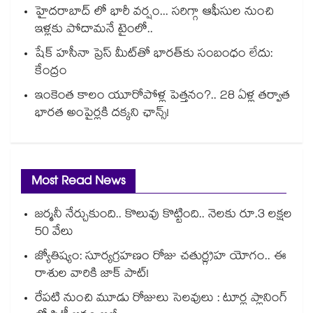
హైదరాబాద్ లో భారీ వర్షం... సరిగ్గా ఆఫీసుల నుంచి
ఇళ్లకు పోదామనే టైంలో..
షేక్ హసీనా ప్రెస్ మీట్‎తో భారత్‎కు సంబంధం లేదు:
కేంద్రం
ఇంకెంత కాలం యూరోపోళ్ల పెత్తనం?.. 28 ఏళ్ల తర్వాత
భారత అంపైర్లకి దక్కని ఛాన్స్!
Most Read News
జర్మనీ నేర్చుకుంది.. కొలువు కొట్టింది.. నెలకు రూ.3 లక్షల
50 వేలు
జ్యోతిష్యం: సూర్యగ్రహణం రోజు చతుర్గ్రహ యోగం.. ఈ
రాశుల వారికి జాక్ పాట్!
రేపటి నుంచి మూడు రోజులు సెలవులు : టూర్ల ప్లానింగ్