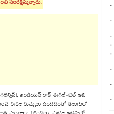
ంచి సంరక్షిస్తున్నారు.
గలెన్సిస్), ఇండియన్ రాక్ ఈగిల్-ఔల్ అని
 కనిపించే ఈకల కుచ్చులు ఉండడంతో తెలుగులో
. రాతి ప్రాంతాలు, కొండలు, పొదల అడవుల్లో