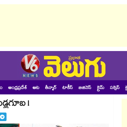
శం
ఆంధ్రప్రదేశ్
ఆట
తీన్మార్
టాకీస్
బిజినెస్
క్రైమ్
సక్సెస్
ల
డ్లగూబ !