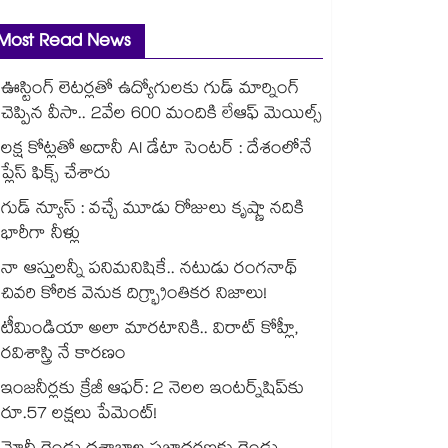
Most Read News
ఊస్టింగ్ లెటర్లతో ఉద్యోగులకు గుడ్ మార్నింగ్
చెప్పిన వీసా.. 2వేల 600 మందికి లేఆఫ్ మెయిల్స్
లక్ష కోట్లతో అదానీ AI డేటా సెంటర్ : దేశంలోనే
ప్లేస్ ఫిక్స్ చేశారు
గుడ్ న్యూస్ : వచ్చే మూడు రోజులు కృష్ణా నదికి
భారీగా నీళ్లు
నా ఆస్తులన్నీ పనిమనిషికే.. నటుడు రంగనాథ్
చివరి కోరిక వెనుక దిగ్భ్రాంతికర నిజాలు!
టీమిండియా అలా మారటానికి.. విరాట్ కోహ్లీ,
రవిశాస్త్రి నే కారణం
ఇంజనీర్లకు క్రేజీ ఆఫర్: 2 నెలల ఇంటర్న్‌షిప్‌కు
రూ.57 లక్షలు పేమెంట్!