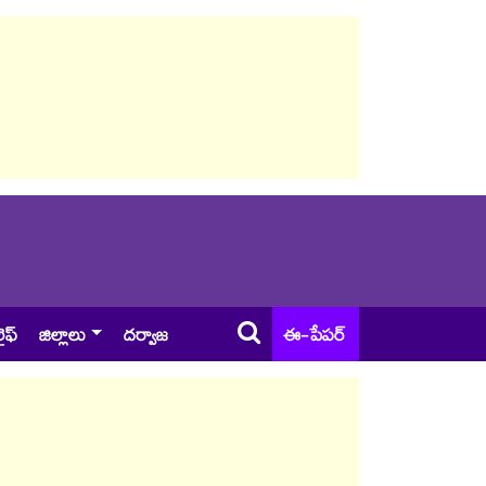
ైఫ్
జిల్లాలు
దర్వాజ
ఈ-పేపర్