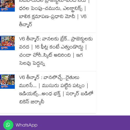
నీటిపారుదల ప్రాజెక్టులు-వరద నీరు |
ధరల పెంపు-చమురు, ఎలక్ట్రానిక్స్ |
బాలిక క్షమాపణ-ప్రధాని మోదీ | V6
తీన్మార్
V6 తీన్మార్: వానలకు బ్రేక్.. ప్రాజెక్టులకు
వరద | 16 ఫీట్ల కంటే ఎత్తుండొద్దు |
చందా చోరీ..స్కిట్ అదిరింది | ఇగ
సెలవు పెద్దన్న
V6 తీన్మార్ : వానలొచ్చే...రైతులు
మురిసే... | ముసురు పట్టిన పట్నం |
ఇడియట్స్...అంధ భక్త్ | సర్కార్ బడిలో
చికెన్ బిర్యానీ
WhatsApp