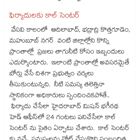
ఫిర్యాదులకు కాల్​ సెంటర్​
వేసవి కాలంలో ఆదిలాబాద్, భద్రాద్రి కొత్తగూడెం,
మహుబూబ్ నగర్ వంటి జిల్లాల్లోని కొన్ని
ప్రాంతాల్లో ప్రజలు తాగునీటి కోసం ఇబ్బందులు
ఎదుర్కొంటారు. ఇలాంటి ప్రాంతాల్లో అవసరమైతే
బోర్లు వేసే దిశగా ప్రభుత్వం చర్యలు
తీసుకుంటున్నది. నీటి సమస్య తలెత్తినా
స్థానికంగా అధికారులు స్పందించకపోతే..
ఫిర్యాదు చేసేలా హైదరాబాద్ మిషన్ భగీరథ
హెడ్ ఆఫీస్​లో 24 గంటలు పనిచేసేలా కాల్
సెంటర్ ను సైతం ఏర్పాటు చేశారు. కాల్ సెంటర్