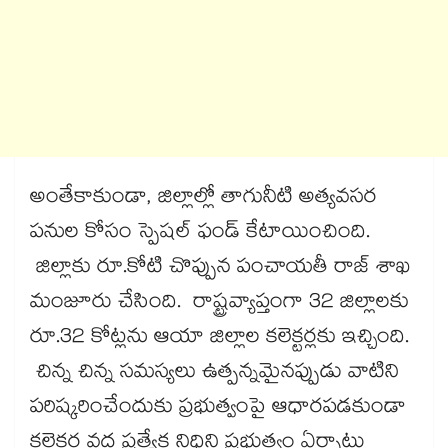
అంతేకాకుండా, జిల్లాల్లో తాగునీటి అత్యవసర
పనుల కోసం స్పెషల్ ఫండ్ కేటాయించింది.
జిల్లాకు రూ.కోటి చొప్పున పంచాయతీ రాజ్ శాఖ
మంజూరు చేసింది. రాష్ట్రవ్యాప్తంగా 32 జిల్లాలకు
రూ.32 కోట్లను ఆయా జిల్లాల కలెక్టర్లకు ఇచ్చింది.
చిన్న చిన్న సమస్యలు ఉత్పన్నమైనప్పుడు వాటిని
పరిష్కరించేందుకు ప్రభుత్వంపై ఆధారపడకుండా
కలెక్టర్ల వద్ద ప్రత్యేక నిధిని ప్రభుత్వం ఏర్పాటు