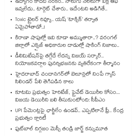
ఉద్యోగం కాదది నరకం.. నాలుగు నెలలుగా వీక్లీ ఆఫ్
ఇవ్వలేదు.. టార్గెట్ చేశారు.. ఇదేంటని అడిగితే..
Toxic ట్రైలర్ రివ్యూ.. యష్ ‘టాక్సిక్’ తర్వాత
ఏమైపోతాడో..!
కిరాణా షాపుల్లో ఇవి కూడా అమ్ముతారా..? వరంగల్
జిల్లాలో ఎక్సైజ్ అధికారుల దాడుల్లో షాకింగ్ నిజాలు..
డీలిమిటేషన్‎పై తగ్గేదే లేదన్న విజయ్ సర్కార్..
నియోజకవర్గాల పునర్విభజనకు వ్యతిరేకంగా తీర్మానం
హైదరాబాద్⁪ చందానగర్⁫లో బెలూన్లలో నింపే గ్యాస్
సిలిండర్ పేలి తెగిపడిన కాలు
కూటమి ప్రభుత్వం హెరిటేజ్, ప్రైవేట్ డెయిరీల కోసం...
విజయ డెయిరీని బలి తీసుకుంటోంది: సీపీఎం
UPI పేమెంట్లపై ఛార్జీలేం ఉండవ్.. ఎప్పటిలానే ఫ్రీ.. కేంద్ర
ప్రభుత్వం క్లారిటీ
ఫుట్‎బాల్ దిగ్గజం మెస్సీ తండ్రి జార్జ్ కన్నుమూత