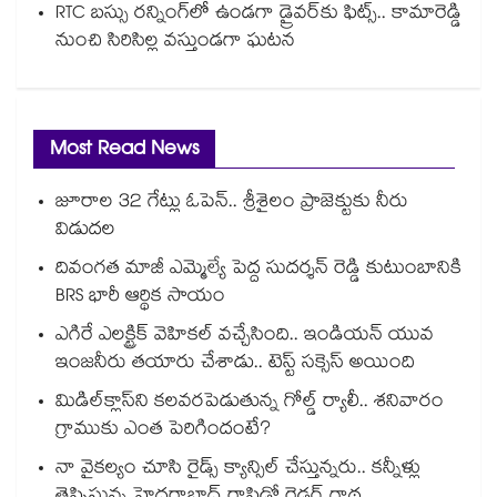
RTC బస్సు రన్నింగ్⁫లో ఉండగా డ్రైవర్‌కు ఫిట్స్.. కామారెడ్డి
నుంచి సిరిసిల్ల వస్తుండగా ఘటన
Most Read News
జూరాల 32 గేట్లు ఓపెన్.. శ్రీశైలం ప్రాజెక్టుకు నీరు
విడుదల
దివంగత మాజీ ఎమ్మెల్యే పెద్ద సుదర్శన్ రెడ్డి కుటుంబానికి
BRS భారీ ఆర్థిక సాయం
ఎగిరే ఎలక్ట్రిక్ వెహికల్ వచ్చేసింది.. ఇండియన్ యువ
ఇంజనీరు తయారు చేశాడు.. టెస్ట్ సక్సెస్ అయింది
మిడిల్‌క్లాస్‌ని కలవరపెడుతున్న గోల్డ్ ర్యాలీ.. శనివారం
గ్రాముకు ఎంత పెరిగిందంటే?
నా వైకల్యం చూసి రైడ్స్ క్యాన్సిల్ చేస్తున్నరు.. కన్నీళ్లు