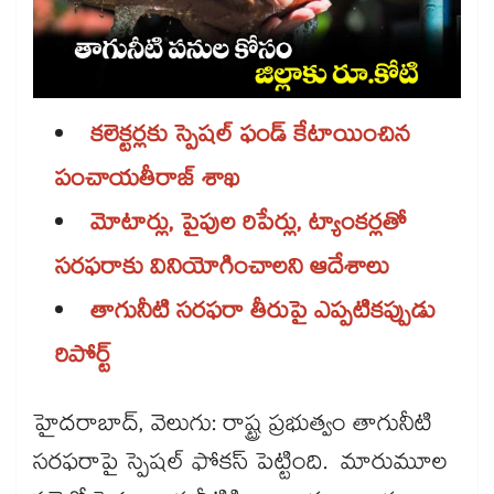
కలెక్టర్లకు స్పెషల్ ఫండ్ కేటాయించిన
పంచాయతీరాజ్ శాఖ
మోటార్లు, పైపుల రిపేర్లు, ట్యాంకర్లతో
సరఫరాకు వినియోగించాలని ఆదేశాలు
తాగునీటి సరఫరా తీరుపై ఎప్పటికప్పుడు
రిపోర్ట్
హైదరాబాద్, వెలుగు: రాష్ట్ర ప్రభుత్వం తాగునీటి
సరఫరాపై స్పెషల్ ఫోకస్ పెట్టింది. మారుమూల