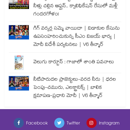
నీళ్లు చల్లిన ఆఫ్ఘన్.. క్వాలిఫికేషన్ రేసులో మళ్లీ
గందరగోళం!
గిగ్ వర్కర్ల సమ్మె వాయిదా | విడాకుల కేసును
ఉపసంహరించుకున్న సీఎం విజయ్ భార్య |
మోదీ విదేశీ పర్యటనలు | V6 తీన్మార్
వెలుగు కార్టూన్ : గాజాలో శాంతి పవనాలు
నీటిపారుదల ప్రాజెక్టులు-వరద నీరు | ధరల
పెంపు-చమురు, ఎలక్ట్రానిక్స్ | బాలిక
క్షమాపణ-ప్రధాని మోదీ | V6 తీన్మార్
Facebook
Twitter
Instagram