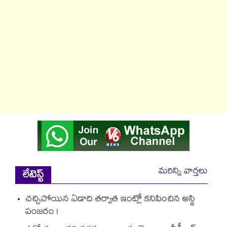
మరిన్ని వార్తలు
లేటెస్ట్
చచ్చిపోయిన ఏడాది తర్వాత ఇంట్లో కనిపించిన అస్థి
పంజరం !