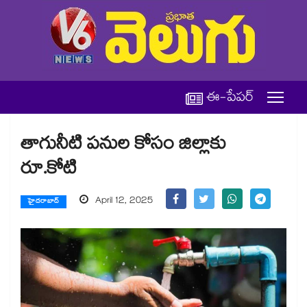
ఈ-పేపర్
తాగునీటి పనుల కోసం జిల్లాకు
రూ.కోటి
April 12, 2025
హైదరాబాద్