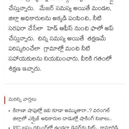
చేస్తున్నారు. మేజర్ సమస్య అయితే మండల,
జిల్లా అధికారులను అక్కడి పంపించి.. నీటి
సరఫరా చేసేలా హెడ్ ఆఫీస్ నుంచి ఫాలో అప్
చేస్తున్నారు. చిన్న సమస్య అయితే త‌‌‌‌క్షణమే
ప‌‌‌‌రిష్కరించేలా గ్రామాల్లో మంచి నీటి
స‌‌‌‌హాయ‌‌‌‌కుల‌‌‌‌ను నియ‌‌‌‌మించారు. వీరికి గతంలో
శిక్షణ ఇచ్చారు.
మరిన్ని వార్తలు
కిరాణా షాపుల్లో ఇవి కూడా అమ్ముతారా..? వరంగల్
జిల్లాలో ఎక్సైజ్ అధికారుల దాడుల్లో షాకింగ్ నిజాలు..
RTC బస్సు రన్నింగ్⁫లో ఉండగా డ్రైవర్‌కు ఫిట్స్.. కామారెడ్డి