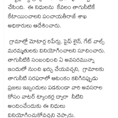
చేసింది. ఈ నిధులను కేవలం తాగునీటికే
కేటాయించాలని పంచాయతీరాజ్ శాఖ
అధికారులు ఆదేశించారు.
గ్రామాల్లో మోటార్ల రిపేర్లు, పైప్ లైన్, గేట్ వాల్స్
మరమ్మతులకు వినియోగించాలని సూచించారు.
తాగునీటికి సంబంధించి ఏ అవసరమున్నా
ఇందులో నుంచి ఖర్చు చేయవచ్చని, గ్రామాలకు
తాగునీటి సరఫరాలో ఆటంకం కలిగినప్పుడు
ప్రజలు ఇబ్బందులు పడకుండా వారి అవసరాల
కోసం వాటర్ ట్యాంకర్ల ద్వారా నీటిని
అందించేందుకు ఈ నిధులు
వినియోగించుకోవచ్చని చెప్పారు.