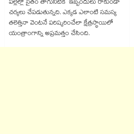
పల్లెల్లో సైతం తాగునీటికి ఇబ్బందులు రాకుండా
చర్యలు చేపడుతున్నది. ఎక్కడ ఎలాంటి సమస్య
తలెత్తినా వెంటనే పరిష్కరించేలా క్షేత్రస్థాయిలో
యంత్రాంగాన్ని అప్రమత్తం చేసింది.