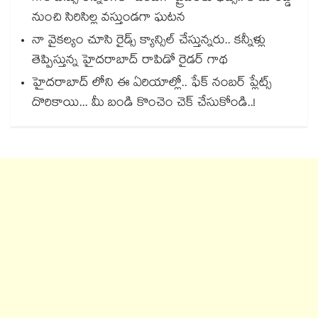
నుంచి సిరిసిల్ల వస్తుండగా ఘటన
నా వైకల్యం చూసి రైడ్స్ క్యాన్సిల్ చేస్తున్నరు.. కన్నీళ్లు
తెప్పిస్తున్న హైదరాబాద్ రాపిడో రైడర్ గాథ
హైదరాబాద్ లోని ఈ ఏరియాల్లో.. ఫేక్ నంబర్ ప్లేట్స్
దొరికాయి... మీ బండి కొంచెం చెక్ చేసుకోండి..!