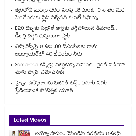
తెప్పిస్తున్న హైదరాబాద్ రాపిడో రైడర్ గాథ
త్వరలోనే మద్యం ధ‌‌ర‌‌ల పెంపు!..8 నుంచి 10 శాతం మేర
పెంచేందుకు ప్రైస్ ఫిక్సేష‌‌న్ క‌‌మిటీ సిఫార్సు
E20 దెబ్బకు పెట్రోల్ కార్లకు తగ్గిపోయిన డిమాండ్..
డీలర్ల దగ్గర కుప్పలుగా స్టాక్
ఎస్సారెస్పీపై ఆశలు..80 టీఎంసీలకు గాను
రిజర్వాయర్‌‌‌‌‌‌‌‌‌‌‌‌‌‌‌‌లో 40 టీఎంసీల నీరు
Samantha: కన్నీళ్లు పెట్టుకున్న సమంత.. వైరల్ వీడియో
చూసి ఫ్యాన్స్ ఎమోషనల్!
హైడ్రా ఉద్యోగాలకు ఫిజికల్ టెస్ట్.. సరూర్ నగర్
స్టేడియానికి పోటెత్తిన యూత్
Latest Videos
అయ్యో పాపం.. వెస్టిండీస్ వరల్డ్‌కప్ ఆశలపై