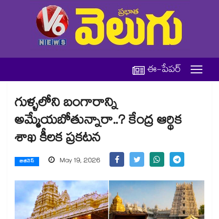
ఈ-పేపర్
గుళ్ళలోని బంగారాన్ని
అమ్మేయబోతున్నారా..? కేంద్ర ఆర్థిక
శాఖ కీలక ప్రకటన
May 19, 2026
బిజినెస్