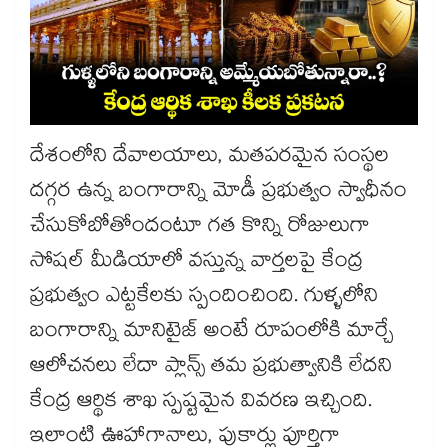
దేశంలోని దేవాలయాలు, మతపరమైన సంస్థల
దగ్గర ఉన్న బంగారాన్ని మోడీ ప్రభుత్వం స్వాధీనం
చేసుకోబోతోందంటూ గత కొన్ని రోజులుగా
సోషల్ మీడియాలో వస్తున్న వార్తలపై కేంద్ర
ప్రభుత్వం ఎట్టకేలకు స్పందించింది. గుళ్ళలోని
బంగారాన్ని మానిటైజ్ అంటే రూపంలోకి మార్చే
ఆలోచనలు లేదా ప్లాన్స్ తమ ప్రభుత్వానికి లేదని
కేంద్ర ఆర్థిక శాఖ స్పష్టమైన వివరణ ఇచ్చింది.
ఇలాంటి ఊహాగానాలు, పుకార్లు పూర్తిగా