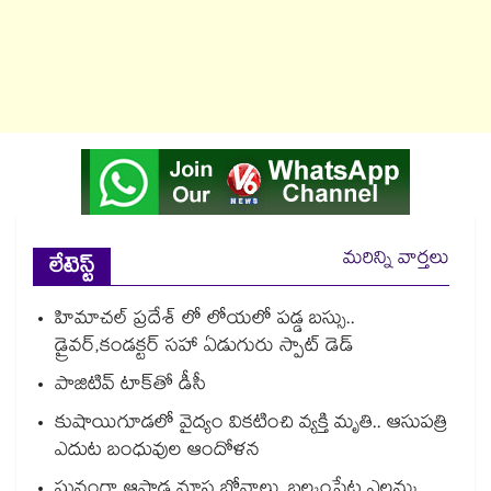
మరిన్ని వార్తలు
లేటెస్ట్
హిమాచల్ ప్రదేశ్ లో లోయలో పడ్డ బస్సు..
డ్రైవర్,కండక్టర్ సహా ఏడుగురు స్పాట్ డెడ్
పాజిటివ్ టాక్⁬తో డీసీ
కుషాయిగూడలో వైద్యం వికటించి వ్యక్తి మృతి.. ఆసుపత్రి
ఎదుట బంధువుల ఆందోళన
ఘనంగా ఆషాఢ మాస బోనాలు..బల్కంపేట ఎల్లమ్మ