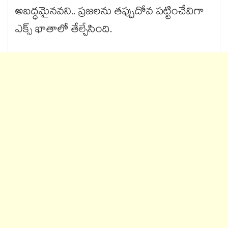
అబద్ధమైనవని.. ప్రజలను తప్పుదోవ పట్టించేవిగా
ఎక్స్ ఖాతాలో తేల్చేసింది.