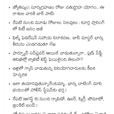
జ్యోతిష్యం: సూర్యగ్రహణం రోజు చతుర్గ్రహ యోగం.. ఈ
రాశుల వారికి జాక్ పాట్!
రేపటి నుంచి మూడు రోజులు సెలవులు : టూర్ల ప్లానింగ్
లో సిటీ జనం బిజీ
ఫిల్మ్ ఫెడరేషన్ సహాయ నిరాకరణ.. జానీ మాస్టర్ భార్య
తీరును ఎండగడుతూ లేఖ
ఫార్చ్యూన్ సన్‌ఫ్లవర్ ఆయిల్ వాడుతున్నారా.. ఫుడ్ సేఫ్టీ
తనిఖీల్లో క్వాలిటీ టెస్ట్ ఫెయిలైంది తెలుసా?
ఇళ్లలో గ్యాస్ వాడుతున్న వినియోగదారులకు కీలక
హెచ్చరిక
ఇలా తయారవుతున్నారేంటమ్మా.. భార్య చాటింగ్ చూసి
భయంతో పోలీస్ స్టేషన్⁫కు భర్త !
రేపటి (ఆగస్ట్ 8) నుంచి ర్యాపిడో, ఉబర్, స్విగ్గీ, జొమాటో,
బ్లింకిట్ బంద్ !