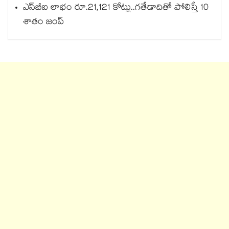
ఎస్‌‌‌‌‌‌‌‌బీఐ లాభం రూ.21,121 కోట్లు..గతేడాదితో పోలిస్తే 10
శాతం జంప్