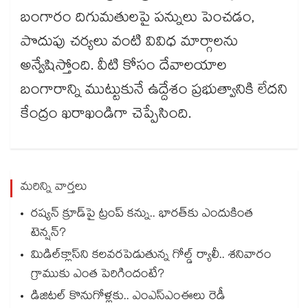
బంగారం దిగుమతులపై పన్నులు పెంచడం,
పొదుపు చర్యలు వంటి వివిధ మార్గాలను
అన్వేషిస్తోంది. వీటి కోసం దేవాలయాల
బంగారాన్ని ముట్టుకునే ఉద్దేశం ప్రభుత్వానికి లేదని
కేంద్రం ఖరాఖండిగా చెప్పేసింది.
మరిన్ని వార్తలు
రష్యన్ క్రూడ్‌పై ట్రంప్ కన్ను.. భారత్‌కు ఎందుకింత
టెన్షన్?
మిడిల్‌క్లాస్‌ని కలవరపెడుతున్న గోల్డ్ ర్యాలీ.. శనివారం
గ్రాముకు ఎంత పెరిగిందంటే?
డిజిటల్ కొనుగోళ్లకు.. ఎంఎస్ఎంఈలు రెడీ