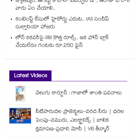
జ్యోతిష్యం: ఆగస్టు 9 చాలా పవర్ఫుల్ డే .. ఆరోజు ఏ రాశి
వారు ఏం చేయాలి..
కంటెంప్ట్ కేసులో హైకోర్టు ఎదుట.. IAS సందీప్
సుల్తానియా హాజరు
లోన్ రికవరీపై RBI కొత్త రూల్స్.. ఇక ఫోన్ బ్లాక్
చేయలేరు! గంటకు రూ.250 ఫైన్
Latest Videos
వెలుగు కార్టూన్ : గాజాలో శాంతి పవనాలు
నీటిపారుదల ప్రాజెక్టులు-వరద నీరు | ధరల
పెంపు-చమురు, ఎలక్ట్రానిక్స్ | బాలిక
క్షమాపణ-ప్రధాని మోదీ | V6 తీన్మార్