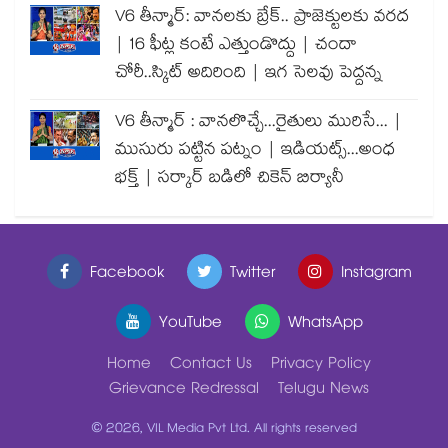
V6 తీన్మార్: వానలకు బ్రేక్.. ప్రాజెక్టులకు వరద
| 16 ఫీట్ల కంటే ఎత్తుండొద్దు | చందా
చోరీ..స్కిట్ అదిరింది | ఇగ సెలవు పెద్దన్న
V6 తీన్మార్ : వానలొచ్చే...రైతులు మురిసే... |
ముసురు పట్టిన పట్నం | ఇడియట్స్...అంధ
భక్త్ | సర్కార్ బడిలో చికెన్ బిర్యానీ
Facebook
Twitter
Instagram
YouTube
WhatsApp
Home
Contact Us
Privacy Policy
Grievance Redressal
Telugu News
© 2026, VIL Media Pvt Ltd. All rights reserved