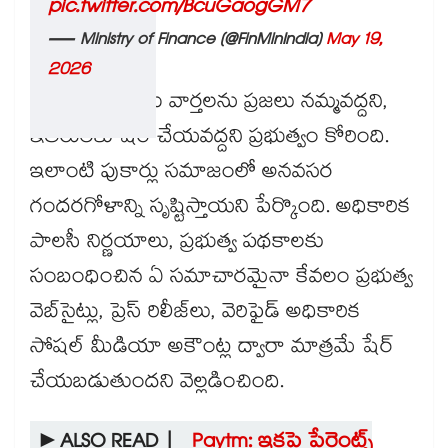
pic.twitter.com/BcuGaogGM7
— Ministry of Finance (@FinMinIndia)
May 19,
2026
ఇలాంటి తప్పుడు వార్తలను ప్రజలు నమ్మవద్దని,
ఇతరులకు షేర్ చేయవద్దని ప్రభుత్వం కోరింది.
ఇలాంటి పుకార్లు సమాజంలో అనవసర
గందరగోళాన్ని సృష్టిస్తాయని పేర్కొంది. అధికారిక
పాలసీ నిర్ణయాలు, ప్రభుత్వ పథకాలకు
సంబంధించిన ఏ సమాచారమైనా కేవలం ప్రభుత్వ
వెబ్‌సైట్లు, ప్రెస్ రిలీజ్‌లు, వెరిఫైడ్ అధికారిక
సోషల్ మీడియా అకౌంట్ల ద్వారా మాత్రమే షేర్
చేయబడుతుందని వెల్లడించింది.
►ALSO READ |
Paytm: ఇకపై పేరెంట్స్