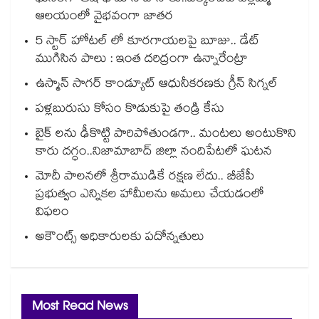
ఆలయంలో వైభవంగా జాతర
5 స్టార్ హోటల్ లో కూరగాయలపై బూజు.. డేట్
ముగిసిన పాలు : ఇంత దరిద్రంగా ఉన్నారేంట్రా
ఉస్మాన్ సాగర్ కాండ్యూట్ ఆధునీకరణకు గ్రీన్ సిగ్నల్
పళ్లబురుసు కోసం కొడుకుపై తండ్రి కేసు
బైక్ లను ఢీకొట్టి పారిపోతుండగా.. మంటలు అంటుకొని
కారు దగ్ధం..నిజామాబాద్ జిల్లా నందిపేటలో ఘటన
మోదీ పాలనలో శ్రీరాముడికే రక్షణ లేదు.. బీజేపీ
ప్రభుత్వం ఎన్నికల హామీలను అమలు చేయడంలో
విఫలం
అకౌంట్స్ అధికారులకు పదోన్నతులు
Most Read News