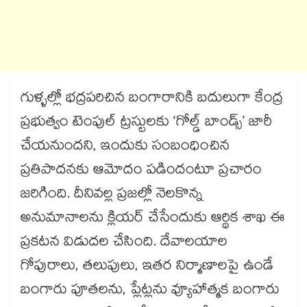
గుళ్ళల్లో భద్రపరిచిన బంగారానికి బదులుగా కేంద్ర
ప్రభుత్వం టెంపుల్ ట్రస్టులకు ‘గోల్డ్ బాండ్స్’ జారీ
చేయనుందని, ఇందుకు సంబంధించిన
ప్రతిపాదనకు ఆమోదం పడిందంటూ ప్రచారం
జరిగింది. దీనివల్ల ప్రజల్లో నెలకొన్న
అనుమానాలను క్లియర్ చేసేందుకు ఆర్థిక శాఖ ఈ
ప్రకటన విడుదల చేసింది. దేవాలయాల
గోపురాలు, తలుపులు, ఇతర నిర్మాణాలపై ఉండే
బంగారు పూతలను, ప్లేట్లను వ్యూహాత్మక బంగారు