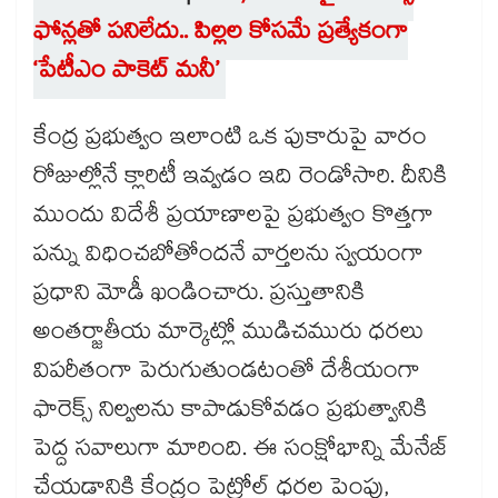
ఫోన్లతో పనిలేదు.. పిల్లల కోసమే ప్రత్యేకంగా
‘పేటీఎం పాకెట్ మనీ’
కేంద్ర ప్రభుత్వం ఇలాంటి ఒక పుకారుపై వారం
రోజుల్లోనే క్లారిటీ ఇవ్వడం ఇది రెండోసారి. దీనికి
ముందు విదేశీ ప్రయాణాలపై ప్రభుత్వం కొత్తగా
పన్ను విధించబోతోందనే వార్తలను స్వయంగా
ప్రధాని మోడీ ఖండించారు. ప్రస్తుతానికి
అంతర్జాతీయ మార్కెట్లో ముడిచమురు ధరలు
విపరీతంగా పెరుగుతుండటంతో దేశీయంగా
ఫారెక్స్ నిల్వలను కాపాడుకోవడం ప్రభుత్వానికి
పెద్ద సవాలుగా మారింది. ఈ సంక్షోభాన్ని మేనేజ్
చేయడానికి కేంద్రం పెట్రోల్ ధరల పెంపు,