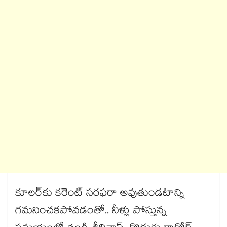
కూలర్‌కు కరెంట్ సరఫరా అవుతుండటాన్ని
గమనించకపోవడంతో.. నీళ్లు పోస్తున్న