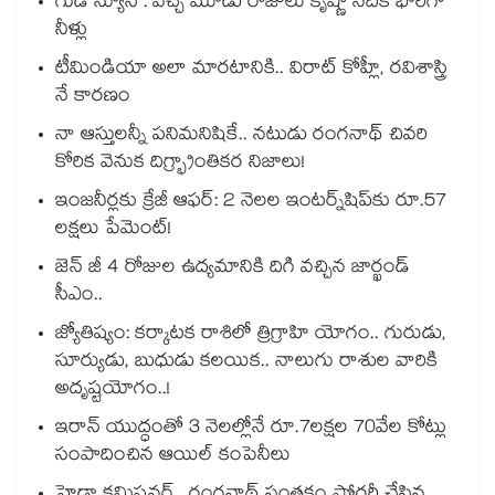
గుడ్ న్యూస్ : వచ్చే మూడు రోజులు కృష్ణా నదికి భారీగా
నీళ్లు
టీమిండియా అలా మారటానికి.. విరాట్ కోహ్లీ, రవిశాస్త్రి
నే కారణం
నా ఆస్తులన్నీ పనిమనిషికే.. నటుడు రంగనాథ్ చివరి
కోరిక వెనుక దిగ్భ్రాంతికర నిజాలు!
ఇంజనీర్లకు క్రేజీ ఆఫర్: 2 నెలల ఇంటర్న్‌షిప్‌కు రూ.57
లక్షలు పేమెంట్!
జెన్ జీ 4 రోజుల ఉద్యమానికి దిగి వచ్చిన జార్ఖండ్
సీఎం..
జ్యోతిష్యం: కర్కాటక రాశిలో త్రిగ్రాహి యోగం.. గురుడు,
సూర్యుడు, బుధుడు కలయిక.. నాలుగు రాశుల వారికి
అదృష్టయోగం..!
ఇరాన్ యుద్ధంతో 3 నెలల్లోనే రూ.7లక్షల 70వేల కోట్లు
సంపాదించిన ఆయిల్ కంపెనీలు