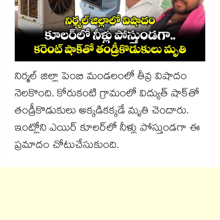
నిర్మల్ జిల్లా పెంబి మండలంలో తీవ్ర విషాదం
నెలకొంది. కోరుకంటి గ్రామంలో విద్యుత్ షాక్‌తో
తండ్రీకొడుకులు అక్కడికక్కడే మృతి చెందారు.
ఇంట్లోని ఎయిర్ కూలర్‌లో నీళ్లు పోస్తుండగా ఈ
ప్రమాదం చోటుచేసుకుంది.