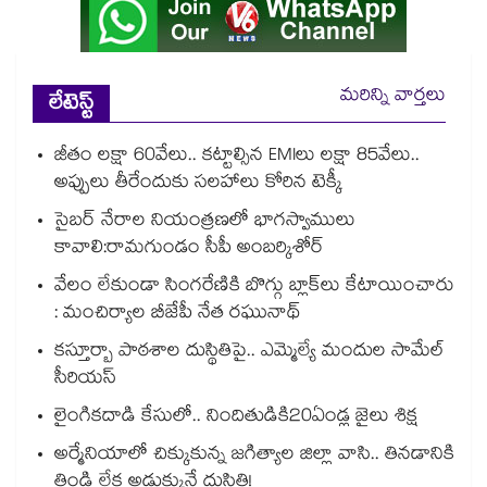
మరిన్ని వార్తలు
లేటెస్ట్
జీతం లక్షా 60వేలు.. కట్టాల్సిన EMIలు లక్షా 85వేలు..
అప్పులు తీరేందుకు సలహాలు కోరిన టెక్కీ
సైబర్ నేరాల నియంత్రణలో భాగస్వాములు
కావాలి:రామగుండం సీపీ అంబర్కిశోర్‌‌‌‌‌‌‌‌‌‌‌‌‌‌‌‌
వేలం లేకుండా సింగరేణికి బొగ్గు బ్లాక్‌‌‌‌‌‌‌‌లు కేటాయించారు
: మంచిర్యాల బీజేపీ నేత రఘునాథ్
కస్తూర్బా పాఠశాల దుస్థితిపై.. ఎమ్మెల్యే మందుల సామేల్
సీరియస్
లైంగికదాడి కేసులో.. నిందితుడికి20ఏండ్ల జైలు శిక్ష
అర్మేనియాలో చిక్కుకున్న జగిత్యాల జిల్లా వాసి.. తినడానికి
తిండి లేక అడుక్కునే దుస్థితి!