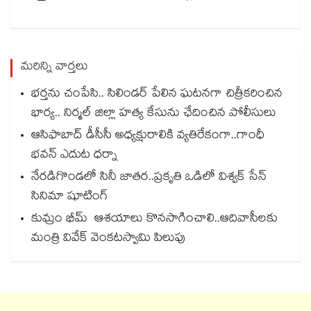
మరిన్ని వార్తలు
భర్తను చంపేసి.. సిలిండర్ పేలిన ఘటనగా చిత్రీకరించిన
భార్య.. నిర్మల్ జిల్లా హత్య కేసును ఛేదించిన పోలీసులు
ఆసిఫాబాద్ డీసీసీ అధ్యక్షురాలికి వ్యతిరేకంగా..గాంధీ
భవన్ ఎదుట ధర్నా
నేరడిగొండలో సినీ జాతర..ప్రకృతి ఒడిలో విశ్వక్ సేన్
సినిమా షూటింగ్
కుమ్రం భీమ్‌ ఆశయాలు కొనసాగించాలి..ఆదివాసీలకు
మంత్రి వివేక్‌ వెంకటస్వామి పిలుపు