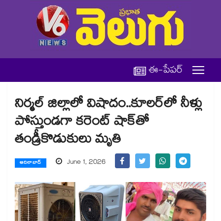
ఈ-పేపర్
నిర్మల్ జిల్లాలో విషాదం..కూలర్‌లో నీళ్లు
పోస్తుండగా కరెంట్ షాక్‌తో
తండ్రీకొడుకులు మృతి
June 1, 2026
ఆదిలాబాద్