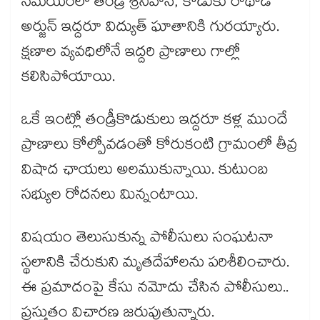
సమయంలో తండ్రి శ్రీనివాస్, కొడుకు రాథోడ్
అర్జున్ ఇద్దరూ విద్యుత్ ఘాతానికి గురయ్యారు.
క్షణాల వ్యవధిలోనే ఇద్దరి ప్రాణాలు గాల్లో
కలిసిపోయాయి.
ఒకే ఇంట్లో తండ్రీకొడుకులు ఇద్దరూ కళ్ల ముందే
ప్రాణాలు కోల్పోవడంతో కోరుకంటి గ్రామంలో తీవ్ర
విషాద ఛాయలు అలముకున్నాయి. కుటుంబ
సభ్యుల రోదనలు మిన్నంటాయి.
విషయం తెలుసుకున్న పోలీసులు సంఘటనా
స్థలానికి చేరుకుని మృతదేహాలను పరిశీలించారు.
ఈ ప్రమాదంపై కేసు నమోదు చేసిన పోలీసులు..
ప్రస్తుతం విచారణ జరుపుతున్నారు.