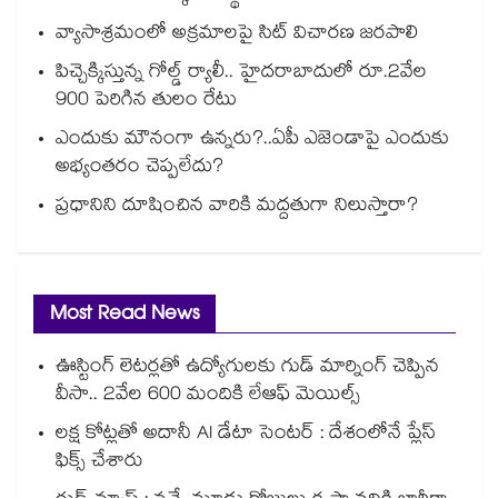
వ్యాసాశ్రమంలో అక్రమాలపై సిట్‌‌‌‌‌‌‌‌‌‌‌‌‌‌‌‌‌‌‌‌‌‌‌‌‌‌‌‌‌‌‌‌ విచారణ జరపాలి
పిచ్చెక్కిస్తున్న గోల్డ్ ర్యాలీ.. హైదరాబాదులో రూ.2వేల
900 పెరిగిన తులం రేటు
ఎందుకు మౌనంగా ఉన్నరు?..ఏపీ ఎజెండాపై ఎందుకు
అభ్యంతరం చెప్పలేదు?
ప్రధానిని దూషించిన వారికి మద్దతుగా నిలుస్తారా?
Most Read News
ఊస్టింగ్ లెటర్లతో ఉద్యోగులకు గుడ్ మార్నింగ్ చెప్పిన
వీసా.. 2వేల 600 మందికి లేఆఫ్ మెయిల్స్
లక్ష కోట్లతో అదానీ AI డేటా సెంటర్ : దేశంలోనే ప్లేస్
ఫిక్స్ చేశారు