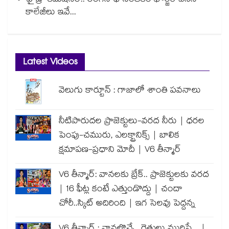
హైడ్రా కమిషనర్.. రంగనాథ్ సంతకం ఫోర్జరీ చేసిన
కాలేజీలు ఇవే...
Latest Videos
వెలుగు కార్టూన్ : గాజాలో శాంతి పవనాలు
నీటిపారుదల ప్రాజెక్టులు-వరద నీరు | ధరల
పెంపు-చమురు, ఎలక్ట్రానిక్స్ | బాలిక
క్షమాపణ-ప్రధాని మోదీ | V6 తీన్మార్
V6 తీన్మార్: వానలకు బ్రేక్.. ప్రాజెక్టులకు వరద
| 16 ఫీట్ల కంటే ఎత్తుండొద్దు | చందా
చోరీ..స్కిట్ అదిరింది | ఇగ సెలవు పెద్దన్న