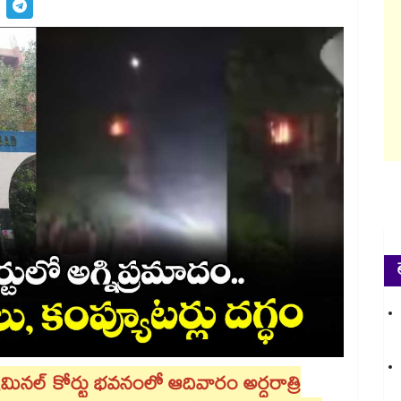
్రిమినల్‌‌‌‌ కోర్టు భవనంలో ఆదివారం అర్ధరాత్రి