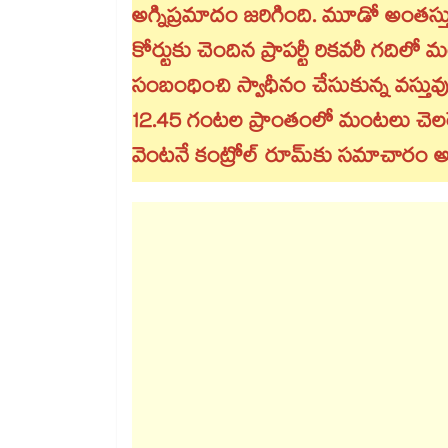
అగ్నిప్రమాదం జరిగింది. మూడో అంతస్తులోని 6వ
కోర్టుకు చెందిన ప్రాపర్టీ రికవరీ గది
సంబంధించి స్వాధీనం చేసుకున్న వస్తువు
12.45 గంటల ప్రాంతంలో మంటలు చెలరేగడాన్న
వెంటనే కంట్రోల్‌‌‌‌ రూమ్‌‌‌‌కు సమాచారం