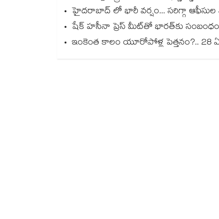
హైదరాబాద్ లో భారీ వర్షం... సరిగ్గా ఆఫీసు
షేక్ హసీనా ప్రెస్ మీట్‎తో భారత్‎కు సంబంధం 
ఇంకెంత కాలం యూరోపోళ్ల పెత్తనం?.. 28 ఏళ్ల 