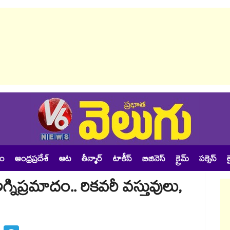
శం
ఆంధ్రప్రదేశ్
ఆట
తీన్మార్
టాకీస్
బిజినెస్
క్రైమ్
సక్సెస్
ల
ో అగ్నిప్రమాదం.. రికవరీ వస్తువులు,