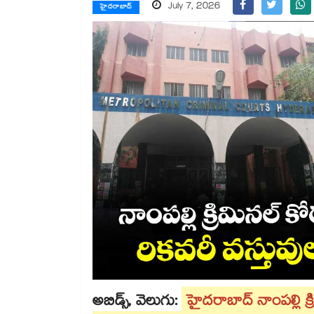
July 7, 2026
హైదరాబాద్
అబిడ్స్‌‌‌‌, వెలుగు:
హైదరాబాద్‌‌‌‌ నాంపల్లి క