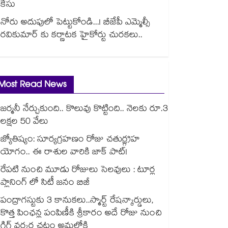
కేసు
నోరు అదుపులో పెట్టుకోండి...! బీజేపీ ఎమ్మెల్సీ
రవికుమార్ కు కర్ణాటక హైకోర్టు చురకలు..
Most Read News
జర్మనీ నేర్చుకుంది.. కొలువు కొట్టింది.. నెలకు రూ.3
లక్షల 50 వేలు
జ్యోతిష్యం: సూర్యగ్రహణం రోజు చతుర్గ్రహ
యోగం.. ఈ రాశుల వారికి జాక్ పాట్!
రేపటి నుంచి మూడు రోజులు సెలవులు : టూర్ల
ప్లానింగ్ లో సిటీ జనం బిజీ
పంద్రాగస్టుకు 3 కానుకలు..స్మార్ట్ రేషన్కార్డులు,
కొత్త పింఛన్ల పంపిణీకి శ్రీకారం అదే రోజు నుంచి
గిగ్ వర్కర్ల చట్టం అమల్లోకి