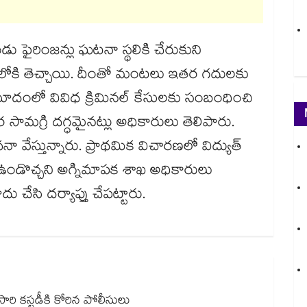
ు ఫైరింజన్లు ఘటనా స్థలికి చేరుకుని
ోకి తెచ్చాయి. దీంతో మంటలు ఇతర గదులకు
మాదంలో వివిధ క్రిమినల్‌‌‌‌ కేసులకు సంబంధించి
ర సామగ్రి దగ్ధమైనట్లు అధికారులు తెలిపారు.
ేస్తున్నారు. ప్రాథమిక విచారణలో విద్యుత్‌‌‌‌
దం జరిగి ఉండొచ్చని అగ్నిమాపక శాఖ అధికారులు
 చేసి దర్యాప్తు చేపట్టారు.
రోసారి కస్టడీకి కోరిన పోలీసులు