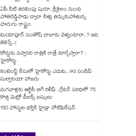
ఏపీ నీటి తరలింపు షురూ..శ్రీశైలం నుంచి
పోతిరెడ్డిపాడు ద్వారా నీళ్లు తన్నుకుపోతున్న
పొరుగు రాష్ట్రం
మియాపూర్ సంతోష్ దాబాకు వెళ్తుంటారా..? ఇది
తెలిస్తే...!
కోర్టుకు వస్తారని రాత్రికి రాత్రే కూల్చేస్తారా? :
హైకోర్టు
కంటెంప్ట్ కేసులో హైకోర్టు ఎదుట.. IAS సందీప్
సుల్తానియా హాజరు
మగవాళ్లకు ఆర్టీసీ బిగ్ రిలీఫ్ ..గ్రేటర్ పరిధిలో 75
కొత్త మెట్రో డీలక్స్ బస్సులు
150 పోస్టుల భర్తీకి హైడ్రా నోటిఫికేషన్