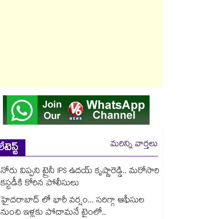
మరిన్ని వార్తలు
లేటెస్ట్
నోరు విప్పని ట్రైనీ IPS ఉదయ్ కృష్ణారెడ్డి.. మరోసారి
కస్టడీకి కోరిన పోలీసులు
హైదరాబాద్ లో భారీ వర్షం... సరిగ్గా ఆఫీసుల
నుంచి ఇళ్లకు పోదామనే టైంలో..