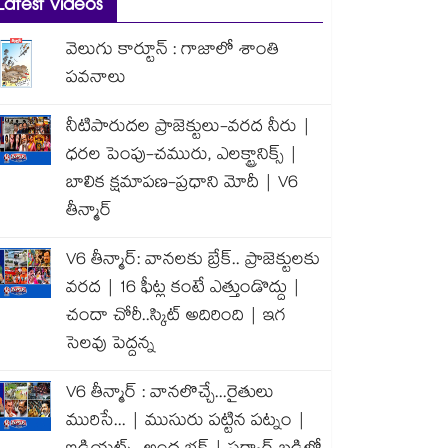
Latest Videos
వెలుగు కార్టూన్ : గాజాలో శాంతి
పవనాలు
నీటిపారుదల ప్రాజెక్టులు-వరద నీరు |
ధరల పెంపు-చమురు, ఎలక్ట్రానిక్స్ |
బాలిక క్షమాపణ-ప్రధాని మోదీ | V6
తీన్మార్
V6 తీన్మార్: వానలకు బ్రేక్.. ప్రాజెక్టులకు
వరద | 16 ఫీట్ల కంటే ఎత్తుండొద్దు |
చందా చోరీ..స్కిట్ అదిరింది | ఇగ
సెలవు పెద్దన్న
V6 తీన్మార్ : వానలొచ్చే...రైతులు
మురిసే... | ముసురు పట్టిన పట్నం |