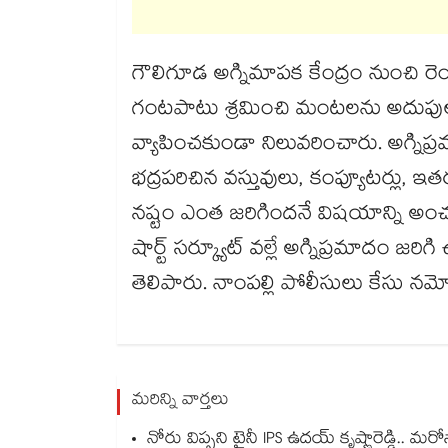
గౌలిగూడ అగ్నిమాపక కేంద్రం నుంచి రెండ
గంటపాటు శ్రమించి మంటలను అదుపుల
వ్యాపించకుండా నిలువరించారు. అగ్నిప్ర
భద్రపరిచిన వస్తువులు, కంప్యూటర్లు, ఇత
నష్టం ఎంత జరిగిందనే విషయాన్ని అంచనా వ
షార్ట్‌‌‌‌ సర్క్యూట్‌‌‌‌ వల్లే అగ్నిప్రమా
తెలిపారు. నాంపల్లి పోలీసులు కేసు నమోదు
మరిన్ని వార్తలు
నోరు విప్పని ట్రైనీ IPS ఉదయ్ కృష్ణారెడ్డి.. మ