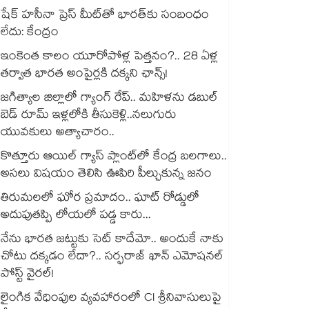
షేక్ హసీనా ప్రెస్ మీట్‎తో భారత్‎కు సంబంధం
లేదు: కేంద్రం
ఇంకెంత కాలం యూరోపోళ్ల పెత్తనం?.. 28 ఏళ్ల
తర్వాత భారత అంపైర్లకి దక్కని ఛాన్స్!
జగిత్యాల జిల్లాలో గ్యాంగ్ రేప్.. మహిళను డబుల్
బెడ్ రూమ్ ఇళ్లలోకి తీసుకెళ్లి..నలుగురు
యువకులు అత్యాచారం..
కొత్తూరు ఆయిల్ గ్యాస్⁪ ప్లాంట్⁫లో కేంద్ర బలగాలు..
అసలు విషయం తెలిసి ఊపిరి పీల్చుకున్న జనం
తిరుమలలో ఘోర ప్రమాదం.. ఘాట్ రోడ్డులో
అదుపుతప్పి లోయలో పడ్డ కారు...
నేను భారత జట్టుకు సెట్ కాదేమో.. అందుకే నాకు
చోటు దక్కడం లేదా?.. సర్ఫరాజ్ ఖాన్ ఎమోషనల్
పోస్ట్ వైరల్!
లైంగిక వేధింపుల వ్యవహారంలో CI శ్రీనివాసులుపై