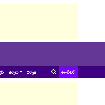
ైఫ్
జిల్లాలు
దర్వాజ
ఈ-పేపర్