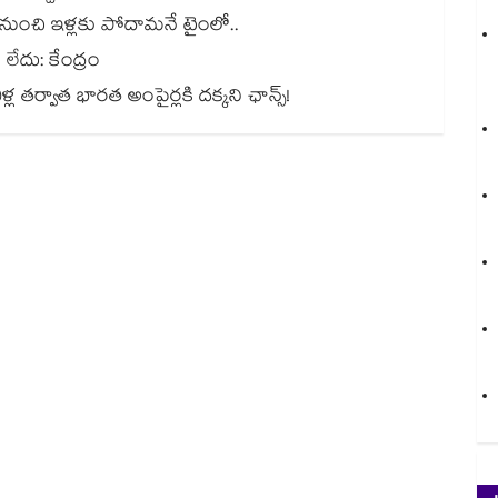
ల నుంచి ఇళ్లకు పోదామనే టైంలో..
లేదు: కేంద్రం
తర్వాత భారత అంపైర్లకి దక్కని ఛాన్స్!