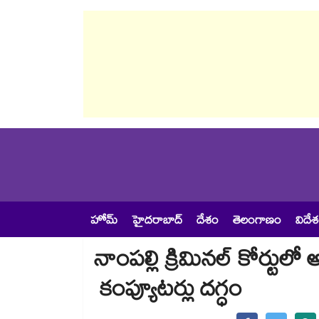
హోమ్
హైదరాబాద్
దేశం
తెలంగాణం
విదే
నాంపల్లి క్రిమినల్‌‌‌‌ కోర్టుల
కంప్యూటర్లు దగ్ధం