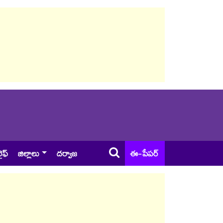
ైఫ్
జిల్లాలు
దర్వాజ
ఈ-పేపర్