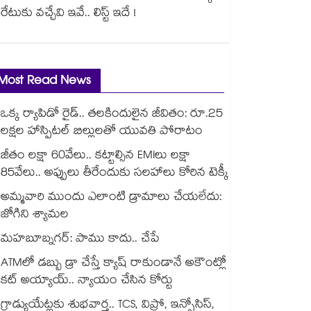
రేటుకు వచ్చేవి ఇవే.. లిస్ట్ ఇదే !
Most Read News
ఒక్క ర్యాపిడో రైడ్.. తలకిందులైన జీవితం: రూ.25
లక్షల హాస్పిటల్ బిల్లులతో యువతి పోరాటం
జీతం లక్షా 60వేలు.. కట్టాల్సిన EMIలు లక్షా
85వేలు.. అప్పులు తీరేందుకు సలహాలు కోరిన టెక్కీ
అమ్మవారి ముందు ఎలాంటి డ్రామాలు చేయలేదు:
జోగిని శ్యామల
మహబూబ్నగర్: పాము కాదు.. చేపే
ATMలో డబ్బు డ్రా చేస్తే క్యాష్ రాకుండానే అకౌంట్లో
కట్ అయ్యాయ్.. న్యాయం చేసిన కోర్టు
గ్రాడ్యుయేట్లకు శుభవార్త.. TCS, విప్రో, ఇన్ఫోసిస్,