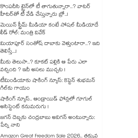
కొంపదీసి ట్రైన్⁬లో టీ తాగుతున్నారా..? వాటర్
హీటర్⁭⁭తో టీ వేడి చేస్తున్నారు బ్రో..!
మెయిన్ స్ట్రీమ్ మీడియా కంటే సోషల్ మీడియాదే
లీడ్ రోల్: మంత్రి వివేక్
మియాపూర్ సంతోష్ దాబాకు వెళ్తుంటారా..? ఇది
తెలిస్తే...!
మీకు తెలుసా..? కూకట్ పల్లికి ఆ పేరు ఎలా
వచ్చింది ? ఇదీ అసలు ముచ్చట !
టీమిండియాకు షాకింగ్ న్యూస్: కెప్టెన్ శుభమన్
గిల్‎కు గాయం
షాకింగ్ న్యూస్.. ఆండ్రాయిడ్ ఫోన్లలో గూగుల్
అసిస్టెంట్ కనుమరుగు !
జగన్ దెబ్బకు చంద్రబాబు అవిగన్ అంటున్నారు:
పేర్ని నాని
Amazon Great Freedom Sale 2026.. తక్కువ