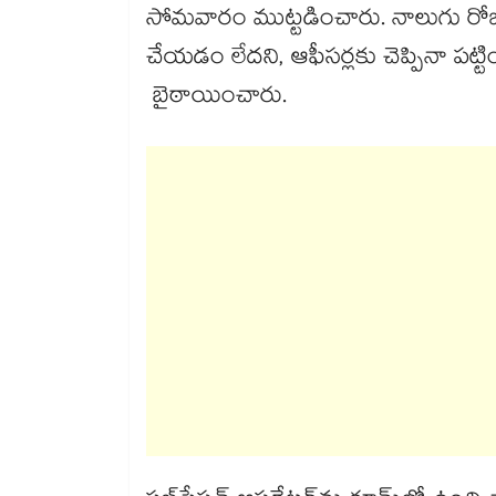
సోమవారం ముట్టడించారు. నాలుగు రోజులుగా వ్య
చేయడం లేదని, ఆఫీసర్లకు చెప్పినా పట్టించుకో
బైఠాయించారు.