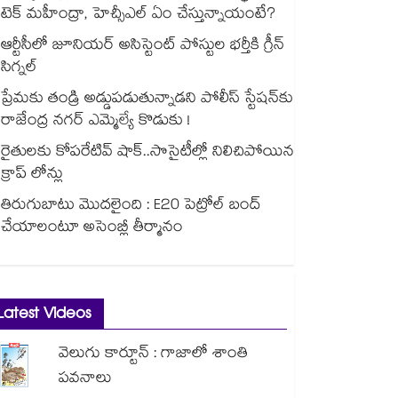
టెక్ మహీంద్రా, హెచ్సీఎల్ ఏం చేస్తున్నాయంటే?
ఆర్టీసీలో జూనియర్ అసిస్టెంట్‌‌ పోస్టుల భర్తీకి గ్రీన్‌‌
సిగ్నల్
ప్రేమకు తండ్రి అడ్డుపడుతున్నాడని పోలీస్ స్టేషన్⁪కు
రాజేంద్ర నగర్ ఎమ్మెల్యే కొడుకు !
రైతులకు కోపరేటివ్ షాక్..సొసైటీల్లో నిలిచిపోయిన
క్రాప్ లోన్లు
తిరుగుబాటు మొదలైంది : E20 పెట్రోల్ బంద్
చేయాలంటూ అసెంబ్లీ తీర్మానం
Latest Videos
వెలుగు కార్టూన్ : గాజాలో శాంతి
పవనాలు