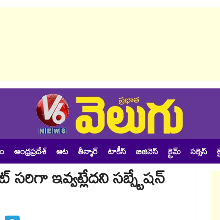
శం
ఆంధ్రప్రదేశ్
ఆట
తీన్మార్
టాకీస్
బిజినెస్
క్రైమ్
సక్సెస్
ల
రిగా ఇవ్వట్లేదని సబ్స్టేషన్