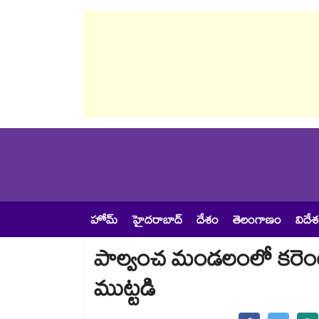
హోమ్
హైదరాబాద్
దేశం
తెలంగాణం
విదే
పాల్వంచ మండలంలో కరెంట్ స
ముట్టడి