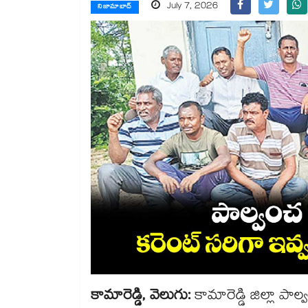
July 7, 2026
నిజామాబాద్
కామారెడ్డి, వెలుగు:
కామారెడ్డి జిల్లా పాల్వంచ మండల