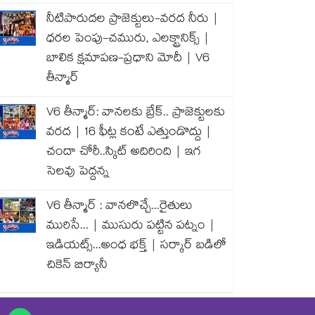
నీటిపారుదల ప్రాజెక్టులు-వరద నీరు |
ధరల పెంపు-చమురు, ఎలక్ట్రానిక్స్ |
బాలిక క్షమాపణ-ప్రధాని మోదీ | V6
తీన్మార్
V6 తీన్మార్: వానలకు బ్రేక్.. ప్రాజెక్టులకు
వరద | 16 ఫీట్ల కంటే ఎత్తుండొద్దు |
చందా చోరీ..స్కిట్ అదిరింది | ఇగ
సెలవు పెద్దన్న
V6 తీన్మార్ : వానలొచ్చే...రైతులు
మురిసే... | ముసురు పట్టిన పట్నం |
ఇడియట్స్...అంధ భక్త్ | సర్కార్ బడిలో
చికెన్ బిర్యానీ