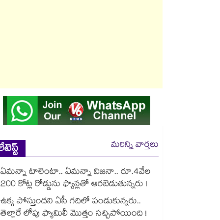
మరిన్ని వార్తలు
లేటెస్ట్
ఏమన్నా టాలెంటా.. ఏమన్నా విజనా.. రూ.4వేల
200 కోట్ల రోడ్డును ఫ్యాన్లతో ఆరబెడుతున్నరు !
ఉక్క పోస్తుందని ఏసీ గదిలో పండుకున్నరు..
తెల్లారే లోపు ఫ్యామిలీ మొత్తం సచ్చిపోయింది !