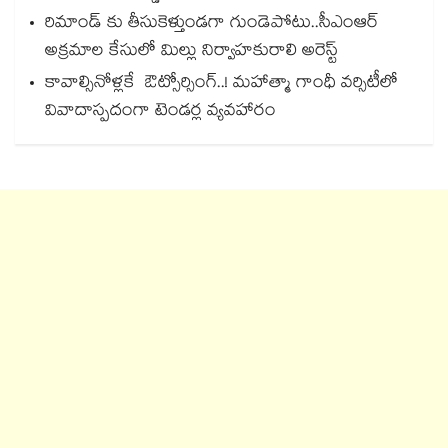
రిమాండ్ కు తీసుకెళ్తుండగా గుండెపోటు..సీఎంఆర్
అక్రమాల కేసులో మిల్లు నిర్వాహకురాలి అరెస్ట్
కావాల్సినోళ్లకే ఔట్సోర్సింగ్..! మహాత్మా గాంధీ వర్సిటీలో
వివాదాస్పదంగా టెండర్ల వ్యవహారం