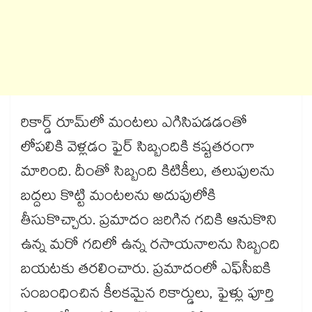
రికార్డ్‌‌‌‌ రూమ్‌‌‌‌లో మంటలు ఎగిసిపడడంతో
లోపలికి వెళ్లడం ఫైర్ సిబ్బందికి కష్టతరంగా
మారింది. దీంతో సిబ్బంది కిటికీలు, తలుపులను
బద్దలు కొట్టి మంటలను అదుపులోకి
తీసుకొచ్చారు. ప్రమాదం జరిగిన గదికి ఆనుకొని
ఉన్న మరో గదిలో ఉన్న రసాయనాలను సిబ్బంది
బయటకు తరలించారు. ప్రమాదంలో ఎఫ్‌‌‌‌సీఐకి
సంబంధించిన కీలకమైన రికార్డులు, ఫైళ్లు పూర్తి