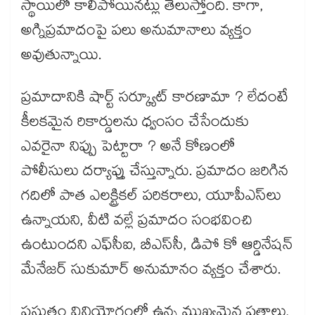
స్థాయిలో కాలిపోయినట్లు తెలుస్తోంది. కాగా,
అగ్నిప్రమాదంపై పలు అనుమానాలు వ్యక్తం
అవుతున్నాయి.
ప్రమాదానికి షార్ట్‌‌‌‌ సర్క్యూట్‌‌‌‌ కారణామా ? లేదంటే
కీలకమైన రికార్డులను ధ్వంసం చేసేందుకు
ఎవరైనా నిప్పు పెట్టారా ? అనే కోణంలో
పోలీసులు దర్యాప్తు చేస్తున్నారు. ప్రమాదం జరిగిన
గదిలో పాత ఎలక్ట్రికల్‌‌‌‌ పరికరాలు, యూపీఎస్‌‌‌‌లు
ఉన్నాయని, వీటి వల్లే ప్రమాదం సంభవించి
ఉంటుందని ఎఫ్‌‌‌‌సీఐ, బీఎస్‌‌‌‌సీ, డిపో కో ఆర్డినేషన్‌‌‌‌
మేనేజర్‌‌‌‌ సుకుమార్‌‌‌‌ అనుమానం వ్యక్తం చేశారు.
ప్రస్తుతం వినియోగంలో ఉన్న ముఖ్యమైన పత్రాలు,