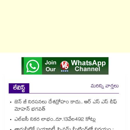
మరిన్ని వార్తలు
లేటెస్ట్
జెన్ జీ నిరసనలు దేశద్రోహం కాదు.. ఆర్ ఎస్ ఎస్ చీఫ్
మోహన్ భగవత్
ఎల్ఐసీ నికర లాభం..రూ.13వేల492 కోట్లు