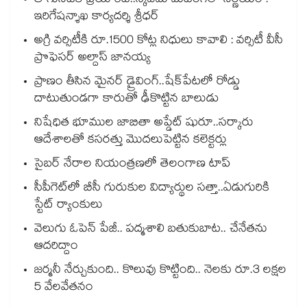
తాగునీటికే ప్రయారిటీ..స్కివమ్ మీటింగ్‌‌‌‌‌‌‌‌‌‌‌‌‌‌‌‌లో నిర్ణయం :
ఇరిగేషన్శాఖ కార్యదర్శి శ్రీధర్
అగ్రి వర్సిటీకి రూ.1500 కోట్ల నిధులు కావాలి : వర్సిటీ వీసీ
ప్రొఫెసర్ అల్దాస్ జానయ్య
ప్రాణం తీసిన మైనర్‌‌ డ్రైవింగ్‌..షేక్‌పేటలో రోడ్డు
దాటుతుండగా కారుతో ఢీకొట్టిన బాలుడు
నిషేధిత భూముల జాబితా అప్డేట్ షురూ..సర్కారు
ఆదేశాలతో కసరత్తు మొదలుపెట్టిన కలెక్టర్లు
సైబర్ నేరాల నియంత్రణలో తెలంగాణ టాప్‌‌‌‌‌‌‌‌‌‌‌‌‌‌‌‌
సీపీగెట్‌‌‌‌‌‌‌‌‌‌‌‌‌‌‌‌లో బీసీ గురుకుల విద్యార్థుల సత్తా..ఏడుగురికి
స్టేట్‌‌‌‌‌‌‌‌‌‌‌‌‌‌‌‌ ర్యాంకులు
వెలుగు ఓపెన్ పేజీ.. పద్మశాలి బతుకుబాట.. చేనేతను
ఆదరిద్దాం
జర్మనీ నేర్చుకుంది.. కొలువు కొట్టింది.. నెలకు రూ.3 లక్షల
5 వేలవేతనం