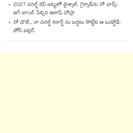
2027 వరల్డ్ కప్‎ జట్టులో జైశ్వాల్, గైక్వాడ్‎కు నో ఛాన్స్:
బిగ్ బాంబ్ పేల్చిన ఆకాష్ చోప్రా
నో డౌట్.. నా వరల్డ్ రికార్డ్ ను బద్దలు కొట్టేది ఆ బుడ్డోడే:
జోస్ బట్లర్