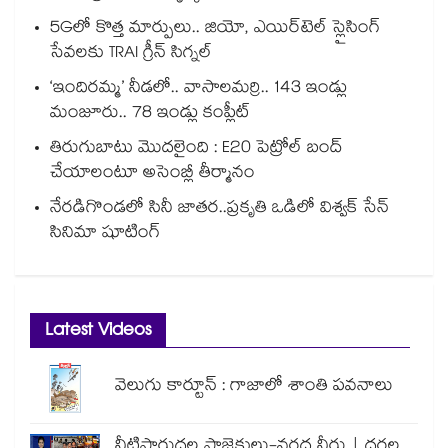
5Gలో కొత్త మార్పులు.. జియో, ఎయిర్‌టెల్ స్లైసింగ్
సేవలకు TRAI గ్రీన్ సిగ్నల్
‘ఇందిరమ్మ’ నీడలో.. వాసాలమర్రి.. 143 ఇండ్లు
మంజూరు.. 78 ఇండ్లు కంప్లీట్
తిరుగుబాటు మొదలైంది : E20 పెట్రోల్ బంద్
చేయాలంటూ అసెంబ్లీ తీర్మానం
నేరడిగొండలో సినీ జాతర..ప్రకృతి ఒడిలో విశ్వక్ సేన్
సినిమా షూటింగ్
Latest Videos
వెలుగు కార్టూన్ : గాజాలో శాంతి పవనాలు
నీటిపారుదల ప్రాజెక్టులు-వరద నీరు | ధరల