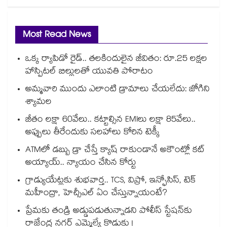
Most Read News
ఒక్క ర్యాపిడో రైడ్.. తలకిందులైన జీవితం: రూ.25 లక్షల
హాస్పిటల్ బిల్లులతో యువతి పోరాటం
అమ్మవారి ముందు ఎలాంటి డ్రామాలు చేయలేదు: జోగిని
శ్యామల
జీతం లక్షా 60వేలు.. కట్టాల్సిన EMIలు లక్షా 85వేలు..
అప్పులు తీరేందుకు సలహాలు కోరిన టెక్కీ
ATMలో డబ్బు డ్రా చేస్తే క్యాష్ రాకుండానే అకౌంట్లో కట్
అయ్యాయ్.. న్యాయం చేసిన కోర్టు
గ్రాడ్యుయేట్లకు శుభవార్త.. TCS, విప్రో, ఇన్ఫోసిస్, టెక్
మహీంద్రా, హెచ్సీఎల్ ఏం చేస్తున్నాయంటే?
ప్రేమకు తండ్రి అడ్డుపడుతున్నాడని పోలీస్ స్టేషన్⁪కు
రాజేంద్ర నగర్ ఎమ్మెల్యే కొడుకు !