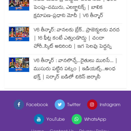
పెంపు-చమురు, ఎలక్ట్రానిక్స్ | బాలిక
క్షమాపణ-ప్రధాని మోదీ | V6 తీన్మార్
V6 తీన్మార్: వానలకు బ్రేక్.. ప్రాజెక్టులకు వరద
| 16 ఫీట్ల కంటే ఎత్తుండొద్దు | చందా
చోరీ..స్కిట్ అదిరింది | ఇగ సెలవు పెద్దన్న
V6 తీన్మార్ : వానలొచ్చే...రైతులు మురిసే... |
ముసురు పట్టిన పట్నం | ఇడియట్స్...అంధ
భక్త్ | సర్కార్ బడిలో చికెన్ బిర్యానీ
Facebook
Twitter
Instagram
YouTube
WhatsApp