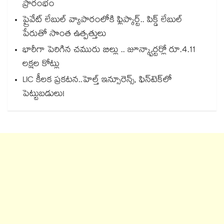
ప్రారంభం
ప్రైవేట్ లేబుల్ వ్యాపారంలోకి ఫ్లిప్కార్ట్.. పిక్డ్ లేబుల్
పేరుతో సొంత ఉత్పత్తులు
భారీగా పెరిగిన చమురు బిల్లు .. జూన్క్వార్టర్లో రూ.4.11
లక్షల కోట్లు
LIC కీలక ప్రకటన..హెల్త్ ఇన్సూరెన్స్, ఫిన్‌టెక్‌లో
పెట్టుబడులు!