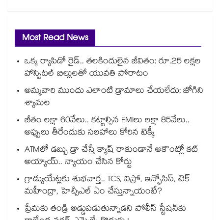
Most Read News
ఒక్క ర్యాపిడో రైడ్.. తలకిందులైన జీవితం: రూ.25 లక్షల
హాస్పిటల్ బిల్లులతో యువతి పోరాటం
అమ్మవారి ముందు ఎలాంటి డ్రామాలు చేయలేదు: జోగిని
శ్యామల
జీతం లక్షా 60వేలు.. కట్టాల్సిన EMIలు లక్షా 85వేలు..
అప్పులు తీరేందుకు సలహాలు కోరిన టెక్కీ
ATMలో డబ్బు డ్రా చేస్తే క్యాష్ రాకుండానే అకౌంట్లో కట్
అయ్యాయ్.. న్యాయం చేసిన కోర్టు
గ్రాడ్యుయేట్లకు శుభవార్త.. TCS, విప్రో, ఇన్ఫోసిస్, టెక్
మహీంద్రా, హెచ్సీఎల్ ఏం చేస్తున్నాయంటే?
ప్రేమకు తండ్రి అడ్డుపడుతున్నాడని పోలీస్ స్టేషన్⁪కు