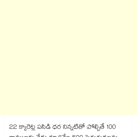
22 క్యారెట్ల పసిడి ధర నిన్నటితో పోల్చితే 100