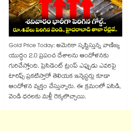
Gold Price Today: అమెరికా సృష్టిస్తున్న వాణిజ్య
యుద్ధం 2.0 ప్రపంచ దేశాలను ఆందోళనకు
గురిచేస్తోంది. ప్రెసిడెంట్ ట్రంప్ ఎప్పుడు ఎవరిపై
టారిఫ్స్ ప్రకటిస్తారో తెలియక ఇన్వెస్టర్లు కూడా
ఆందోళన వ్యక్తం చేస్తున్నారు. ఈ క్రమంలో పసిడి,
వెండి ధరలకు మళ్లీ రెక్కలొచ్చాయి.