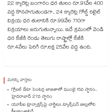
22 క్యారెట్ల బంగారం ధర తులం రూ.91వేల 400
వద్ద కొనసాగుతుండగా.. 24 క్యారెట్ల గోల్డ్ రిటైల్
విక్రయ ధర తులానికి రూ.99వేల 710గా
విక్రయాలు జరుగుతున్నాయి. ఇదే క్రమంలో వెండి
ధర కేజీకి రెండు తెలుగు రాష్ట్రాల్లో కేజీకి
రూ.4వేలు పెరిగి రూ.లక్ష 25వేల వద్ద ఉంది.
మరిన్ని వార్తలు
గ్లోబల్ డేటా సెంటర్ల జాబితాలో ముంబై 15వ స్థానం..
హైదరాబాద్ 27వ స్థానం
యూపీఐ ట్రాన్సాక్షన్స్‌‌‌‌‌‌‌‌‌‌‌‌‌‌‌‌పై చార్జీలు!..ట్యాక్సేషన్ బిల్లులోని