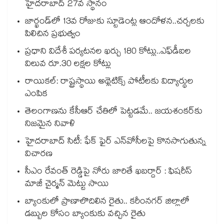
హైదరాబాద్ 27వ స్థానం
జార్ఖండ్‌‌‌‌లో 13వ రోజుకు స్టూడెంట్ల ఆందోళన..చర్చలకు
పిలిచిన ప్రభుత్వం
ప్రధాని విదేశీ పర్యటనల ఖర్చు 180 కోట్లు..ఎఫ్‌‌‌‌‌‌‌‌డీఐల
విలువ రూ.30 లక్షల కోట్లు
రాయికల్: రాష్ట్రస్థాయి అథ్లెటిక్స్ పోటీలకు విద్యార్థుల
ఎంపిక
తెలంగాణను కేసీఆర్‌‌ చేతిలో పెట్టడమే.. జయశంకర్‌‌కు
నిజమైన నివాళి
హైదరాబాద్ సిటీ: ఫేక్ ఫైర్ ఎన్‌వోసీలపై కొనసాగుతున్న
విచారణ
సీఎం రేవంత్ రెడ్డిపై నోరు జారితే ఖబర్దార్ : ఫిషరీస్
మాజీ చైర్మన్ మెట్టు సాయి
బ్యాంకులో ప్రాణాలొదిలిన రైతు.. కరీంనగర్ జిల్లాలో
డబ్బుల కోసం బ్యాంకుకు వచ్చిన రైతు