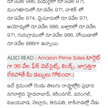
రూ.9వేల 986, మధురైలో రూ.9వేల 971,
మంగళూరులో రూ.9వేల 971, నాశిక్ లో
రూ.9వేల 974, మైసూరులో రూ.9వేల 971,
అయోధ్యలో రూ.9వేల 986, బళ్లారిలో రూ.9వేల
971, గురుగ్రాములో రూ.9వేల 986, నోయిడాలో
రూ.9వేల 986గా ఉన్నాయి.
ALSO READ :
Amazon Prime Sales టార్గెట్
గా 36 వేల ఫేక్ వెబ్‌సైట్స్, లింక్స్.. జాగ్రత్తగా
లేకపోతే మీ డబ్బులు గోవిందా..!
ఇదే క్రమంలో రెండు తెలుగు రాష్ట్రాల్లోని ప్రధాన
నగరాలైన హైదరాబాద్, కరీంనగర్, వరంగల్,
విజయవాడ, నెల్లూరు, తిరుపతి, కాకినాడల్లో నేడు