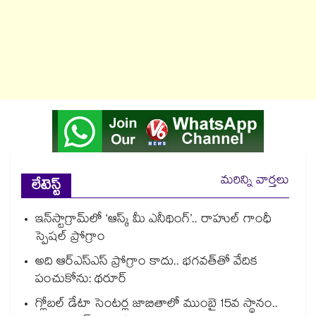
మరిన్ని వార్తలు
లేటెస్ట్
ఇన్‌‌‌‌స్టాగ్రామ్‌‌‌‌లో ‘ఆస్క్ మీ ఎనీథింగ్’.. రాహుల్ గాంధీ
స్పెషల్ ప్రోగ్రాం
అది ఆర్ఎస్ఎస్ ప్రోగ్రాం కాదు.. భగవత్‌‌తో వేదిక
పంచుకోను: థరూర్
గ్లోబల్ డేటా సెంటర్ల జాబితాలో ముంబై 15వ స్థానం..