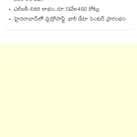
కీలకాంశాలివే..
ఎల్ఐసీ నికర లాభం..రూ.13వేల492 కోట్లు
హైదరాబాద్‌‌‌‌‌‌‌‌లో మైక్రోసాఫ్ట్ భారీ డేటా సెంటర్ ప్రారంభం