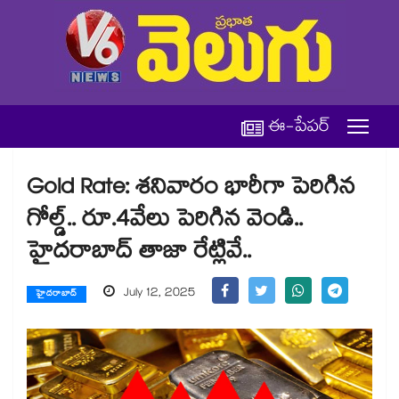
ఈ-పేపర్
Gold Rate: శనివారం భారీగా పెరిగిన
గోల్డ్.. రూ.4వేలు పెరిగిన వెండి..
హైదరాబాద్ తాజా రేట్లివే..
July 12, 2025
హైదరాబాద్