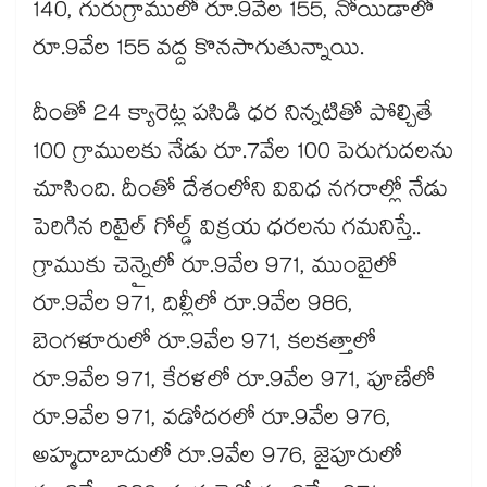
140, గురుగ్రాములో రూ.9వేల 155, నోయిడాలో
రూ.9వేల 155 వద్ద కొనసాగుతున్నాయి.
దీంతో 24 క్యారెట్ల పసిడి ధర నిన్నటితో పోల్చితే
100 గ్రాములకు నేడు రూ.7వేల 100 పెరుగుదలను
చూసింది. దీంతో దేశంలోని వివిధ నగరాల్లో నేడు
పెరిగిన రిటైల్ గోల్డ్ విక్రయ ధరలను గమనిస్తే..
గ్రాముకు చెన్నైలో రూ.9వేల 971, ముంబైలో
రూ.9వేల 971, దిల్లీలో రూ.9వేల 986,
బెంగళూరులో రూ.9వేల 971, కలకత్తాలో
రూ.9వేల 971, కేరళలో రూ.9వేల 971, పూణేలో
రూ.9వేల 971, వడోదరలో రూ.9వేల 976,
అహ్మదాబాదులో రూ.9వేల 976, జైపూరులో