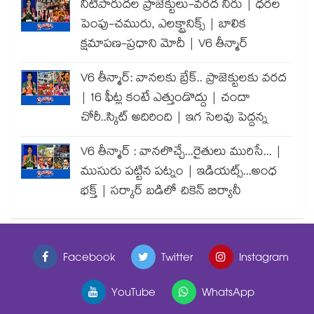
నీటిపారుదల ప్రాజెక్టులు-వరద నీరు | ధరల
పెంపు-చమురు, ఎలక్ట్రానిక్స్ | బాలిక
క్షమాపణ-ప్రధాని మోదీ | V6 తీన్మార్
V6 తీన్మార్: వానలకు బ్రేక్.. ప్రాజెక్టులకు వరద
| 16 ఫీట్ల కంటే ఎత్తుండొద్దు | చందా
చోరీ..స్కిట్ అదిరింది | ఇగ సెలవు పెద్దన్న
V6 తీన్మార్ : వానలొచ్చే...రైతులు మురిసే... |
ముసురు పట్టిన పట్నం | ఇడియట్స్...అంధ
భక్త్ | సర్కార్ బడిలో చికెన్ బిర్యానీ
Facebook
Twitter
Instagram
YouTube
WhatsApp