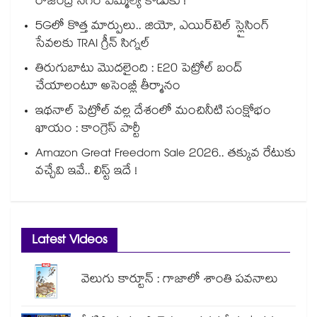
రాజేంద్ర నగర్ ఎమ్మెల్యే కొడుకు !
5Gలో కొత్త మార్పులు.. జియో, ఎయిర్‌టెల్ స్లైసింగ్
సేవలకు TRAI గ్రీన్ సిగ్నల్
తిరుగుబాటు మొదలైంది : E20 పెట్రోల్ బంద్
చేయాలంటూ అసెంబ్లీ తీర్మానం
ఇథనాల్ పెట్రోల్ వల్ల దేశంలో మంచినీటి సంక్షోభం
ఖాయం : కాంగ్రెస్ పార్టీ
Amazon Great Freedom Sale 2026.. తక్కువ రేటుకు
వచ్చేవి ఇవే.. లిస్ట్ ఇదే !
Latest Videos
వెలుగు కార్టూన్ : గాజాలో శాంతి పవనాలు