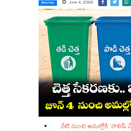
June 4, 2026
తెలంగాణం
నేటి నుంచి అమల్లోకి ‘సాలిడ్ వేస్ట్ మేనే