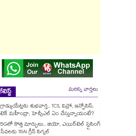
మరిన్ని వార్తలు
లేటెస్ట్
గ్రాడ్యుయేట్లకు శుభవార్త.. TCS, విప్రో, ఇన్ఫోసిస్,
టెక్ మహీంద్రా, హెచ్సీఎల్ ఏం చేస్తున్నాయంటే?
5Gలో కొత్త మార్పులు.. జియో, ఎయిర్‌టెల్ స్లైసింగ్
సేవలకు TRAI గ్రీన్ సిగ్నల్