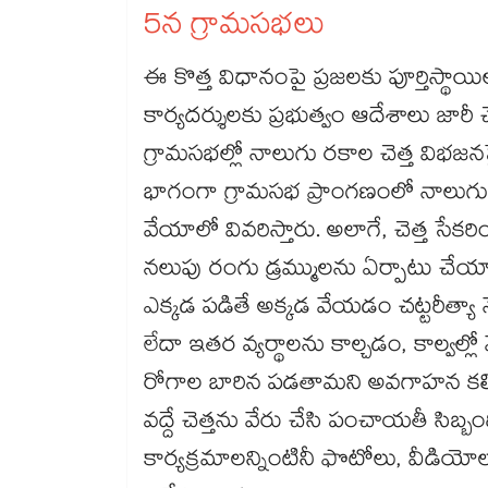
5న గ్రామసభలు
ఈ కొత్త విధానంపై ప్రజలకు పూర్తిస్
కార్యదర్శులకు ప్రభుత్వం ఆదేశాలు జార
గ్రామసభల్లో నాలుగు రకాల చెత్త విభజనపై ప
భాగంగా గ్రామసభ ప్రాంగణంలో నాలుగు 
వేయాలో వివరిస్తారు. అలాగే, చెత్త సేకరిం
నలుపు రంగు డ్రమ్ములను ఏర్పాటు చేయాల
ఎక్కడ పడితే అక్కడ వేయడం చట్టరీత్యా నేర
లేదా ఇతర వ్యర్థాలను కాల్చడం, కాల్వల్
రోగాల బారిన పడతామని అవగాహన కల్పిస
వద్దే చెత్తను వేరు చేసి పంచాయతీ సిబ
కార్యక్రమాలన్నింటినీ ఫొటోలు, వీడియో