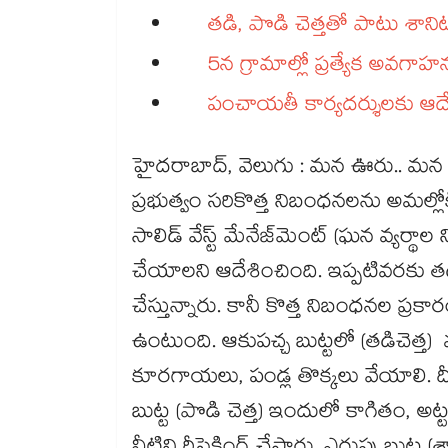
తడి, పొడి చెత్తతో పాటు శానిటరీ, డేంజరస
5న గ్రామాల్లో ప్రత్యేక అవగాహ
పంచాయతీ కార్యదర్శులకు ఆదే
హైదరాబాద్, వెలుగు : మన ఊరు.. మన ప
ప్రభుత్వం సరికొత్త నిబంధనలను అమల్లోక
సాలిడ్‌‌‌‌‌‌‌‌ వేస్ట్‌‌‌‌‌‌‌‌ మేనేజ్‌‌‌‌‌‌‌‌మెంట్‌‌
చేయాలని ఆదేశించింది. ఇప్పటివరకు తడి
చేస్తున్నారు. కానీ కొత్త నిబంధనల ప్రక
ఉంటుంది. ఆకుపచ్చ బుట్టలో (తడిచెత్త)
కూరగాయలు, పండ్ల తొక్కలు వేయాలి. దీనిని
బుట్ట (పొడి చెత్త) ఇందులో కాగితం, అట్టప