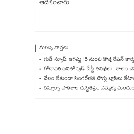
ఆదేశించారు.
మరిన్ని వార్తలు
గుడ్ న్యూస్: ఆగస్టు 15 నుంచి కొత్త రేషన్ కార
గోదావరి ఖనిలో ఫుడ్ సేఫ్టీ తనిఖీలు.. కాలం చెల్ల
వేలం లేకుండా సింగరేణికి బొగ్గు బ్లాక్‌‌‌‌‌‌‌‌
కస్తూర్బా పాఠశాల దుస్థితిపై.. ఎమ్మెల్యే మం