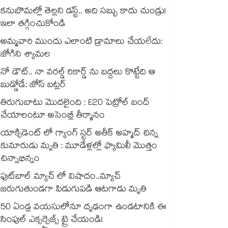
కనుబొమల్లో తెల్లని డస్ట్.. అది సబ్బు కాదు చుండ్రు!
ఇలా తగ్గించుకోండి
అమ్మవారి ముందు ఎలాంటి డ్రామాలు చేయలేదు:
జోగిని శ్యామల
నో డౌట్.. నా వరల్డ్ రికార్డ్ ను బద్దలు కొట్టేది ఆ
బుడ్డోడే: జోస్ బట్లర్
తిరుగుబాటు మొదలైంది : E20 పెట్రోల్ బంద్
చేయాలంటూ అసెంబ్లీ తీర్మానం
యాక్సిడెంట్ లో గ్యాంగ్ స్టర్ అతీక్ అహ్మద్ చిన్న
కుమారుడు మృతి : మూడేళ్లల్లో ఫ్యామిలీ మొత్తం
చిన్నాభిన్నం
ఫుట్‌బాల్ మ్యాచ్ లో విషాదం..మ్యాచ్
జరుగుతుండగా పిడుగుపడి ఆటగాడు మృతి
50 ఏండ్ల వయసులోనూ దృఢంగా ఉండటానికి ఈ
సింపుల్ ఎక్సర్సైజ్స్ ట్రై చేయండి!