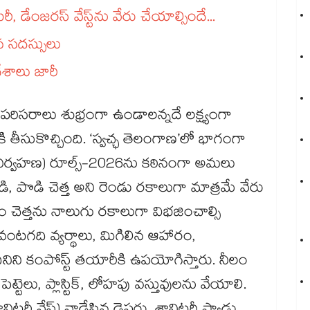
్‌‌‌‌‌‌‌‌ వేస్ట్‌‌‌‌‌‌‌‌ను వేరు చేయాల్సిందే...
న సదస్సులు
శాలు జారీ
రిసరాలు శుభ్రంగా ఉండాలన్నదే లక్ష్యంగా
ి తీసుకొచ్చింది. ‘స్వచ్ఛ తెలంగాణ’లో భాగంగా
‌‌‌‌‌‌ (ఘన వ్యర్థాల నిర్వహణ) రూల్స్-2026ను కఠినంగా అమలు
, పొడి చెత్త అని రెండు రకాలుగా మాత్రమే వేరు
ారం చెత్తను నాలుగు రకాలుగా విభజించాల్సి
 వంటగది వ్యర్థాలు, మిగిలిన ఆహారం,
 కంపోస్ట్‌‌‌‌‌‌‌‌ తయారీకి ఉపయోగిస్తారు. నీలం
ెట్టెలు, ప్లాస్టిక్, లోహపు వస్తువులను వేయాలి.