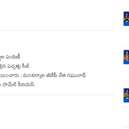
్డుల పంపిణీ
ిన పచ్చళ్లు సీజ్
లు కేటాయించారు : మంచిర్యాల బీజేపీ నేత రఘునాథ్
దుల సామేల్ సీరియస్