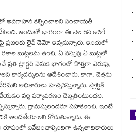
థాయిలో అవగాహన కల్పించాలని పంచాయతీ
ీ చేసింది. ఇందులో భాగంగా ఈ నెల 5న జరిగే
్రజలకు లైవ్‌‌‌‌‌‌‌‌ డెమో ఇవ్వనున్నారు. ఇందులో
రకాల బుట్టలను ఉంచి, ఏ వస్తువు ఏ బుట్టలో
చే ప్రతి ట్రాక్టర్ వెనుక భాగంలో కొత్తగా ఎరుపు,
ని కార్యదర్శులను ఆదేశించారు. కాగా, చెత్తను
మని అధికారులు హెచ్చరిస్తున్నారు. ప్లాస్టిక్
లో వేయడం వల్ల పర్యావరణం దెబ్బతింటుందని,
్తున్నారు. గ్రామస్తులందరూ సహకరించి, ఇంటి
్బందికి అందజేయాలని కోరుతున్నారు. ఈ
ల రూపంలో నివేదించాల్సిందిగా ఉన్నతాధికారులు