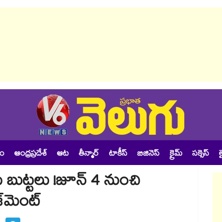
శం
ఆంధ్రప్రదేశ్
ఆట
తీన్మార్
టాకీస్
బిజినెస్
క్రైమ్
సక్సెస్
ల
ు బుట్టలు !జూన్ 4 నుంచి
మెంట్‌‌‌‌‌‌