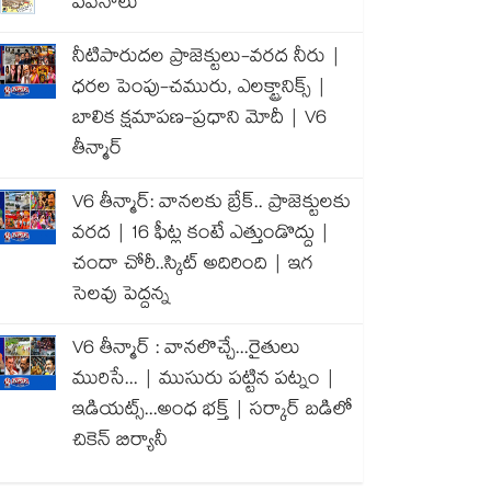
పవనాలు
నీటిపారుదల ప్రాజెక్టులు-వరద నీరు |
ధరల పెంపు-చమురు, ఎలక్ట్రానిక్స్ |
బాలిక క్షమాపణ-ప్రధాని మోదీ | V6
తీన్మార్
V6 తీన్మార్: వానలకు బ్రేక్.. ప్రాజెక్టులకు
వరద | 16 ఫీట్ల కంటే ఎత్తుండొద్దు |
చందా చోరీ..స్కిట్ అదిరింది | ఇగ
సెలవు పెద్దన్న
V6 తీన్మార్ : వానలొచ్చే...రైతులు
మురిసే... | ముసురు పట్టిన పట్నం |
ఇడియట్స్...అంధ భక్త్ | సర్కార్ బడిలో
చికెన్ బిర్యానీ