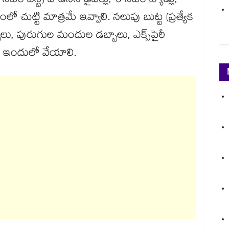
ట (శానిటరీ వేస్ట్) వాడేసిన డైపర్లు, శానిటరీ ప్యాడ్లు,
లో చుట్టి మాత్రమే ఇవ్వాలి. నలుపు బుట్ట (ప్రత్యేక
ు, పురుగుల మందుల డబ్బాలు, ఎక్స్‌‌‌‌‌‌‌‌పైరీ
ు ఇందులో వేయాలి.