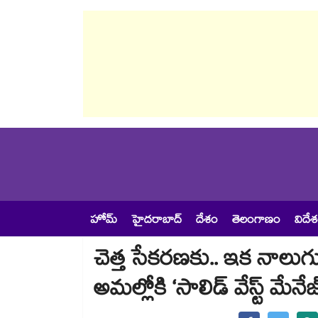
హోమ్
హైదరాబాద్
దేశం
తెలంగాణం
విదే
చెత్త సేకరణకు.. ఇక నాలుగ
అమల్లోకి ‘సాలిడ్ వేస్ట్ మేనేజ్‌‌‌‌‌‌‌‌