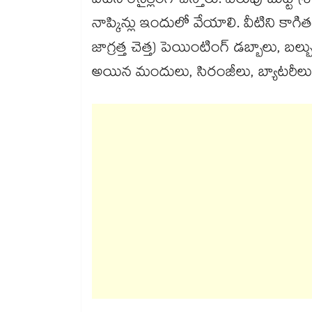
వీటిని రీసైక్లింగ్‌‌‌‌‌‌‌‌ చేస్తారు. ఎరుపు బుట్
నాప్కిన్లు ఇందులో వేయాలి. వీటిని కాగితం
జాగ్రత్త చెత్త) పెయింటింగ్ డబ్బాలు, బల్బుల
అయిన మందులు, సిరంజీలు, బ్యాటరీల