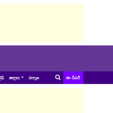
ైఫ్
జిల్లాలు
దర్వాజ
ఈ-పేపర్