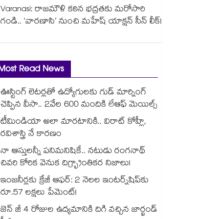
Varanasi: రాజమౌళి కఠిన భద్రతకు మరోసారి
గండి.. ‘వారణాసి’ నుంచి మహేష్ యాక్షన్ సీన్ లీక్!
Most Read News
ఊస్టింగ్ లెటర్లతో ఉద్యోగులకు గుడ్ మార్నింగ్
చెప్పిన వీసా.. 2వేల 600 మందికి లేఆఫ్ మెయిల్స్
టీమిండియా అలా మారటానికి.. విరాట్ కోహ్లీ,
రవిశాస్త్రి నే కారణం
నా ఆస్తులన్నీ పనిమనిషికే.. నటుడు రంగనాథ్
చివరి కోరిక వెనుక దిగ్భ్రాంతికర నిజాలు!
ఇంజనీర్లకు క్రేజీ ఆఫర్: 2 నెలల ఇంటర్న్‌షిప్‌కు
రూ.57 లక్షలు పేమెంట్!
జెన్ జీ 4 రోజుల ఉద్యమానికి దిగి వచ్చిన జార్ఖండ్