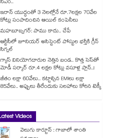
సీఎం..
ఇరాన్ యుద్ధంతో 3 నెలల్లోనే రూ.7లక్షల 70వేల
కోట్లు సంపాదించిన ఆయిల్ కంపెనీలు
మహబూబ్నగర్: పాము కాదు.. చేపే
ఆర్టీసీలో జూనియర్ అసిస్టెంట్‌‌ పోస్టుల భర్తీకి గ్రీన్‌‌
సిగ్నల్
గ్యాస్ వినియోగదారుల నెత్తిన బండ.. కొత్త సెస్‌తో
మోడీ సర్కార్ రూ.4 లక్షల కోట్లు వసూళ్ల ప్లాన్..!
జీతం లక్షా 60వేలు.. కట్టాల్సిన EMIలు లక్షా
85వేలు.. అప్పులు తీరేందుకు సలహాలు కోరిన టెక్కీ
Latest Videos
వెలుగు కార్టూన్ : గాజాలో శాంతి