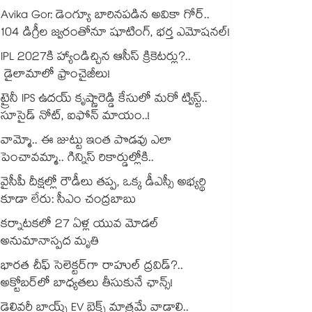
Avika Gor: డెంగ్యూ బారినపడిన అవికా గోర్..
104 డిగ్రీల జ్వరంతోనూ షూటింగ్, భర్త ఎమోషనల్!
IPL 2027కి హ్యాండిచ్చిన ఆసీస్ క్రికెటర్లు?..
డైలామాలో ఫ్రాంచైజీలు!
ట్రైనీ IPS ఉదయ్‌ కృష్ణారెడ్డి కేసులో మరో ట్విస్ట్..
సూసైడ్‌ నోట్‌, ఐఫోన్‌ మాయం..!
వామ్మో.. ఈ జుట్టు ఇంత పొడవు ఎలా
పెంచావమ్మా.. గిన్నిస్ రికార్డుల్లోకి..
వైసీపీ దీక్షల్లో రౌడీలు తప్ప, ఒక్క డీఎస్సీ అభ్యర్థి
కూడా లేరు: సీఎం చంద్రబాబు
కర్నాటకలో 27 ఏళ్ల యువ మోడల్
అనుమానాస్పద మృతి
భారత చీఫ్ సెలెక్టర్⁬గా రాహుల్ ద్రవిడ్?..
అక్టోబర్‌లో బాధ్యతలు తీసుకునే ఛాన్స్!
డెలివరీ బాయ్స్ EV బైక్స్ మాత్రమే వాడాలి..