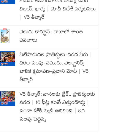
కేసును ఉపసంహరించుకున్న సీఎం
విజయ్ భార్య | మోదీ విదేశీ పర్యటనలు
| V6 తీన్మార్
వెలుగు కార్టూన్ : గాజాలో శాంతి
పవనాలు
నీటిపారుదల ప్రాజెక్టులు-వరద నీరు |
ధరల పెంపు-చమురు, ఎలక్ట్రానిక్స్ |
బాలిక క్షమాపణ-ప్రధాని మోదీ | V6
తీన్మార్
V6 తీన్మార్: వానలకు బ్రేక్.. ప్రాజెక్టులకు
వరద | 16 ఫీట్ల కంటే ఎత్తుండొద్దు |
చందా చోరీ..స్కిట్ అదిరింది | ఇగ
సెలవు పెద్దన్న