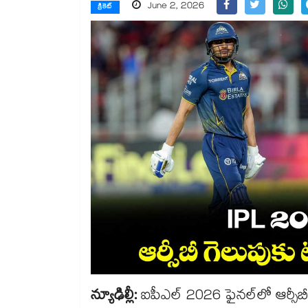
June 2, 2026
క్రికెట్
న్యూఢిల్లీ:
ఐపీఎల్ 2026 ఫైనల్‎లో ఆర్సీబీ