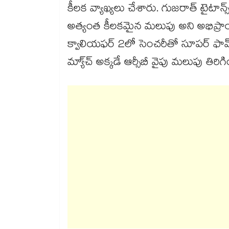
కీలక వ్యాఖ్యలు చేశారు. గుజరాత్ టైటాన్స్
అత్యంత కీలకమైన మలుపు అని అభిప్రాయం 
క్వాలియఫర్ 2లో సెంచరీతో సూపర్ ఫామ్
మ్యా్చ్ అక్కడే ఆర్సీబీ వైపు మలుపు తిరిగ