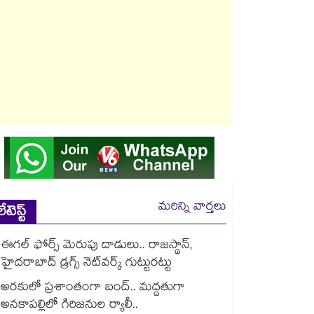
మరిన్ని వార్తలు
లేటెస్ట్
ఈగల్ ఫోర్స్ మెరుపు దాడులు.. రాజస్థాన్,
హైదరాబాద్‌ డ్రగ్స్‌ నెట్‌వర్క్‌ గుట్టురట్టు
అరకులో ప్రశాంతంగా బంద్.. మద్దతుగా
అనకాపల్లిలో గిరిజనుల ర్యాలీ..