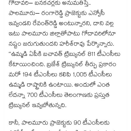
గోదావరి– బనకచర్లకు అనుమతిస్తే..
పాలమూరు– రంగారెడ్డి ప్రాజెక్టుకు ఎన్వోసీ
ఇవ్వండని రేవంత్‌‌రెడ్డి అంటున్నారని, దాని వల్ల
ఇటు పాలమూరు జిల్లాతోపాటు గోదావరిలోనూ
నష్టం జరుగుతుందని హరీశ్‌‌రావు పేర్కొన్నారు.
‘‘ఉమ్మడి ఏపీకి బచావత్​ ట్రిబ్యునల్​ 811 టీఎంసీలు
కేటాయించింది. బ్రజేశ్​ ట్రిబ్యునల్​ తీర్పు ప్రకారం
మరో 194 టీఎంసీలు కలిపి 1,005 టీఎంసీలు
ఉమ్మడి రాష్ట్రానికి ఉంటాయి. అందులో ఎంత
లేదన్నా 700 టీఎంసీలు తెలంగాణకు ప్రస్తుత
ట్రిబ్యునల్​ ఇవ్వబోతున్నది.
కానీ, పాలమూరు ప్రాజెక్టుకు 90 టీఎంసీలకు