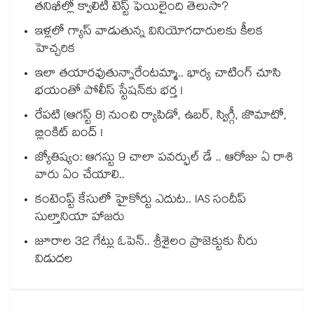
తనిఖీల్లో క్వాలిటీ టెస్ట్ ఫెయిలైంది తెలుసా?
ఇళ్లలో గ్యాస్ వాడుతున్న వినియోగదారులకు కీలక
హెచ్చరిక
ఇలా తయారవుతున్నారేంటమ్మా.. భార్య చాటింగ్ చూసి
భయంతో పోలీస్ స్టేషన్⁫కు భర్త !
రేపటి (ఆగస్ట్ 8) నుంచి ర్యాపిడో, ఉబర్, స్విగ్గీ, జొమాటో,
బ్లింకిట్ బంద్ !
జ్యోతిష్యం: ఆగస్టు 9 చాలా పవర్ఫుల్ డే .. ఆరోజు ఏ రాశి
వారు ఏం చేయాలి..
కంటెంప్ట్ కేసులో హైకోర్టు ఎదుట.. IAS సందీప్
సుల్తానియా హాజరు
జూరాల 32 గేట్లు ఓపెన్.. శ్రీశైలం ప్రాజెక్టుకు నీరు
విడుదల