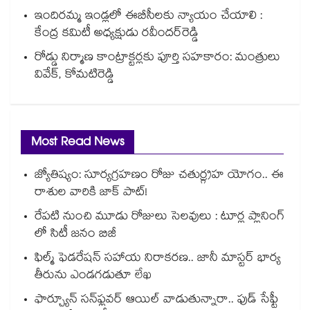
ఇందిరమ్మ ఇండ్లలో ఈబీసీలకు న్యాయం చేయాలి :
కేంద్ర కమిటీ అధ్యక్షుడు రవీందర్‌‌‌‌రెడ్డి
రోడ్డు నిర్మాణ కాంట్రాక్టర్లకు పూర్తి సహకారం: మంత్రులు
వివేక్, కోమటిరెడ్డి
Most Read News
జ్యోతిష్యం: సూర్యగ్రహణం రోజు చతుర్గ్రహ యోగం.. ఈ
రాశుల వారికి జాక్ పాట్!
రేపటి నుంచి మూడు రోజులు సెలవులు : టూర్ల ప్లానింగ్
లో సిటీ జనం బిజీ
ఫిల్మ్ ఫెడరేషన్ సహాయ నిరాకరణ.. జానీ మాస్టర్ భార్య
తీరును ఎండగడుతూ లేఖ
ఫార్చ్యూన్ సన్‌ఫ్లవర్ ఆయిల్ వాడుతున్నారా.. ఫుడ్ సేఫ్టీ