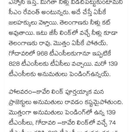
ఎన్వోసీ ఇస్తే.. మిగతా నీళ్లు విడిచిపెట్టుకుంటామని
సీఎం రేవంత్​ అంటున్నరు. అదే చేస్తే ఏపీకే
జలహక్కులు వెళ్తాయి. తెలంగాణకు నీళ్లు కట్​
అవుతాయి. ఇటు జీసీ లింక్‌‌లో వచ్చే నీళ్లు కూడా
తెలంగాణకు రావు. మొత్తం ఏపీకే పోతయ్.
గోదావరిలో 968 టీఎంసీలకుగానూ ఇప్పటికే
828 టీఎంసీలకు టీఏసీలు వచ్చాయి. మరో 139
టీఎంసీలకు అనుమతులు పెండింగ్​ఉన్నయ్​.
పోలవరం–కావేరి లింక్‌‌ పూర్తయ్యాక మన
ప్రాజెక్టులు అనుమతులు రావడం కష్టమైపోతుంది.
మొత్తంగా అనుమతులు పెండింగ్‌‌లో ఉన్న 139
టీఎంసీలు, గోదావరి –కావేరి లింక్‌‌లో వచ్చే 74