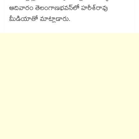
ఆదివారం తెలంగాణభవన్​లో హరీశ్‌‌రావు
మీడియాతో మాట్లాడారు.