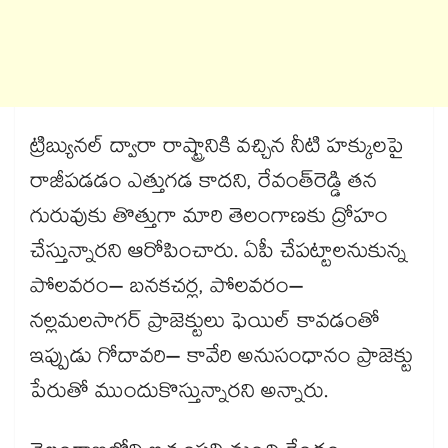
ట్రిబ్యునల్​ ద్వారా రాష్ట్రానికి వచ్చిన నీటి హక్కులపై
రాజీపడడం ఎత్తుగడ కాదని, రేవంత్‌‌రెడ్డి తన
గురువుకు తొత్తుగా మారి తెలంగాణకు ద్రోహం
చేస్తున్నారని ఆరోపించారు. ఏపీ చేపట్టాలనుకున్న
పోలవరం– బనకచర్ల, పోలవరం–
నల్లమలసాగర్​ ప్రాజెక్టులు ఫెయిల్​ కావడంతో
ఇప్పుడు గోదావరి– కావేరి అనుసంధానం ప్రాజెక్టు
పేరుతో ముందుకొస్తున్నారని అన్నారు.