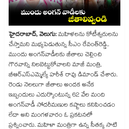
హైదరాబాద్, వెలుగు:
మహిళలను కోటీశ్వరులను
చేస్తామని మభ్యపెడుతున్న సీఎం రేవంత్​రెడ్డి..
ముందు అంగన్​వాడీలకు జీతాలు చెల్లించి
గౌరవాన్ని నిలబెట్టుకోవాలని మాజీ మంత్రి,
బీఆర్ఎస్​ఎమ్మెల్యే హరీశ్ రావు డిమాండ్ చేశారు.
రెండు నెలలుగా జీతాలు అందక అనేక
ఇబ్బందులు ఎదుర్కొంటున్న 62 వేల మంది
అంగన్​వాడీ సోదరీమణుల కష్టాలు కనిపించడం
లేదా అని మంగళవారం ఓ ప్రకటనలో
ప్రశ్నించారు. మహిళా మంత్రిగా ఉన్న సీతక్క సాటి