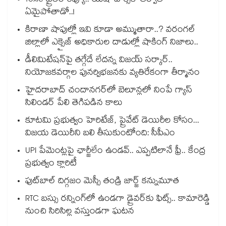
Toxic ట్రైలర్ రివ్యూ.. యష్ ‘టాక్సిక్’ తర్వాత
ఏమైపోతాడో..!
కిరాణా షాపుల్లో ఇవి కూడా అమ్ముతారా..? వరంగల్
జిల్లాలో ఎక్సైజ్ అధికారుల దాడుల్లో షాకింగ్ నిజాలు..
డీలిమిటేషన్‎పై తగ్గేదే లేదన్న విజయ్ సర్కార్..
నియోజకవర్గాల పునర్విభజనకు వ్యతిరేకంగా తీర్మానం
హైదరాబాద్⁪ చందానగర్⁫లో బెలూన్లలో నింపే గ్యాస్
సిలిండర్ పేలి తెగిపడిన కాలు
కూటమి ప్రభుత్వం హెరిటేజ్, ప్రైవేట్ డెయిరీల కోసం...
విజయ డెయిరీని బలి తీసుకుంటోంది: సీపీఎం
UPI పేమెంట్లపై ఛార్జీలేం ఉండవ్.. ఎప్పటిలానే ఫ్రీ.. కేంద్ర
ప్రభుత్వం క్లారిటీ
ఫుట్‎బాల్ దిగ్గజం మెస్సీ తండ్రి జార్జ్ కన్నుమూత
RTC బస్సు రన్నింగ్⁫లో ఉండగా డ్రైవర్‌కు ఫిట్స్.. కామారెడ్డి
నుంచి సిరిసిల్ల వస్తుండగా ఘటన