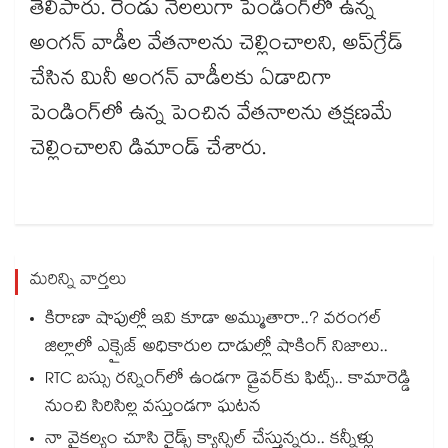
తెలిపారు. రెండు నెలలుగా పెండింగ్‌‌లో ఉన్న
అంగన్‌‌ వాడీల వేతనాలను చెల్లించాలని, అప్‌‌గ్రేడ్
చేసిన మినీ అంగన్‌‌ వాడీలకు ఏడాదిగా
పెండింగ్‌‌లో ఉన్న పెంచిన వేతనాలను తక్షణమే
చెల్లించాలని డిమాండ్ చేశారు.
మరిన్ని వార్తలు
కిరాణా షాపుల్లో ఇవి కూడా అమ్ముతారా..? వరంగల్
జిల్లాలో ఎక్సైజ్ అధికారుల దాడుల్లో షాకింగ్ నిజాలు..
RTC బస్సు రన్నింగ్⁫లో ఉండగా డ్రైవర్‌కు ఫిట్స్.. కామారెడ్డి
నుంచి సిరిసిల్ల వస్తుండగా ఘటన
నా వైకల్యం చూసి రైడ్స్ క్యాన్సిల్ చేస్తున్నరు.. కన్నీళ్లు