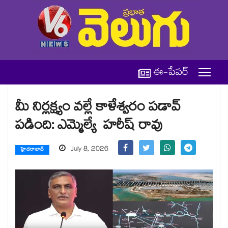
ఈ-పేపర్
మీ నిర్లక్ష్యం వల్లే కాళేశ్వరం పడావ్
పడింది: ఎమ్మెల్యే హరీష్ రావు
July 8, 2026
హైదరాబాద్