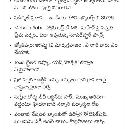
ఇంజినీరింగ్ చేశారా ? రైల్వే సంస్థలో ఉద్యోగాలు.. నెలకు
మంచి జీతం.. పూర్తి వివరాలివే!
పడిక్కల్‌‌ ప్రతాపం..ఇండియా తొలి ఇన్నింగ్స్‌‌లో 357/6
Mahesh Babu: హ్యాపీ బర్త్ డే MB.. మహేష్‌పై నమ్రత
ప్రేమ వర్షం.. ఫిదా అవుతున్న సూపర్‌స్టార్ ఫ్యాన్స్
జ్యోతిష్యం: ఆగస్టు 12 సూర్యగ్రహణం.. ఏ రాశి వారు ఏం
చేయాలి..!
Toxic ట్రైలర్ రివ్యూ.. యష్ ‘టాక్సిక్’ తర్వాత
ఏమైపోతాడో..!
ప్రతి పల్లెకూ ఆర్టీసీ బస్సు..బస్సులు రాని గ్రామాలపై..
రాష్ట్రవ్యాప్తంగా సర్వే
సుప్రీం కోర్టు చీఫ్ జస్టిస్⁭కు షాక్.. ముఖ్య అతిథిగా
వద్దంటూ హైదరాబాద్ నల్సార్ విద్యార్థుల లేఖ
పంజాబ్ నేషనల్ బ్యాంకులో ఉద్యోగ నోటిఫికేషన్..
మినిమమ్ డిగ్రీ ఉంటె చాలు.. కొద్దిరోజులు ఛాన్స్...