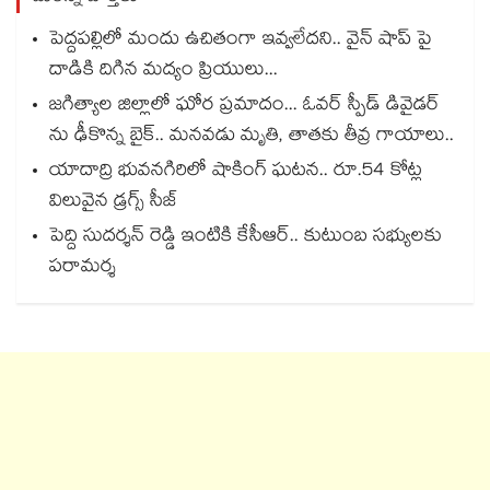
పెద్దపల్లిలో మందు ఉచితంగా ఇవ్వలేదని.. వైన్ షాప్ పై
దాడికి దిగిన మద్యం ప్రియులు...
జగిత్యాల జిల్లాలో ఘోర ప్రమాదం... ఓవర్ స్పీడ్ డివైడర్
ను ఢీకొన్న బైక్.. మనవడు మృతి, తాతకు తీవ్ర గాయాలు..
యాదాద్రి భువనగిరిలో షాకింగ్ ఘటన.. రూ.54 కోట్ల
విలువైన డ్రగ్స్ సీజ్
పెద్ది సుదర్శన్ రెడ్డి ఇంటికి కేసీఆర్.. కుటుంబ సభ్యులకు
పరామర్శ