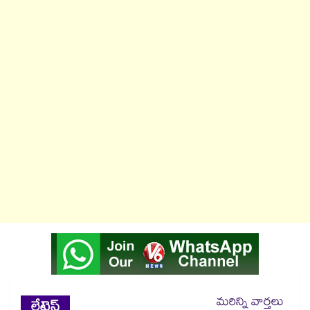
మరిన్ని వార్తలు
లేటెస్ట్