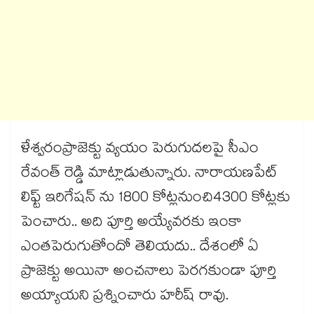
ళేశ్వరంప్రాజెక్టు వ్యయం పెరుగుదలపై సీఎం
రేవంత్ రెడ్డి మాట్లాడుతున్నారు. నారాయణపేట్
లిఫ్ట్ ఇరిగేషన్ ను 1800 కోట్లనుంచి4300 కోట్లకు
పెంచారు.. అది పూర్తి అయ్యేవరకు ఇంకా
ఎంతపెరుగుతోందో తెలియదు.. దేశంలో ఏ
ప్రాజెక్టు అయినా అంచనాలు పెరగకుండా పూర్తి
అయ్యాయని ప్రశ్నించారు హరీష్ రావు.