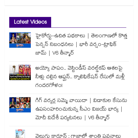
Latest Videos
హైకోర్టు-ఉచిత పథకాలు | తెలంగాణలో కొత్త
పెన్షన్ నిబంధనలు | భారీ వర్షం-ట్రాఫిక్
జామ్ | V6 తీన్మార్
అయ్యో పాపం.. వెస్టిండీస్ వరల్డ్‌కప్ ఆశలపై
నీళ్లు చల్లిన ఆఫ్ఘన్.. క్వాలిఫికేషన్ రేసులో మళ్లీ
గందరగోళం!
గిగ్ వర్కర్ల సమ్మె వాయిదా | విడాకుల కేసును
ఉపసంహరించుకున్న సీఎం విజయ్ భార్య |
మోదీ విదేశీ పర్యటనలు | V6 తీన్మార్
వెలుగు కార్టూన్ : గాజాలో శాంతి పవనాలు