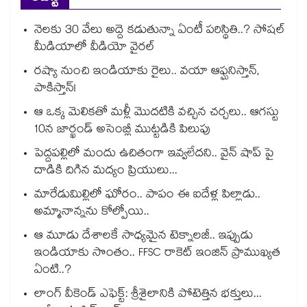
నెలకు 30 వేలు అద్దె కడుతున్నా ఏంటీ పరిస్థితి..? సోషల్
మీడియాలో వీడియో వైరల్
రష్యా నుంచి ఇండియాకు రైలు.. వయా ఆఫ్ఘనిస్తాన్,
పాకిస్తాన్!
ఆ ఒక్క మెలికతో మళ్లీ మొదటికి వచ్చిన చర్చలు.. ఆగస్టు
10న జార్ఖండ్ అసెంబ్లీ ముట్టడికి పిలుపు
పెద్దపల్లిలో మందు ఉచితంగా ఇవ్వలేదని.. వైన్ షాప్ పై
దాడికి దిగిన మద్యం ప్రియులు...
మారేడుమిల్లిలో ఘోరం.. పాపం ఈ ఐదేళ్ల పిల్లాడు..
అమ్మానాన్నను కోల్పోయి..
ఆ మూడు దేశాలకే సాధ్యమైన టెక్నాలజీ.. ఇప్పుడు
ఇండియాకు సొంతం.. FFSC రాకెట్ ఇంజిన్ ప్రాముఖ్యత
ఏంటి..?
లాంగ్ వీకెండ్ ఎఫెక్ట్: శ్రీశైలానికి పోటెత్తిన భక్తులు...