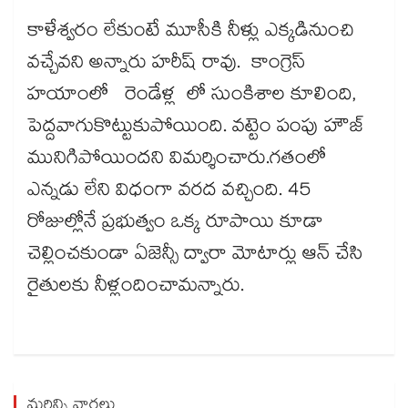
కాళేశ్వరం లేకుంటే మూసీకి నీళ్లు ఎక్కడినుంచి
వచ్చేవని అన్నారు హరీష్ రావు. కాంగ్రెస్
హయాంలో రెండేళ్ల లో సుంకిశాల కూలింది,
పెద్దవాగుకొట్టుకుపోయింది. వట్టెం పంపు హౌజ్
మునిగిపోయిందని విమర్శించారు.గతంలో
ఎన్నడు లేని విధంగా వరద వచ్చింది. 45
రోజుల్లోనే ప్రభుత్వం ఒక్క రూపాయి కూడా
చెల్లించకుండా ఏజెన్సీ ద్వారా మోటార్లు ఆన్ చేసి
రైతులకు నీళ్లందించామన్నారు.
మరిన్ని వార్తలు