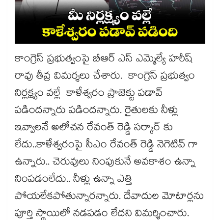
కాంగ్రెస్ ప్రభుత్వంపై బీఆర్ ఎస్ ఎమ్మెల్యే హరీష్
రావు తీవ్ర విమర్శలు చేశారు. కాంగ్రెస్ ప్రభుత్వం
నిర్లక్ష్యం వల్లే కాళేశ్వరం ప్రాజెక్టు పడావ్
పడిందన్నారు పడిందన్నారు. రైతులకు నీళ్లు
ఇవ్వాలనే అలోచన రేవంత్ రెడ్డి సర్కార్ కు
లేదు..కాళేశ్వరంపై సీఎం రేవంత్ రెడ్డి నెగెటివ్ గా
ఉన్నారు.. చెరువులు నింపుకునే అవకాశం ఉన్నా
నింపడంలేదు.. నీళ్లు ఉన్నా ఎత్తి
పోయలేకపోతున్నారన్నారు. దేవాదుల మోటార్లను
పూర్తి స్థాయిలో నడపడం లేదని విమర్శించారు.