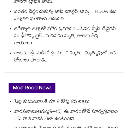
భారీగా ట్రాఫిక్ జామ్..
పంతం నెగ్గించుకున్న జానీ మాస్టర్ భార్య.. TFTDDA ఉప
ఎన్నికల ఫలితాలు విడుదల
జగిత్యాల జిల్లాలో ఘోర ప్రమాదం... ఓవర్ స్పీడ్ డివైడర్
ను ఢీకొన్న బైక్.. మనవడు మృతి, తాతకు తీవ్ర
గాయాలు..
రాజమండ్రి మెడికో ప్రియాంక మృతి... మృత్యువుతో ఐదు
రోజులు పోరాడి..
Most Read News
పెద్ది కుటుంబానికి రూ.2 కోట్ల 25 లక్షలు
వారఫలాలు(ఆగస్టు9–15): ఈ వారంలోనే సూర్యగ్రహణం
.. ఏ రాశి వారికి ఎలా ఉంటుంది!