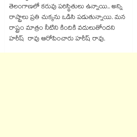
తెలంగాణలో కరువు పరిస్థితులు ఉన్నాయి.. అన్ని
రాష్ట్రాలు ప్రతి చుక్కను ఒడిసి పడుతున్నాయి. మన
రాష్ట్రం మాత్రం నీటిని కిందికి వదులుతోందని
హరీష్ రావు ఆరోపించారు హరీష్ రావు.