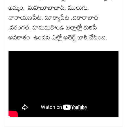
ఖమ్మం, మహబూబాబాద్, ములుగు,
నారాయణపేట, సూర్యాపేట ,వికారాబాద్
,వరంగల్, హనుమకొండ జిల్లాల్లో కురిసే
అవకాశం ఉందని ఎల్లో అలెర్ట్ జారీ చేసింది.