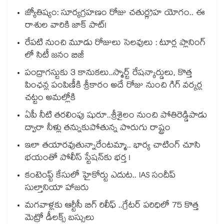
జ్యోతిష్యం: సూర్యగ్రహణం రోజు చతుర్గ్రహ యోగం.. ఈ
రాశుల వారికి జాక్ పాట్!
రేపటి నుంచి మూడు రోజులు సెలవులు : టూర్ల ప్లానింగ్
లో సిటీ జనం బిజీ
పంద్రాగస్టుకు 3 కానుకలు..స్మార్ట్ రేషన్కార్డులు, కొత్త
పింఛన్ల పంపిణీకి శ్రీకారం అదే రోజు నుంచి గిగ్ వర్కర్ల
చట్టం అమల్లోకి
ఏపీ నీటి తరలింపు షురూ..శ్రీశైలం నుంచి పోతిరెడ్డిపాడు
ద్వారా నీళ్లు తన్నుకుపోతున్న పొరుగు రాష్ట్రం
ఇలా తయారవుతున్నారేంటమ్మా.. భార్య చాటింగ్ చూసి
భయంతో పోలీస్ స్టేషన్⁫కు భర్త !
కంటెంప్ట్ కేసులో హైకోర్టు ఎదుట.. IAS సందీప్
సుల్తానియా హాజరు
మగవాళ్లకు ఆర్టీసీ బిగ్ రిలీఫ్ ..గ్రేటర్ పరిధిలో 75 కొత్త
మెట్రో డీలక్స్ బస్సులు