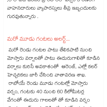
,లాలాపేట పరిసర ప్రాంతాలలో వర్షం కారణంగా
వాహనదారులు వ్యాపారస్తులు తీవ్ర ఇబ్బందులకు
గురవుతున్నారు .
మరో మూడు గంటలు అలర్ట్...
మరో రెండు గంటల పాటు తేలికపాటి నుంచి
మోస్తారు వర్షాలతో పాటు ఈదురుగాలితో కూడిన
వర్షాలు కురిసే అవకాశంతో ఆరెంజ్, ఎల్లో కలర్
హెచ్చరికలు జారీ చేసింది వాతావరణ శాఖ.
రాబోయే రెండు మూడు గంటల్లో మోస్తారు
వర్షం, గంటకు 40 నుంచి 60 కిలోమీటర్ల
వేగంతో ఈదురు గాలలతో తో కూడిన వర్షం