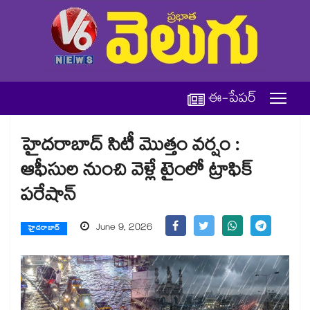
ఈ-పేపర్
హైదరాబాద్ సిటీ మొత్తం వర్షం :
ఆఫీసుల నుంచి వెళ్లే టైంలో ట్రాఫిక్
పరేషాన్
June 9, 2026
హైదరాబాద్