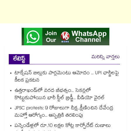
మరిన్ని వార్తలు
లేటెస్ట్
టాక్సేషన్ బిల్లుకు పార్లమెంటు ఆమోదం .. UPI ఛార్జీలపై
కీలక ప్రకటన
ఉత్తరాఖండ్⁭లో వరద బీభత్సం.. సెకన్లలో
కొట్టుకుపోయిన భారీ స్టీల్ బ్రిడ్జీ.. వీడియో వైరల్
JPSC protests: 9 రోజులుగా దీక్ష..క్షీణించిన దేవేంద్ర
మహ్తో ఆరోగ్యం.. ఆస్పత్రికి తరలింపు
పన్నెండేళ్లలో రూ.10 లక్షల కోట్ల కార్పోరేట్ రుణాలు