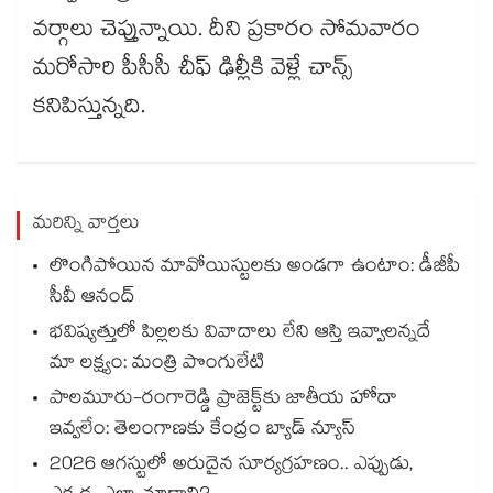
వర్గాలు చెప్తున్నాయి. దీని ప్రకారం సోమవారం
మరోసారి పీసీసీ చీఫ్ ఢిల్లీకి వెళ్లే చాన్స్​
కనిపిస్తున్నది.
మరిన్ని వార్తలు
లొంగిపోయిన మావోయిస్టులకు అండగా ఉంటాం: డీజీపీ
సీవీ ఆనంద్
భవిష్యత్తులో పిల్లలకు వివాదాలు లేని ఆస్తి ఇవ్వాలన్నదే
మా లక్ష్యం: మంత్రి పొంగులేటి
పాలమూరు-రంగారెడ్డి ప్రాజెక్ట్‎కు జాతీయ హోదా
ఇవ్వలేం: తెలంగాణకు కేంద్రం బ్యాడ్ న్యూస్
2026 ఆగస్టులో అరుదైన సూర్యగ్రహణం.. ఎప్పుడు,