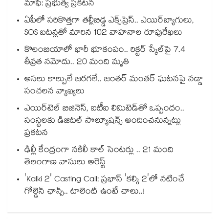
మాఫీ: ప్రభుత్వ ప్రకటన
ఏపీలో సరికొత్తగా తల్లీబిడ్డ ఎక్స్‌ప్రెస్.. ఎయిర్‌బ్యాగులు,
SOS బటన్లతో మారిన 102 వాహనాల రూపురేఖలు
కొలంబియాలో భారీ భూకంపం.. రిక్టర్ స్కేల్‎పై 7.4
తీవ్రత నమోదు.. 20 మంది మృతి
అసలు కాల్పులే జరగలే.. జంతర్ మంతర్ ఘటనపై నడ్డా
సంచలన వ్యాఖ్యలు
ఎయిర్‌టెల్ బిజినెస్, ఐటీఐ లిమిటెడ్‌తో ఒప్పందం..
సంస్థలకు డిజిటల్ సొల్యూషన్స్ అందించనున్నట్లు
ప్రకటన
ఢిల్లీ కేంద్రంగా నకిలీ కాల్‌ సెంటర్లు .. 21 మంది
తెలంగాణ వాసులు అరెస్ట్
'Kalki 2' Casting Call: ప్రభాస్ 'కల్కి 2'లో నటించే
గోల్డెన్ ఛాన్స్.. టాలెంట్ ఉంటే చాలు..!