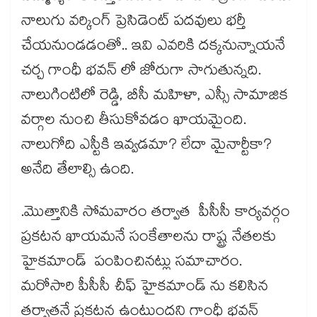
నాలుగు వర్కింగ్ ప్రెసిడెంట్ పదవులు భర్తీ
చేయనుండడంతో.. ఇవి ఎవరికి దక్కనున్నాయనే
చర్చ గాంధీ భవన్ లో జోరుగా సాగుతున్నది.
నాలుగింటిలో రెడ్డి, బీసీ మహిళా, ఎస్సీ సామాజిక
వర్గాల నుంచి తీసుకోవడం ఖాయమైంది.
నాలుగోది ఎస్టీకి ఇవ్వడమా? లేదా మైనార్టీకా?
అనేది తేలాల్సి ఉంది.
.మొత్తానికి సోమవారం తర్వాత పీసీసీ కార్యవర్గం
ప్రకటన ఖాయమనే సంకేతాలను రాష్ట్ర నేతలకు
హైకమాండ్ పంపించినట్లు సమాచారం.
మరోసారి పీసీసీ చీఫ్ హైకమాండ్ ను కలిసిన
తర్వాతనే ప్రకటన ఉంటుందని గాంధీ భవన్