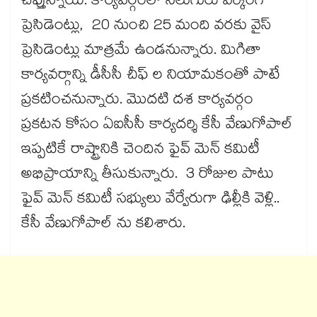
చెప్తున్నాయి. కార్యవర్గంలో నలుగురు వర్కింగ్
ప్రెసిడెంట్లు, 20 నుంచి 25 మంది వరకు వైస్
ప్రెసిడెంట్లు మాత్రమే ఉండనున్నారు. మిగితా
కార్యవర్గాన్ని డీసీసీ చీఫ్ ల నియామకంతో పాటే
ప్రకటించనున్నారు. మొదటి దశ కార్యవర్గం
ప్రకటన కోసం ఏఐసీసీ కార్యదర్శి కేసీ వేణుగోపాల్
ఇప్పటికే రాష్ట్రానికి చెందిన ఫైవ్ మెన్ కమిటీ
అభిప్రాయాన్ని తీసుకున్నారు. 3 రోజుల పాటు
ఫైవ్ మెన్ కమిటీ సభ్యులు వేర్వేరుగా ఢిల్లీకి వెళ్లి..
కేసీ వేణుగోపాల్ ను కలిశారు.