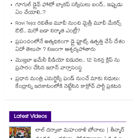
గూగుల్ డ్రైవ్ ఫోటో బ్యాకప్ సర్వీసులు బంద్.. ఇప్పుడు
ఏం చేయాలి..?
Ravi Teja: రవితేజ మూవీ నుంచి మైత్రీ మూవీ మేకర్స్
ఔట్.. మరో బడా నిర్మాత ఎంట్రీ?
ప్రపంచంలోనే అత్యధికంగా డ్రై ఫ్రూట్స్ ఉత్పత్తి చేసే దేశం
ఏదో తెలుసా ? నిజంగా ఆశ్చర్యపోతారు
మొజ్తబా ఖమేనీ వీడియో విడుదల.. 12 సెకన్ల క్లిప్ ను
ప్రసారం చేసిన ఇరాన్ వార్తాసంస్థ
ప్రధాన మంత్రి ఎమర్జెన్సీ ఫండ్ నుంచే మాకు నిధులు:
కేంద్రాన్ని ఇరకాటంలోకి నెట్టేసిన కాక్రోచ్ పార్టీ ప్రకటన
Latest Videos
లాల్ దర్వాజా మహంకాళి బోనాలు | తీన్మార్