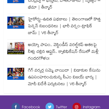
చంద్రవ్వ – భక్తులు, పోతరాజులు | నృత్యం –
భీమా | తీన్మార్
హైకోర్టు-ఉచిత పథకాలు | తెలంగాణలో కొత్త
పెన్షన్ నిబంధనలు | భారీ వర్షం-ట్రాఫిక్
జామ్ | V6 తీన్మార్
అయ్యో పాపం.. వెస్టిండీస్ వరల్డ్‌కప్ ఆశలపై
నీళ్లు చల్లిన ఆఫ్ఘన్.. క్వాలిఫికేషన్ రేసులో మళ్లీ
గందరగోళం!
గిగ్ వర్కర్ల సమ్మె వాయిదా | విడాకుల కేసును
ఉపసంహరించుకున్న సీఎం విజయ్ భార్య |
మోదీ విదేశీ పర్యటనలు | V6 తీన్మార్
Facebook
Twitter
Instagram