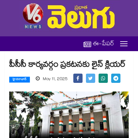
ఈ-పేపర్
పీసీసీ కార్యవర్గం ప్రకటనకు లైన్ క్లియర్​
May 11, 2025
హైదరాబాద్