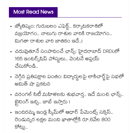
Most Read News
జ్యోతిష్యం: గురుబలం ఎఫెక్ట్.. కర్కాటకరాశిలో
వజ్రయోగం.. నాలుగు రాశుల వారికి రాజయోగం..
మిగతా రాశుల వారి జాతకం ఇదే..!
చదువుతూనే సంపాదించే ఛాన్స్: హైదరాబాద్ DRDLలో
165 ఇంటర్న్‌షిప్ పోస్టులు.. వెంటనే అప్లయ్
చేసుకోండి..
నెగ్గిన ప్రతిపక్షాల పంతం: విద్యార్థులపై లాఠీచార్జ్‎పై సభలో
అమిత్ షా ప్రకటన
వరంగల్ సిటీ మహిళలకు శుభవార్త.. ఇదే మంచి ఛాన్స్..
ట్రైనింగ్ ఇచ్చి.. జాబ్ ఇస్తారు !
ఇందిరమ్మ ఇండ్ల స్కీమ్‌‌‌‌‌‌‌‌లో ఆధార్ పేమెంట్స్ సక్సెస్..
రెండున్నర లక్షల మంది ఖాతాల్లోకి రూ.6వేల 800
కోట్లు..