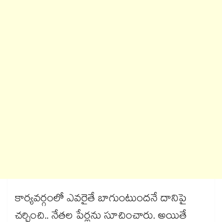
కార్యవర్గంలో ఎవరైతే బాగుంటుందనే దానిపై
చర్చించి.. నేతల పేర్లను సూచించారు. అయితే