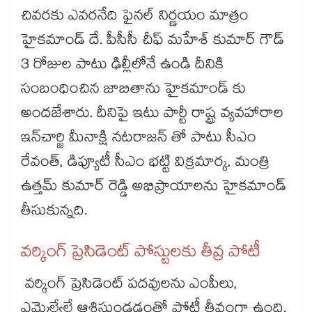
చివరకు ఎవరనేది ఫైనల్ నిర్ణయం మాత్రం
హైకమాండ్ దే. పీసీసీ చీఫ్ మహేశ్ కుమార్ గౌడ్
3 రోజుల పాటు ఢిల్లీలోనే ఉండి దీనికి
సంబంధించిన జాబితాను హైకమాండ్ కు
అందజేశారు. దీనిపై ఇటు పార్టీ రాష్ట్ర వ్యవహారాల
ఇన్​చార్జి మీనాక్షి నటరాజన్ తో పాటు సీఎం
రేవంత్, డిప్యూటీ సీఎం భట్టి విక్రమార్క, మంత్రి
ఉత్తమ్ కుమార్ రెడ్డి అభిప్రాయాలను హైకమాండ్
తీసుకున్నది.
వర్కింగ్​ ప్రెసిడెంట్​ పోస్టులకు తీవ్ర పోటీ
వర్కింగ్ ప్రెసిడెంట్ పదవులను ఎంపీలు,
ఎమ్మెల్యేలే ఆశిస్తుండడంతో పోటీ తీవ్రంగా ఉంది.