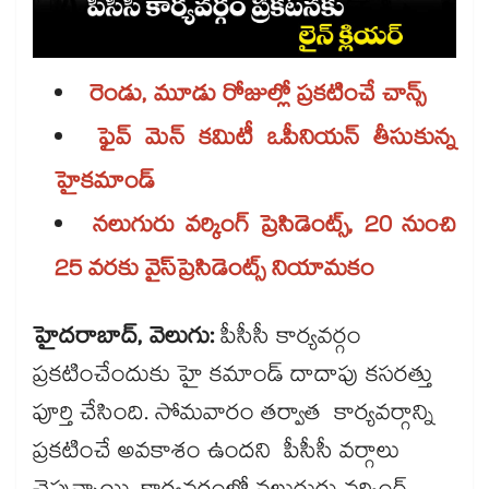
రెండు, మూడు రోజుల్లో ప్రకటించే చాన్స్​
ఫైవ్ మెన్ కమిటీ ఒపీనియన్​ తీసుకున్న
హైకమాండ్
నలుగురు వర్కింగ్ ప్రెసిడెంట్స్, 20 నుంచి
25 వరకు వైస్​ప్రెసిడెంట్స్​ నియామకం
హైదరాబాద్, వెలుగు:
పీసీసీ కార్యవర్గం
ప్రకటించేందుకు హై కమాండ్ దాదాపు కసరత్తు
పూర్తి చేసింది. సోమవారం తర్వాత కార్యవర్గాన్ని
ప్రకటించే అవకాశం ఉందని పీసీసీ వర్గాలు