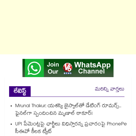
మరిన్ని వార్తలు
లేటెస్ట్
Mrunal Thakur: యశస్వి జైస్వాల్‌తో డేటింగ్ రూమర్స్‌..
ఫైనల్‌గా స్పందించిన మృణాల్ ఠాకూర్!
UPI పేమెంట్లపై ఛార్జీలు విధిస్తారన్న ప్రచారంపై PhonePe
సీఈవో కీలక ట్వీట్