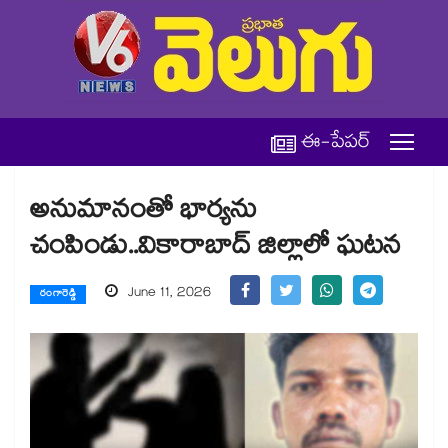
ఈ-పేపర్
అనుమానంతో భార్యను
చంపిండు..వికారాబాద్ జిల్లాలో ఘటన
June 11, 2026
రంగారెడ్డి