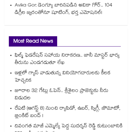
Avika Gor: డెంగ్యూ బారినపడిన అవికా గోర్.. 104
డిగ్రీల జ్వరంతోనూ షూటింగ్, భర్త ఎమోషనల్!
Most Read News
ఫిల్మ్ ఫెడరేషన్ సహాయ నిరాకరణ.. జానీ మాస్టర్ భార్య
తీరును ఎండగడుతూ లేఖ
ఇళ్లలో గ్యాస్ వాడుతున్న వినియోగదారులకు కీలక
హెచ్చరిక
జూరాల 32 గేట్లు ఓపెన్.. శ్రీశైలం ప్రాజెక్టుకు నీరు
విడుదల
రేపటి (ఆగస్ట్ 8) నుంచి ర్యాపిడో, ఉబర్, స్విగ్గీ, జొమాటో,
బ్లింకిట్ బంద్ !
దివంగత మాజీ ఎమ్మెల్యే పెద్ద సుదర్శన్ రెడ్డి కుటుంబానికి