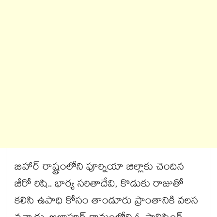
బిహార్ రాష్ట్రంలోని పూర్నియా జిల్లాకు చెందిన
జీరో రిషి.. భార్య సరితాదేవి, కొడుకు రాజుతో
కలిసి ఉపాధి కోసం తాండూరు ప్రాంతానికి వలస