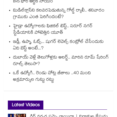
BRS భారీ ఆర్థిక సాయం
మిడిల్‌క్లాస్‌ని కలవరపెడుతున్న గోల్డ్ ర్యాలీ.. శనివారం
గ్రాముకు ఎంత పెరిగిందంటే?
హైడ్రా ఉద్యోగాలకు ఫిజికల్ టెస్ట్.. సరూర్ నగర్
స్టేడియానికి పోటెత్తిన యూత్
ఇడ్లీ, ఉప్మా, ఓట్స్... షుగర్ లెవెల్స్ కంట్రోల్ చేసేందుకు
ఏది బెస్ట్ అంటే...?
దుబాయ్ వెళ్లే తెలుగోళ్లకు అలర్ట్.. మారిన రూమ్ షేరింగ్‌
రూల్స్ తెలుసా?
ఒకే ఉద్యోగి.. రెండు చోట్ల జీతాలు ..40 మంది
అక్రమార్కుల గుట్టు రట్టు
Latest Videos