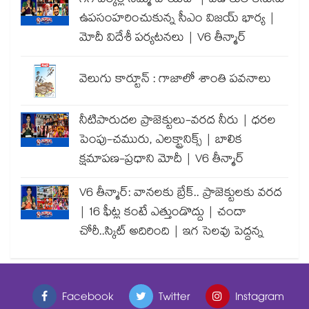
గిగ్ వర్కర్ల సమ్మె వాయిదా | విడాకుల కేసును
ఉపసంహరించుకున్న సీఎం విజయ్ భార్య |
మోదీ విదేశీ పర్యటనలు | V6 తీన్మార్
వెలుగు కార్టూన్ : గాజాలో శాంతి పవనాలు
నీటిపారుదల ప్రాజెక్టులు-వరద నీరు | ధరల
పెంపు-చమురు, ఎలక్ట్రానిక్స్ | బాలిక
క్షమాపణ-ప్రధాని మోదీ | V6 తీన్మార్
V6 తీన్మార్: వానలకు బ్రేక్.. ప్రాజెక్టులకు వరద
| 16 ఫీట్ల కంటే ఎత్తుండొద్దు | చందా
చోరీ..స్కిట్ అదిరింది | ఇగ సెలవు పెద్దన్న
Facebook
Twitter
Instagram