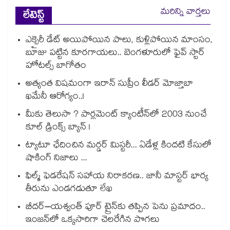
మరిన్ని వార్తలు
లేటెస్ట్
ఎక్సైరీ డేట్ అయిపోయిన పాలు, కుళ్లిపోయిన మాంసం,
బూజు పట్టిన కూరగాయలు.. బెంగళూరులో ఫైవ్ స్టార్
హోటల్స్ బాగోతం
అత్యంత విషమంగా ఇరాన్ సుప్రీం లీడర్ మోజ్తాబా
ఖమేనీ ఆరోగ్యం..!
మీకు తెలుసా ? పార్లమెంట్ క్యాంటీన్⁪లో 2003 నుంచే
కూల్ డ్రింక్స్ బ్యాన్ !
ట్యాటూ ఛేదించిన మర్డర్ మిస్టరీ... ఏడేళ్ల కిందటి కేసులో
షాకింగ్ నిజాలు ...
ఫిల్మ్ ఫెడరేషన్ సహాయ నిరాకరణ.. జానీ మాస్టర్ భార్య
తీరును ఎండగడుతూ లేఖ
బీదర్–యశ్వంత్ పూర్ ట్రైన్‎కు తప్పిన పెను ప్రమాదం..
ఇంజన్‎లో ఒక్కసారిగా చెలరేగిన పొగలు