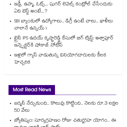
ఇడ్లీ, ఉప్మా, ఓట్స్... షుగర్ లెవెల్స్ కంట్రోల్ చేసేందుకు
ఏది బెస్ట్ అంటే...?
SBI బ్యాంకులో ఉద్యోగాలు.. డిగ్రీ ఉంటే చాలు.. ఖాళీలు
చాలానే ఉన్నయ్ !
ట్రైనీ IPS ఉదయ్ కృష్ణారెడ్డి కేసులో బిగ్ ట్విస్ట్: అత్తాపూర్
ఇన్స్పెక్టర్‎కి షోకాజ్ నోటీస్
ఇళ్లలో గ్యాస్ వాడుతున్న వినియోగదారులకు కీలక
హెచ్చరిక
Most Read News
జర్మనీ నేర్చుకుంది.. కొలువు కొట్టింది.. నెలకు రూ.3 లక్షల
50 వేలు
జ్యోతిష్యం: సూర్యగ్రహణం రోజు చతుర్గ్రహ యోగం.. ఈ