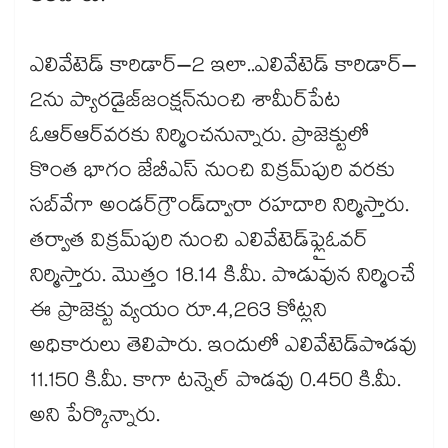
ఎలివేటెడ్​ కారిడార్–2 ఇలా..ఎలివేటెడ్ కారిడార్–
2ను ప్యారడైజ్​జంక్షన్​నుంచి శామీర్​పేట
ఓఆర్ఆర్​వరకు నిర్మించనున్నారు. ప్రాజెక్టులో
కొంత భాగం జేబీఎస్​ నుంచి విక్రమ్​పురి వరకు
సబ్​వేగా అండర్​గ్రౌండ్​ద్వారా రహదారి నిర్మిస్తారు.
తర్వాత విక్రమ్​పురి నుంచి ఎలివేటెడ్​ఫ్లైఓవర్​
నిర్మిస్తారు. మొత్తం 18.14 కి.మీ. పొడువున నిర్మించే
ఈ ప్రాజెక్టు వ్యయం రూ.4,263 కోట్లని
అధికారులు తెలిపారు. ఇందులో ఎలివేటెడ్​పొడవు
11.150 కి.మీ. కాగా టన్నెల్​ పొడవు 0.450 కి.మీ.
అని పేర్కొన్నారు.