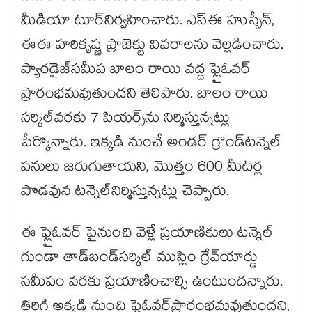
మీడియా టూర్​నిర్వహించారు. ఎస్ఈ హుస్సేన్,
ఈఈ హరికృష్ణ ప్రాజెక్టు వివరాలను వెల్లడించారు.
ప్యారడైజ్​సమీప బాలం రాయి వద్ద ఫ్లైఓవర్
ప్రారంభమవుతుందని తెలిపారు.​ బాలం రాయి
సర్కిల్​వరకు 7 పియర్స్​ను నిర్మిస్తున్నట్లు
పేర్కొన్నారు. ఇక్కడి నుంచే అండర్​ గ్రౌండ్​టన్నెల్
పనులు జరుగుతాయని, మొత్తం 600 మీటర్ల
పొడవున టన్నెల్​నిర్మిస్తున్నట్లు చెప్పారు.
ఈ ఫ్లైఓవర్​ పైనుంచి వెళ్లే ప్రయాణికులు టన్నెల్
గుండా తాడ్​బండ్​సర్కిల్ ముస్లిం గ్రేవ్​యార్డు​
సమీపం వరకు ప్రయాణించాల్సి ఉంటుందన్నారు.
తిరిగి అక్కడి నుంచి ఫ్లైఓవర్​ప్రారంభమవుతుందని,