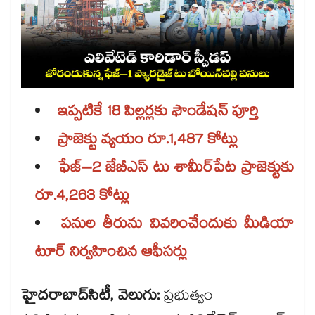
ఇప్పటికే 18 పిల్లర్లకు ఫౌండేషన్​ పూర్తి
ప్రాజెక్టు వ్యయం రూ.1,487 కోట్లు
ఫేజ్–2 జేబీఎస్​ టు శామీర్​పేట ప్రాజెక్టుకు
రూ.4,263 కోట్లు
పనుల తీరును వివరించేందుకు మీడియా
టూర్​ నిర్వహించిన ఆఫీసర్లు
హైదరాబాద్​సిటీ, వెలుగు:
ప్రభుత్వం