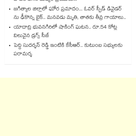
జగిత్యాల జిల్లాలో ఘోర ప్రమాదం... ఓవర్ స్పీడ్ డివైడర్
ను ఢీకొన్న బైక్.. మనవడు మృతి, తాతకు తీవ్ర గాయాలు..
యాదాద్రి భువనగిరిలో షాకింగ్ ఘటన.. రూ.54 కోట్ల
విలువైన డ్రగ్స్ సీజ్
పెద్ది సుదర్శన్ రెడ్డి ఇంటికి కేసీఆర్.. కుటుంబ సభ్యులకు
పరామర్శ