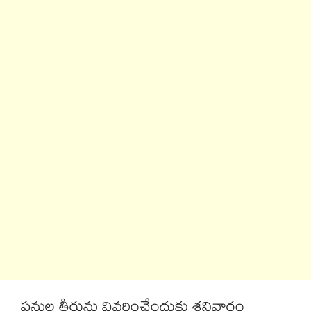
పనుల తీరును వివరించేందుకు శనివారం