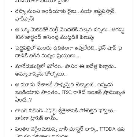
మీడియాలో వీడియో వైరల్
రష్యా నుంచి ఇండియాకు రైలు.. వయా ఆఫ్ఘనిస్తాన్,
పాకిస్తాన్!
ఆ ఒక్క మెలికతో మళ్లీ మొదటికి వచ్చిన చర్చలు.. ఆగస్టు
10న జార్ఖండ్ అసెంబ్లీ ముట్టడికి పిలుపు
పెద్దపల్లిలో మందు ఉచితంగా ఇవ్వలేదని.. వైన్ షాప్ పై
దాడికి దిగిన మద్యం ప్రియులు...
మారేడుమిల్లిలో ఘోరం.. పాపం ఈ ఐదేళ్ల పిల్లాడు..
అమ్మానాన్నను కోల్పోయి..
ఆ మూడు దేశాలకే సాధ్యమైన టెక్నాలజీ.. ఇప్పుడు
ఇండియాకు సొంతం.. FFSC రాకెట్ ఇంజిన్ ప్రాముఖ్యత
ఏంటి..?
లాంగ్ వీకెండ్ ఎఫెక్ట్: శ్రీశైలానికి పోటెత్తిన భక్తులు...
భారీగా ట్రాఫిక్ జామ్..
పంతం నెగ్గించుకున్న జానీ మాస్టర్ భార్య.. TFTDDA ఉప