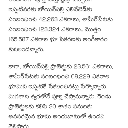
శరవేగంగా పూర్తి చేస్తున్నట్లు చెప్పారు.
ఇప్పటివరకు బోయిన్​పల్లి ఎలివేటెడ్​కు
సంబంధించి 42.263 ఎకరాలు, శామీర్​పేటకు
సంబంధించి 123.324 ఎకరాలు.. మొత్తం
165.587 ఎకరాల భూ సేకరణకు అంగీకారం
కుదిరిందన్నారు.
కాగా, బోయిన్​పల్లి ప్రాజెక్టుకు 23.561 ఎకరాలు,
శామీర్​పేటకు సంబంధించి 68.229 ఎకరాల
భూమిని ఇప్పటికే సేకరించినట్లు పేర్కొన్నారు.
మిగతాది త్వరలోనే పూర్తి చేస్తామన్నారు. రెండు
ప్రాజెక్టులకు కలిపి 30 శాతం పనులకు
అవసరమైన భూమి అందుబాటులో ఉందని
తెలిపారు.