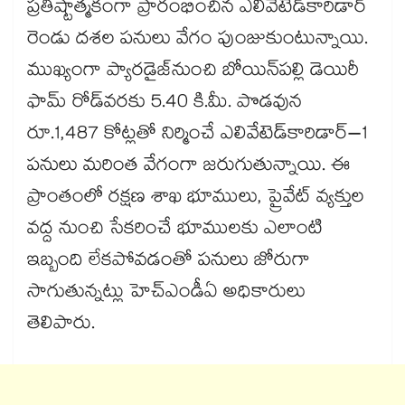
ప్రతిష్టాత్మకంగా ప్రారంభించిన ఎలివేటెడ్​కారిడార్​
రెండు దశల పనులు వేగం పుంజుకుంటున్నాయి.
ముఖ్యంగా ప్యారడైజ్​నుంచి బోయిన్​పల్లి డెయిరీ
ఫామ్​ రోడ్​వరకు 5.40 కి.మీ. పొడవున
రూ.1,487 కోట్లతో నిర్మించే ఎలివేటెడ్​కారిడార్–1
పనులు మరింత వేగంగా జరుగుతున్నాయి. ఈ
ప్రాంతంలో రక్షణ శాఖ భూములు, ప్రైవేట్ వ్యక్తుల
వద్ద నుంచి సేకరించే భూములకు ఎలాంటి
ఇబ్బంది లేకపోవడంతో పనులు జోరుగా
సాగుతున్నట్లు హెచ్ఎండీఏ అధికారులు
తెలిపారు.