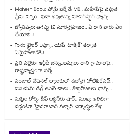
Mahesh Babu: హ్యాపీ బర్త్ డే MB.. మహేష్‌పై నమ్రత
ప్రేమ వర్షం.. ఫిదా అవుతున్న సూపర్‌స్టార్ ఫ్యాన్స్
జ్యోతిష్యం: ఆగస్టు 12 సూర్యగ్రహణం.. ఏ రాశి వారు ఏం
చేయాలి..!
Toxic ట్రైలర్ రివ్యూ.. యష్ ‘టాక్సిక్’ తర్వాత
ఏమైపోతాడో..!
ప్రతి పల్లెకూ ఆర్టీసీ బస్సు..బస్సులు రాని గ్రామాలపై..
రాష్ట్రవ్యాప్తంగా సర్వే
పంజాబ్ నేషనల్ బ్యాంకులో ఉద్యోగ నోటిఫికేషన్..
మినిమమ్ డిగ్రీ ఉంటె చాలు.. కొద్దిరోజులు ఛాన్స్...
సుప్రీం కోర్టు చీఫ్ జస్టిస్⁭కు షాక్.. ముఖ్య అతిథిగా
వద్దంటూ హైదరాబాద్ నల్సార్ విద్యార్థుల లేఖ