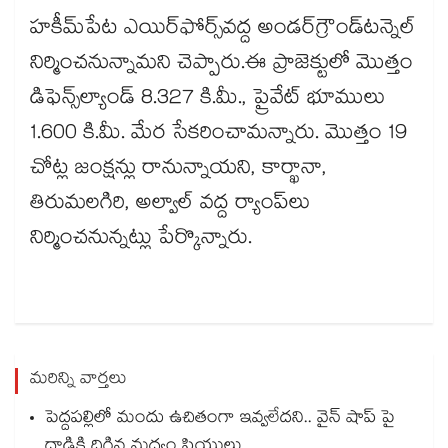
హకీమ్​పేట ఎయిర్​ఫోర్స్​వద్ద అండర్​గ్రౌండ్​టన్నెల్​
నిర్మించనున్నామని చెప్పారు.ఈ ప్రాజెక్టులో మొత్తం
డిఫెన్స్​ల్యాండ్​ 8.327 కి.మీ., ప్రైవేట్ భూములు
1.600 కి.మీ. మేర సేకరించామన్నారు. మొత్తం 19
చోట్ల జంక్షన్లు రానున్నాయని, కార్ఖానా,
తిరుమలగిరి, అల్వాల్ వద్ద ర్యాంప్​లు
నిర్మించనున్నట్లు పేర్కొన్నారు.
మరిన్ని వార్తలు
పెద్దపల్లిలో మందు ఉచితంగా ఇవ్వలేదని.. వైన్ షాప్ పై
దాడికి దిగిన మద్యం ప్రియులు...