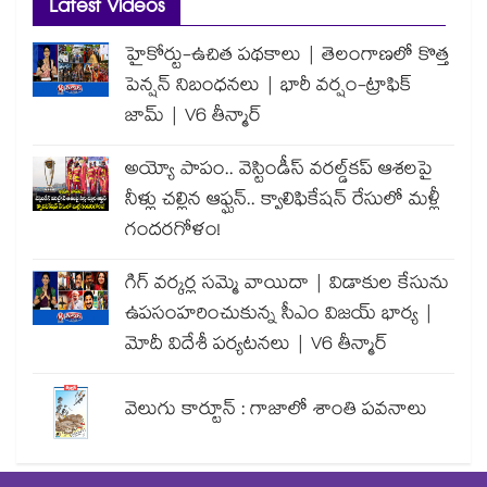
Latest Videos
హైకోర్టు-ఉచిత పథకాలు | తెలంగాణలో కొత్త
పెన్షన్ నిబంధనలు | భారీ వర్షం-ట్రాఫిక్
జామ్ | V6 తీన్మార్
అయ్యో పాపం.. వెస్టిండీస్ వరల్డ్‌కప్ ఆశలపై
నీళ్లు చల్లిన ఆఫ్ఘన్.. క్వాలిఫికేషన్ రేసులో మళ్లీ
గందరగోళం!
గిగ్ వర్కర్ల సమ్మె వాయిదా | విడాకుల కేసును
ఉపసంహరించుకున్న సీఎం విజయ్ భార్య |
మోదీ విదేశీ పర్యటనలు | V6 తీన్మార్
వెలుగు కార్టూన్ : గాజాలో శాంతి పవనాలు