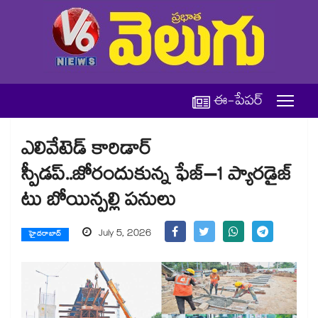
ఈ-పేపర్
ఎలివేటెడ్ కారిడార్
స్పీడప్..జోరందుకున్న ఫేజ్–1 ప్యారడైజ్
టు బోయిన్పల్లి పనులు
July 5, 2026
హైదరాబాద్