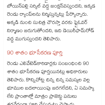
బోయిన్​పల్లి సర్కిల్ వద్ద జంక్షన్​వస్తుందని, ఇక్కడ
రెండు ర్యాంప్​లను నిర్మిస్తున్నట్లు పేర్కొన్నారు.
అక్కడి నుంచి సుచిత్ర చౌరస్తా వరకు ఫ్లైఓవర్​
నిర్మాణం జరుగుతోందని, ఇది డెయిరీఫామ్​రోడ్​
వద్ద ముగుస్తుందని తెలిపారు.
90 శాతం భూసేకరణ పూర్తి
రెండు ఎలివేటెడ్​కారిడార్లకు సంబంధించి 90
శాతం భూసేకరణ పూర్తయినట్లు అధికారులు
తెలిపారు. కొన్నిచోట్ల చిన్న చిన్న సమస్యల వల్ల
భూముల బదలాయింపు జరగలేదని, ఏ సమస్యా
లేని ప్రాంతాల్లో మాత్రం ప్రాజెక్టు పనులు