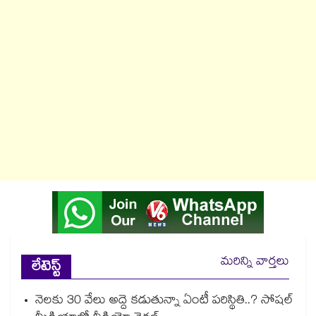
మరిన్ని వార్తలు
లేటెస్ట్
నెలకు 30 వేలు అద్దె కడుతున్నా ఏంటీ పరిస్థితి..? సోషల్