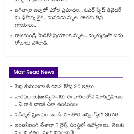
ఎన్నికల ఫలితాలు విడుదల
జగిత్యాల జిల్లాలో ఘోర ప్రమాదం... ఓవర్ స్పీడ్ డివైడర్
ను ఢీకొన్న బైక్.. మనవడు మృతి, తాతకు తీవ్ర
గాయాలు..
రాజమండ్రి మెడికో ప్రియాంక మృతి... మృత్యువుతో ఐదు
రోజులు పోరాడి..
Most Read News
పెద్ది కుటుంబానికి రూ.2 కోట్ల 25 లక్షలు
వారఫలాలు(ఆగస్టు9–15): ఈ వారంలోనే సూర్యగ్రహణం
.. ఏ రాశి వారికి ఎలా ఉంటుంది!
పడిక్కల్‌‌ ప్రతాపం..ఇండియా తొలి ఇన్నింగ్స్‌‌లో 357/6
ఇంజినీరింగ్ చేశారా ? రైల్వే సంస్థలో ఉద్యోగాలు.. నెలకు
మంచి జీతం.. పూర్తి వివరాలివే!