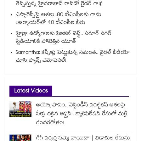
తెప్పిస్తున్న హైదరాబాద్ రాపిడో రైడర్ గాథ
ఎస్సారెస్పీపై ఆశలు..80 టీఎంసీలకు గాను
రిజర్వాయర్‌‌‌‌‌‌‌‌‌‌‌‌‌‌‌‌లో 40 టీఎంసీల నీరు
హైడ్రా ఉద్యోగాలకు ఫిజికల్ టెస్ట్.. సరూర్ నగర్
స్టేడియానికి పోటెత్తిన యూత్
Samantha: కన్నీళ్లు పెట్టుకున్న సమంత.. వైరల్ వీడియో
చూసి ఫ్యాన్స్ ఎమోషనల్!
Latest Videos
అయ్యో పాపం.. వెస్టిండీస్ వరల్డ్‌కప్ ఆశలపై
నీళ్లు చల్లిన ఆఫ్ఘన్.. క్వాలిఫికేషన్ రేసులో మళ్లీ
గందరగోళం!
గిగ్ వర్కర్ల సమ్మె వాయిదా | విడాకుల కేసును