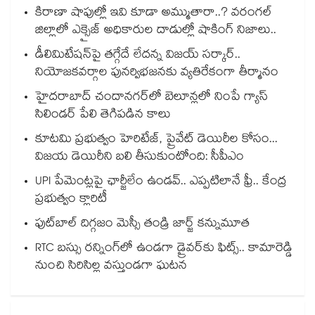
కిరాణా షాపుల్లో ఇవి కూడా అమ్ముతారా..? వరంగల్
జిల్లాలో ఎక్సైజ్ అధికారుల దాడుల్లో షాకింగ్ నిజాలు..
డీలిమిటేషన్‎పై తగ్గేదే లేదన్న విజయ్ సర్కార్..
నియోజకవర్గాల పునర్విభజనకు వ్యతిరేకంగా తీర్మానం
హైదరాబాద్⁪ చందానగర్⁫లో బెలూన్లలో నింపే గ్యాస్
సిలిండర్ పేలి తెగిపడిన కాలు
కూటమి ప్రభుత్వం హెరిటేజ్, ప్రైవేట్ డెయిరీల కోసం...
విజయ డెయిరీని బలి తీసుకుంటోంది: సీపీఎం
UPI పేమెంట్లపై ఛార్జీలేం ఉండవ్.. ఎప్పటిలానే ఫ్రీ.. కేంద్ర
ప్రభుత్వం క్లారిటీ
ఫుట్‎బాల్ దిగ్గజం మెస్సీ తండ్రి జార్జ్ కన్నుమూత
RTC బస్సు రన్నింగ్⁫లో ఉండగా డ్రైవర్‌కు ఫిట్స్.. కామారెడ్డి
నుంచి సిరిసిల్ల వస్తుండగా ఘటన