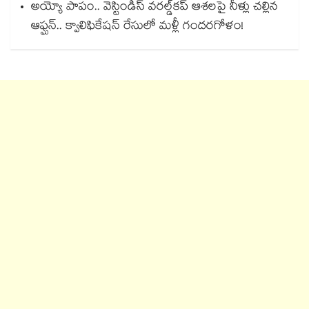
అయ్యో పాపం.. వెస్టిండీస్ వరల్డ్‌కప్ ఆశలపై నీళ్లు చల్లిన
ఆఫ్ఘన్.. క్వాలిఫికేషన్ రేసులో మళ్లీ గందరగోళం!