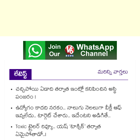
మరిన్ని వార్తలు
లేటెస్ట్
చచ్చిపోయి ఏడాది తర్వాత ఇంట్లో కనిపించిన అస్థి
పంజరం !
ఉద్యోగం కాదది నరకం.. నాలుగు నెలలుగా వీక్లీ ఆఫ్
ఇవ్వలేదు.. టార్గెట్ చేశారు.. ఇదేంటని అడిగితే..
Toxic ట్రైలర్ రివ్యూ.. యష్ ‘టాక్సిక్’ తర్వాత
ఏమైపోతాడో..!