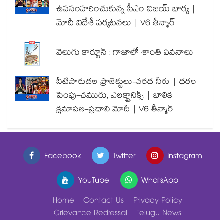
ఉపసంహరించుకున్న సీఎం విజయ్ భార్య |
మోదీ విదేశీ పర్యటనలు | V6 తీన్మార్
వెలుగు కార్టూన్ : గాజాలో శాంతి పవనాలు
నీటిపారుదల ప్రాజెక్టులు-వరద నీరు | ధరల
పెంపు-చమురు, ఎలక్ట్రానిక్స్ | బాలిక
క్షమాపణ-ప్రధాని మోదీ | V6 తీన్మార్
Facebook
Twitter
Instagram
YouTube
WhatsApp
Home
Contact Us
Privacy Policy
Grievance Redressal
Telugu News