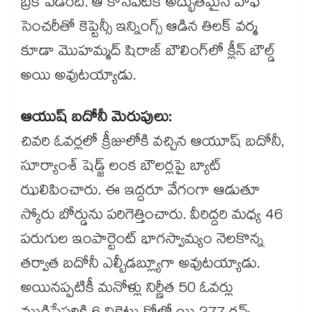
బ్రేక్ పడింది. ఆ కాసేపటికే అద్భుతమైన హాఫ్
సెంచరీతో కెప్టెన్సీ ఇన్నింగ్స్ ఆడిన తిలక్ వర్మ
కూడా మొహమ్మద్ షిరాజ్ బౌలింగ్‌లో క్లీన్ బౌల్డ్
అయి అవుటయ్యాడు.
ఆయుష్ బదోనీ మెరుపులు:
చివరి ఓవర్లలో క్రీజులోకి వచ్చిన ఆయూష్ బదోనీ,
సూర్యాంశ్ షెడ్జ్ లంక బౌలర్లపై బ్యాట్
ఝలిపించారు. ఈ ఇద్దరూ వేగంగా ఆడుతూ
స్కోరు బోర్డును పరిగెత్తించారు. వీరిద్దరి మధ్య 46
పరుగుల ఇంపార్టెంట్ భాగస్వామ్యం నెలకొన్న
తర్వాత బదోనీ ఎల్బీడబ్ల్యూగా అవుటయ్యాడు.
అయినప్పటికీ మనోళ్లు నిర్ణీత 50 ఓవర్లు