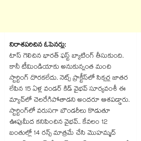
నిరాశపరిచిన ఓపెనర్లు:
టాస్ గెలిచిన భారత్ ఫస్ట్ బ్యాటింగ్ తీసుకుంది.
కానీ టీమిండియాకు అనుకున్నంత మంచి
స్టార్టింగ్ దొరకలేదు. నెట్స్ ప్రాక్టీస్‌లో సిక్సర్ల జాతర
లేపిన 15 ఏళ్ల వండర్ కిడ్ వైభవ్ సూర్యవంశీ ఈ
మ్యాచ్‌లో చెలరేగిపోతాడని అందరూ ఆశపడ్డారు.
స్టార్టింగ్‌లో వరుసగా బౌండరీలు కొడుతూ
ఊపుమీద కనిపించిన వైభవ్.. కేవలం 12
బంతుల్లో 14 రన్స్ మాత్రమే చేసి మొహమ్మద్