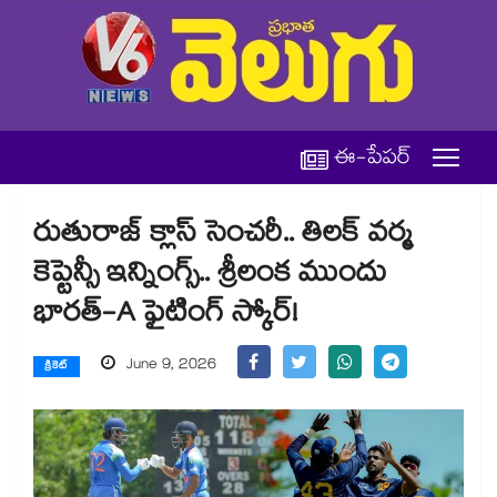
ఈ-పేపర్
రుతురాజ్ క్లాస్ సెంచరీ.. తిలక్ వర్మ
కెప్టెన్సీ ఇన్నింగ్స్.. శ్రీలంక ముందు
భారత్-A ఫైటింగ్ స్కోర్!
June 9, 2026
క్రికెట్