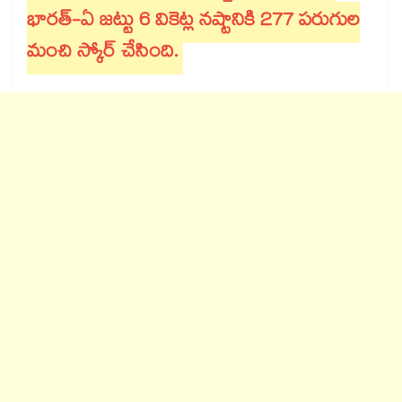
భారత్-ఏ జట్టు 6 వికెట్ల నష్టానికి 277 పరుగుల
మంచి స్కోర్ చేసింది.