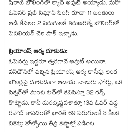
షిరాజ్ బౌలింగ్‌లో క్యాచ్ అవుట్ అయ్యాడు. మరో
ఓపెనర్ ప్రభ్ సిమ్రాన్ సింగ్ కూడా 11 బంతులు
ఆడి కేవలం 2 పరుగులకే కరుణరత్నే బౌలింగ్‌లో
పెవిలియన్ చేరి షాక్ ఇచ్చాడు.
ప్రియాంష్ ఆర్య దూకుడు:
ఓపెనర్లు ఇద్దరూ త్వరగానే అవుట్ అయినా..
వన్‌డౌన్‌లో వచ్చిన ప్రియాంష్ ఆర్య కాసేపు లంక
బౌలర్లపై దూకుడుగా ఆడాడు. నాలుగు ఫోర్లు, ఒక
సిక్సర్‌తో మంచి టచ్‌లో కనిపిస్తూ 32 రన్స్
కొట్టాడు. కానీ దురదృష్టవశాత్తూ 13వ ఓవర్ వద్ద
రనౌట్ కావడంతో భారత్ 69 పరుగులకే 3 కీలక
వికెట్లు కోల్పోయి తీవ్ర కష్టాల్లో పడింది.