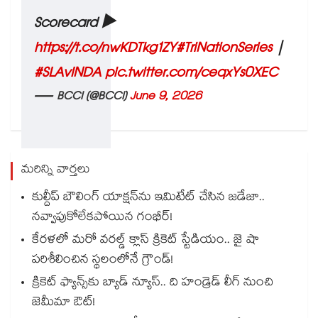
Scorecard ▶️
https://t.co/nwKDTkg1ZY
#TriNationSeries
|
#SLAvINDA
pic.twitter.com/ceqxYs0XEC
— BCCI (@BCCI)
June 9, 2026
మరిన్ని వార్తలు
కుల్దీప్ బౌలింగ్ యాక్షన్‌ను ఇమిటేట్ చేసిన జడేజా..
నవ్వాపుకోలేకపోయిన గంభీర్!
కేరళలో మరో వరల్డ్ క్లాస్ క్రికెట్ స్టేడియం.. జై షా
పరిశీలించిన స్థలంలోనే గ్రౌండ్!
క్రికెట్ ఫ్యాన్స్‌కు బ్యాడ్ న్యూస్.. ది హండ్రెడ్ లీగ్ నుంచి
జెమీమా ఔట్!