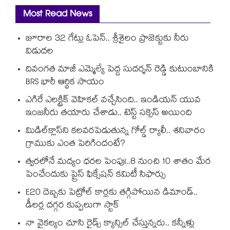
Most Read News
జూరాల 32 గేట్లు ఓపెన్.. శ్రీశైలం ప్రాజెక్టుకు నీరు
విడుదల
దివంగత మాజీ ఎమ్మెల్యే పెద్ద సుదర్శన్ రెడ్డి కుటుంబానికి
BRS భారీ ఆర్థిక సాయం
ఎగిరే ఎలక్ట్రిక్ వెహికల్ వచ్చేసింది.. ఇండియన్ యువ
ఇంజనీరు తయారు చేశాడు.. టెస్ట్ సక్సెస్ అయింది
మిడిల్‌క్లాస్‌ని కలవరపెడుతున్న గోల్డ్ ర్యాలీ.. శనివారం
గ్రాముకు ఎంత పెరిగిందంటే?
త్వరలోనే మద్యం ధ‌‌ర‌‌ల పెంపు!..8 నుంచి 10 శాతం మేర
పెంచేందుకు ప్రైస్ ఫిక్సేష‌‌న్ క‌‌మిటీ సిఫార్సు
E20 దెబ్బకు పెట్రోల్ కార్లకు తగ్గిపోయిన డిమాండ్..
డీలర్ల దగ్గర కుప్పలుగా స్టాక్
నా వైకల్యం చూసి రైడ్స్ క్యాన్సిల్ చేస్తున్నరు.. కన్నీళ్లు