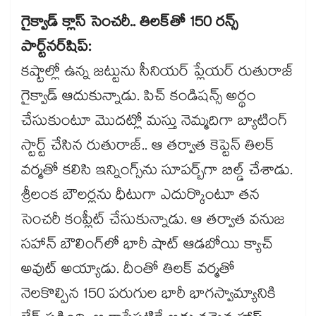
గైక్వాడ్ క్లాస్ సెంచరీ.. తిలక్‌తో 150 రన్స్
పార్ట్‌నర్‌షిప్:
కష్టాల్లో ఉన్న జట్టును సీనియర్ ప్లేయర్ రుతురాజ్
గైక్వాడ్ ఆదుకున్నాడు. పిచ్ కండిషన్స్ అర్థం
చేసుకుంటూ మొదట్లో మస్తు నెమ్మదిగా బ్యాటింగ్
స్టార్ట్ చేసిన రుతురాజ్.. ఆ తర్వాత కెప్టెన్ తిలక్
వర్మతో కలిసి ఇన్నింగ్స్‌ను సూపర్బ్‌గా బిల్డ్ చేశాడు.
శ్రీలంక బౌలర్లను ధీటుగా ఎదుర్కొంటూ తన
సెంచరీ కంప్లీట్ చేసుకున్నాడు. ఆ తర్వాత వనుజ
సహాన్ బౌలింగ్‌లో భారీ షాట్ ఆడబోయి క్యాచ్
అవుట్ అయ్యాడు. దీంతో తిలక్ వర్మతో
నెలకొల్పిన 150 పరుగుల భారీ భాగస్వామ్యానికి