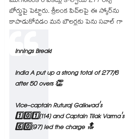
ముగిసేసరికి 6 వికెట్లు కోల్పోయి 277 రన్స్
బోర్డుపై పెట్టారు. శ్రీలంక పిచ్‌లపై ఈ స్కోర్‌ను
కాపాడుకోవడం మన బౌలర్లకు పెను సవాల్ గా
మారింది.
Innings Break!
India A put up a strong total of 277/6
after 50 overs 👏
Vice-captain Ruturaj Gaikwad's
1️⃣0️⃣1️⃣(114) and Captain Tilak Varma's
6️⃣0️⃣(97) led the charge 🔝