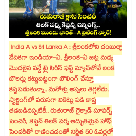
India A vs Sri Lanka A : శ్రీలంకలోని దంబుల్లా
వేదికగా ఇండియా-ఏ, శ్రీలంక-ఏ జట్ల మధ్య
మొదలైన వన్డే ట్రై సిరీస్ ఫస్ట్ మ్యాచ్‌లోనే లంక
బౌలర్లు కట్టుదిట్టంగా బౌలింగ్ చేస్తూ
కష్టపెడుతున్నా.. మనోళ్లు అస్సలు తగ్గలేదు.
స్టార్టింగ్‌లో వరుసగా వికెట్లు పడి కాస్త
తడబడినప్పటికీ.. రుతురాజ్ గైక్వాడ్ సూపర్బ్
సెంచరీ, కెప్టెన్ తిలక్ వర్మ అద్భుతమైన హాఫ్
సెంచరీతో రాణించడంతో నిర్ణీత 50 ఓవర్లలో