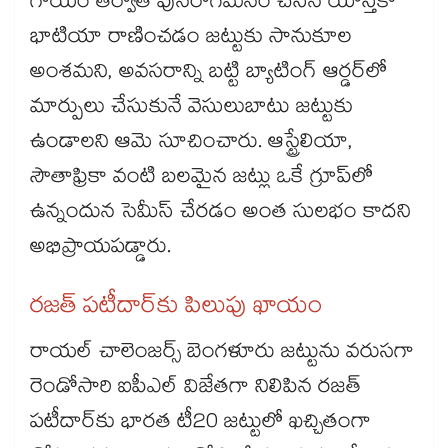
గాయం తర్వాత పునరాగమనం చేసిన యాస్తికా
భాటియా రాణించడం జట్టుకు సానుకూల
అంశమని, అవసరాన్ని బట్టి బ్యాటింగ్ ఆర్డర్‌‌‌‌‌‌‌‌లో
మార్పులు చేసుకునే వెసులుబాటు జట్టుకు
ఉండాలని ఆమె సూచించారు. ఆస్ట్రేలియా,
సౌతాఫ్రికా వంటి బలమైన జట్లు ఒకే గ్రూప్‌‌‌‌‌‌‌‌లో
ఉన్నందున సెమీస్ చేరడం అంత సులభం కాదని
అభిప్రాయపడ్డారు.
రజత్ పటీదార్‌‌‌‌‌‌‌‌కు పిలుపు ఖాయం
రాయల్ చాలెంజర్స్ బెంగళూరు జట్టును వరుసగా
రెండోసారి ఐపీఎల్ విజేతగా నిలిపిన రజత్
పటీదార్‌‌‌‌‌‌‌‌కు భారత టీ20 జట్టులో ఖచ్చితంగా