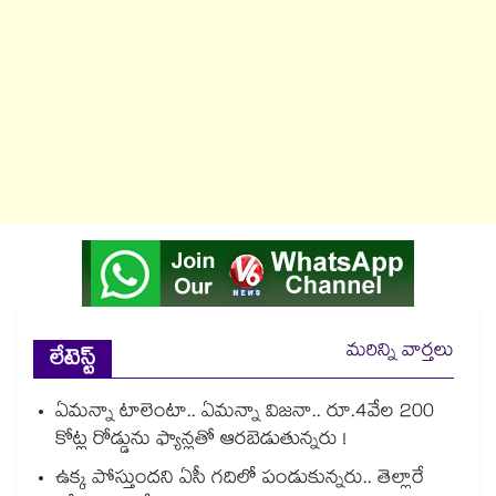
మరిన్ని వార్తలు
లేటెస్ట్
ఏమన్నా టాలెంటా.. ఏమన్నా విజనా.. రూ.4వేల 200
కోట్ల రోడ్డును ఫ్యాన్లతో ఆరబెడుతున్నరు !
ఉక్క పోస్తుందని ఏసీ గదిలో పండుకున్నరు.. తెల్లారే