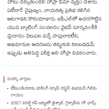
చోటు దక్కుతుందని చోప్రా ధీమా వ్యక్తం చేశారు.
పటీదార్‌‌‌‌‌‌‌‌ నైపుణ్యం, నాయకత్వ ప్రతిభ కలిగిన
ఆటగాడని కొనియాడారు. ఐపీఎల్‌‌‌‌‌‌‌‌లో అదరగొట్టిన
యువ బ్యాటింగ్ సంచలనం వైభవ్ సూర్యవంశీకి
మైదానం వెలుపల వచ్చే పాపులారిటీని,
అభిమానుల ఆదరణను తట్టుకుని నిలబడడమే
ఇప్పుడు అతిపెద్ద పరీక్ష అని చోప్రా వివరించారు.
మరిన్ని వార్తలు
టీమిండియాకు షాకింగ్ న్యూస్: కెప్టెన్ శుభమన్ గిల్‎కు
గాయం
2027 వరల్డ్ కప్‎ జట్టులో జైశ్వాల్, గైక్వాడ్‎కు నో ఛాన్స్: