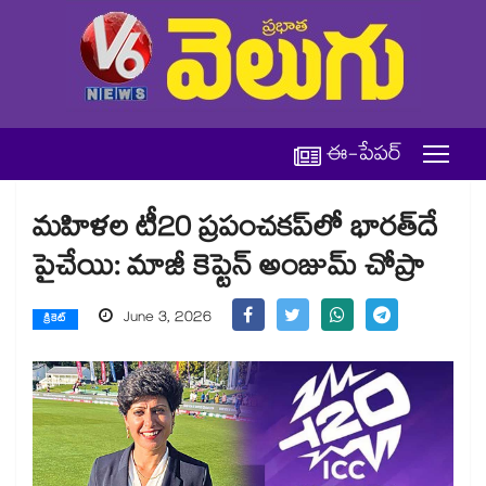
ఈ-పేపర్
మహిళల టీ20 ప్రపంచకప్‌‌‌‌‌‌‌‌లో భారత్‌‌‌‌‌‌‌‌దే
పైచేయి: మాజీ కెప్టెన్ అంజుమ్ చోప్రా
June 3, 2026
క్రికెట్