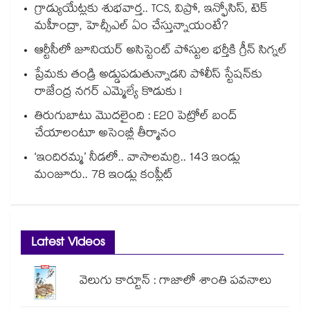
గ్రాడ్యుయేట్లకు శుభవార్త.. TCS, విప్రో, ఇన్ఫోసిస్, టెక్
మహీంద్రా, హెచ్సీఎల్ ఏం చేస్తున్నాయంటే?
ఆర్టీసీలో జూనియర్ అసిస్టెంట్‌‌ పోస్టుల భర్తీకి గ్రీన్‌‌ సిగ్నల్
ప్రేమకు తండ్రి అడ్డుపడుతున్నాడని పోలీస్ స్టేషన్⁪కు
రాజేంద్ర నగర్ ఎమ్మెల్యే కొడుకు !
తిరుగుబాటు మొదలైంది : E20 పెట్రోల్ బంద్
చేయాలంటూ అసెంబ్లీ తీర్మానం
‘ఇందిరమ్మ’ నీడలో.. వాసాలమర్రి.. 143 ఇండ్లు
మంజూరు.. 78 ఇండ్లు కంప్లీట్
Latest Videos
వెలుగు కార్టూన్ : గాజాలో శాంతి పవనాలు