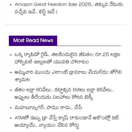
Amazon Great Freedom Sale 2026.. తక్కువ రేటుకు
వచ్చేవి ఇవే.. లిస్ట్ ఇదే !
Most Read News
ఒక్క ర్యాపిడో రైడ్.. తలకిందులైన జీవితం: రూ.25 లక్షల
హాస్పిటల్ బిల్లులతో యువతి పోరాటం
అమ్మవారి ముందు ఎలాంటి డ్రామాలు చేయలేదు: జోగిని
శ్యామల
జీతం లక్షా 60వేలు.. కట్టాల్సిన EMIలు లక్షా 85వేలు..
అప్పులు తీరేందుకు సలహాలు కోరిన టెక్కీ
మహబూబ్నగర్: పాము కాదు.. చేపే
ATMలో డబ్బు డ్రా చేస్తే క్యాష్ రాకుండానే అకౌంట్లో కట్
అయ్యాయ్.. న్యాయం చేసిన కోర్టు