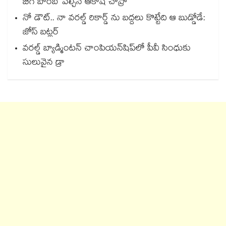
బిగ్ బాంబ్ పేల్చిన ఆకాష్ చోప్రా
నో డౌట్.. నా వరల్డ్ రికార్డ్ ను బద్దలు కొట్టేది ఆ బుడ్డోడే:
జోస్ బట్లర్
వరల్డ్ బ్యాడ్మింటన్ చాంపియన్‌షిప్‌లో పీవీ సింధుకు
సులువైన డ్రా