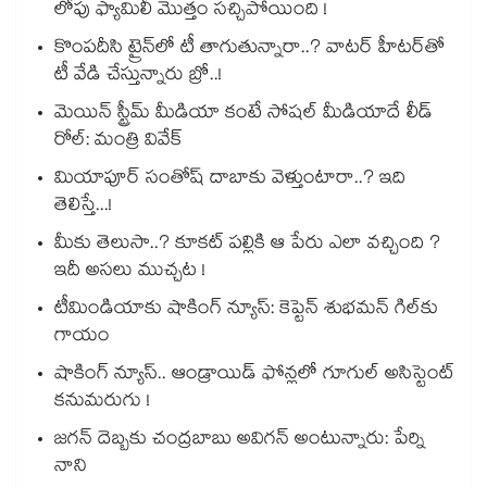
లోపు ఫ్యామిలీ మొత్తం సచ్చిపోయింది !
కొంపదీసి ట్రైన్⁬లో టీ తాగుతున్నారా..? వాటర్ హీటర్⁭⁭తో
టీ వేడి చేస్తున్నారు బ్రో..!
మెయిన్ స్ట్రీమ్ మీడియా కంటే సోషల్ మీడియాదే లీడ్
రోల్: మంత్రి వివేక్
మియాపూర్ సంతోష్ దాబాకు వెళ్తుంటారా..? ఇది
తెలిస్తే...!
మీకు తెలుసా..? కూకట్ పల్లికి ఆ పేరు ఎలా వచ్చింది ?
ఇదీ అసలు ముచ్చట !
టీమిండియాకు షాకింగ్ న్యూస్: కెప్టెన్ శుభమన్ గిల్‎కు
గాయం
షాకింగ్ న్యూస్.. ఆండ్రాయిడ్ ఫోన్లలో గూగుల్ అసిస్టెంట్
కనుమరుగు !
జగన్ దెబ్బకు చంద్రబాబు అవిగన్ అంటున్నారు: పేర్ని
నాని