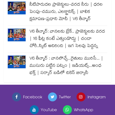
నీటిపారుదల ప్రాజెక్టులు-వరద నీరు | ధరల
పెంపు-చమురు, ఎలక్ట్రానిక్స్ | బాలిక
క్షమాపణ-ప్రధాని మోదీ | V6 తీన్మార్
V6 తీన్మార్: వానలకు బ్రేక్.. ప్రాజెక్టులకు వరద
| 16 ఫీట్ల కంటే ఎత్తుండొద్దు | చందా
చోరీ..స్కిట్ అదిరింది | ఇగ సెలవు పెద్దన్న
V6 తీన్మార్ : వానలొచ్చే...రైతులు మురిసే... |
ముసురు పట్టిన పట్నం | ఇడియట్స్...అంధ
భక్త్ | సర్కార్ బడిలో చికెన్ బిర్యానీ
Facebook
Twitter
Instagram
YouTube
WhatsApp