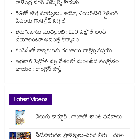
రాజేంద్ర నగర్ ఎమ్మెల్యే కొడుకు !
5Gలో కొత్త మార్పులు.. జియో, ఎయిర్‌టెల్ స్లైసింగ్
సేవలకు TRAI గ్రీన్ సిగ్నల్
తిరుగుబాటు మొదలైంది : E20 పెట్రోల్ బంద్
చేయాలంటూ అసెంబ్లీ తీర్మానం
కంపెనీలో కార్మికులకు గంజాయి చాక్లెట్ల సప్లయ్
ఇథనాల్ పెట్రోల్ వల్ల దేశంలో మంచినీటి సంక్షోభం
ఖాయం : కాంగ్రెస్ పార్టీ
Latest Videos
వెలుగు కార్టూన్ : గాజాలో శాంతి పవనాలు
నీటిపారుదల ప్రాజెక్టులు-వరద నీరు | ధరల