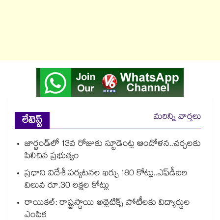
మరిన్ని వార్తలు
లేటెస్ట్
జార్ఖండ్‌‌‌‌లో 13వ రోజుకు స్టూడెంట్ల ఆందోళన..చర్చలకు
పిలిచిన ప్రభుత్వం
ప్రధాని విదేశీ పర్యటనల ఖర్చు 180 కోట్లు..ఎఫ్‌‌‌‌‌‌‌‌డీఐల
విలువ రూ.30 లక్షల కోట్లు
రాయికల్: రాష్ట్రస్థాయి అథ్లెటిక్స్ పోటీలకు విద్యార్థుల
ఎంపిక