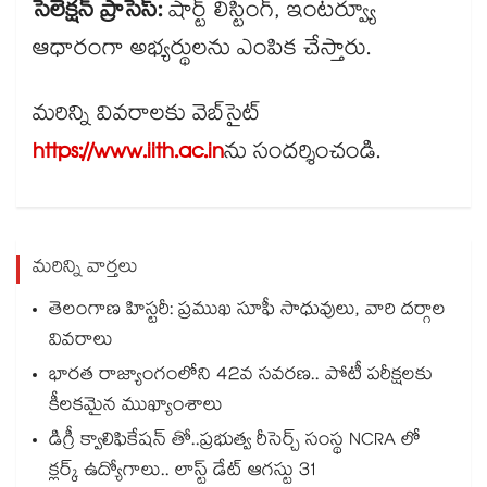
సెలెక్షన్ ప్రాసెస్:
షార్ట్ లిస్టింగ్, ఇంటర్వ్యూ
ఆధారంగా అభ్యర్థులను ఎంపిక చేస్తారు.
మరిన్ని వివరాలకు వెబ్​సైట్
https://www.iith.ac.in
ను సందర్శించండి.
మరిన్ని వార్తలు
తెలంగాణ హిస్టరీ: ప్రముఖ సూఫీ సాధువులు, వారి దర్గాల
వివరాలు
భారత రాజ్యాంగంలోని 42వ సవరణ.. పోటీ పరీక్షలకు
కీలకమైన ముఖ్యాంశాలు
డిగ్రీ క్వాలిఫికేషన్ తో..ప్రభుత్వ రీసెర్చ్ సంస్థ NCRA లో
క్లర్క్ ఉద్యోగాలు.. లాస్ట్ డేట్ ఆగస్టు 31