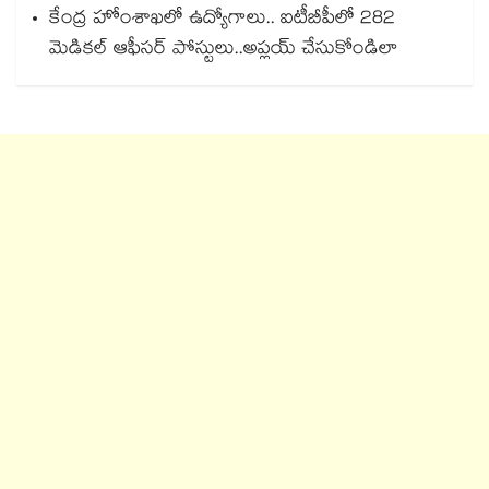
కేంద్ర హోంశాఖలో ఉద్యోగాలు.. ఐటీబీపీలో 282
మెడికల్ ఆఫీసర్ పోస్టులు..అప్లయ్ చేసుకోండిలా