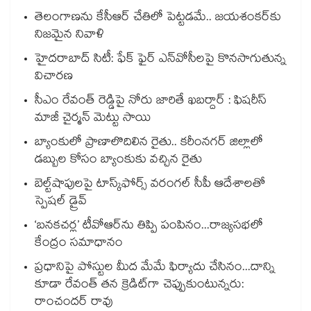
తెలంగాణను కేసీఆర్‌‌ చేతిలో పెట్టడమే.. జయశంకర్‌‌కు
నిజమైన నివాళి
హైదరాబాద్ సిటీ: ఫేక్ ఫైర్ ఎన్‌వోసీలపై కొనసాగుతున్న
విచారణ
సీఎం రేవంత్ రెడ్డిపై నోరు జారితే ఖబర్దార్ : ఫిషరీస్
మాజీ చైర్మన్ మెట్టు సాయి
బ్యాంకులో ప్రాణాలొదిలిన రైతు.. కరీంనగర్ జిల్లాలో
డబ్బుల కోసం బ్యాంకుకు వచ్చిన రైతు
బెల్ట్‌‌‌‌‌‌‌‌‌‌‌‌‌‌‌‌‌‌‌‌‌‌‌‌‌‌‌‌‌‌‌‌షాపులపై టాస్క్‌‌‌‌‌‌‌‌‌‌‌‌‌‌‌‌‌‌‌‌‌‌‌‌‌‌‌‌‌‌‌‌ఫోర్స్ వరంగల్‌‌‌‌‌‌‌‌‌‌‌‌‌‌‌‌‌‌‌‌‌‌‌‌‌‌‌‌‌‌‌‌ సీపీ ఆదేశాలతో
స్పెషల్ డ్రైవ్‌‌‌‌‌‌‌‌‌‌‌‌‌‌‌‌‌‌‌‌‌‌‌‌‌‌‌‌‌‌‌‌
‘బనకచర్ల’ టీవోఆర్‌‌‌‌‌‌‌‌ను తిప్పి పంపినం...రాజ్యసభలో
కేంద్రం సమాధానం
ప్రధానిపై పోస్టుల మీద మేమే ఫిర్యాదు చేసినం...దాన్ని
కూడా రేవంత్ తన క్రెడిట్‌‌‌‌గా చెప్పుకుంటున్నరు:
రాంచందర్ రావు