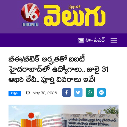
ఈ-పేపర్
బీఈ/బీటెక్ అర్హతతో ఐఐటీ
హైదరాబాద్‌లో ఉద్యోగాలు.. జులై 31
ఆఖరి తేదీ.. పూర్తి వివరాలు ఇవే!
May 30, 2026
సక్సెస్