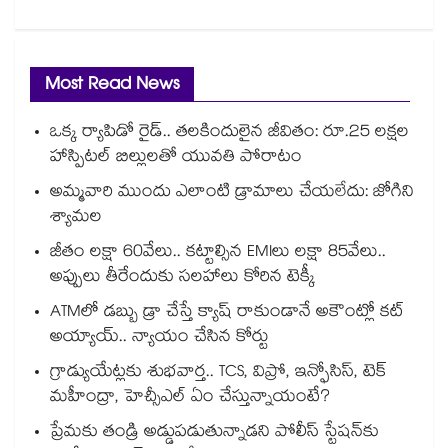
Most Read News
ఒక్క ర్యాపిడో రైడ్.. తలకిందులైన జీవితం: రూ.25 లక్షల
హాస్పిటల్ బిల్లులతో యువతి పోరాటం
అమ్మవారి ముందు ఎలాంటి డ్రామాలు చేయలేదు: జోగిని
శ్యామల
జీతం లక్షా 60వేలు.. కట్టాల్సిన EMIలు లక్షా 85వేలు..
అప్పులు తీరేందుకు సలహాలు కోరిన టెక్కీ
ATMలో డబ్బు డ్రా చేస్తే క్యాష్ రాకుండానే అకౌంట్లో కట్
అయ్యాయ్.. న్యాయం చేసిన కోర్టు
గ్రాడ్యుయేట్లకు శుభవార్త.. TCS, విప్రో, ఇన్ఫోసిస్, టెక్
మహీంద్రా, హెచ్సీఎల్ ఏం చేస్తున్నాయంటే?
ప్రేమకు తండ్రి అడ్డుపడుతున్నాడని పోలీస్ స్టేషన్⁪కు