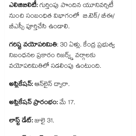
ఎలిజిబిలిటీ:
గుర్తింపు పొందిన యూనివర్సిటీ
నుంచి సంబంధిత విభాగంలో బి.టెక్/ బీఈ/
బీఎస్సీ పూర్తిచేసి ఉండాలి.
గరిష్ట వయోపరిమితి
: 30 ఏళ్లు. కేంద్ర ప్రభుత్వ
నిబంధనల ప్రకారం రిజర్వ్డ్ వర్గాలకు
వయోపరిమితిలో సడలింపు ఉంటుంది.
అప్లికేషన్:
ఆన్​లైన్ ద్వారా.
అప్లికేషన్ ప్రారంభం:
మే 17.
లాస్ట్ డేట్:
జులై 31.