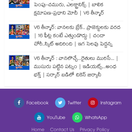
పెంపు-చమురు, ఎలక్ట్రానిక్స్ | బాలిక
క్షమాపణ-ప్రధాని మోదీ | V6 తీన్మార్
V6 తీన్మార్: వానలకు బ్రేక్.. ప్రాజెక్టులకు వరద
| 16 ఫీట్ల కంటే ఎత్తుండొద్దు | చందా
చోరీ..స్కిట్ అదిరింది | ఇగ సెలవు పెద్దన్న
V6 తీన్మార్ : వానలొచ్చే...రైతులు మురిసే... |
ముసురు పట్టిన పట్నం | ఇడియట్స్...అంధ
భక్త్ | సర్కార్ బడిలో చికెన్ బిర్యానీ
Facebook
Twitter
Instagram
YouTube
WhatsApp
Home
Contact Us
Privacy Policy