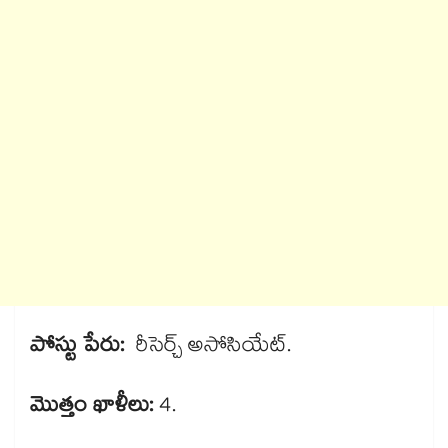
పోస్టు పేరు:
రీసెర్చ్ అసోసియేట్.
మొత్తం ఖాళీలు:
4.