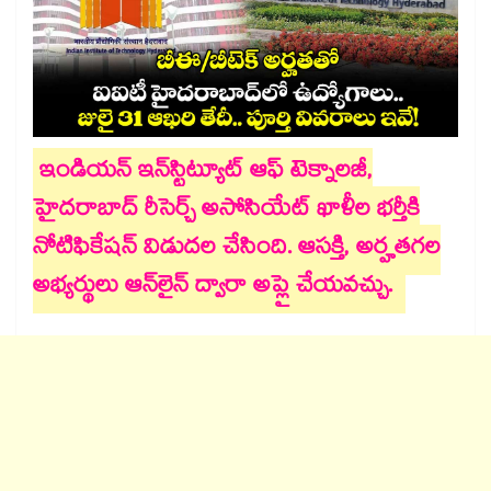
ఇండియన్ ఇన్​స్టిట్యూట్ ఆఫ్​ టెక్నాలజీ,
హైదరాబాద్ రీసెర్చ్ అసోసియేట్ ఖాళీల భర్తీకి
నోటిఫికేషన్ విడుదల చేసింది. ఆసక్తి, అర్హతగల
అభ్యర్థులు ఆన్​లైన్ ద్వారా అప్లై చేయవచ్చు.