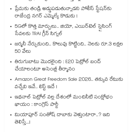
ప్రేమకు తండ్రి అడ్డుపడుతున్నాడని పోలీస్ స్టేషన్⁪కు
రాజేంద్ర నగర్ ఎమ్మెల్యే కొడుకు !
5Gలో కొత్త మార్పులు.. జియో, ఎయిర్‌టెల్ స్లైసింగ్
సేవలకు TRAI గ్రీన్ సిగ్నల్
జర్మనీ నేర్చుకుంది.. కొలువు కొట్టింది.. నెలకు రూ.3 లక్షల
50 వేలు
తిరుగుబాటు మొదలైంది : E20 పెట్రోల్ బంద్
చేయాలంటూ అసెంబ్లీ తీర్మానం
Amazon Great Freedom Sale 2026.. తక్కువ రేటుకు
వచ్చేవి ఇవే.. లిస్ట్ ఇదే !
ఇథనాల్ పెట్రోల్ వల్ల దేశంలో మంచినీటి సంక్షోభం
ఖాయం : కాంగ్రెస్ పార్టీ
మియాపూర్ సంతోష్ దాబాకు వెళ్తుంటారా..? ఇది
తెలిస్తే...!