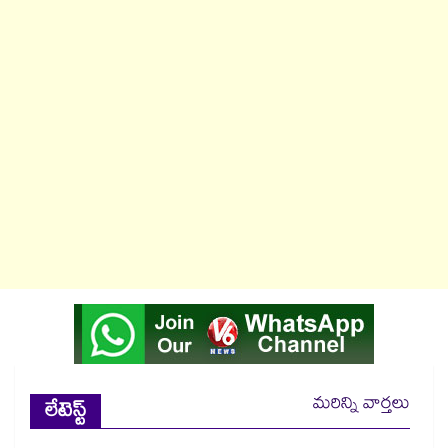
మరిన్ని వార్తలు
లేటెస్ట్