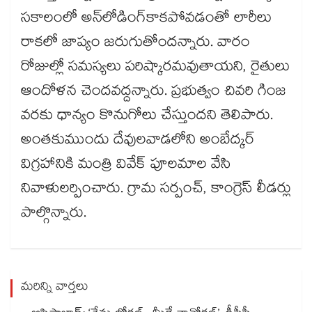
సకాలంలో అన్​లోడింగ్​కాకపోవడంతో లారీలు
రాకలో జాప్యం జరుగుతోందన్నారు. వారం
రోజుల్లో సమస్యలు పరిష్కారమవుతాయని, రైతులు
ఆందోళన చెందవద్దన్నారు. ప్రభుత్వం చివరి గింజ
వరకు ధాన్యం కొనుగోలు చేస్తుందని తెలిపారు.
అంతకుముందు దేవులవాడలోని అంబేద్కర్​
విగ్రహానికి మంత్రి వివేక్​ పూలమాల వేసి
నివాళులర్పించారు. గ్రామ సర్పంచ్, కాంగ్రెస్​ లీడర్లు
పాల్గొన్నారు.
మరిన్ని వార్తలు