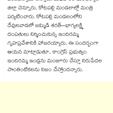
జిల్లా చెన్నూరు, కోటపల్లి మండలాల్లో మంత్రి
పర్యటించారు. కోటపల్లి మండలంలోని
దేవులవాడలో జమ్మిడి శరత్–భాగ్యలక్ష్మి
దంపతులు నిర్మించుకున్న ఇందిరమ్మ
గృహప్రవేశానికి హాజరయ్యారు. ఈ సందర్భంగా
ఆయన మాట్లాడుతూ.. కాంగ్రెస్​ ప్రభుత్వం
ఇందిరమ్మ ఇండ్లను మంజూరు చేస్తూ నిరుపేదల
సొంతింటికలను నిజం చేస్తోందన్నారు.