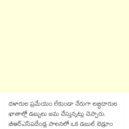
దళారుల ప్రమేయం లేకుండా నేరుగా లబ్ధిదారుల
ఖాతాల్లో డబ్బులు జమ చేస్తున్నట్లు చెప్పారు.
బీఆర్ఎస్​పదేండ్ల పాలనలో ఒక డబుల్ ​బెడ్రూం