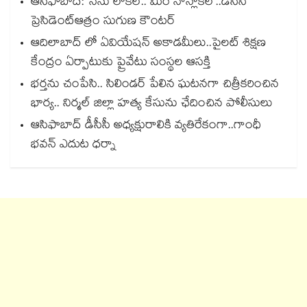
ఆసిఫాబాద్: ‘నేను లోకల్.. మీరే నాన్లోకల్’..డీసీసీ
ప్రెసిడెంట్ఆత్రం సుగుణ కౌంటర్
ఆదిలాబాద్ లో ఏవియేషన్ అకాడమీలు..పైలట్ శిక్షణ
కేంద్రం ఏర్పాటుకు ప్రైవేటు సంస్థల ఆసక్తి
భర్తను చంపేసి.. సిలిండర్ పేలిన ఘటనగా చిత్రీకరించిన
భార్య.. నిర్మల్ జిల్లా హత్య కేసును ఛేదించిన పోలీసులు
ఆసిఫాబాద్ డీసీసీ అధ్యక్షురాలికి వ్యతిరేకంగా..గాంధీ
భవన్ ఎదుట ధర్నా