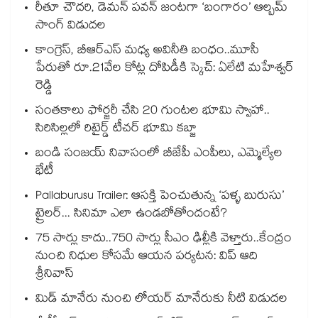
రీతూ చౌదరి, డెమన్ పవన్ జంటగా ‘బంగారం’ ఆల్బమ్
సాంగ్ విడుదల
కాంగ్రెస్, బీఆర్ఎస్ మధ్య అవినీతి బంధం..మూసీ
పేరుతో రూ.21వేల కోట్ల దోపిడీకి స్కెచ్: ఏలేటి మహేశ్వర్
రెడ్డి
సంతకాలు ఫోర్జరీ చేసి 20 గుంటల భూమి స్వాహా..
సిరిసిల్లలో రిటైర్డ్ టీచర్ భూమి కబ్జా
బండి సంజయ్ నివాసంలో బీజేపీ ఎంపీలు, ఎమ్మెల్యేల
భేటీ
Pallaburusu Trailer: ఆసక్తి పెంచుతున్న ‘పళ్ళ బురుసు’
ట్రైలర్... సినిమా ఎలా ఉండబోతోందంటే?
75 సార్లు కాదు..75‌‌‌‌‌‌‌‌0 సార్లు సీఎం ఢిల్లీకి వెళ్తారు..కేంద్రం
నుంచి నిధుల కోసమే ఆయన పర్యటన: విప్ ఆది
శ్రీనివాస్
మిడ్ మానేరు నుంచి లోయర్ మానేరుకు నీటి విడుదల