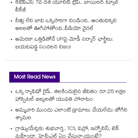
కేటీపీఎస్ 7వ దశ యూనిట్ ట్రిప్.. బాయిలర్ ట్యూబ్
లీకేజీ
నీళ్లు లేని బావి ఒక్కసారిగా నిండింది.. అంతుచిక్కని
అలలతో ఊగిపోతోంది..వీడియో వైరల్
అమెరికా ఒత్తిడితోనే UPIపై మోడీ సర్కార్‌ ఛార్జీలు:
బయటపడ్డ సంచలన నిజం!
Most Read News
ఒక్క ర్యాపిడో రైడ్.. తలకిందులైన జీవితం: రూ.25 లక్షల
హాస్పిటల్ బిల్లులతో యువతి పోరాటం
అమ్మవారి ముందు ఎలాంటి డ్రామాలు చేయలేదు: జోగిని
శ్యామల
గ్రాడ్యుయేట్లకు శుభవార్త.. TCS, విప్రో, ఇన్ఫోసిస్, టెక్
మహీంద్రా, హెచ్సీఎల్ ఏం చేస్తున్నాయంటే?