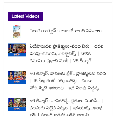
Latest Videos
వెలుగు కార్టూన్ : గాజాలో శాంతి పవనాలు
నీటిపారుదల ప్రాజెక్టులు-వరద నీరు | ధరల
పెంపు-చమురు, ఎలక్ట్రానిక్స్ | బాలిక
క్షమాపణ-ప్రధాని మోదీ | V6 తీన్మార్
V6 తీన్మార్: వానలకు బ్రేక్.. ప్రాజెక్టులకు వరద
| 16 ఫీట్ల కంటే ఎత్తుండొద్దు | చందా
చోరీ..స్కిట్ అదిరింది | ఇగ సెలవు పెద్దన్న
V6 తీన్మార్ : వానలొచ్చే...రైతులు మురిసే... |
ముసురు పట్టిన పట్నం | ఇడియట్స్...అంధ
భక్త్ | సర్కార్ బడిలో చికెన్ బిర్యానీ