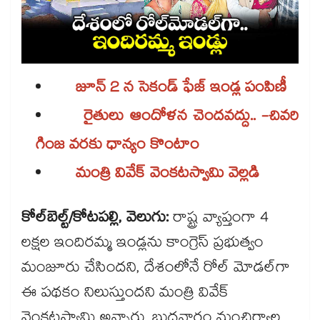
జూన్ 2 న సెకండ్ ఫేజ్ ఇండ్ల పంపిణీ
రైతులు ఆందోళన చెందవద్దు.. -చివరి
గింజ వరకు ధాన్యం కొంటాం
మంత్రి వివేక్ వెంకటస్వామి వెల్లడి
కోల్​బెల్ట్/కోటపల్లి, వెలుగు:
రాష్ట్ర వ్యాప్తంగా 4
లక్షల ఇందిరమ్మ ఇండ్లను కాంగ్రెస్ ప్రభుత్వం
మంజూరు చేసిందని, దేశంలోనే రోల్​ మోడల్​గా
ఈ పథకం నిలుస్తుందని మంత్రి వివేక్​
వెంకటస్వామి అన్నారు. బుధవారం మంచిర్యాల