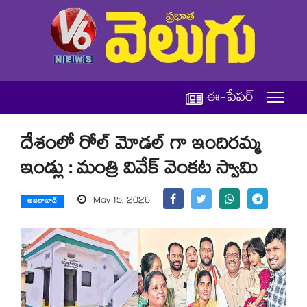
ఈ-పేపర్
దేశంలో రోల్ మోడల్ గా ఇందిరమ్మ
ఇండ్లు : మంత్రి వివేక్ వెంకట స్వామి
May 15, 2026
ఆదిలాబాద్