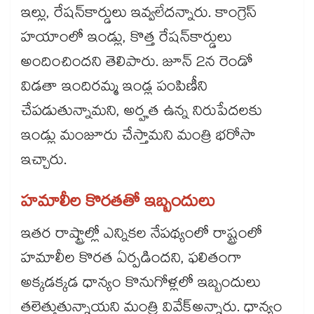
ఇల్లు, రేషన్​కార్డులు ఇవ్వలేదన్నారు. కాంగ్రెస్
హయాంలో ఇండ్లు, కొత్త రేషన్​కార్డులు
అందించిందని తెలిపారు. జూన్ 2న రెండో
విడతా ఇందిరమ్మ ఇండ్ల పంపిణీని
చేపడుతున్నామని, అర్హత ఉన్న నిరుపేదలకు
ఇండ్లు మంజూరు చేస్తామని మంత్రి భరోసా
ఇచ్చారు.
హమాలీల కొరతతో ఇబ్బందులు
ఇతర రాష్ట్రాల్లో ఎన్నికల నేపథ్యంలో రాష్ట్రంలో
హమాలీల కొరత ఏర్పడిందని, ఫలితంగా
అక్కడక్కడ ధాన్యం కొనుగోళ్లలో ఇబ్బందులు
తలెత్తుతున్నాయని మంత్రి వివేక్​అన్నారు. ధాన్యం