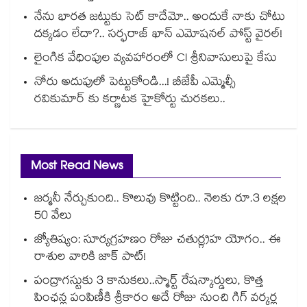
నేను భారత జట్టుకు సెట్ కాదేమో.. అందుకే నాకు చోటు
దక్కడం లేదా?.. సర్ఫరాజ్ ఖాన్ ఎమోషనల్ పోస్ట్ వైరల్!
లైంగిక వేధింపుల వ్యవహారంలో CI శ్రీనివాసులుపై కేసు
నోరు అదుపులో పెట్టుకోండి...! బీజేపీ ఎమ్మెల్సీ
రవికుమార్ కు కర్ణాటక హైకోర్టు చురకలు..
Most Read News
జర్మనీ నేర్చుకుంది.. కొలువు కొట్టింది.. నెలకు రూ.3 లక్షల
50 వేలు
జ్యోతిష్యం: సూర్యగ్రహణం రోజు చతుర్గ్రహ యోగం.. ఈ
రాశుల వారికి జాక్ పాట్!
పంద్రాగస్టుకు 3 కానుకలు..స్మార్ట్ రేషన్కార్డులు, కొత్త
పింఛన్ల పంపిణీకి శ్రీకారం అదే రోజు నుంచి గిగ్ వర్కర్ల