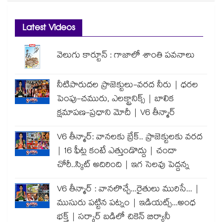
Latest Videos
వెలుగు కార్టూన్ : గాజాలో శాంతి పవనాలు
నీటిపారుదల ప్రాజెక్టులు-వరద నీరు | ధరల
పెంపు-చమురు, ఎలక్ట్రానిక్స్ | బాలిక
క్షమాపణ-ప్రధాని మోదీ | V6 తీన్మార్
V6 తీన్మార్: వానలకు బ్రేక్.. ప్రాజెక్టులకు వరద
| 16 ఫీట్ల కంటే ఎత్తుండొద్దు | చందా
చోరీ..స్కిట్ అదిరింది | ఇగ సెలవు పెద్దన్న
V6 తీన్మార్ : వానలొచ్చే...రైతులు మురిసే... |
ముసురు పట్టిన పట్నం | ఇడియట్స్...అంధ
భక్త్ | సర్కార్ బడిలో చికెన్ బిర్యానీ