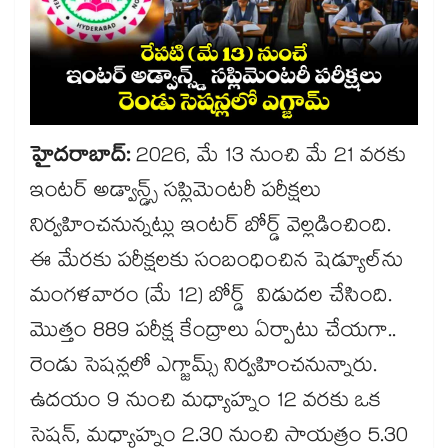
హైదరాబాద్:
2026, మే 13 నుంచి మే 21 వరకు
ఇంటర్ అడ్వాన్డ్స్ సప్లిమెంటరీ పరీక్షలు
నిర్వహించనున్నట్లు ఇంటర్ బోర్డ్ వెల్లడించింది.
ఈ మేరకు పరీక్షలకు సంబంధించిన షెడ్యూల్‎ను
మంగళవారం (మే 12) బోర్డ్ విడుదల చేసింది.
మొత్తం 889 పరీక్ష కేంద్రాలు ఏర్పాటు చేయగా..
రెండు సెషన్లలో ఎగ్జామ్స్ నిర్వహించనున్నారు.
ఉదయం 9 నుంచి మధ్యాహ్నం 12 వరకు ఒక
సెషన్, మధ్యాహ్నం 2.30 నుంచి సాయత్రం 5.30