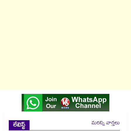
మరిన్ని వార్తలు
లేటెస్ట్