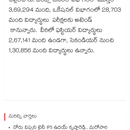
చెల్లించారు. దీంట్లో జనరల్ విభాగంలో మొత్తం
3,69,294 మంది, ఒకేషనల్ విభాగంలో 28,703
మంది విద్యార్థులు పరీక్షలకు అటెండ్
కానున్నారు. వీరిలో ఫస్టియర్ విద్యార్థులు
2,67,141 మంది ఉండగా, సెకండియర్ నుంచి
1,30,856 మంది విద్యార్థులు ఉన్నారు.
మరిన్ని వార్తలు
నోరు విప్పని ట్రైనీ IPS ఉదయ్ కృష్ణారెడ్డి.. మరోసారి