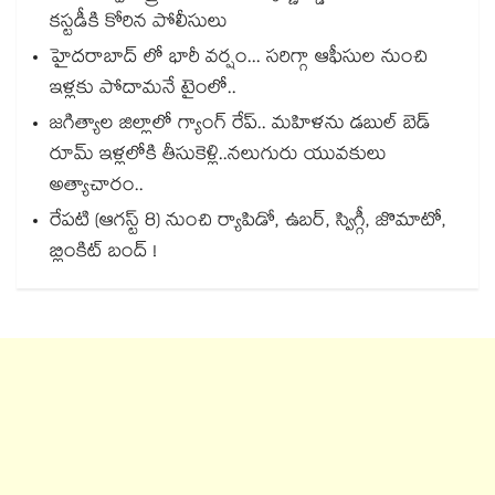
కస్టడీకి కోరిన పోలీసులు
హైదరాబాద్ లో భారీ వర్షం... సరిగ్గా ఆఫీసుల నుంచి
ఇళ్లకు పోదామనే టైంలో..
జగిత్యాల జిల్లాలో గ్యాంగ్ రేప్.. మహిళను డబుల్ బెడ్
రూమ్ ఇళ్లలోకి తీసుకెళ్లి..నలుగురు యువకులు
అత్యాచారం..
రేపటి (ఆగస్ట్ 8) నుంచి ర్యాపిడో, ఉబర్, స్విగ్గీ, జొమాటో,
బ్లింకిట్ బంద్ !