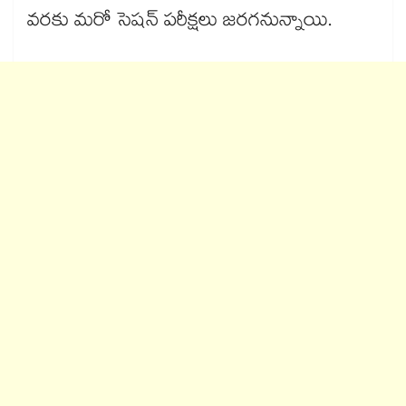
వరకు మరో సెషన్ పరీక్షలు జరగనున్నాయి.