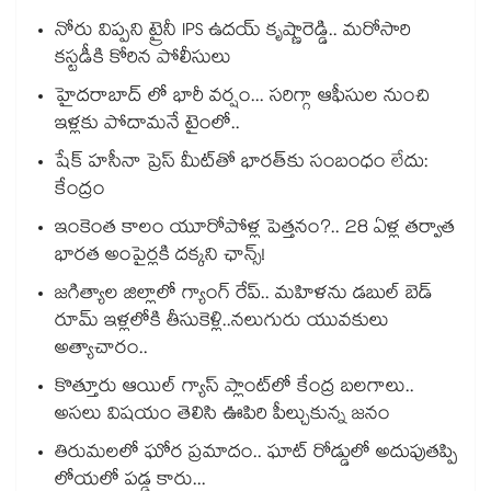
నోరు విప్పని ట్రైనీ IPS ఉదయ్ కృష్ణారెడ్డి.. మరోసారి
కస్టడీకి కోరిన పోలీసులు
హైదరాబాద్ లో భారీ వర్షం... సరిగ్గా ఆఫీసుల నుంచి
ఇళ్లకు పోదామనే టైంలో..
షేక్ హసీనా ప్రెస్ మీట్‎తో భారత్‎కు సంబంధం లేదు:
కేంద్రం
ఇంకెంత కాలం యూరోపోళ్ల పెత్తనం?.. 28 ఏళ్ల తర్వాత
భారత అంపైర్లకి దక్కని ఛాన్స్!
జగిత్యాల జిల్లాలో గ్యాంగ్ రేప్.. మహిళను డబుల్ బెడ్
రూమ్ ఇళ్లలోకి తీసుకెళ్లి..నలుగురు యువకులు
అత్యాచారం..
కొత్తూరు ఆయిల్ గ్యాస్⁪ ప్లాంట్⁫లో కేంద్ర బలగాలు..
అసలు విషయం తెలిసి ఊపిరి పీల్చుకున్న జనం
తిరుమలలో ఘోర ప్రమాదం.. ఘాట్ రోడ్డులో అదుపుతప్పి
లోయలో పడ్డ కారు...