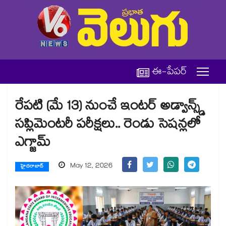
ఈ-పేపర్
రేపటి (మే 13) నుంచే ఇంటర్ అడ్వాన్స్డ్
సప్లిమెంటరీ పరీక్షలు.. రెండు సెషన్లలో
ఎగ్జామ్
May 12, 2026
హైదరాబాద్