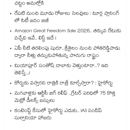
చట్టం అమల్లోకి
రేపటి నుంచి మూడు రోజులు సెలవులు : టూర్ల ప్లానింగ్
లో సిటీ జనం బిజీ
Amazon Great Freedom Sale 2026.. తక్కువ రేటుకు
వచ్చేవి ఇవే.. లిస్ట్ ఇదే !
ఏపీ నీటి తరలింపు షురూ..శ్రీశైలం నుంచి పోతిరెడ్డిపాడు
ద్వారా నీళ్లు తన్నుకుపోతున్న పొరుగు రాష్ట్రం
మియాపూర్ సంతోష్ దాబాకు వెళ్తుంటారా..? ఇది
తెలిస్తే...!
కోర్టుకు వస్తారని రాత్రికి రాత్రే కూల్చేస్తారా? : హైకోర్టు
మగవాళ్లకు ఆర్టీసీ బిగ్ రిలీఫ్ ..గ్రేటర్ పరిధిలో 75 కొత్త
మెట్రో డీలక్స్ బస్సులు
కంటెంప్ట్ కేసులో హైకోర్టు ఎదుట.. IAS సందీప్
సుల్తానియా హాజరు