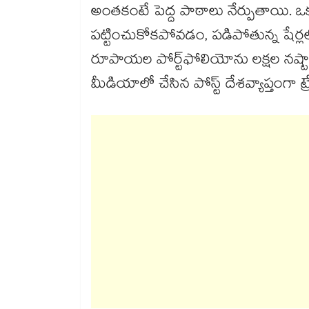
అంతకంటే పెద్ద పాఠాలు నేర్పుతాయి. ఒక్క 
పట్టించుకోకపోవడం, పడిపోతున్న షేర్లలో 
రూపాయల పోర్ట్‌ఫోలియోను లక్షల నష్టాల్లో
మీడియాలో చేసిన పోస్ట్ దేశవ్యాప్తంగా ట్రేడర