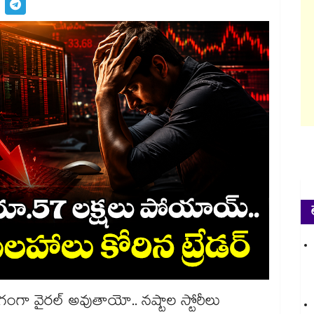
గంగా వైరల్ అవుతాయో.. నష్టాల స్టోరీలు