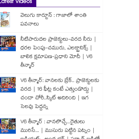
Latest Videos
వెలుగు కార్టూన్ : గాజాలో శాంతి
పవనాలు
నీటిపారుదల ప్రాజెక్టులు-వరద నీరు |
ధరల పెంపు-చమురు, ఎలక్ట్రానిక్స్ |
బాలిక క్షమాపణ-ప్రధాని మోదీ | V6
తీన్మార్
V6 తీన్మార్: వానలకు బ్రేక్.. ప్రాజెక్టులకు
వరద | 16 ఫీట్ల కంటే ఎత్తుండొద్దు |
చందా చోరీ..స్కిట్ అదిరింది | ఇగ
సెలవు పెద్దన్న
V6 తీన్మార్ : వానలొచ్చే...రైతులు
మురిసే... | ముసురు పట్టిన పట్నం |