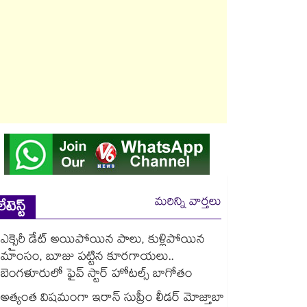
మరిన్ని వార్తలు
లేటెస్ట్
ఎక్సైరీ డేట్ అయిపోయిన పాలు, కుళ్లిపోయిన
మాంసం, బూజు పట్టిన కూరగాయలు..
బెంగళూరులో ఫైవ్ స్టార్ హోటల్స్ బాగోతం
అత్యంత విషమంగా ఇరాన్ సుప్రీం లీడర్ మోజ్తాబా