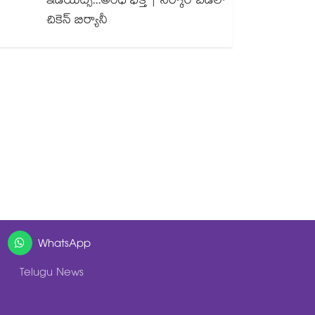
ఇడియట్స్...అంధ భక్త్ | సర్కార్ బడిలో
చికెన్ బిర్యానీ
WhatsApp
Telugu News