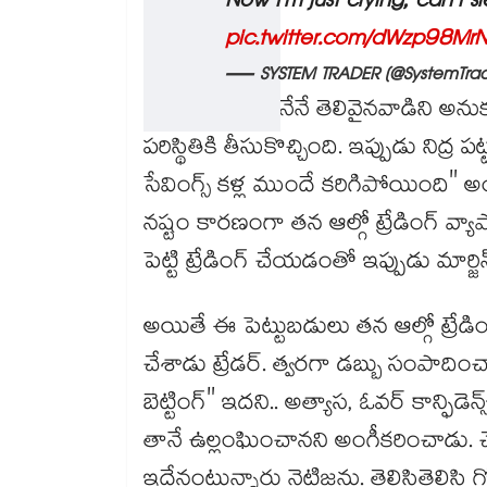
Now I’m just crying, can’t 
pic.twitter.com/dWzp98Mr
— SYSTEM TRADER (@SystemTrad
"మార్కెట్ కంటే నేనే తెలివైనవాడిని అను
పరిస్థితికి తీసుకొచ్చింది. ఇప్పుడు నిద్ర
సేవింగ్స్ కళ్ల ముందే కరిగిపోయింది" 
నష్టం కారణంగా తన ఆల్గో ట్రేడింగ్ వ్యా
పెట్టి ట్రేడింగ్ చేయడంతో ఇప్పుడు మార
అయితే ఈ పెట్టుబడులు తన ఆల్గో ట్రేడిం
చేశాడు ట్రేడర్. త్వరగా డబ్బు సంపాదించ
బెట్టింగ్" ఇదని.. అత్యాస, ఓవర్ కాన్ఫిడెన
తానే ఉల్లంఘించానని అంగీకరించాడు.
ఇదేనంటున్నారు నెటిజన్లు. తెలిసితెలిస