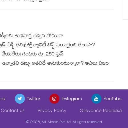
్కీలకు శుభవార్త చెప్పిన నోమురా
్ సేఫ్టీ తనిఖీల్లో క్వాలిటీ టెస్ట్ ఫెయిలైంది తెలుసా?
్లాక్ చేయలేరు! గంటకు రూ.250 ఫైన్
నీ ఉన్నాడని డబ్బు అతనిదే అనుకుంటున్నారా? అసలు నిజం
ok
Twitter
Instagram
YouTube
Contact Us
Privacy Policy
Grievance Redressal
© 2026, VIL Media Pvt Ltd. All rights reserved