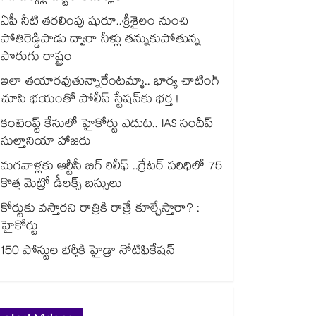
ఏపీ నీటి తరలింపు షురూ..శ్రీశైలం నుంచి
పోతిరెడ్డిపాడు ద్వారా నీళ్లు తన్నుకుపోతున్న
పొరుగు రాష్ట్రం
ఇలా తయారవుతున్నారేంటమ్మా.. భార్య చాటింగ్
చూసి భయంతో పోలీస్ స్టేషన్⁫కు భర్త !
కంటెంప్ట్ కేసులో హైకోర్టు ఎదుట.. IAS సందీప్
సుల్తానియా హాజరు
మగవాళ్లకు ఆర్టీసీ బిగ్ రిలీఫ్ ..గ్రేటర్ పరిధిలో 75
కొత్త మెట్రో డీలక్స్ బస్సులు
కోర్టుకు వస్తారని రాత్రికి రాత్రే కూల్చేస్తారా? :
హైకోర్టు
150 పోస్టుల భర్తీకి హైడ్రా నోటిఫికేషన్