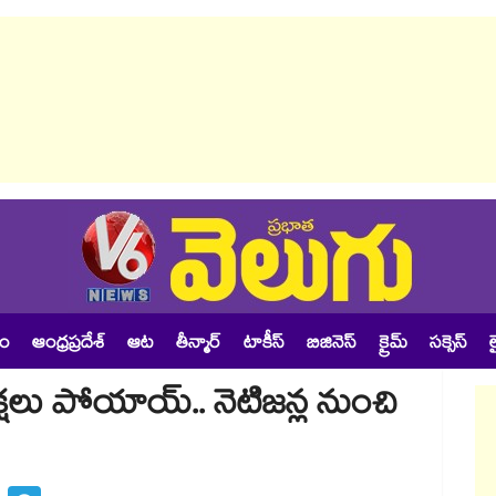
శం
ఆంధ్రప్రదేశ్
ఆట
తీన్మార్
టాకీస్
బిజినెస్
క్రైమ్
సక్సెస్
ల
క్షలు పోయాయ్.. నెటిజన్ల నుంచి