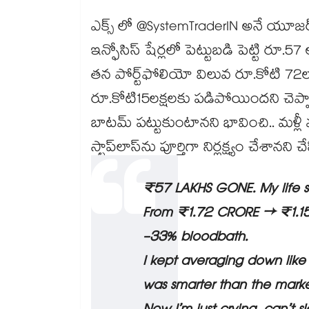
ఎక్స్ లో @SystemTraderIN అనే యూజర
ఇన్ఫోసిస్ షేర్లలో పెట్టుబడి పెట్టి రూ.
తన పోర్ట్‌ఫోలియో విలువ రూ.కోటి 72లక్ష
రూ.కోటి15లక్షలకు పడిపోయిందని చెప్పా
బాటమ్ పట్టుకుంటానని భావించి.. మళ్లీ మ
స్టాప్‌లాస్‌ను పూర్తిగా నిర్లక్ష్యం చేశానన
₹57 LAKHS GONE. My life s
From ₹1.72 CRORE → ₹1.15
-33% bloodbath.
I kept averaging down like 
was smarter than the marke