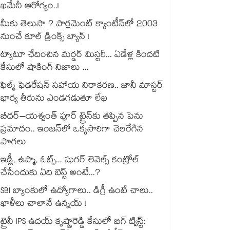
ఖమేనీ ఆరోగ్యం..!
మీకు తెలుసా ? పార్లమెంట్ క్యాంటీన్⁪లో 2003
నుంచే కూల్ డ్రింక్స్ బ్యాన్ !
ట్యాటూ ఛేదించిన మర్డర్ మిస్టరీ... ఏడేళ్ల కిందటి
కేసులో షాకింగ్ నిజాలు ...
ఫిల్మ్ ఫెడరేషన్ సహాయ నిరాకరణ.. జానీ మాస్టర్
భార్య తీరును ఎండగడుతూ లేఖ
బీదర్–యశ్వంత్ పూర్ ట్రైన్‎కు తప్పిన పెను
ప్రమాదం.. ఇంజన్‎లో ఒక్కసారిగా చెలరేగిన
పొగలు
ఇడ్లీ, ఉప్మా, ఓట్స్... షుగర్ లెవెల్స్ కంట్రోల్
చేసేందుకు ఏది బెస్ట్ అంటే...?
SBI బ్యాంకులో ఉద్యోగాలు.. డిగ్రీ ఉంటే చాలు..
ఖాళీలు చాలానే ఉన్నయ్ !
ట్రైనీ IPS ఉదయ్ కృష్ణారెడ్డి కేసులో బిగ్ ట్విస్ట్: