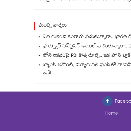
మరిన్ని వార్తలు
ఏఐ గురించి కంగారు పడుతున్నారా.. భారత టెక
ఫార్చ్యూన్ సన్‌ఫ్లవర్ ఆయిల్ వాడుతున్నారా.. ఫుడ
లోన్ రికవరీపై RBI కొత్త రూల్స్.. ఇక ఫోన్ బ
బ్యాంక్ అకౌంట్, మ్యూచువల్ ఫండ్‌లో నామి
ఇదే!
Facebo
Home