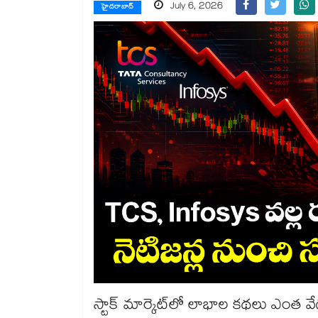
July 6, 2026
హైదరాబాద్
స్టాక్ మార్కెట్‌లో లాభాల కథలు ఎంత వే