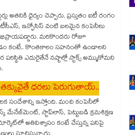
ర్లు అతనికి ధైర్యం చెప్పారు. ప్రస్తుతం ఐటీ రంగం
ో టీసీఎస్, ఇన్ఫోసిస్ వంటి బలమైన కంపెనీలు
ిప్రాయపడ్డారు. మరికొందరు రోజూ
ందడం కంటే.. కొంతకాలం సహనంతో ఉండాలని
స్థితి ఎదురైతేనే నష్టాల్లో స్టాక్స్ అమ్ముకోమని
ు.
 తక్కువైతే ధరలు పెరుగుతాయ్..
ఒక కీలక సందేశాన్ని ఇస్తోంది. మంచి కంపెనీలో
్ మేనేజ్‌మెంట్, స్టాప్‌లాస్, పెట్టుబడి క్రమశిక్షణ
్కెట్‌లో అతివిశ్వాసం కంటే చేస్తున్న పనిపై
ులు సూచిస్తున్నారు.