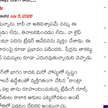
sleep, can’t eat.…
Nx
erIN)
July 5, 2026
కున్నాను. కానీ నా అతివిశ్వాసమే నన్ను ఈ
 పట్టడం లేదు.. తినాలనిపించడం లేదు.. నా లైఫ్
అంటూ సదరు ట్రేడర్ ఆవేదనను వ్యక్తం చేశాడు. ఈ
పారంపై కూడా ప్రభావం పడిందని.. షేర్లను తాకట్టు
్జిన్ సమస్యలు కూడా ఎదురవుతున్నాయని చెప్పాడు.
గ్‌లో భాగం కాదని మరో పోస్టులో స్పష్టం
ాలనే ఉద్దేశంతో వ్యక్తిగతంగా చేసిన "కాంట్రా
్స్ వల్ల తాను రూపొందించుకున్న ట్రేడింగ్ రూల్స్
 చేతులు కాలాక ఆకులు పట్టుకోవటం అంటే
ి గోతిలో పడటం దేనికని అంటున్నారు.