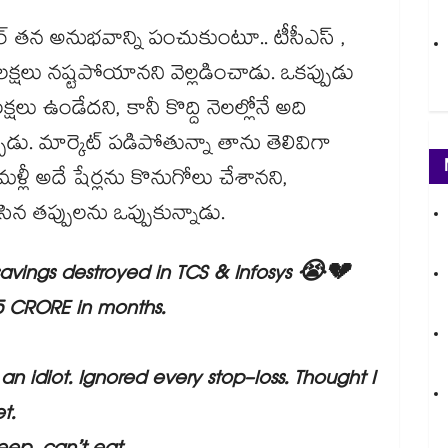
్ తన అనుభవాన్ని పంచుకుంటూ.. టీసీఎస్ ,
57 లక్షలు నష్టపోయానని వెల్లడించాడు. ఒకప్పుడు
లు ఉండేదని, కానీ కొద్ది నెలల్లోనే అది
డు. మార్కెట్ పడిపోతున్నా తాను తెలివిగా
ళ్లీ అదే షేర్లను కొనుగోలు చేశానని,
ి చేసిన తప్పులను ఒప్పుకున్నాడు.
avings destroyed in TCS & Infosys 😭💔
 CRORE in months.
an idiot. Ignored every stop-loss. Thought I
t.