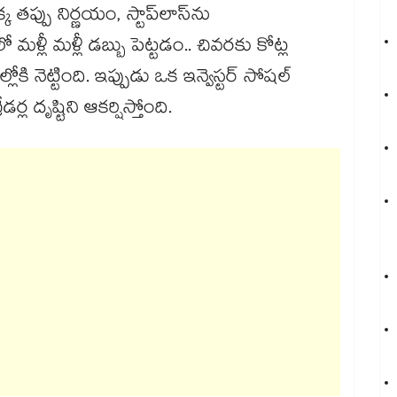
తప్పు నిర్ణయం, స్టాప్‌లాస్‌ను
మళ్లీ మళ్లీ డబ్బు పెట్టడం.. చివరకు కోట్ల
కి నెట్టింది. ఇప్పుడు ఒక ఇన్వెస్టర్ సోషల్
్ల దృష్టిని ఆకర్షిస్తోంది.