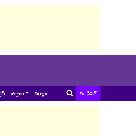
ైఫ్
జిల్లాలు
దర్వాజ
ఈ-పేపర్