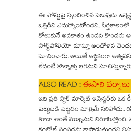
ఈ పోస్టుపై స్పందించిన పలువురు ఇన్వెస్ట
ఒత్తిడిని ఎదుర్కొంటోందని, దీర్ఘకాలంల
కోలుకునే అవకాశం ఉందని కొందరు అభ
పోర్ట్‌ఫోలియో చూస్తూ ఆందోళన చె
సూచించారు. అయితే ఆర్థికంగా అత్యవసర పరి
లేదంటే కొన్నాళ్లు ఆగమని సూచిస్తున్నార
ALSO READ :
ఈసారి వర్షాలు
ఇది ప్రతి స్టాక్ మార్కెట్ ఇన్వెస్టర్‌కు 
పెట్టుబడి పెట్టడం మాత్రమే సరిపోదు.. రిస్క
కూడా అంతే ముఖ్యమని నిరూపిస్తోంది. మార
కంట్రోల్ సంపదను కాపాడుతుందని నిపుణ