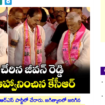
బీఆర్ఎస్ పార్టీలో చేరారు. జగిత్యాలలో జరిగిన