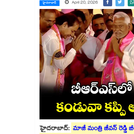
April 20, 2026
హైదరాబాద్
హైదరాబాద్:
మాజీ మంత్రి జీవన్ రెడ్డి 