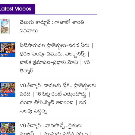
Latest Videos
వెలుగు కార్టూన్ : గాజాలో శాంతి
పవనాలు
నీటిపారుదల ప్రాజెక్టులు-వరద నీరు |
ధరల పెంపు-చమురు, ఎలక్ట్రానిక్స్ |
బాలిక క్షమాపణ-ప్రధాని మోదీ | V6
తీన్మార్
V6 తీన్మార్: వానలకు బ్రేక్.. ప్రాజెక్టులకు
వరద | 16 ఫీట్ల కంటే ఎత్తుండొద్దు |
చందా చోరీ..స్కిట్ అదిరింది | ఇగ
సెలవు పెద్దన్న
V6 తీన్మార్ : వానలొచ్చే...రైతులు
మురిసే... | ముసురు పట్టిన పట్నం |