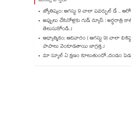
మరిన్ని వార్తలు
జ్యోతిష్యం: ఆగస్టు 9 చాలా పవర్ఫుల్ డే .. ఆ
అప్పులు చేసినోళ్లకు గుడ్ న్యూస్ : అర్థరాత్రి కాల
తెలుసుకోండి..!
ఆధ్యాత్మికం: ఆదివారం ( ఆగస్టు 9) చాలా వి
పాపాలు వెంటాడతాయి జాగ్రత్త..!
మా స్కూల్ ఏ క్షణం కూలుతుందో..దండం పెడతం క