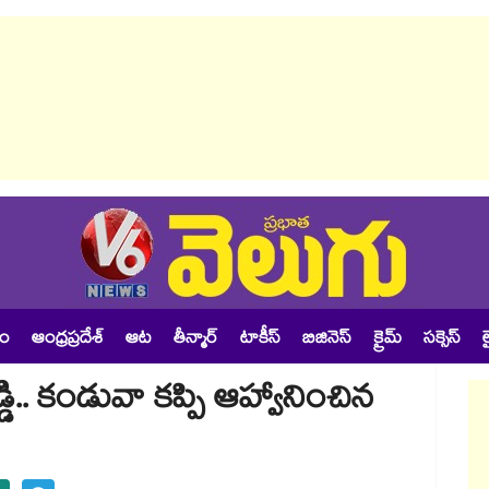
శం
ఆంధ్రప్రదేశ్
ఆట
తీన్మార్
టాకీస్
బిజినెస్
క్రైమ్
సక్సెస్
ల
్డి.. కండువా కప్పి ఆహ్వానించిన