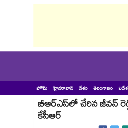
హోమ్
హైదరాబాద్
దేశం
తెలంగాణం
విదే
బీఆర్ఎస్‎లో చేరిన జీవన్ రెడ
కేసీఆర్