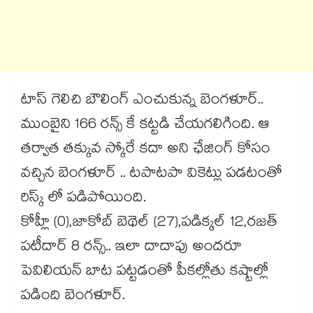
టాస్ గెలిచి బౌలింగ్ ఎంచుకున్న బెంగళూర్..
ముంబైని 166 రన్స్ కే కట్టడి చేయగలిగింది. ఆ
తర్వాత తక్కువ స్కోరే కదా అని ఛేజింగ్ కోసం
వచ్చిన బెంగళూర్ .. టపాటపా వికెట్లు పడటంతో
రిస్క్ లో పడిపోయింది.
కోహ్లీ (0),జాకోబ్ బెథెల్ (27),పడిక్కల్ 12,రజత్
పటీదార్ 8 రన్స్.. ఇలా దాదాపు అందరూ
పెవిలియన్ బాట పట్టడంతో పీకల్లోతు కష్టాల్లో
పడింది బెంగళూర్.