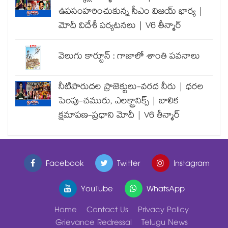
ఉపసంహరించుకున్న సీఎం విజయ్ భార్య |
మోదీ విదేశీ పర్యటనలు | V6 తీన్మార్
వెలుగు కార్టూన్ : గాజాలో శాంతి పవనాలు
నీటిపారుదల ప్రాజెక్టులు-వరద నీరు | ధరల
పెంపు-చమురు, ఎలక్ట్రానిక్స్ | బాలిక
క్షమాపణ-ప్రధాని మోదీ | V6 తీన్మార్
Facebook
Twitter
Instagram
YouTube
WhatsApp
Home
Contact Us
Privacy Policy
Grievance Redressal
Telugu News