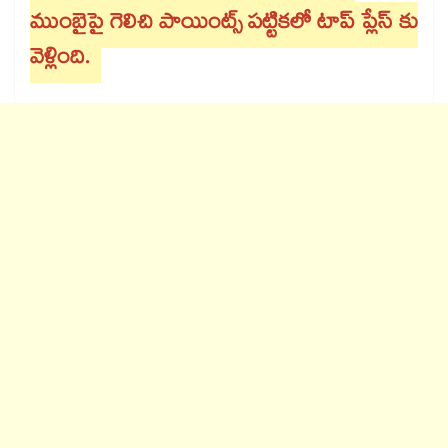
ముంబైపై గెలిచి పాయింట్స్ పట్టికలో టాప్ ప్లేస్ కు
వెళ్లింది.