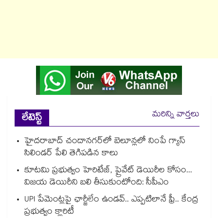
మరిన్ని వార్తలు
లేటెస్ట్
హైదరాబాద్⁪ చందానగర్⁫లో బెలూన్లలో నింపే గ్యాస్
సిలిండర్ పేలి తెగిపడిన కాలు
కూటమి ప్రభుత్వం హెరిటేజ్, ప్రైవేట్ డెయిరీల కోసం...
విజయ డెయిరీని బలి తీసుకుంటోంది: సీపీఎం
UPI పేమెంట్లపై ఛార్జీలేం ఉండవ్.. ఎప్పటిలానే ఫ్రీ.. కేంద్ర
ప్రభుత్వం క్లారిటీ