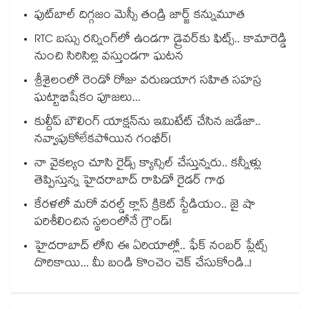
ఫుట్‎బాల్ దిగ్గజం మెస్సీ తండ్రి జార్జ్ కన్నుమూత
RTC బస్సు రన్నింగ్⁫లో ఉండగా డ్రైవర్‌కు ఫిట్స్.. కామారెడ్డి
నుంచి సిరిసిల్ల వస్తుండగా ఘటన
శ్రీశైలంలో రెండో రోజు వరుణయాగ సహిత సహస్ర
ఘట్టాభిషేకం పూజలు...
కుల్దీప్ బౌలింగ్ యాక్షన్‌ను ఇమిటేట్ చేసిన జడేజా..
నవ్వాపుకోలేకపోయిన గంభీర్!
నా వైకల్యం చూసి రైడ్స్ క్యాన్సిల్ చేస్తున్నరు.. కన్నీళ్లు
తెప్పిస్తున్న హైదరాబాద్ రాపిడో రైడర్ గాథ
కేరళలో మరో వరల్డ్ క్లాస్ క్రికెట్ స్టేడియం.. జై షా
పరిశీలించిన స్థలంలోనే గ్రౌండ్!
హైదరాబాద్ లోని ఈ ఏరియాల్లో.. ఫేక్ నంబర్ ప్లేట్స్
దొరికాయి... మీ బండి కొంచెం చెక్ చేసుకోండి..!