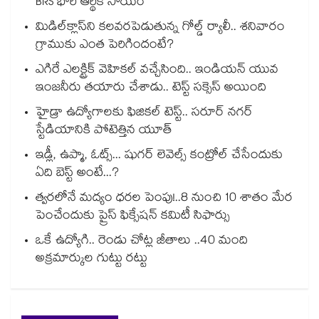
BRS భారీ ఆర్థిక సాయం
మిడిల్‌క్లాస్‌ని కలవరపెడుతున్న గోల్డ్ ర్యాలీ.. శనివారం
గ్రాముకు ఎంత పెరిగిందంటే?
ఎగిరే ఎలక్ట్రిక్ వెహికల్ వచ్చేసింది.. ఇండియన్ యువ
ఇంజనీరు తయారు చేశాడు.. టెస్ట్ సక్సెస్ అయింది
హైడ్రా ఉద్యోగాలకు ఫిజికల్ టెస్ట్.. సరూర్ నగర్
స్టేడియానికి పోటెత్తిన యూత్
ఇడ్లీ, ఉప్మా, ఓట్స్... షుగర్ లెవెల్స్ కంట్రోల్ చేసేందుకు
ఏది బెస్ట్ అంటే...?
త్వరలోనే మద్యం ధ‌‌ర‌‌ల పెంపు!..8 నుంచి 10 శాతం మేర
పెంచేందుకు ప్రైస్ ఫిక్సేష‌‌న్ క‌‌మిటీ సిఫార్సు
ఒకే ఉద్యోగి.. రెండు చోట్ల జీతాలు ..40 మంది
అక్రమార్కుల గుట్టు రట్టు