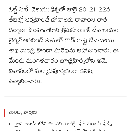
ఓల్డ్ సిటీ, వెలుగు: ఢిల్లీలో జులై 20, 21, 22వ
తేదీల్లో నిర్వహించే బోనాలకు రావాలని లాల్
దర్వాజా సింహవాహిని శ్రీమహంకాళి దేవాలయం
చైర్మన్​అరవింద్ కుమార్ గౌడ్ రాష్ట్ర దేవాదాయ
శాఖ మంత్రి కొండా సురేఖను ఆహ్వానించారు. ఈ
మేరకు మంగళవారం జూబ్లీహిల్స్​లోని ఆమె
నివాసంలో మర్యాదపూర్వకంగా కలిసి,
సన్మానించారు.
మరిన్ని వార్తలు
హైదరాబాద్ లోని ఈ ఏరియాల్లో.. ఫేక్ నంబర్ ప్లేట్స్