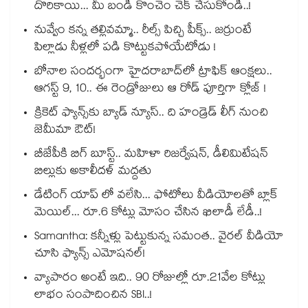
దొరికాయి... మీ బండి కొంచెం చెక్ చేసుకోండి..!
నువ్వేం కన్న తల్లివమ్మా.. రీల్స్ పిచ్చి పీక్స్.. జర్రుంటే
పిల్లాడు నీళ్లలో పడి కొట్టుకపోయేటోడు !
బోనాల సందర్భంగా హైదరాబాద్‌లో ట్రాఫిక్ ఆంక్షలు..
ఆగస్ట్ 9, 10.. ఈ రెండ్రోజులు ఆ రోడ్ పూర్తిగా క్లోజ్ !
క్రికెట్ ఫ్యాన్స్‌కు బ్యాడ్ న్యూస్.. ది హండ్రెడ్ లీగ్ నుంచి
జెమీమా ఔట్!
బీజేపీకి బిగ్ బూస్ట్.. మహిళా రిజర్వేషన్, డీలిమిటేషన్
బిల్లుకు అకాలీదళ్ మద్దతు
డేటింగ్ యాప్ లో వలేసి... ఫోటోలు వీడియోలతో బ్లాక్
మెయిల్... రూ.6 కోట్లు మోసం చేసిన ఖిలాడీ లేడీ..!
Samantha: కన్నీళ్లు పెట్టుకున్న సమంత.. వైరల్ వీడియో
చూసి ఫ్యాన్స్ ఎమోషనల్!
వ్యాపారం అంటే ఇది.. 90 రోజుల్లో రూ.21వేల కోట్లు
లాభం సంపాదించిన SBI..!