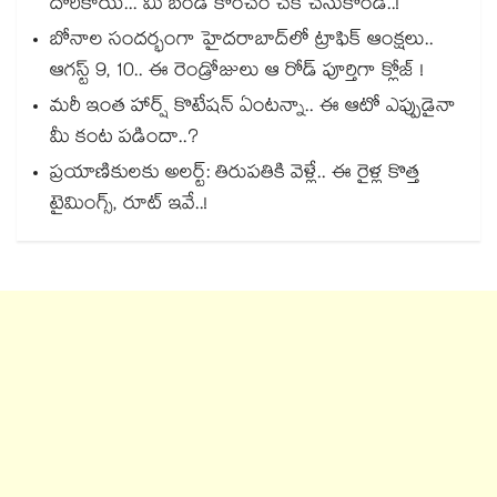
దొరికాయి... మీ బండి కొంచెం చెక్ చేసుకోండి..!
బోనాల సందర్భంగా హైదరాబాద్‌లో ట్రాఫిక్ ఆంక్షలు..
ఆగస్ట్ 9, 10.. ఈ రెండ్రోజులు ఆ రోడ్ పూర్తిగా క్లోజ్ !
మరీ ఇంత హార్ష్ కొటేషన్ ఏంటన్నా.. ఈ ఆటో ఎప్పుడైనా
మీ కంట పడిందా..?
ప్రయాణికులకు అలర్ట్: తిరుపతికి వెళ్లే.. ఈ రైళ్ల కొత్త
టైమింగ్స్, రూట్ ఇవే..!