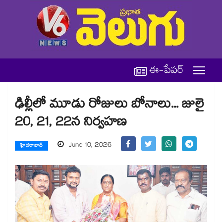
ఈ-పేపర్
ఢిల్లీలో మూడు రోజులు బోనాలు... జులై
20, 21, 22న నిర్వహణ
June 10, 2026
హైదరాబాద్